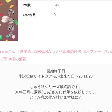
PV数
671
いいね数
0
azaneさん
#彼岸花
#SAKURA
#ノベル組の怪談
#オファー
#ち
面に写
#桜の葉花
開始終了日
小説投稿サイトジクモが出来た日〜23.11.29.
ちゅう秋シリーズ最終話です。
来年三月に夢鴉(むあ)さんに代筆を依頼します。
どうか私の夢が叶います様に☆