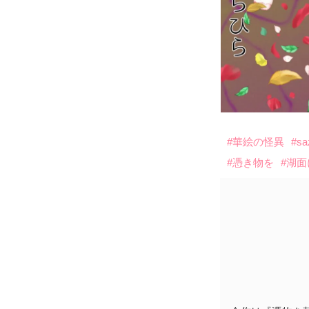
#華絵の怪異
#s
#憑き物を
#湖