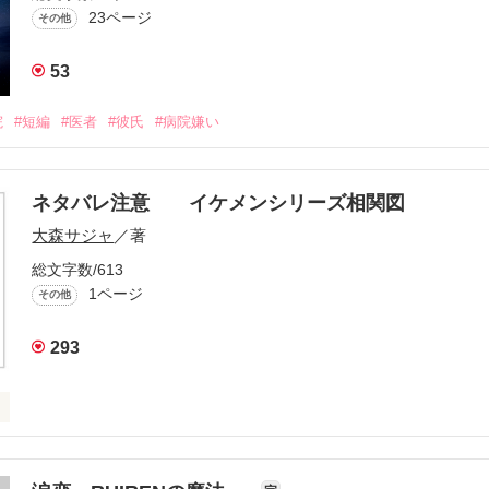
23ページ
その他
53
院
#短編
#医者
#彼氏
#病院嫌い
ネタバレ注意 イケメンシリーズ相関図
大森サジャ
／著
総文字数/613
1ページ
その他
293
ズ相関図
