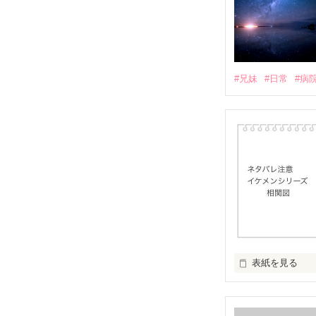
#兄妹
#日常
#病
表紙を見る
イケメンシリー