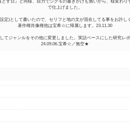
落とす日』と同様、自力でジクモの書きかけも無いから、様変わり
で仕上げました。
(設定)として書いたので、セリフと地の文が混在してる事をお許し
著作権肖像権他は宝希☆に帰属します。23.11.30
してジャンルをその他に変更しました。実話ベースにした研究レ
24.09.06.宝希☆／無空★
ト