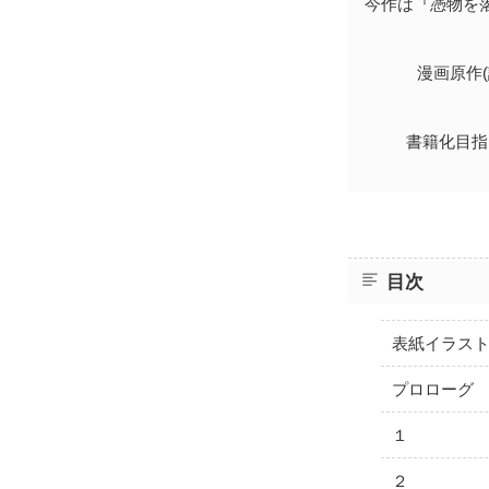
今作は『憑物を
漫画原作
書籍化目指
目次
表紙イラス
プロローグ
１
２