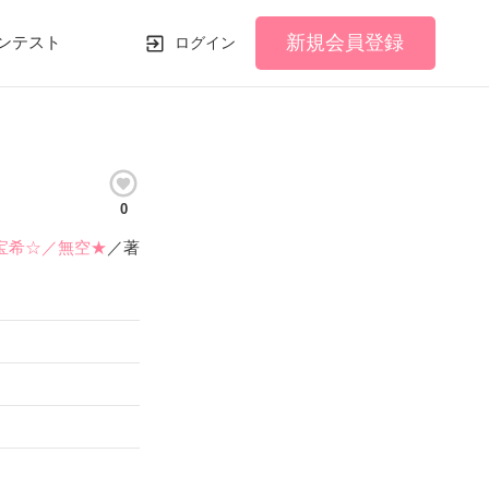
新規会員登録
ンテスト
ログイン
0
宝希☆／無空★
／著