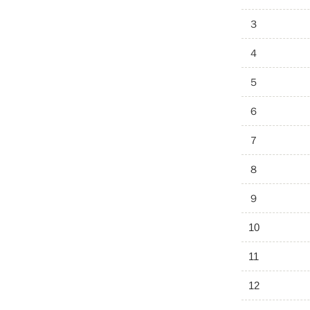
３
４
５
６
７
８
９
10
11
12