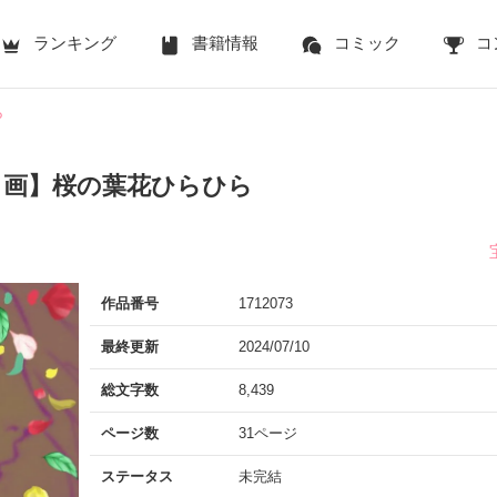
ランキング
書籍情報
コミック
コ
ら
・画】桜の葉花ひらひら
作品番号
1712073
最終更新
2024/07/10
総文字数
8,439
ページ数
31ページ
ステータス
未完結