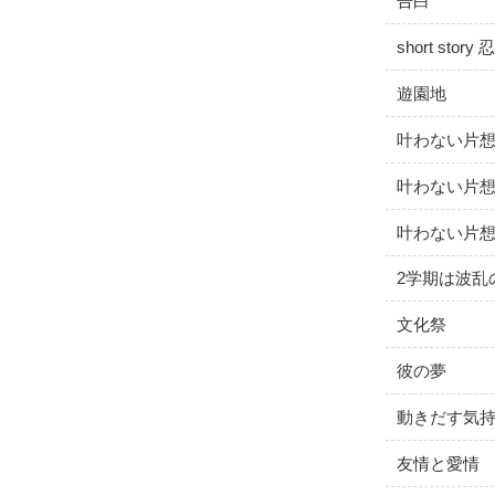
告白
short story
遊園地
叶わない片想い 
叶わない片想い 
叶わない片想い 
2学期は波乱
文化祭
彼の夢
動きだす気
友情と愛情