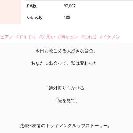
PV数
87,807
いいね数
108
#ピアノ
#ドキドキ
#片思い
#胸キュン
#じれ甘
#イケメン
今日も聴こえる大好きな音色。
あなたに出会って、私は変わった。
「絶対振り向かせる」
「俺を見て」
恋愛×友情のトライアングルラブストーリー。