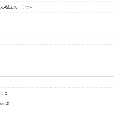
ん≠過去のトラウマ
ち
す
ること
de 悠