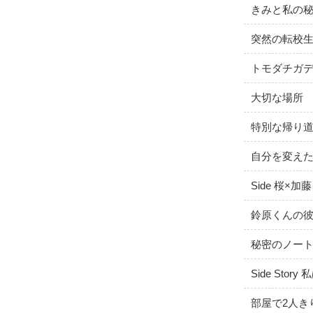
きみと私の
突然の転校
トモダチガ
大切な場所
特別な帰り
自分を変え
Side 桜×加藤
鈴原くんの
秘密のノー
Side Sto
部屋で2人き