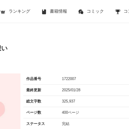
ランキング
書籍情報
コミック
コ
想い
作品番号
1722007
最終更新
2025/01/28
総文字数
325,937
ページ数
400ページ
ステータス
完結