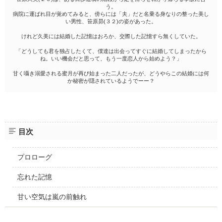
う。
病院に運ばれ目が覚めてみると、傍らには「夫」だと名乗る身なりの整った美し
い男性、笹原昴(３２)の姿があった。
けれど久美には結婚した記憶はおろか、交際した記憶すら無くしていた。
「どうしても君を独占したくて、僕達は出会ってすぐに結婚してしまったから
ね。いい機会だと思って、もう一度恋人から始めよう？」
甘く囁き溺愛される蜜月が再び始まった二人だったが、どうやらこの結婚には何
か秘密が隠されているようでーー？
目次
プロローグ
忘れた記憶
甘い空気は嵐の前触れ