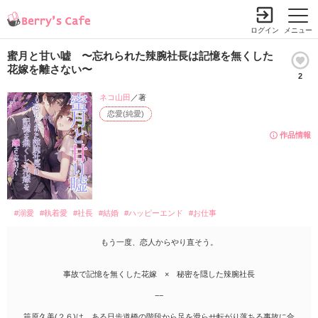
ログイン
メニュー
蜜月と甘い嘘 〜忘れられた辣腕社長は記憶を無くした
花嫁を離さない〜
2
ネコ山田
／著
恋愛(純愛)
作品情報
#溺愛
#執着愛
#社長
#結婚
#ハッピーエンド
#お仕事
もう一度、恋人からやり直そう。
事故で記憶を無くした花嫁 × 秘密を隠した辣腕社長
−−
笹原久美(２６)は、ある日歩道橋の階段から足を滑らせ転がり落ちる事故に合