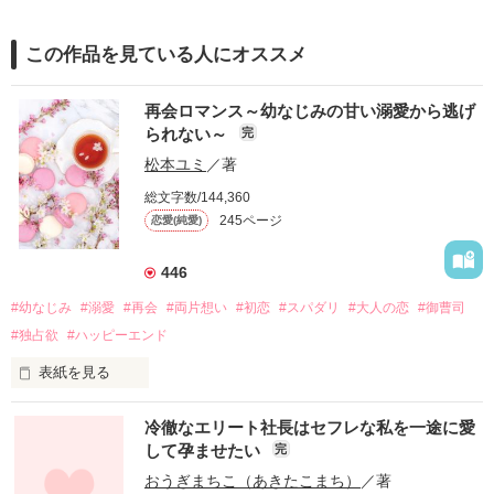
この作品を見ている人にオススメ
再会ロマンス～幼なじみの甘い溺愛から逃げ
られない～
完
松本ユミ
／著
総文字数/144,360
245ページ
恋愛(純愛)
446
#幼なじみ
#溺愛
#再会
#両片想い
#初恋
#スパダリ
#大人の恋
#御曹司
#独占欲
#ハッピーエンド
表紙を見る
冷徹なエリート社長はセフレな私を一途に愛
して孕ませたい
完
幼なじみの哲平に淡い恋心を抱いていた美桜。

おうぎまちこ（あきたこまち）
／著