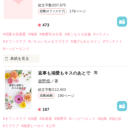
しかし、ある出来事をきっかけに二人の関係は壊れてしまう。

総文字数/207,975
関係修復もできないまま、美桜は両親の離婚によって

179ページ
恋愛(オフィスラブ)
引っ越すことになり、哲平とも離れ離れになった。

それから約十二年後。

473
過去の傷から、二度と会いたくないと思っていた哲平に

#溺愛＆執着愛
#俺様
#御曹司＆社長
#身ごもり＆妊娠
#イケメン
運命のような再会を果たす。

#オフィスラブ
#いちゃいちゃ＆ラブラブ
#虐げられヒロイン
#ワンナイト
そして、ひょんなことから

#ハッピーエンド
酔った勢いで一夜を共にしてしまった。

表紙を見る
さらに、美桜が初めてだと知った哲平は

『責任をとる、結婚しよう』と真っ直ぐに告げてきた。

　おかしな噂を流されて前の職場でうまくいかなかった梅田美
戸惑う美桜とは裏腹に、好きという気持ちを隠すことなく

返事も溺愛もキスのあとで
完
桜は、海外で傷心旅行をしていたところ、日本人美青年と出会
甘やかしてくる。

い、酒の勢いもあり一夜限りの関係となる。

遊野煌
／著
　帰国後、美桜は新しい職場でワンナイトした美青年と再会。
そんなある日、哲平は美桜がストーカー被害に

総文字数/112,403
なんと彼の正体は、とある財閥御曹司にも関わらず、一族を離
遭っていることを知る。

190ページ
恋愛(純愛)
れて起業した新進気鋭の実業家、社内でも冷徹だと評判な社長
美桜を守るため、哲平は同居を提案してきて――。

――御影恭司その人だったのだ――！

　なぜか恭司から飼い猫の世話係を命じられた美桜は、猫の世
187
話を口実にしばしば呼び出された上、二人はいわゆる身体だけ
夏木美桜(なつきみお)

#オフィスラブ
#溺愛
#執着愛
#御曹司
#ハッピーエンド
#結婚
#独占欲
✕

#ラブラブ
#職業ヒーロー
#上司
鳴海哲平 (なるみてっぺい)
