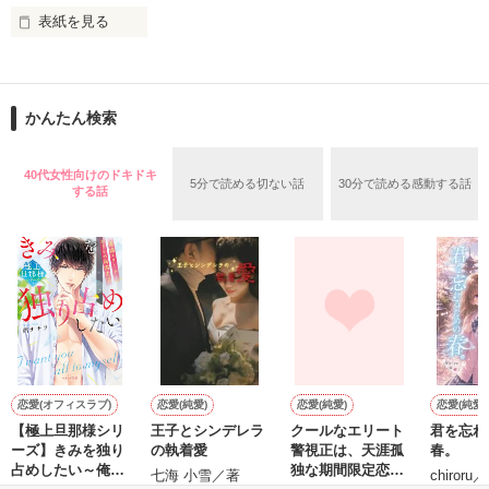
表紙を見る
作品を読む
止まっていたはずの二人の時間が、再び動き出す。

舞川雛子（26）は大手お菓子メーカー、三日月製菓コーポレー
再会から始まる、溺愛ラブ。

ションの企画戦略室で働いている。

また雛子には2年前から付き合いはじめ、半年前から同棲を始
2026.6.5～2026.7.25

かんたん検索
めた、同期で恋人の石垣守（26）がいるのだが、後輩の姫原由
羅（24）との浮気が発覚した上、いつのまにか元カノにされて
いた。

40代女性向けのドキドキ
5分で読める切ない話
30分で読める感動する話
守と由羅から『便利屋雛子』と馬鹿にされ、一人こっそり泣い
する話
＊以前、公開していた話の改稿版です＊

ていた雛子に、企画戦略室の上司である雪瀬鷹哉（29）が
『──俺と結婚してくれないか』といきなりプロポーズをしてき
た上、同居まで提案してきて──？

鷹哉『宜しくな、俺の雛子』🦅

雛子『俺の……ひぃ、雛子？！！！』🐥

作品を読む
シゴデキで冷徹な上司が見せる素顔は、なぜか想像以上に甘く
て……🐥💓🦅

恋愛(オフィスラブ)
恋愛(純愛)
恋愛(純愛)
恋愛(純愛)
【極上旦那様シリ
王子とシンデレラ
クールなエリート
君を忘れ
※表紙も作中使用の画像も全てフリー素材です。

ーズ】きみを独り
の執着愛
警視正は、天涯孤
春。
※執筆期間2026.6.3〜7.20完結です。　

占めしたい～俺様
独な期間限定恋人
七海 小雪／著
chiroru
※他サイトさんにて恋愛トレンド1位でした〜良かったら読ん