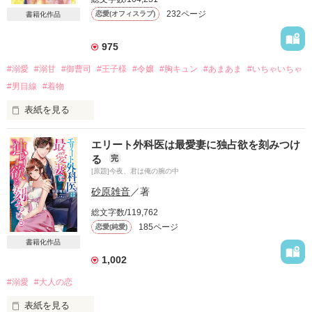
─「俺に下心がないと思う？」─

232ページ
恋愛(オフィスラブ)
書籍化作品
社内で噂のエリート上司

高杉晴久(32)

975
×

美しい素顔を隠す地味社員

#溺愛
#溺甘
#御曹司
#王子様
#令嬢
#胸キュン
#あまあま
#いちゃいちゃ
男性と暗闇が大の苦手

#男目線
#着物
細川雪乃(26)

表紙を見る
◆～+～+～◆

エリート外科医は最愛妻に独占欲を刻みつけ
出会いは、停電した電車内。

る
完
あなただけは私を助けてくれた。

私は人形―――。

[原題]今夜、君は俺の腕の中
「こんなの、ただの上司なわけないだろ」

有名政治家の一人娘である私は、父に言われるがまま生き育て
砂原雑音
／著
られてきた自分を貶めたくて、一夜の過ちを犯す。

初めてづくしの甘い恋の行方は……？

総文字数/119,762
185ページ
恋愛(純愛)
「そんなに汚れたいのなら、俺が染めてあげる」

書籍化作品
◇素顔を隠した秘密のオフィスラブ◇

1,002
2020.05完結

私を誘ったのは、魅惑に溢れた夜の街の男―――。

#溺愛
#大人の恋
2020.12加筆

表紙を見る