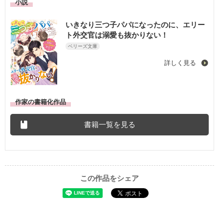
小説
いきなり三つ子パパになったのに、エリー
ト外交官は溺愛も抜かりない！
ベリーズ文庫
詳しく見る
作家の書籍化作品
書籍一覧を見る
この作品をシェア