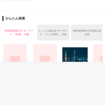
＊Miukumi様、みやのもり様、きょんちき様、素敵なレビュー
をありがとうございました＊
たった一夜だけの人なのに、その声も動きも美貌も頭に焼き付
いて、忘れることができない。

冷たくされても信じていた

かんたん検索
それが馬鹿だったのかもしれない

名前も知らない人に、こんなにも惹かれてしまうなんて…。

作品を読む
だけど、愛した人を信じることの、何がいけないのとも思う

30代女性向けの キーワー
じっくり読める キーワー
40代女性向けの元気が出
ド 「社長」 の話
ド 「クール男子」 の話
る話
ただ、視野は狭くて

もう二度と会うことはない。

ひとりしか見えていなかった

そう思っていたのに、けれども彼は、再び私の前に現れた。

慰めを求めた人の方が

どうしてこんなに温かいんだろう

あの夜とは、まったく違った姿で。

「ぜひあなたに従業員教育に役立てるためのお話をお聞きした
彼氏の裏切りに気づけなかった

かった。あなたはとても綺麗で洗練されている。―――でも、
おっとり派遣社員

夜はひどくふしだらになるんですね」

恋愛(その他)
恋愛(その他)
恋愛(純愛)
恋愛(キケ
後藤雅(25)

イケメン社長から
愛を教えて
真夜中の秘密は誘
第一印象
の溺愛が止まらな
惑のあとで
る僕ら
×

イチゴジャム／著
上質の着物を着こなす貴公子そのものの男性。

い
恋文春奈／著
さーちあ
白雪なみ／著
片恋こじらせエリート医師

日本を代表する企業、綾部ホールディングスの跡取り、波多野
高野大哉(29)
