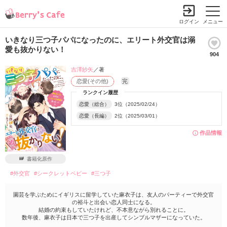
ログイン
メニュー
いきなり三つ子パパになったのに、エリート外交官は溺
愛も抜かりない！
904
吉澤紗矢
／著
恋愛(その他)
完
ランクイン履歴
恋愛（総合）
3位（2025/02/24）
恋愛（長編）
2位（2025/03/01）
作品情報
書籍化原作
#外交官
#シークレットベビー
#三つ子
園芸を学ぶためにイギリスに留学していた麻衣子は、友人のパーティーで外交官
の裕斗と出会い恋人同士になる。
結婚の約束もしていたけれど、不本意ながら別れることに。
数年後、麻衣子は日本で三つ子を出産してシンブルマザーになっていた。