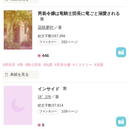
　最も力ある者に大いなる魂が宿るという。

男装令嬢は竜騎士団長に竜ごと溺愛される
　野望達成のため、無念の過去をやり直すため、自らの意思で
完
闘いに挑む者がいる。

花咲夢叶
／著
　望まぬまま、巻き込まれる者がいる。

総文字数/167,366
282ページ
ファンタジー
　誰が何のために始めた闘いなのか。

　疑問は混沌の中。

446
　時間すら支配され、魂が交錯する。

#異世界
#竜
#騎士団長
#純愛
#男装令嬢
#ミステリー
#溺愛
表紙を見る
―始めようか、退屈なデスゲームを―
インサイド
完
カターナ国のボルジーニと言う街を

統治していた父ボルテ公爵が無実の罪で捕らえられ三年。

ｽｷﾞ ﾕﾂｷ
／著
総文字数/37,614
作品を読む
辺境地に流れ住む没落令嬢のサラ・サマンドラ（18歳）は青い
109ページ
ファンタジー
竜ブルーノと共に隣国リアーナの竜騎士団に父を助け出す協力
を求めに旅立つ。

0