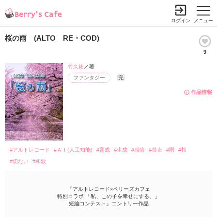
ログイン
メニュー
桜の雨 (ALTO RE・COD)
9
竹久祐
／著
ファンタジー
完
作品情報
#アルトレコード
#ＡＩ(人工知能)
#育成
#生成
#感情
#禁止
#雨
#桜
#切ない
#和歌
『アルトレコード×ベリーズカフェ
特別コラボ 「私、この子を幸せにする。」
短編コンテスト』エントリー作品