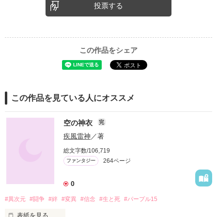
投票する
この作品をシェア
この作品を見ている人にオススメ
空の神衣
完
疾風雷神
／著
総文字数/106,719
264ページ
ファンタジー
0
#異次元
#闘争
#絆
#変異
#信念
#生と死
#パープル15
表紙を見る