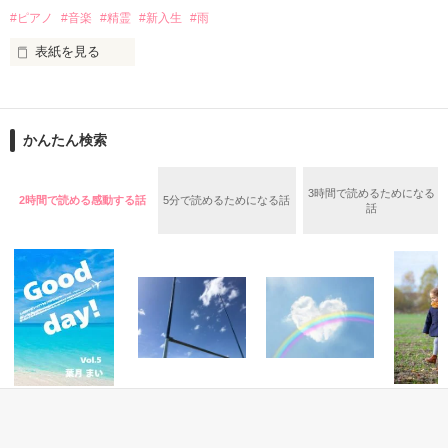
#ピアノ
#音楽
#精霊
#新入生
#雨
誰もが目を引く美男子ながら冷酷で周囲からも恐れられている
存在。

表紙を見る
隣国リアーナ国の国王陛下が絶対の信頼をおく、

竜騎士団　団長　カイル・マルクス（28歳）

あなたの机の引き出しの中や、あるいはクローゼットの扉の向
こう――

果たして二人はサラの父を助け出し、無実を勝ち取る事が出来
かんたん検索
るのか。

蓋が閉まる向こう側には、異空間が拡がりがちです。

これはピアノのなかみのお話です。

2人の身分差を超えた恋心は…

3時間で読めるためになる
2時間で読める感動する話
5分で読めるためになる話
話
作品を読む
作品を読む
恋愛(オフィスラブ)
恋愛(その他)
恋愛(純愛)
恋愛(純愛)
Good day ! 5
トップリーガーの
虹の彼方へ～幸せ
未来の種ー
恋②～おまえの未
な生活～
storyー