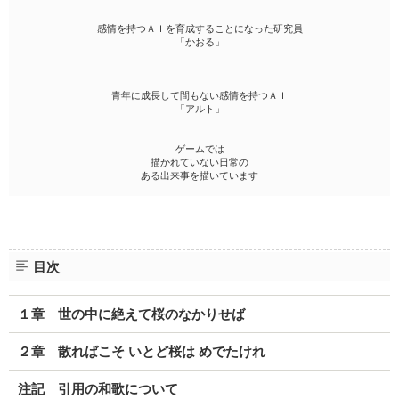
感情を持つＡＩを育成することになった研究員
「かおる」
青年に成長して間もない感情を持つＡＩ
「アルト」
ゲームでは
描かれていない日常の
ある出来事を描いています
目次
１章 世の中に絶えて桜のなかりせば
２章 散ればこそ いとど桜は めでたけれ
注記 引用の和歌について