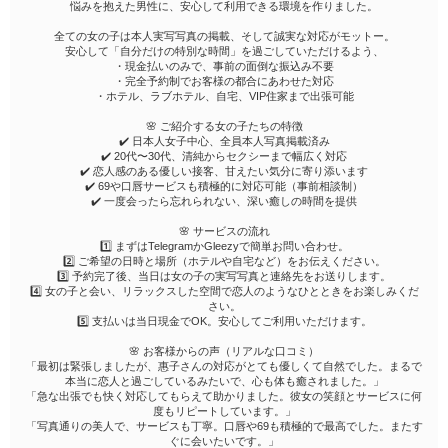
悩みを抱えた男性に、安心して利用できる環境を作りました。
全ての女の子は本人実写写真の掲載、そして誠実な対応がモットー。
安心して「自分だけの特別な時間」を過ごしていただけるよう、
・現金払いのみで、事前の面倒な振込み不要
・完全予約制でお客様の都合にあわせた対応
・ホテル、ラブホテル、自宅、VIP住家まで出張可能
🌸 ご紹介する女の子たちの特徴
✔️ 日本人女子中心、全員本人写真掲載済み
✔️ 20代〜30代、清純からセクシーまで幅広く対応
✔️ 恋人感のある優しい接客、甘えたい気分に寄り添います
✔️ 69や口唇サービスも積極的に対応可能（事前相談制）
✔️ 一度会ったら忘れられない、深い癒しの時間を提供
🌸 サービスの流れ
1️⃣ まずはTelegramかGleezyで簡単お問い合わせ。
2️⃣ ご希望の日時と場所（ホテルや自宅など）をお伝えください。
3️⃣ 予約完了後、当日は女の子の実写写真と連絡先をお送りします。
4️⃣ 女の子と会い、リラックスした空間で恋人のようなひとときをお楽しみくだ
さい。
5️⃣ 支払いは当日現金でOK。安心してご利用いただけます。
🌸 お客様からの声（リアルな口コミ）
「最初は緊張しましたが、惠子さんの対応がとても優しくて自然でした。まるで
本当に恋人と過ごしているみたいで、心も体も癒されました。」
「急な出張でも快く対応してもらえて助かりました。彼女の笑顔とサービスに何
度もリピートしています。」
「写真通りの美人で、サービスも丁寧。口唇や69も積極的で最高でした。またす
ぐに会いたいです。」