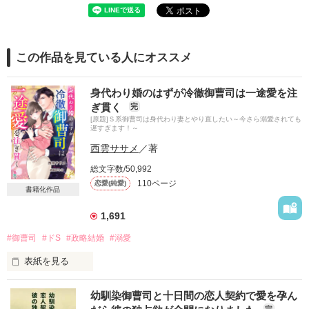
この作品を見ている人にオススメ
身代わり婚のはずが冷徹御曹司は一途愛を注
ぎ貫く
完
[原題]Ｓ系御曹司は身代わり妻とやり直したい～今さら溺愛されても
遅すぎます！～
西雲ササメ
／著
総文字数/50,992
110ページ
恋愛(純愛)
書籍化作品
1,691
#御曹司
#ドS
#政略結婚
#溺愛
表紙を見る
天才的な経営センスを持つ一匹狼

幼馴染御曹司と十日間の恋人契約で愛を孕ん
柊和コーポレーション御曹司

完