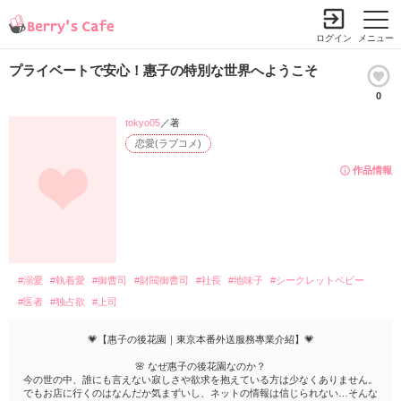
ログイン
メニュー
プライベートで安心！惠子の特別な世界へようこそ
0
tokyo05
／著
恋愛(ラブコメ)
作品情報
#溺愛
#執着愛
#御曹司
#財閥御曹司
#社長
#地味子
#シークレットベビー
#医者
#独占欲
#上司
💗【惠子の後花園｜東京本番外送服務專業介紹】💗
🌸 なぜ惠子の後花園なのか？
今の世の中、誰にも言えない寂しさや欲求を抱えている方は少なくありません。
でもお店に行くのはなんだか気まずいし、ネットの情報は信じられない…そんな