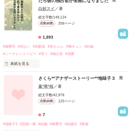
だら彼の独占欲が全開になりました
柊　貴仁　-Hiiragi Takahito-（30）

×

白妙スイ
／著
人情が厚い姉御肌

総文字数/149,124
シーナ製紙　社長令嬢

358ページ
恋愛(純愛)
椎名　香波　-Shiina Kanami-（26）

＊

＊

1,893
＊

シーナ製紙の危機を救うため、

#御曹司
#切ない
#幼馴染
#赤ちゃん
#胸キュン
#妊娠
双子の姉・花純のもとに政略的な婚約話が！

#シークレットベビー
#甘々
#独占欲
#溺愛
相手はやり手と噂の御曹司、貴仁。

どうやら花純に一目惚れをしたらしい？

表紙を見る
姉の幸せも、会社の危機も守りたい香波は、

2025/2/9　手直しの上、再掲いたしました

さくら**アナザーストーリー**地味子３
完
花純の代わりに婚約を決意！

そっくりな顔を武器に、性格も似せて貴仁にアピールする
********************

薫*華*桜
／著
が……

総文字数/42,979
伊月 沙也はごく普通のOL。

125ページ
恋愛(純愛)
ー彼が好きなのは私じゃないー

幼馴染の香々見 清登とずっと、つかず離れずの関係が続いてい
た。

冷たくされてもいいと思っていたのに、

あるとき御曹司である清登に、婚約の話が持ち上がる。

7
心が苦しくなるのはどうして？

婚約が決まりそうになったことをきっかけに、清登は沙也にあ
#地味子3
#芸能一家
#結婚
#御曹司
#結婚式
#家族
る話を提案した。

「勘違いしていた。俺が好きになったのは――」
