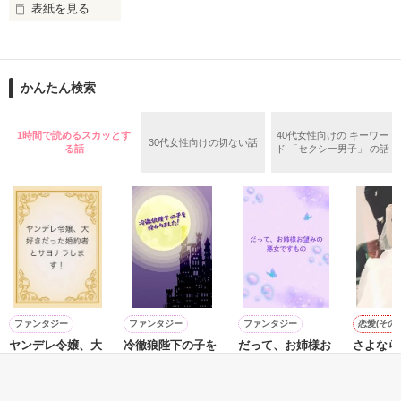
表紙を見る
「俺と付き合ってくれないか。十日でいい」

彼の一目惚れの相手は、本当は――……？

恋人同士としての、最初で最後の十日間。

ロスから帰って

素晴らしい時間を過ごし、綺麗に関係を終えた沙也と清登。

だが、沙也のお腹には愛の証がやってきていて……。

かんたん検索
やっと

**********

結婚

1時間で読めるスカッとす
40代女性向けの キーワー
作品を読む
30代女性向けの切ない話
●伊月 沙也（いつき さや）

る話
ド 「セクシー男子」 の話
２８歳になった

24歳、普通のOL

幼馴染２人

●香々見 清登（かがみ せいと）

26歳、昔、沙也の近所に住んでいた幼馴染。

一条家の

実家は大企業で、御曹司という立場。

一条桜

●洋斗（ひろと）

1歳半、2人の息子

カメラマン　

＊＊＊＊＊

ファンタジー
ファンタジー
ファンタジー
恋愛(その他
vs

ヤンデレ令嬢、大
冷徹狼陛下の子を
だって、お姉様お
さよなら
完結しました！

好きだった婚約者
授かりました！
望みの悪女ですも
た私
松平家の

応援してくださってありがとうございました^^

とサヨナラしま
の
せいとも／著
川奈あさ
これからも楽しんでいただければ嬉しく思います！

す！
やきいもほくほく
小蔦あおい／著
松平蓮
