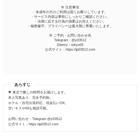
🌸 注意事項
・未成年の方のご利用は固くお断りしています。
・サービス内容は事前にしっかりご確認ください。
・法律に反する行為の強要はお控えください。
・秘密厳守、プライバシーは最大限に尊重いたします。
🌸 ご予約・お問い合わせ先
Telegram：@y03512
Gleezy：tokyo05
公式サイト：https://jp03512.com
あらすじ
💗 東京で癒しの時間をお届けします。
本人写真あり、完全予約制。
ホテル・自宅出張対応、現金払いOK。
甘いキスや69も相談可能。
お問い合わせ：Telegram @y03512
公式サイト：https://jp03512.com