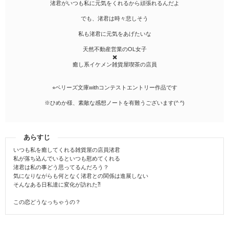
渚君がいつも私に元気をくれるから頑張れるんだよ
でも、渚君は時々悲しそう
私も渚君に元気をあげたいな
天然不動産営業のOL女子
✖️
癒し系イケメン雑貨屋喫茶の店員
⭐︎ベリーズ文庫withコンテストエントリー作品です
※ひめか様、素敵な感想ノートを有難うございます(^ ^)
あらすじ
いつも私を癒してくれる雑貨屋の店員渚君
私が落ち込んでいるといつも慰めてくれる
渚君は私の事どう思ってるんだろう？
気になりながらも何となく渚君との関係は進展しない
そんなある日私達に変化が訪れた⁈
この恋どうなっちゃうの？