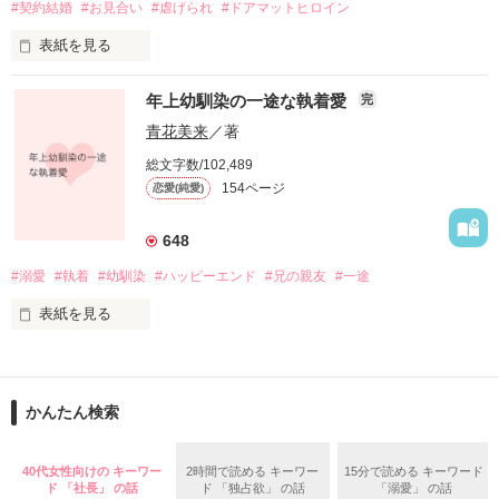
#契約結婚
#お見合い
#虐げられ
#ドアマットヒロイン
作品を読む
表紙を見る
年上幼馴染の一途な執着愛
完
灰色の人生から救ってくれたのは、

強要されて出席したお見合いの相手だった。

青花美来
／著
総文字数/102,489
154ページ
恋愛(純愛)
息を呑むほどの美貌の御曹司

桐生 晴臣（29）

×

648
理不尽に虐げられ生きる希望を失っている

#溺愛
#執着
#幼馴染
#ハッピーエンド
#兄の親友
#一途
秋月 萌（24）

表紙を見る
彼と過ごす日々は陽だまりのような穏やかさで

萌は徐々に本来の自分を取り戻していく。

しかし、ようやく訪れた幸せも束の間

かんたん検索
ある年の暮れ、

叔父と叔母のある秘密に気づいてしまった萌は

二股をかけられた挙句に振られた夕姫は

自らの意思で晴臣の元を去る決意をした。

傷心の中久しぶりに

40代女性向けの キーワー
2時間で読める キーワー
15分で読める キーワード
地元に帰省することにした。

思ってもいない酷い言葉を投げつけて……。

ド 「社長」 の話
ド 「独占欲」 の話
「溺愛」 の話