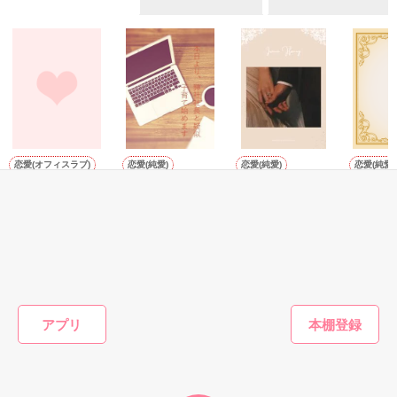
そこで再会したのは、

幼い頃からずっと一緒にいた幼馴染であり、

それから三年……

兄の親友の日向。

彼に内緒で双子を育てていた萌の目の前に

別れたはずの晴臣があらわれる。

もう一人の兄のように慕っていたのに、

「萌以外の女性と結婚するなんて考えられない。

年越しの瞬間、

お願いだ、俺にもう一度チャンスをくれないか」

日向は覚悟を決めたようにキスをした──

懇願するような晴臣の告白に心は揺れ動くが、

恋愛(オフィスラブ)
恋愛(純愛)
恋愛(純愛)
恋愛(純愛)
萌には頷けない理由があって……？

冷徹なエリート社
本日より、弊社社
Ironic Honey
隠し子が
長はセフレな私を
長と疑似子育て始
ら『氷の
*･゜ﾟ･*:.｡..｡.:*･''･*:.｡. .｡.:*･゜ﾟ･*

陽瀬 柚夏／著
一途に愛して孕ま
めます
の独占欲
2024.06.05　start

せたい
きました
おうぎまちこ（あ
蓮美ちま／著
おがわ環
男運ゼロ。傷心中のOL

2024.06.06 　end

しの執念
きたこまち）／著
秋野 夕姫

出され、
ない溺愛
×

もっと見る
まれてい
作品を読む
一途すぎるが故に拗らせたイケメン

アプリ
かんたん検索の条件を変える
屋代 日向

*･゜ﾟ･*:.｡..｡.:*･''･*:.｡. .｡.:*･゜ﾟ･*
