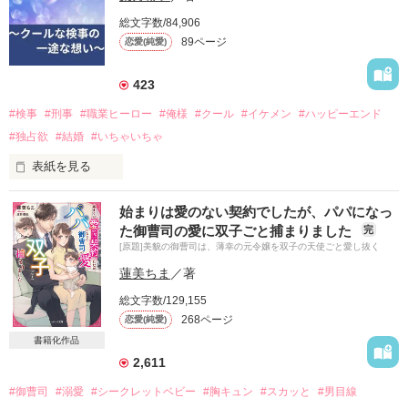
総文字数/84,906
89ページ
恋愛(純愛)
423
#検事
#刑事
#職業ヒーロー
#俺様
#クール
#イケメン
#ハッピーエンド
#独占欲
#結婚
#いちゃいちゃ
表紙を見る
社長秘書の凛香は

始まりは愛のない契約でしたが、パパになっ
ある日不審な男性の尾行に気づく。

た御曹司の愛に双子ごと捕まりました
完
駆け込んた警察署で

[原題]美貌の御曹司は、薄幸の元令嬢を双子の天使ごと愛し抜く
意外な展開になり……

蓮美ちま
／著
次第に巻き込まれる大きな事件

総文字数/129,155
凛香のピンチを救うのは？

268ページ
恋愛(純愛)
「命と引き換えてでも 必ず君を助ける」

書籍化作品
2,611
2025年7月5日 公開
#御曹司
#溺愛
#シークレットベビー
#胸キュン
#スカッと
#男目線