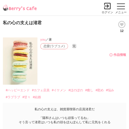
ログイン
メニュー
私の心の支えは渚君
12
you
／著
恋愛(ラブコメ)
完
作品情報
#ハッピーエンド
#カフェ店員
#イケメン
#ほのぼの
#癒し
#慰め
#悩み
#ラブラブ
#甘々
#結婚
私の心の支えは、雑貨屋喫茶の店員渚君だ
「陽和さんはいつも頑張ってるね」
そう言って渚君はいつも私の頭をぽんぽんして私に元気をくれる