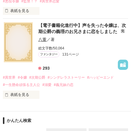
#悪役令嬢
#監禁！？
#異世界恋愛
残念なことに

表紙を見る
オリヴィアは王太子殿下との結婚を

◆◇◆◇◆◇◆◇◆◇◆

【電子書籍化進行中】声を失った令嬢は、次
KTC異世界漫画原作大賞

期公爵の義理のお兄さまに恋をしました
完
🏆編集部特別賞🏆

全くもって望んでいない

受賞いたしました！！！

八重
／著
◆◇◆◇◆◇◆◇◆◇◆

総文字数/50,064
＊

131ページ
ファンタジー
──転生した悪役令嬢が必ず幸せになるとは限らない！？

293
「ねえ、僕のお嫁さんになってよ」

乙女ゲームの悪役令嬢、マティルダに転生して断罪を回避しよ
うと懸命に努力して奮闘するも力及ばずバッドエンドを迎え
#異世界
#令嬢
#次期公爵
#シンデレラストーリー
#ハッピーエンド
絶対に嫁がせたい

た。

#一生懸命頑張る主人公
#溺愛
#義兄妹の恋
眉目秀麗な女たらし王太子

なんせ恋愛知識ゼロの喪女にはハードルが高く、攻略対象者達
は次々に乙女ゲームのヒロイン、シエナに落とされていく。

表紙を見る
アーノルド　Arnold

そして冤罪の罪で婚約破棄と国外追放が確定した。

厳しい公爵家に帰るわけにもいかずに途方に暮れていると自殺
義理の家族の役に立ちたくて頑張りながら、言えない「好き」
(誤解)しようとしていると勘違いされて救われる。

を内に秘める、そんな物語

V.s.

かんたん検索
「捨てるつもりならマティルダの命、僕に頂戴？ねぇ、いいで
※電子書籍化進行中です！
しょう？」
