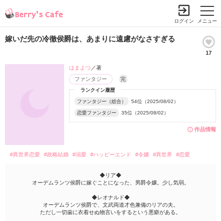
ログイン
メニュー
嫁いだ先の冷徹侯爵は、あまりに遠慮がなさすぎる
17
はまよつ
／著
ファンタジー
完
ランクイン履歴
ファンタジー（総合）
54位（2025/08/02）
恋愛ファンタジー
35位（2025/08/02）
作品情報
#異世界恋愛
#政略結婚
#溺愛
#ハッピーエンド
#令嬢
#異世界
#恋愛
◆リア◆
オーデムランツ侯爵に嫁ぐことになった、男爵令嬢。少し気弱。
◆レオナルド◆
オーデムランツ侯爵で、文武両道才色兼備のリアの夫。
ただし一切歯に衣着せぬ物言いをするという悪癖がある。