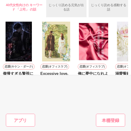
「えっ、お断り申し上げます」

40代女性向けの キーワー
じっくり読める元気が出
じっくり読める感動する
目を覚ましたら黒い兎の仮面をつけた青年、マティルダの魔法
ド 「上司」 の話
る話
話
作品を読む
絶対に嫁ぎたくない

講師をしていたベンジャミンとの新婚(監禁)生活が始まること
美しすぎる伯爵令嬢

に。

仮面をつけたヤンデレ魔法使いのとド天然令嬢のすれ違い新婚
オリヴィア　olivia

(監禁)生活、スタートです！？

(なろう、カクヨム掲載中)
ready,

＼fight!／

作品を読む
＊

恋愛(キケン・ダーク)
恋愛(オフィスラブ)
恋愛(オフィスラブ)
恋愛(オフ
傲慢すぎる警視に
Excessive love.
俺に夢中になれよ
溺愛誓約
「かわいいね、オリヴィア嬢は」

衛られて愛される
～純情秘書は溺甘
なカレの
陽瀬 柚夏／著
副社長の独占欲を
【コミカ
SUGAWARA／著
人当たりの良い胡散臭い笑顔を

拒めない
信中】
青蘭 まこと／著
河野美姫
振りまいていると思ったら

もっと見る
「こんなことして、城から帰れると思うなよ」

かんたん検索の条件を変える
アプリ
「たった今から、お前は俺の婚約者だ」
