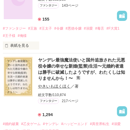
143ページ
ファンタジー
155
#ファンタジー
#王族
#王太子
#令嬢
#悪徳令嬢
#溺愛
#毒舌
#F大賞1
#王子様
#俺様
表紙を見る
片田舎にある自然豊かな領地で暮らす

ヤンデレ最強魔法使いと国外追放された元悪
役令嬢の幸せな新婚(監禁)生活〜元婚約者達
伯爵家令嬢オリヴィアのもとに

は勝手に破滅したようですが、わたくしは知
りませんから！〜
完
ある日渡された夢のような手紙

やきいもほくほく
／著
「はあ？ 王太子殿下とお見合い？

総文字数/110,874
217ページ
ファンタジー
この私が？

1,294
…断固、お断り申し上げるわ！」

#婚約破棄
#乙女ゲーム
#ヤンデレ
#ハッピーエンド
#異世界転生
#溺愛