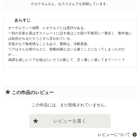
※カクヨムさん、なろうさんでも投稿しています。
あらすじ
オーデムランツ侯爵、レオナルドには悪評がある。
一切の言葉を選ばずストレートに話す彼はこの国で不敬罪に一番近く、数年後に
は処刑されるだろうとすら言われている。
言葉少なで無表情なこともあり、愛称は、冷酷貴族。
リアはそんな彼のもとに、政略結婚とはいえ嫁ぐことになってしまったのだ
が……
体調を崩したリアを彼はたいそう心配して、甘く優しく接してきて――！？
この作品のレビュー
この作品には、まだ投稿されていません。
レビューを書く
レビューについて