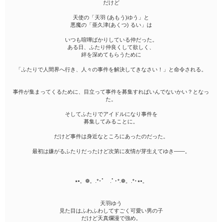
だけど
天使の「天羽 (あもう)ゆう」と
悪魔の「亜久津(あくつ) るい」は
いつも喧嘩ばかりしている仲だった。
ある日、ふたり仲良くして欲しく、
絆を深めてもらうために
「ふたりで人間界へ行き、人々の事件を解決してきなさい！」と命令される。
事件が集まってくるために、目立って事件を募集すればいんでないかい？となっ
た。
そしてふたりでアイドルになり事件を
募集してみることに。
だけど事件は身近なところにあったのだった。
最初は嫌がるふたりだったけど次第に友情が芽生えてゆき――。
٭•。❁。.*･ﾟ .ﾟ･*.❁。.*･٭•。
天羽ゆう
見た目はふわふわしてすごく可愛い男の子
だけど天真爛漫で強め。