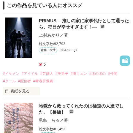
この作品を見ている人にオススメ
PRIMUS ―推しの家に家事代行として通った
ら、毎日が幸せすぎます！―
完
上村あかり
／著
総文字数/92,792
384ページ
青春・友情
5
#イケメン
#アイドル
#芸能人
#美男子
#胸キュン
#ほのぼの
#仲間
#クール
#配信者
#青春群像劇
表紙を見る
推しは画面の向こうにいるはずだったのに、仕事先で毎日会っ
地獄から救ってくれたのは極道の人達でし
ています。

た。【長編】
完
不器用でも努力を諦めない赤。

兎亀 らる
／著
無口で頼れる黒。

総文字数/81,452
天才肌で笑顔が眩しい白。
