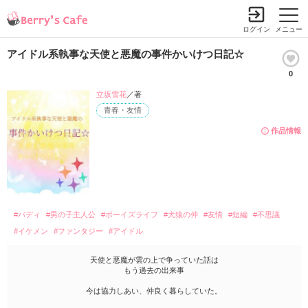
ログイン
メニュー
アイドル系執事な天使と悪魔の事件かいけつ日記☆
0
立坂雪花
／著
青春・友情
作品情報
#バディ
#男の子主人公
#ボーイズライフ
#犬猿の仲
#友情
#短編
#不思議
#イケメン
#ファンタジー
#アイドル
天使と悪魔が雲の上で争っていた話は
もう過去の出来事
今は協力しあい、仲良く暮らしていた。