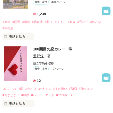
301ページ
青春・友情
三人の姿に勇気をもらい、「私も一歩踏み出してみたい」と思
えるようになった。

1,238
#虐待
#溺愛
#感動
#過保護
#甘々
#泣ける
#家族
#逆ハー
#独占欲
#年の差
　　　恋、友情、夢、そして成長。

　　　　笑って、ときどき泣ける。

表紙を見る
　　　　　　〜青春群像劇〜

100回目の恋カレー
完
｢全部あんたのせいよ｣

『──のせいじゃないよ』

遊野煌
／著
総文字数/8,656
17ページ
青春・友情
｢なんであんたが生きてんのよ｣

作品を読む
『生きていてくれてありがとう』

12
#幼なじみ
#両片想い
#じれキュン
#すれ違い
#初恋
#胸キュン
｢あんたなんか産まなきゃ良かった｣

『産まれてきてくれてありがとう』

#おまじない
#結婚
#ハッピーエンド
#プロポーズ
表紙を見る
｢あんたさえ居なければ·····｣
