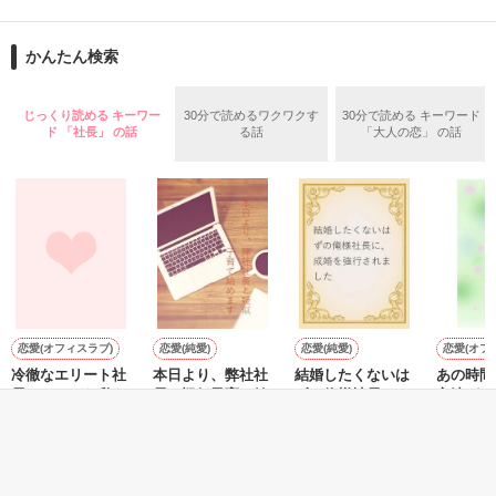
『ねぇ、恋カレーって知ってる？』

『──が居てくれたから俺たちは·····』

──『ん？　恋カレー？』

かんたん検索
『うん。恋カレーを100回たべたら、好きな人が自分のこと好
きになっちゃうんだって』

両親から虐待を受け感情を知らない女の子と

じっくり読める キーワー
30分で読めるワクワクす
30分で読める キーワード
ド 「社長」 の話
る話
「大人の恋」 の話
これは好きなアイツに好きだよって言えない、臆病な私の初恋
その女の子に感情を教える極道達との物語。

と恋のおまじないの話。

泣き方も、笑い方も、助けの求め方も、何も知らなかった。

※表紙はフリー素材です。コンテスト用に既存作を改稿しまし
でもみんなが教えてくれた。

た。
恋愛(オフィスラブ)
恋愛(純愛)
恋愛(純愛)
恋愛(オフ
作品を読む
冷徹なエリート社
本日より、弊社社
結婚したくないは
あの時間
『"愛してるよ"』

長はセフレな私を
長と疑似子育て始
ずの俺様社長に、
方法が 
一途に愛して孕ま
めます
成婚を強行されま
ヤジマ 
せたい
した
おうぎまちこ（あ
蓮美ちま／著
森野りも／著
著
きたこまち）／著
感動のラスト──
