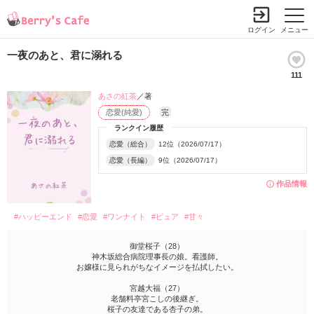
ログイン
メニュー
一夜のあと、君に溺れる
111
あさの紅茶
／著
恋愛(純愛)
完
ランクイン履歴
恋愛（総合）
12位（2026/07/17）
恋愛（長編）
9位（2026/07/17）
作品情報
#ハッピーエンド
#恋愛
#ワンナイト
#ピュア
#甘々
御堂桜子（28）
神木坂総合病院理事長の娘。看護師。
お嬢様に見られがちなイメージを払拭したい。
宮越大福（27）
老舗料亭宮こしの後継ぎ。
桜子の友達である杏子の弟。