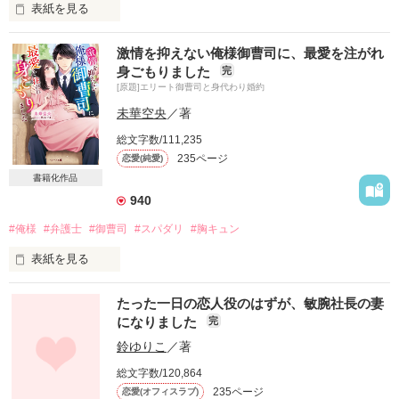
表紙を見る
激情を抑えない俺様御曹司に、最愛を注がれ
過保護な父に流されて

身ごもりました
完
全女性社員が憧れる王子様のような

[原題]エリート御曹司と身代わり婚約
パイロットの蒼真と結婚した愛里

未華空央
／著
けれど夫婦になって一年

総文字数/111,235
いっさい触れてもらえず寝室も別々

235ページ
恋愛(純愛)
そんな愛のない結婚生活に耐え切れず

離婚届を置いて家を出たら

書籍化作品
940
.｡.:*･゜ﾟ･*:.｡.

#俺様
#弁護士
#御曹司
#スパダリ
#胸キュン
憧れの王子様が

表紙を見る
策士なドＳに豹変しました

ﾟ･*:.｡. .｡.:*･゜

たった一日の恋人役のはずが、敏腕社長の妻
になりました
完
職業、ネイリスト。恋人無し、独身。

：

鈴ゆりこ
／著
＋

：

総文字数/120,864
そんな私が伯母に頼まれ従姉妹のお見合いに代理で出席。

・

235ページ
恋愛(オフィスラブ)