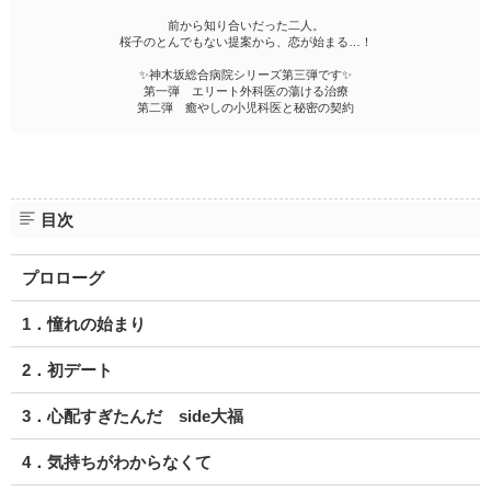
前から知り合いだった二人。
桜子のとんでもない提案から、恋が始まる…！
✨神木坂総合病院シリーズ第三弾です✨
第一弾 エリート外科医の蕩ける治療
第二弾 癒やしの小児科医と秘密の契約
目次
プロローグ
1．憧れの始まり
2．初デート
3．心配すぎたんだ side大福
4．気持ちがわからなくて