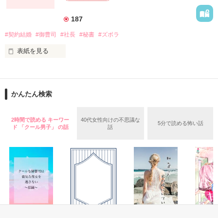
しかし……

有能なエリートパイロットで

全女性社員が憧れる品行方正な王子様

187
実は利己的で独占欲の強い腹黒男

「仕事絡みで言い寄ってくる女性対策で、ちょうど婚約者が欲
#契約結婚
#御曹司
#社長
#秘書
#ズボラ
朝比奈蒼真　33歳

しかったんだ。〝代理〟の仕事をまっとうして、しばらく俺の
表紙を見る
婚約者になれ」

真面目で愛嬌のない運航管理者

仕事以外に興味がないと思われているけれど

「……。えっ、こ、婚約者!?」

実は大好きな趣味を必死に隠す

朝比奈愛里　27歳

かんたん検索
完璧主義者な社長と

代理の婚約者なんて聞いたことない……！

優秀だけどズボラな秘書

離婚届から始まる

旦那様の甘すぎる溺愛

2時間で読める キーワー
40代女性向けの不思議な
5分で読める怖い話
パーティーで恋人を演じ、

ド 「クール男子」 の話
話
それをきっかけに偽装結婚⁉

間借りで恵比寿にネイルサロンを経営するネイリスト

『極上パイロットの一途な執愛』

松原　京香(Matubara Kyouka)

＿＿＿

2026年6月にベリーズ文庫から書籍化予定です

×

「コンビニへ行ってきます！」

成海商船 社長秘書

有名ファッションブランドの御曹司であり敏腕弁護士

梅本 恵麻（26）

香椎　透哉(Kashii Touya)

作品を読む
×
