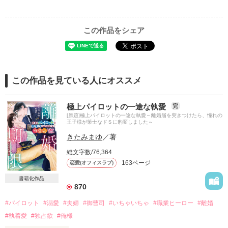
この作品をシェア
この作品を見ている人にオススメ
極上パイロットの一途な執愛
完
[原題]極上パイロットの一途な執愛～離婚届を突きつけたら、憧れの
王子様が策士なドＳに豹変しました～
きたみまゆ
／著
総文字数/76,364
163ページ
恋愛(オフィスラブ)
書籍化作品
870
#パイロット
#溺愛
#夫婦
#御曹司
#いちゃいちゃ
#職業ヒーロー
#離婚
#執着愛
#独占欲
#俺様