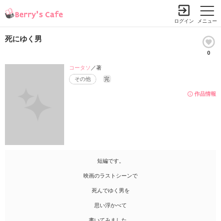
ログイン
メニュー
死にゆく男
0
コータソ
／著
その他
完
作品情報
短編です。
映画のラストシーンで
死んでゆく男を
思い浮かべて
書いてみました。