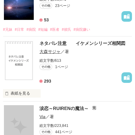
23ページ
その他
53
#兄妹
#日常
#病院
#短編
#医者
#彼氏
#病院嫌い
ネタバレ注意 イケメンシリーズ相関図
大森サジャ
／著
総文字数/613
1ページ
その他
293
表紙を見る
イケメンシリーズ相関図

涙恋～RUIRENの魔法～
完
第一弾から第十弾

Via
／著
総文字数/223,841
作品を読むのに役立てばと思います
441ページ
その他