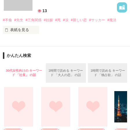
13
作品を読む
#不倫
#先生
#三角関係
#妊娠
#死
#涙
#新しい恋
#サッカー
#魔法
表紙を見る
＝＝＝＝＝＝＝＝＝＝＝＝

「俺と出会ってから

かんたん検索
泣かせてばかりで…ゴメン…」

ユウは悲しく微笑む・・・・

30代女性向けの キーワー
1時間で読める キーワー
1時間で読める キーワー
ド 「社長」 の話
ド 「大人の恋」 の話
ド 「独占欲」 の話
不倫　教師との禁断の愛

悩み傷つき　精一杯愛した人

「俺なら　亜恋を

泣かせたりしないのに…」

愛斗はまっすぐ私を見る。
