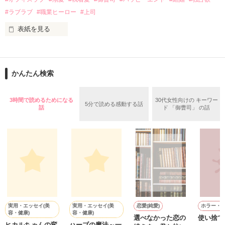
✕

#ラブラブ
#職業ヒーロー
#上司
鳴海哲平 (なるみてっぺい)

表紙を見る
作品を読む
止まっていたはずの二人の時間が、再び動き出す。

舞川雛子（26）は大手お菓子メーカー、三日月製菓コーポレー
再会から始まる、溺愛ラブ。

ションの企画戦略室で働いている。

また雛子には2年前から付き合いはじめ、半年前から同棲を始
2026.6.5～2026.7.25

かんたん検索
めた、同期で恋人の石垣守（26）がいるのだが、後輩の姫原由
羅（24）との浮気が発覚した上、いつのまにか元カノにされて
いた。

3時間で読めるためになる
30代女性向けの キーワー
5分で読める感動する話
守と由羅から『便利屋雛子』と馬鹿にされ、一人こっそり泣い
話
ド 「御曹司」 の話
＊以前、公開していた話の改稿版です＊

ていた雛子に、企画戦略室の上司である雪瀬鷹哉（29）が
『──俺と結婚してくれないか』といきなりプロポーズをしてき
た上、同居まで提案してきて──？

鷹哉『宜しくな、俺の雛子』🦅

雛子『俺の……ひぃ、雛子？！！！』🐥

作品を読む
シゴデキで冷徹な上司が見せる素顔は、なぜか想像以上に甘く
て……🐥💓🦅

実用・エッセイ(美
実用・エッセイ(美
恋愛(純愛)
ホラー・
容・健康)
容・健康)
選べなかった恋の
使い捨て
※表紙も作中使用の画像も全てフリー素材です。

ヒカルちゃんの変
ハーブの魔法～一