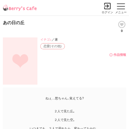
ログイン
メニュー
あの日の丘
0
イチゴ♪
／著
恋愛(その他)
作品情報
ねぇ…愁ちゃん､覚えてる?
２人で見た丘｡
２人で見た空｡
いつまでも…２人で居れたら…変わってたかな｡｡