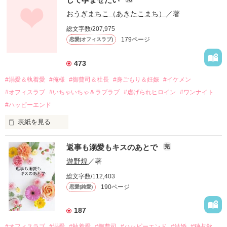
幼なじみの哲平に淡い恋心を抱いていた美桜。

おうぎまちこ（あきたこまち）
／著
しかし、ある出来事をきっかけに二人の関係は壊れてしまう。

総文字数/207,975
関係修復もできないまま、美桜は両親の離婚によって

179ページ
恋愛(オフィスラブ)
引っ越すことになり、哲平とも離れ離れになった。

それから約十二年後。

473
過去の傷から、二度と会いたくないと思っていた哲平に

#溺愛＆執着愛
#俺様
#御曹司＆社長
#身ごもり＆妊娠
#イケメン
運命のような再会を果たす。

#オフィスラブ
#いちゃいちゃ＆ラブラブ
#虐げられヒロイン
#ワンナイト
そして、ひょんなことから

#ハッピーエンド
酔った勢いで一夜を共にしてしまった。

表紙を見る
さらに、美桜が初めてだと知った哲平は

『責任をとる、結婚しよう』と真っ直ぐに告げてきた。

　おかしな噂を流されて前の職場でうまくいかなかった梅田美
戸惑う美桜とは裏腹に、好きという気持ちを隠すことなく

返事も溺愛もキスのあとで
完
桜は、海外で傷心旅行をしていたところ、日本人美青年と出会
甘やかしてくる。

い、酒の勢いもあり一夜限りの関係となる。

遊野煌
／著
　帰国後、美桜は新しい職場でワンナイトした美青年と再会。
そんなある日、哲平は美桜がストーカー被害に

総文字数/112,403
なんと彼の正体は、とある財閥御曹司にも関わらず、一族を離
遭っていることを知る。

190ページ
恋愛(純愛)
れて起業した新進気鋭の実業家、社内でも冷徹だと評判な社長
美桜を守るため、哲平は同居を提案してきて――。

――御影恭司その人だったのだ――！

　なぜか恭司から飼い猫の世話係を命じられた美桜は、猫の世
187
話を口実にしばしば呼び出された上、二人はいわゆる身体だけ
夏木美桜(なつきみお)

#オフィスラブ
#溺愛
#執着愛
#御曹司
#ハッピーエンド
#結婚
#独占欲