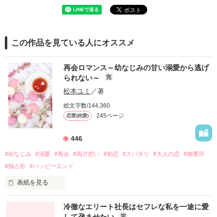
この作品を見ている人にオススメ
再会ロマンス～幼なじみの甘い溺愛から逃げ
られない～
完
松本ユミ
／著
総文字数/144,360
245ページ
恋愛(純愛)
446
#幼なじみ
#溺愛
#再会
#両片想い
#初恋
#スパダリ
#大人の恋
#御曹司
#独占欲
#ハッピーエンド
表紙を見る
冷徹なエリート社長はセフレな私を一途に愛
して孕ませたい
完