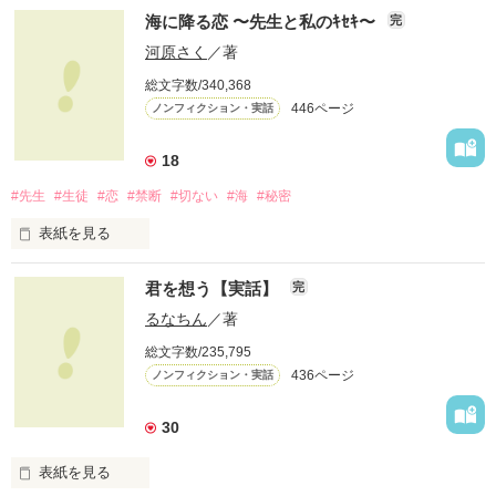
２０１２年６月２４日。晴れ。

海に降る恋 〜先生と私のｷｾｷ〜
完
河原さく
／著
総文字数/340,368
わたし達は、結婚式を挙げました。

446ページ
ノンフィクション・実話
将来を結び、愛を誓い、

18
甘い甘い、結婚式。

#先生
#生徒
#恋
#禁断
#切ない
#海
#秘密
……に、なるはずだった。

表紙を見る
実体験を基にした、

新郎カズミ　×　新婦おなつ

君を想う【実話】
完
他とはちょっと違う

先生との禁断の恋物語。

るなちん
／著
ドタバタ結婚式

総文字数/235,795
心から愛した人が、

436ページ
ノンフィクション・実話
手の届かない人だとしたら

あなたならどうしますか？

※　自身の体験を元に再構成。

30
登場人物の名前などは仮名です。

切なくて、許されない恋を、

あなたは知っていますか？

**************

表紙を見る
2012.09.20　公開
