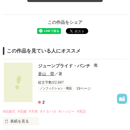
この作品をシェア
この作品を見ている人にオススメ
ジューンブライド・パンチ
完
蒼山 螢
／著
総文字数/22,687
19ページ
ノンフィクション・実話
2
#結婚式
#花嫁
#天然
#ドタバタ
#ハッピー
#実話
表紙を見る