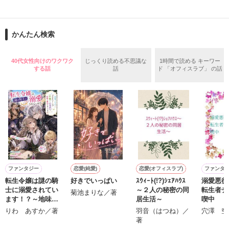
私達が選んだ道を、

**************

どうか見届けて下さい。

◆ベリーズカフェメルマガ掲載されました。

この奇跡の軌跡、その全てを―…

かんたん検索
◆「甘い結婚」特集掲載されました。

堕ちるとこまで

◆レビューありがとうございます。

40代女性向けのワクワク
じっくり読める不思議な
1時間で読める キーワー
（2008/9/20〜2009/4/12）

する話
話
ド 「オフィスラブ」 の話
いいよ　様 / 和宮 樹　様

堕ちた私―

第４回日本ｹｰﾀｲ小説大賞

八谷 紬　様 / 夢雨　様

二次審査進出作品です。

沢山の応援、

その度に何度も

作品を読む
作品を読む
導いてくれたのは

ファンタジー
恋愛(純愛)
恋愛(オフィスラブ)
ファンタ
転生令嬢は謎の騎
好きでいっぱい
ｽｳｨｰﾄ(!?)ｼｪｱﾊｳｽ
溺愛悪役
あなたでした..

士に溺愛されてい
～２人の秘密の同
転生者チ
菊池まりな／著
ます！？～地味ス
居生活～
喫中
キルと言われまし
りわ あすか／著
羽音（はつね）／
穴澤 空
たが【待機】と
著
【接続】で料理も