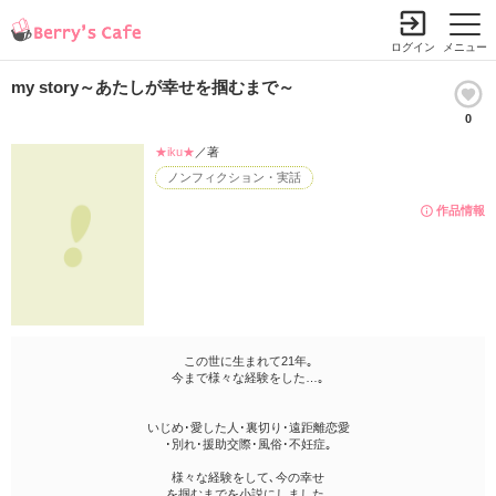
ログイン
メニュー
my story～あたしが幸せを掴むまで～
0
★iku★
／著
ノンフィクション・実話
作品情報
この世に生まれて21年｡
今まで様々な経験をした…｡
いじめ･愛した人･裏切り･遠距離恋愛
･別れ･援助交際･風俗･不妊症｡
様々な経験をして､今の幸せ
を掴むまでを小説にしました｡