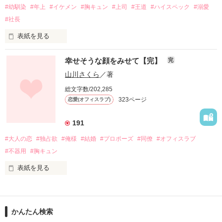
#幼馴染
#年上
#イケメン
#胸キュン
#上司
#王道
#ハイスペック
#溺愛
#社長
31歳にして専務の地位に就くイケメンのエリート。それには秘
密が！？

表紙を見る
「…初めまして。片桐　塔子です。」

幸せそうな顔をみせて【完】
完
何とか言葉を振り絞った。

私は飯塚蘭莉(ｲｲﾂﾞｶﾗﾝﾘ）23歳

山川さくら
／著
（なんでここにいるの？）

総文字数/202,285
（今更、会いたくなかったよ……）

323ページ
恋愛(オフィスラブ)
しっかりと掛けていた心の鍵が嫌な音を立てて外れる気がし
た。

上司と部下の秘密の恋愛。

191
#大人の恋
#独占欲
#俺様
#結婚
#プロポーズ
#同僚
#オフィスラブ
後半部分は『イケメンたちの家政婦さん！？』の白石家の成長
「初めまして。千堂　大輔です」

#不器用
#胸キュン
したイケメン兄弟たちが出てきます！！

その彼は、何事もないような顔をして優しい微笑みを湛えた。

表紙を見る
白石樹生は白石結生の孫、白石幸人と有坂ルキは白石臨也と那
いつもの帰り道。

子の次男の息子と愛人の子と言う設定になっています。

片桐　塔子　　２８歳　　サイエンスコーポレーション　東京
本社　海外事業部　主任

かんたん検索
いつもと違うのは
