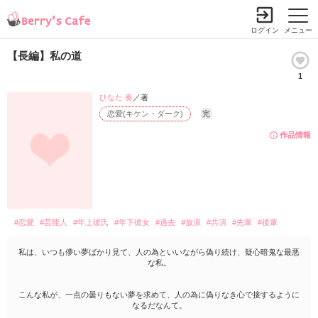
ログイン
メニュー
【長編】私の道
1
ひなた 奏
／著
恋愛(キケン・ダーク)
完
作品情報
#恋愛
#芸能人
#年上彼氏
#年下彼女
#過去
#放浪
#共演
#先輩
#後輩
私は、いつも儚い夢ばかり見て、人の為といいながら偽り続け、疑心暗鬼な最悪
な私。
こんな私が、一点の曇りもない夢を求めて、人の為に偽りなき心で接するように
なるだなんて。