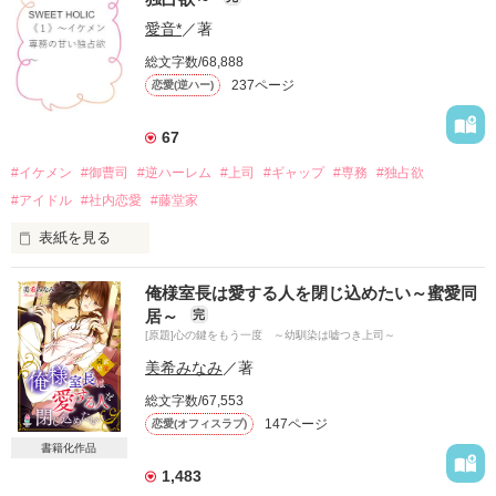
愛音*
／著
総文字数/68,888
237ページ
恋愛(逆ハー)
67
#イケメン
#御曹司
#逆ハーレム
#上司
#ギャップ
#専務
#独占欲
#アイドル
#社内恋愛
#藤堂家
表紙を見る
『お前の休みも俺に独占させろ』

俺様室長は愛する人を閉じ込めたい～蜜愛同
居～
完
[原題]心の鍵をもう一度 ～幼馴染は嘘つき上司～
誰も居ない会議室で私の上司・相模克己(ｻｶﾞﾐｶﾂﾐ）が傲慢に言
葉を紡ぐ。

美希みなみ
／著
総文字数/67,553
147ページ
恋愛(オフィスラブ)
書籍化作品
1,483
彼は親会社の出向幹部。
