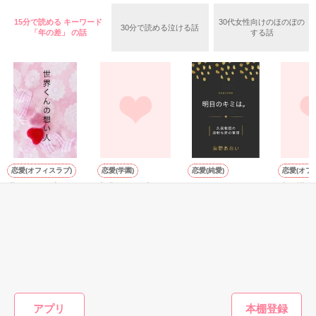
私とあなたの距離かもしれない。

千堂　大輔　　３３歳　　サイエンスコーポレーション　東京
本社　秘書室長

15分で読める キーワード
30代女性向けのほのぼの
30分で読める泣ける話
でも、ちょっとだけ

「年の差」 の話
する話
2013・8月9日完結

あなたの『心』の中を覗いてみたい。

幼馴染って、初恋って……？

垣間見える『独占欲』の欠片に

ドキドキしちゃう私は

<(_ _)>

START  2017.5.11〜2017.5.24　

彼をもっと意識してしまう。

愛音*　
副社長には内緒、spin-off 2作目です★

合わせてお楽しみ頂けると幸いです！

「心の鍵をもう一度」

作品を読む
恋愛(オフィスラブ)
恋愛(学園)
恋愛(純愛)
恋愛(オフ
大野小町様、素敵なレビューありがとうございます(o^^o)そし
世界くんの想い人
卒業前の屋上、セ
明日のキミは。
彼の襟元
27.4.9～27.8.6

て、ご指摘ありがとうございましたm(_ _)m修正しました！

ーラー服で先生
ーク。
遊野煌／著
泉野あおい／著
と……
詩なつ／
織原深雪様　素敵なレビューありがとうございます(#^^#)これ
おうぎまちこ（あ
からもよろしくお願いします★

きたこまち）／著
璃稀様、素敵なレビューありがとうございます(*^^*)これから
作品を読む
も、胸キュンなお話を書いていきたいと思います★よろしくお
もっと見る
願いします！

かんたん検索の条件を変える
アプリ