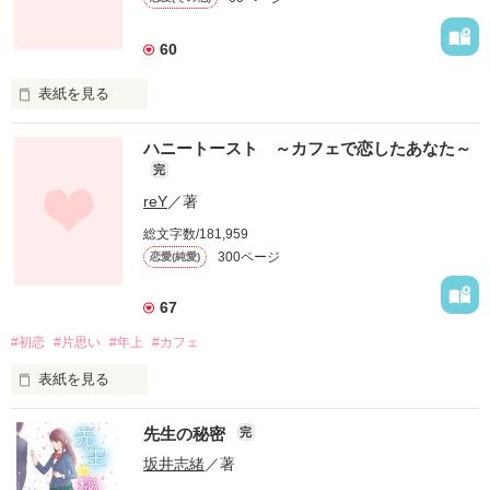
60
表紙を見る
ハニートースト ～カフェで恋したあなた～
完
好きだから

reY
／著
泣かせたくない？

総文字数/181,959
300ページ
恋愛(純愛)
オレは

67
#初恋
#片思い
#年上
#カフェ
表紙を見る
お前を

泣かせてみたい

先生の秘密
完
坂井志緒
／著