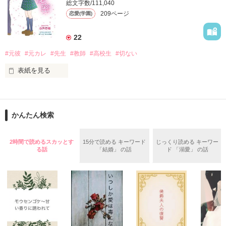
総文字数/111,040
甘い甘いハニートーストに合うのは

209ページ
恋愛(学園)
【2008.11】

野いちごのおススメ作品に

22
選んでいただきました

#元彼
#元カレ
#先生
#教師
#高校生
#切ない
あなたのような苦めのコーヒー

【2009.11】

表紙を見る
野いちご文庫として

他作品を含む短編集が

またどっかで会うことがあったら

発売になりました

運命かもしれへんな

☆ありがとうございます☆

かんたん検索
遠距離のためやむなく別れて７ヶ月

元彼が私の高校に教師として赴任

「大きくなったら俺のお嫁さんにしてやるよ」

2時間で読めるスカッとす
15分で読める キーワード
じっくり読める キーワー
「もう俺には話しかけるな」

る話
「結婚」 の話
ド 「溺愛」 の話
元彼教師

作品を読む
「自惚れないでください」

元カノ生徒

そんな夢みたいな言葉をただただ信じて大人になった

思いと思い出がすれ違う

切ない学園生活
