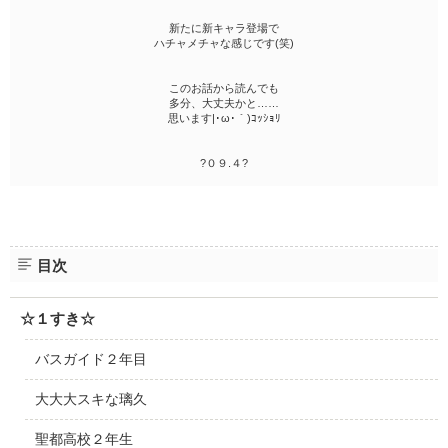
新たに新キャラ登場で
ハチャメチャな感じです(笑)
このお話から読んでも
多分、大丈夫かと……
思います|･ω･｀)ｺｯｼｮﾘ
?０９.４?
目次
☆１すき☆
バスガイド２年目
大大大スキな璃久
聖都高校２年生