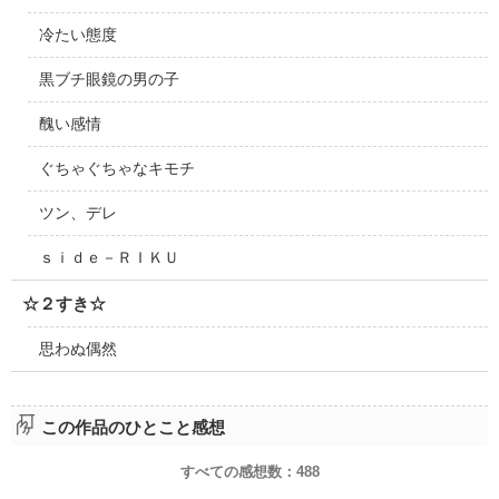
冷たい態度
黒ブチ眼鏡の男の子
醜い感情
ぐちゃぐちゃなキモチ
ツン、デレ
ｓｉｄｅ－ＲＩＫＵ
☆２すき☆
思わぬ偶然
この作品のひとこと感想
すべての感想数：
488