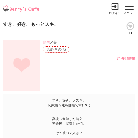
ログイン
メニュー
すき、好き、もっとスキ。
11
陽未
／著
恋愛(その他)
作品情報
【すき、好き、大スキ。】
の続編☆連載開始です(･∀･)
高校へ進学した璃久。
卒業後、就職した梢。
その後の２人は？