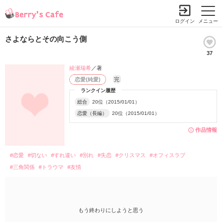
ログイン
メニュー
さよならとその向こう側
37
綾瀬瑞希
／著
恋愛(純愛)
完
ランクイン履歴
総合
20位（2015/01/01）
恋愛（長編）
20位（2015/01/01）
作品情報
#恋愛
#切ない
#すれ違い
#別れ
#失恋
#クリスマス
#オフィスラブ
#三角関係
#トラウマ
#友情
もう終わりにしようと思う