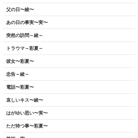
父の日〜綾〜
あの日の事実〜実〜
突然の訪問～綾～
トラウマ～彩夏～
彼女〜彩夏〜
忠告～綾～
電話〜彩夏〜
哀しいキス〜綾〜
はがゆい思い〜実〜
ただ待つ事〜彩夏〜