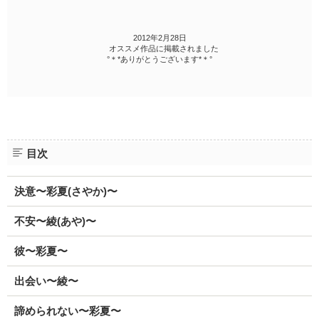
2012年2月28日
オススメ作品に掲載されました
°＊*ありがとうございます*＊°
目次
決意〜彩夏(さやか)〜
不安〜綾(あや)〜
彼〜彩夏〜
出会い〜綾〜
諦められない〜彩夏〜