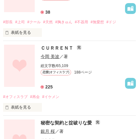
38
#部長
#上司
#クール
#天然
#胸きゅん
#不器用
#無愛想
#ドジ
表紙を見る
ＣＵＲＲＥＮＴ
完
「…顔真っ赤。

今岡 美波
／著
七瀬、可愛い…」

総文字数/65,109
188ページ
恋愛(オフィスラブ)
「ちょ、部長!?」

225
#オフィスラブ
#再会
#イケメン
社内一恐ろしいと言われる

鬼部長に、甘い声で、優しい笑顔で

表紙を見る
そんなこと言われたら？

秘密な契約と掟破りな愛
完
今になって再会するとは思わなかった

銀月 桜
／著
…きっと落ちない女はいない。
