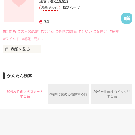
総文字数/118,812
502ページ
恋愛(その他)
あの時から10年

*゜。＊+゜*。+＊*゜+。゜＊+*゜。+゜

忘れていた記憶が甦る

74
苦手対象だった鬼部長。

#肉食系
#大人の恋愛
#泣ける
#身体の関係
#切ない
#命懸け
#秘密
もちろん恋愛対象外で、

#ワイルド
#感動
#強い
「覚悟しとけよ？

だけど、一度

あの時のこと、なかったことにはしねぇから」

表紙を見る
その優しい手の暖かさを

知ってしまったら…。

男女の関係なんて

*゜。＊+゜*。+＊*゜+。゜＊+*゜。+

そんなの、私は知りませんっ！

かんたん検索
身体でしか繋がっていない

深入りしない関係が一番だと

「めんどくさい男に捕まったって

30代女性向けのスカッと
20代女性向けのビックリ
2時間で読める感動する話
＊＊＊＊＊＊＊＊＊＊

思ったか？

する話
する話
そう思って生きて来た…

でも残念だったな。

もう一生離す気なんてないから。

仕事がバリバリ出来て、気が強い

一夜限りの関係だと

矢島梨沙(28歳)

…覚悟しろ。」

夜明けまで身体を重ねた

×
