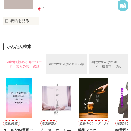
1
表紙を見る
かんたん検索
わたしの大切な『想い』を残したいから…。ここに、100の言
葉を綴りました…

2時間で読める キーワー
20代女性向けの キーワー
40代女性向けの面白い話
ド 「大人の恋」 の話
ド 「御曹司」 の話
これは、わたしの『Story』

１Pageも欠かせない大切な思い出という名の『宝物』

.
作品を読む
恋愛(純愛)
恋愛(純愛)
恋愛(キケン・ダーク)
恋愛(オフ
クールな御曹司は
く ち な し―
酩酊メロウ
御曹司の