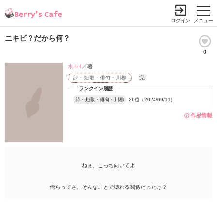
ログイン
メニュー
ニキビ？だから何？
0
水ｰﾚｲ
／著
詩・短歌・俳句・川柳
完
ランクイン履歴
詩・短歌・俳句・川柳
26位（2024/09/11）
作品情報
ねぇ、こっち向いてよ
俺らってさ、そんなことで壊れる関係だったけ？