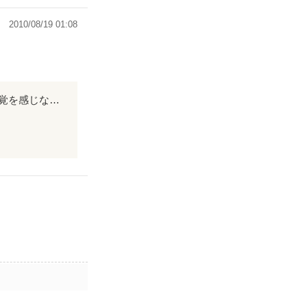
2010/08/19 01:08
大っ嫌いだったハズの幼馴染みの省にぃ 久し振りに会った省にぃに前とは違う感覚を感じながらも、やっぱりキライ！ けど………☆ 気になるその先は是非本編を読んで下さいね(^_^)v 読後、超ハッピーな気持ちになれて女の子を頑張ろうっ！と思える事間違い無しな素敵な作品です！
な素敵な作品で