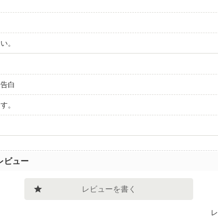
たい。
い告白
ます。
レビュー
レビューを書く
レ