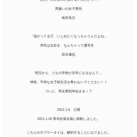
男嫌いの女子寮長
牧村美月
「強がってる子、いじめたくなっちゃうんだよね」
本性は女好き、なんちゃって優等生
彩木優也
明日から、うちの学校が共学になるなんて…
神様、平和な女子校生活を奪わないでください！！
ついに、男女寮戦争始まる！？
2011.1.6 公開
2011.1.20 青木紗菜名義に移動しました。
こちらのサブケータイは、解約することになりました。