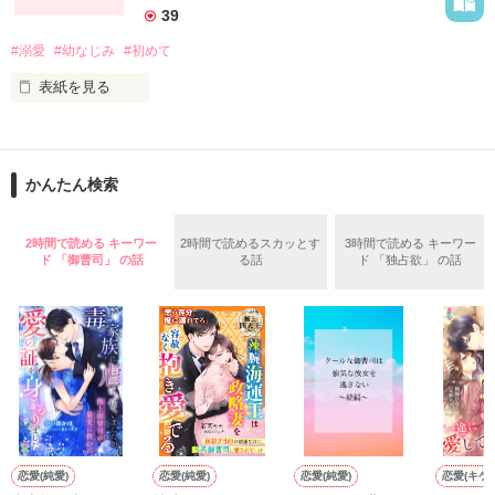
こんなにも大好きなのに

39
#溺愛
#幼なじみ
#初めて
どうして

表紙を見る
信じることができないの？

「ホント、可愛い」

＊＊＊＊＊＊＊＊＊＊＊＊＊

こんなに愛せる人は

それ、間違ってますから。

かんたん検索
たっくんだけなのに…

start   2014/6/3～

「可愛過ぎで、俺を殺す気？」

2時間で読める キーワー
2時間で読めるスカッとす
3時間で読める キーワー
何、言っちゃってます？

ド 「御曹司」 の話
る話
ド 「独占欲」 の話
☆レビューありがとうございました

館苺様

すれ違い、傷つけ合いながら、成長する二人の愛。

溺愛する幼なじみに溶かされてしまうまで。
☆この作品には、応援してくれている読者の方のお名前が多く
2015.10.20～1week

登場します。そのため、登場人物がちょっと多めﾃﾞｽ！☆

Berry's Cafe編集部オススメ作品で紹介していただきました

注意…チョイエロです。

作品を読む
恋愛(純愛)
恋愛(純愛)
恋愛(純愛)
恋愛(キケ
作品を読む
☆2010年9月24日書籍化☆
