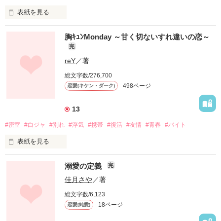
表紙を見る
当時、私達は１０年後の再会を約束して小学校を卒業した。

胸ｷｭﾝMonday ～甘く切ないすれ違いの恋～
完
reY
／著
‘春夏…絶対、迎えに来るから’

総文字数/276,700
498ページ
恋愛(キケン・ダーク)
会える日を楽しみに、その言葉を支えに生きてきた…

13
もうすぐ１５年を迎えるけれど

#密室
#白ジャ
#別れ
#浮気
#携帯
#復活
#友情
#青春
#バイト
表紙を見る
あなたとは会えないコトを、私は知っている…

【白いジャージに登場するゆかりとたっくんのサイドストーリ
溺愛の定義
完
ーです】

佳月さや
／著
総文字数/6,123
18ページ
恋愛(純愛)
好きなのに

それでも、忘れられない……『約束』
