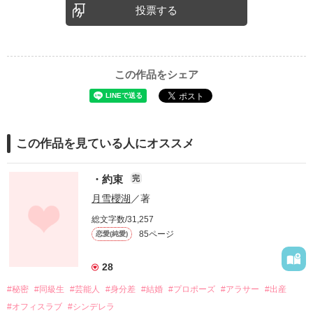
投票する
この作品をシェア
この作品を見ている人にオススメ
・約束
完
月雪櫻湖
／著
総文字数/31,257
85ページ
恋愛(純愛)
28
#秘密
#同級生
#芸能人
#身分差
#結婚
#プロポーズ
#アラサー
#出産
#オフィスラブ
#シンデレラ