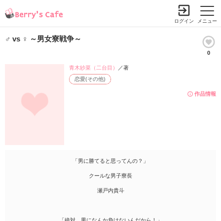
ログイン
メニュー
♂ vs ♀ ～男女寮戦争～
0
青木紗菜（二台目）
／著
恋愛(その他)
作品情報
「男に勝てると思ってんの？」
クールな男子寮長
瀬戸内貴斗
「絶対、男になんか負けないんだから！」