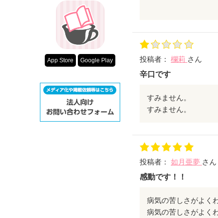
それと話の展開が早
内容的にわすごく良
いい作品でした( ˊᵕˋ )
投稿者：
欄莉
さん
App Store
Google Play
辛口です
すみません。
すみません。
投稿者：
如月亜夢
さん
感動です！！
病気の苦しさがよくわ
病気の苦しさがよく