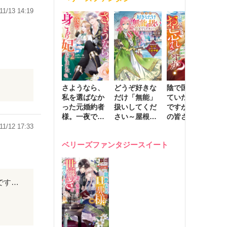
きます～
11/13 14:19
さようなら、
どうぞ好きな
陰で国を支え
転
私を選ばなか
だけ「無能」
ていたのは私
と
った元婚約者
扱いしてくだ
ですが、王家
っ
様。一夜で大
さい～屋根裏
の皆さんお忘
国
国君主の身ご
部屋の本の
れですか？～
に
11/12 17:33
もり妃になり
虫、実は国を
追放された隠
不
ベリーズファンタジースイート
ました２
動かす万能令
れ才女の辺境
保
嬢でした～
スローライフ
で
計画～
能
し
辛口です。ごめんなさい。 まず、どこが学園の姫なの? それに骨髄移植は点滴での移植ですよね？ 手術室ではなく、無菌室じゃないでしょうか。 これから頑張って下さい。