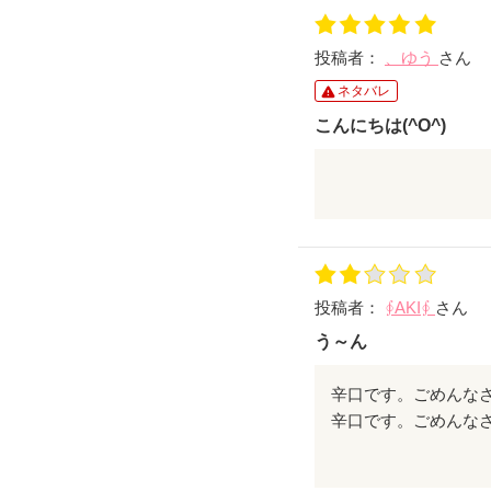
応援してますっ！
投稿者：
、ゆう
さん
ネタバレ
こんにちは(^O^)
"学園の姫が暴走族に恋
読ませてもらいました(
病院が徐々に回復し
本当によかったと思い
隼人くんかっこよすぎ
投稿者：
∮ΑΚΙ∮
さん
隼人くんの一言一言
続編も読ませてもらいま
う～ん
辛口です。ごめんな
まず、どこが学園の姫
それに骨髄移植は点