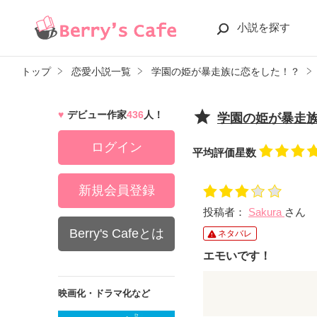
小説を探す
トップ
恋愛小説一覧
学園の姫が暴走族に恋をした！？
デビュー作家
436
人！
学園の姫が暴走
ログイン
平均評価星数
新規会員登録
投稿者：
Sakura
さん
Berry's Cafeとは
ネタバレ
エモいです！
こんにちは！Sakura
映画化・ドラマ化など
「学園の姫が暴走族