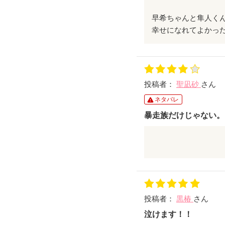
早希ちゃんと隼人く
幸せになれてよかっ
投稿者：
聖凪砂
さん
ネタバレ
暴走族だけじゃない。
ただの暴走族とのラ
た。
文章は率直な印象で
ただ、いろいろなも
投稿者：
黒椿
さん
泣けます！！