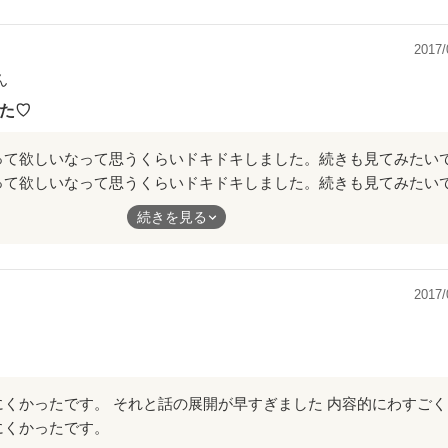
思い続ける隼人。
にいる親友、仲間。
2017/
でとてもエモく感じました！
ん
も頑張ってください。
た♡
って欲しいなって思うくらいドキドキしました。続きも見てみたい
書いて下さい！応援してます。
続きを見る
2017/
にくかったです。