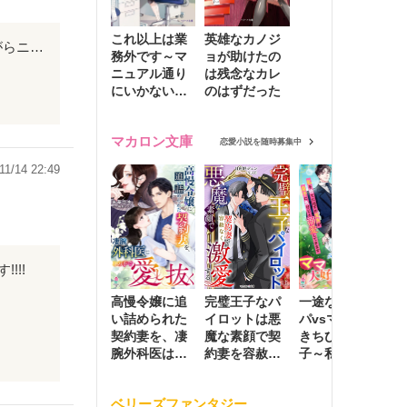
これ以上は業
英雄なカノジ
最後まで読んでみて、 最初のぅちゎ自分の事でも すっごくドキドキして 一人で読みながらニヤけ てぃましたけど、 病気だとわかってから どんどん切なくなって 最後の骨髄移植するって 決心する所らへんゎ本当に 切なくて泣けました！ 今さっき読み終わったん ですけど今も涙が止まんないです これからもたくさん 胸キュンできる話とか 泣ける話とかいろんな小説 書いてくださぁぃ(*^ω^*)★ 応援してますっ！
務外です～マ
ョが助けたの
ニュアル通り
は残念なカレ
にいかない彼
のはずだった
に無難な日々
を崩されて～
マカロン文庫
恋愛小説を随時募集中
11/14 22:49
!!!
高慢令嬢に追
完璧王子なパ
一途な社長パ
執
い詰められた
イロットは悪
パvsママ大好
士
契約妻を、凄
魔な素顔で契
きちびっこ息
偽
腕外科医はこ
約妻を容赦な
子～私を捨て
情
の手で愛し抜
く激愛する
たはずの元夫
堕
く
が息子に負け
ベリーズファンタジー
じと溺愛して