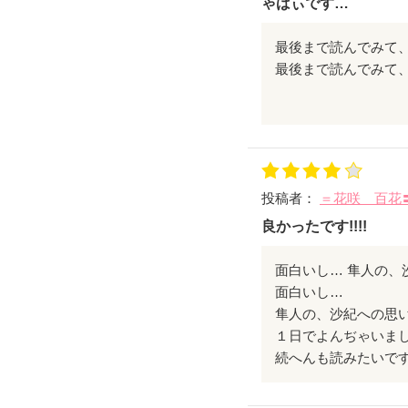
ゃばぃです…
これからも頑張ってくださ
最後まで読んでみて
最初のぅちゎ自分の
すっごくドキドキし
一人で読みながらニ
てぃましたけど、
病気だとわかってか
投稿者：
＝花咲 百花
どんどん切なくなっ
最後の骨髄移植する
良かったです!!!!
決心する所らへんゎ
切なくて泣けました
面白いし… 隼人の、沙
今さっき読み終わっ
面白いし…
ですけど今も涙が止
隼人の、沙紀への思いが
これからもたくさん
１日でよんぢゃいました
胸キュンできる話と
続へんも読みたいです!!
泣ける話とかいろん
書いてくださぁぃ(*^ω