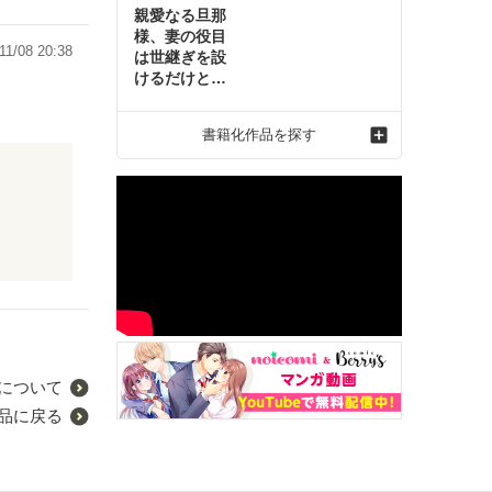
親愛なる旦那
様、妻の役目
11/08 20:38
は世継ぎを設
けるだけと聞
いておりまし
たが～虐げら
書籍化作品を探す
れ才女の幸せ
な結婚～2
について
品に戻る