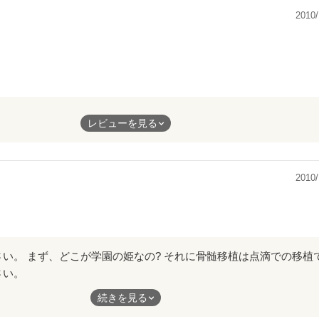
2010/
をした!?"を
レビューを見る
´｀)
ていって
ます★+.
2010/
でした//
にきゅんきゅんです←
す(^O^)
さい。
なの?
続きを見る
滴での移植ですよね？