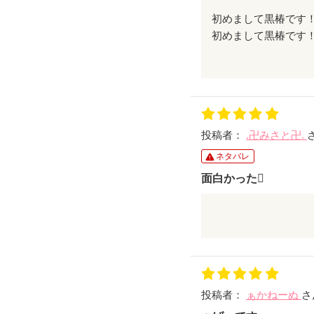
初めまして黒椿です
学園の姫と暴走族の
積極的な暴走族さん
新作楽しみにしてま
投稿者：
.卍みさと卍.
ネタバレ
面白かった
めっちゃよかったです!
治ってよかった
なんかすっごくいい
って思いました
いい彼氏ですよね
投稿者：
ぁかねーぬ
さ
めっちゃ憧れますね
続編もすっごく楽し