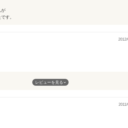
んが
たです。
2012/
ブストーリーではなく、病気を入れたストーリーに少し新鮮感を味
レビューを見る
、読みやすかったです。
のを一度に詰め込みすぎている感があって、少し残念でした。
2011/