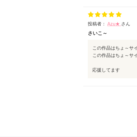
手術室ではなく、無
これから頑張って下
投稿者：
Azu★
さん
さいこ～
この作品はちょ～サイ
この作品はちょ～サ
応援してます