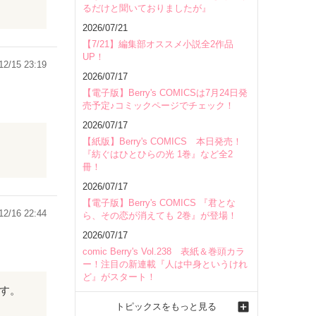
るだけと聞いておりましたが』
2026/07/21
【7/21】編集部オススメ小説全2作品
UP！
12/15 23:19
2026/07/17
【電子版】Berry's COMICSは7月24日発
売予定♪コミックページでチェック！
2026/07/17
【紙版】Berry's COMICS 本日発売！
『紡ぐはひとひらの光 1巻』など全2
冊！
2026/07/17
【電子版】Berry's COMICS 『君とな
12/16 22:44
ら、その恋が消えても 2巻』が登場！
2026/07/17
comic Berry's Vol.238 表紙＆巻頭カラ
ー！注目の新連載『人は中身というけれ
ど』がスタート！
です。
トピックスをもっと見る