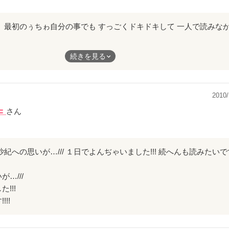
い♪～θ(^0^ )
、
事でも
続きを見る
て
ヤけ
2010/
ら
〓
さん
て
って
本当に
！
紀への思いが…/// １日でよんぢゃいました!!! 続へんも読みたいです!
たん
まんないです
…///
!!!
か
!!
な小説
^*)★