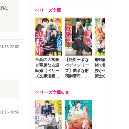
初めまして黒椿です！！ 学園の姫と暴走族の話を一回読んでみたかったんです！！ 積極的な暴走族さんと鈍感な姫が私は大好きです 新作楽しみにしてます
ベリーズ文庫
11/15 22:02
至高の大富豪
離婚前夜に内
冷
【絶対王者な
と華麗なる逆
緒で世継ぎを
や
バディシリー
転婚【ベリー
授かったら～
生
ズ】曲者な財
ズ文庫溺愛ア
策士な御曹司
を
閥御曹司、笑
ンソロジー】
はママとベビ
～
顔の圧で契約
ーを執愛で守
つ
妻を攻め立て
ベリーズ文庫with
り離さない～
様
激烈愛で貫く
し
11/15 04:56