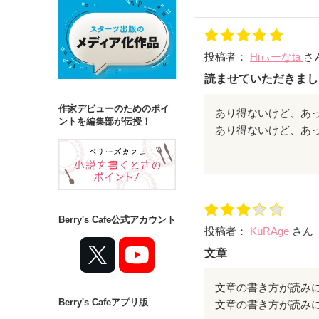
病気になった早希を
そして2人のまわり
この物語は自分の中
投稿者：
Hiぃーなta
さ
これからの作品制作
読ませていただきまし
by Sakura🌸
作家デビューのためのポイ
ントを編集部が伝授！
あり得ないけど、あ
れからも素敵な小説
Berry's Cafe公式アカウント
投稿者：
KuRAge
さん
文章
Berry's Cafeアプリ版
文章の書き方が読み