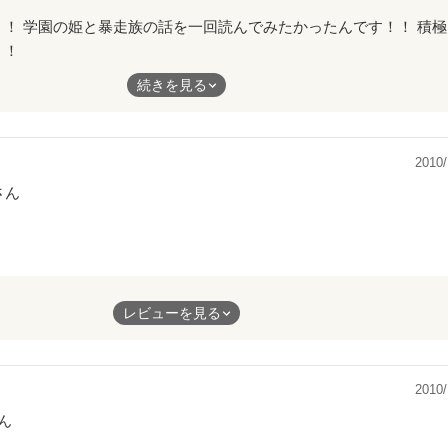
！！
話を一回読んでみたかったんです！！
続きを見る
と鈍感な姫が私は大好きです
す
2010/
さん
!
レビューを見る
恋だなぁ
2010/
ん
みにしてます