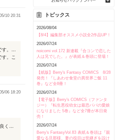
お知らせバックナンバー
トピックス
05/10 20:31
2026/08/04
【8/4】編集部オススメ小説全2作品UP！
2026/07/24
あり得ないけど、あって欲しいなって思うくらいドキドキしました。続きも見てみたいです。これからも素敵な小説書いて下さい！応援してます。
noicomi vol.172 新連載『合コンで恋した
人は兄でした。』が表紙＆巻頭に登場！
です。こ
2026/07/24
【紙版】Berry's Fantasy COMICS 8/28
発売！『しあわせ食堂の異世界ご飯 11
巻』など全8冊！
05/06 18:20
2026/07/24
【電子版】Berry's COMICS（ファンタ
ジー）『転生悪役幼女は最恐パパの愛娘
になりました 5巻』など全7冊が本日発
売！
2026/07/24
文章の書き方が読みにくかったです。 それと話の展開が早すぎました 内容的にわすごく良くて いい作品でした( ˊᵕˋ )
Berry's FantasyVol.83 表紙＆巻頭は『親
愛なる旦那様、妻の役目は世継ぎを設け