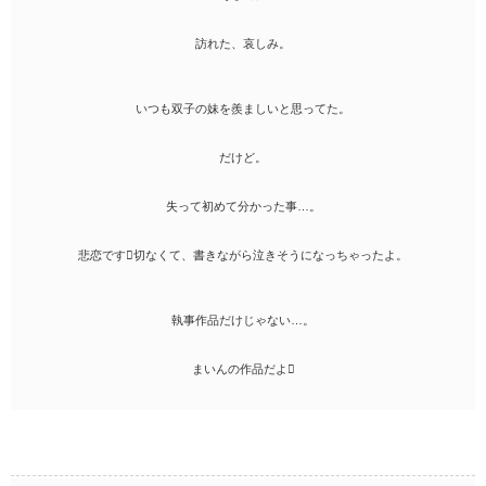
訪れた、哀しみ。
いつも双子の妹を羨ましいと思ってた。
だけど。
失って初めて分かった事…。
悲恋です切なくて、書きながら泣きそうになっちゃったよ。
執事作品だけじゃない…。
まいんの作品だよ