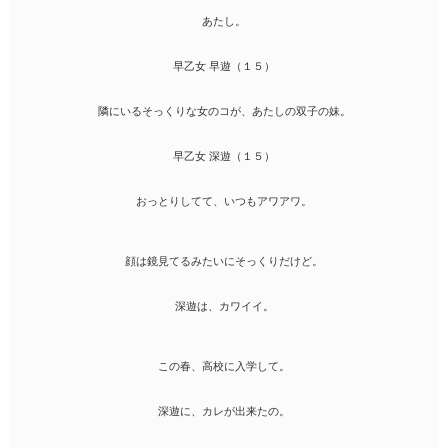
あたし。
早乙女 早遊（１５）
隣にいるそっくりな女のコが、あたしの双子の妹。
早乙女 深遊（１５）
おっとりしてて、いつもアワアワ。
顔は鏡見てるみたいにそっくりだけど。
深遊は、カワイイ。
この春、高校に入学して。
深遊に、カレが出来たの。