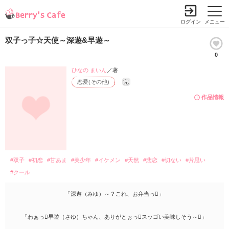
ログイン
メニュー
双子っ子☆天使～深遊&早遊～
0
ひなの まいん
／著
恋愛(その他)
完
作品情報
#双子
#初恋
#甘あま
#美少年
#イケメン
#天然
#悲恋
#切ない
#片思い
#クール
「深遊（みゆ）～？これ、お弁当っ」
「わぁっ早遊（さゆ）ちゃん、ありがとぉっスッゴい美味しそう～」