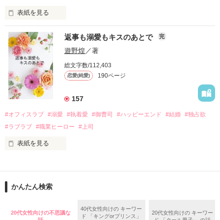
表紙を見る
さらに、美桜が初めてだと知った哲平は

『責任をとる、結婚しよう』と真っ直ぐに告げてきた。

　おかしな噂を流されて前の職場でうまくいかなかった梅田美
戸惑う美桜とは裏腹に、好きという気持ちを隠すことなく

返事も溺愛もキスのあとで
完
桜は、海外で傷心旅行をしていたところ、日本人美青年と出会
甘やかしてくる。

い、酒の勢いもあり一夜限りの関係となる。

遊野煌
／著
　帰国後、美桜は新しい職場でワンナイトした美青年と再会。
そんなある日、哲平は美桜がストーカー被害に

総文字数/112,403
なんと彼の正体は、とある財閥御曹司にも関わらず、一族を離
遭っていることを知る。

190ページ
恋愛(純愛)
れて起業した新進気鋭の実業家、社内でも冷徹だと評判な社長
美桜を守るため、哲平は同居を提案してきて――。

――御影恭司その人だったのだ――！

　なぜか恭司から飼い猫の世話係を命じられた美桜は、猫の世
157
話を口実にしばしば呼び出された上、二人はいわゆる身体だけ
夏木美桜(なつきみお)

#オフィスラブ
#溺愛
#執着愛
#御曹司
#ハッピーエンド
#結婚
#独占欲
✕

#ラブラブ
#職業ヒーロー
#上司
鳴海哲平 (なるみてっぺい)

表紙を見る
作品を読む
止まっていたはずの二人の時間が、再び動き出す。

舞川雛子（26）は大手お菓子メーカー、三日月製菓コーポレー
再会から始まる、溺愛ラブ。

ションの企画戦略室で働いている。

また雛子には2年前から付き合いはじめ、半年前から同棲を始
2026.6.5～2026.7.25

かんたん検索
めた、同期で恋人の石垣守（26）がいるのだが、後輩の姫原由
羅（24）との浮気が発覚した上、いつのまにか元カノにされて
いた。

40代女性向けの キーワー
20代女性向けの不思議な
20代女性向けの キーワー
ド 「キングorプリンス」
守と由羅から『便利屋雛子』と馬鹿にされ、一人こっそり泣い
話
ド 「クール男子」 の話