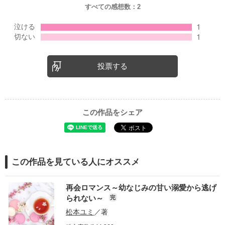
すべての感想数：
2
投票する
この作品をシェア
この作品を見ている人にオススメ
再会ロマンス～幼なじみの甘い溺愛から逃げ
られない～
完
松本ユミ
／著