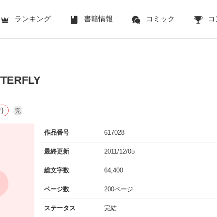
ランキング
書籍情報
コミック
コ
TERFLY
)
完
作品番号
617028
最終更新
2011/12/05
総文字数
64,400
ページ数
200ページ
ステータス
完結