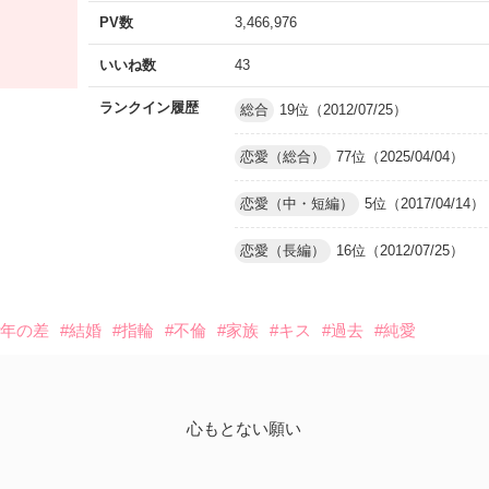
PV数
3,466,976
いいね数
43
ランクイン履歴
総合
19位（2012/07/25）
恋愛（総合）
77位（2025/04/04）
恋愛（中・短編）
5位（2017/04/14）
恋愛（長編）
16位（2012/07/25）
#年の差
#結婚
#指輪
#不倫
#家族
#キス
#過去
#純愛
心もとない願い