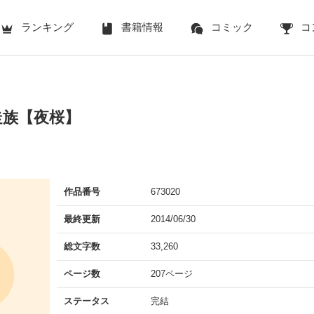
ランキング
書籍情報
コミック
コ
走族【夜桜】
作品番号
673020
最終更新
2014/06/30
総文字数
33,260
ページ数
207ページ
ステータス
完結