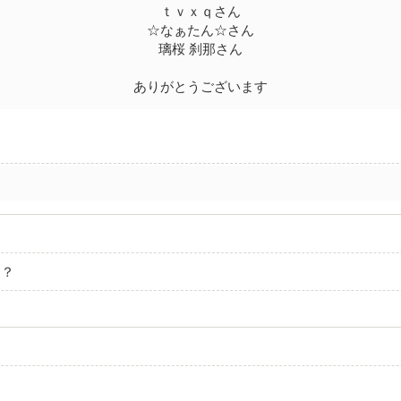
ｔｖｘｑさん
☆なぁたん☆さん
璃桜 刹那さん
ありがとうございます
た？