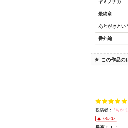
ヤミノナカ
最終章
あとがきとい
番外編
この作品の
投稿者：
*ちか
ネタバレ
最高！！！