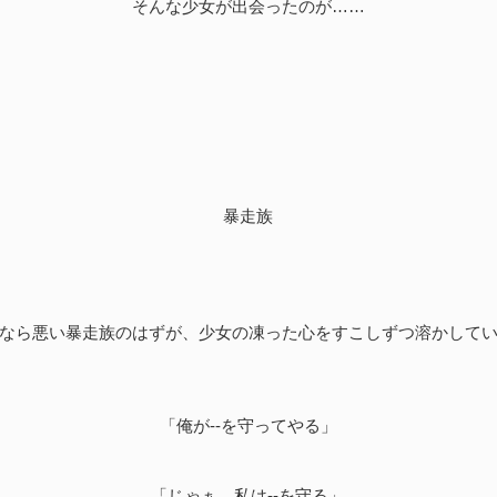
そんな少女が出会ったのが……
暴走族
なら悪い暴走族のはずが、少女の凍った心をすこしずつ溶かして
「俺が--を守ってやる」
「じゃぁ、私は--を守る」