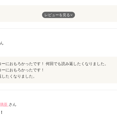
た！！！
レビューを見る
すごいです。
ャラにはなれますがそんなにはっきりとは出来なくて青に憧れちゃ
たら嫌ですよね。でも青も蒼も他の人格も青の身体が作り出した者
ん
格と今後どう向き合っていくのかが重要だと思いました。
タンなのであんまり詳しくは書けませんが、これだけは言わせて頂
す！！良かったです！！感動しました！！
コーにおもろかったです！ 何回でも読み返したくなりました。
張ってください！！
コーにおもろかったです！
ています！！！！
返したくなりました。
瑠璃亜
さん
！