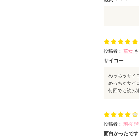
良い設定でし
青の多重人格
俺も色んなキ
っ！！！
でも青からし
投稿者：
華女
さ
ので、その人
俺はアンポン
サイコー
面白かったで
めっちゃサイ
今後の活動頑
めっちゃサイ
心から応援し
何回でも読み
投稿者：
璃桜 
面白かったです