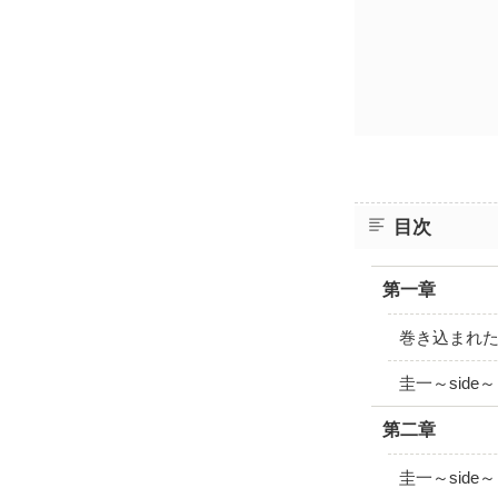
目次
第一章
巻き込まれ
圭一～side～
第二章
圭一～side～