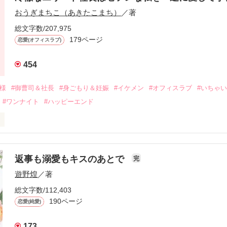
に淡い恋心を抱いていた美桜。

おうぎまちこ（あきたこまち）
／著
来事をきっかけに二人の関係は壊れてしまう。

ないまま、美桜は両親の離婚によって

総文字数/207,975
なり、哲平とも離れ離れになった。

179ページ
恋愛(オフィスラブ)
年後。

454
二度と会いたくないと思っていた哲平に

会を果たす。

俺様
#御曹司＆社長
#身ごもり＆妊娠
#イケメン
#オフィスラブ
#いちゃ
なことから

#ワンナイト
#ハッピーエンド
夜を共にしてしまった。

初めてだと知った哲平は

結婚しよう』と真っ直ぐに告げてきた。

流されて前の職場でうまくいかなかった梅田美桜は、海外で傷心旅行を
裏腹に、好きという気持ちを隠すことなく

年と出会い、酒の勢いもあり一夜限りの関係となる。



は新しい職場でワンナイトした美青年と再会。なんと彼の正体は、とあ
返事も溺愛もキスのあとで
完
族を離れて起業した新進気鋭の実業家、社内でも冷徹だと評判な社長―
哲平は美桜がストーカー被害に

遊野煌
／著
―！

を知る。

ら飼い猫の世話係を命じられた美桜は、猫の世話を口実にしばしば呼び
、哲平は同居を提案してきて――。

総文字数/112,403
190ページ
恋愛(純愛)
みお)

173