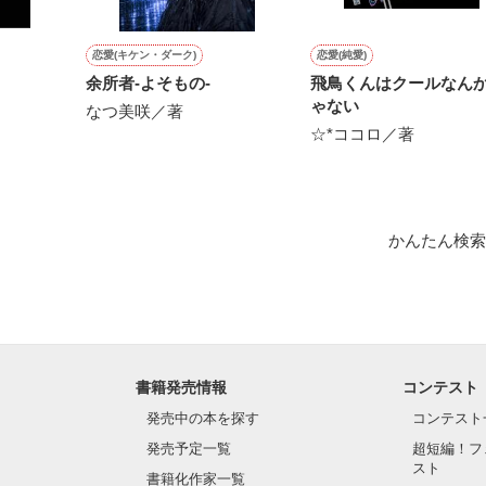
作品を読む
恋愛(キケン・ダーク)
恋愛(純愛)
余所者-よそもの-
飛鳥くんはクールなん
ゃない
なつ美咲／著
☆*ココロ／著
かんたん検索
書籍発売情報
コンテスト
発売中の本を探す
コンテスト
発売予定一覧
超短編！フ
スト
書籍化作家一覧