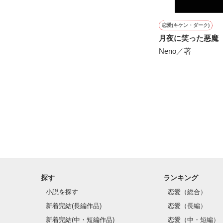
恋愛(キケン・ダーク)
月夜に笑った悪魔
Neno／著
探す
ランキング
小説を探す
恋愛（総合）
新着完結(長編作品)
恋愛（長編）
新着完結(中・短編作品)
恋愛（中・短編）