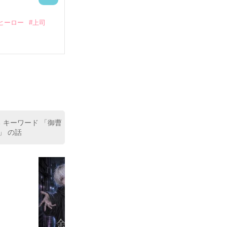
ヒーロー
#上司
いている。

（26）がいる
た。

室の上司である
、同居まで提案
 キーワード 「御曹
」 の話