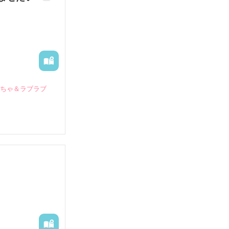
いちゃ＆ラブラブ
していたとこ
る財閥御曹司に
―御影恭司その
出された上、二