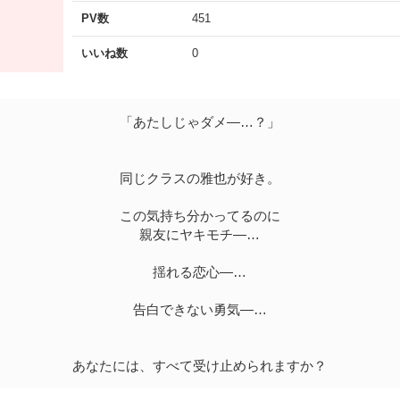
PV数
451
いいね数
0
「あたしじゃダメ―…？」
同じクラスの雅也が好き。
この気持ち分かってるのに
親友にヤキモチ―…
揺れる恋心―…
告白できない勇気―…
あなたには、すべて受け止められますか？