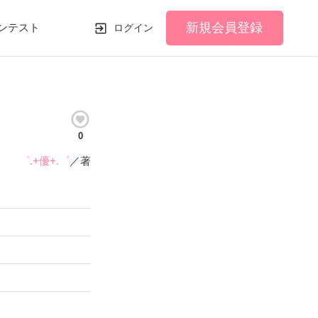
新規会員登録
ンテスト
ログイン
0
゜.+優+.゜
／著