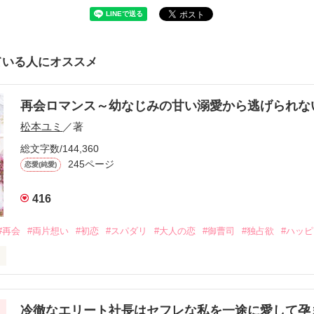
ている人にオススメ
再会ロマンス～幼なじみの甘い溺愛から逃げられ
松本ユミ
／著
総文字数/144,360
245ページ
恋愛(純愛)
416
#再会
#両片想い
#初恋
#スパダリ
#大人の恋
#御曹司
#独占欲
#ハッ
冷徹なエリート社長はセフレな私を一途に愛して孕