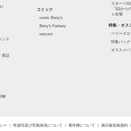
スターツ出
合）
「1話から
コミック
ェ会場
comic Berry's
特集・オス
Berry's Fantasy
ベリーズカ
noicomi
ペンス
特集バック
オススメバ
・実話
川柳
シー
性描写及び官能表現について
著作権について
掲示板投稿規約