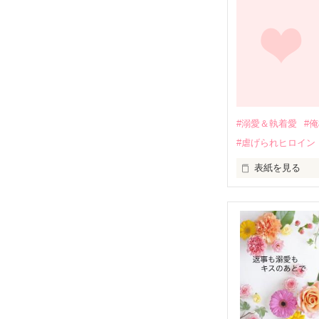
幼なじみの哲平
しかし、ある出
関係修復もでき
引っ越すことに
それから約十二
過去の傷から、
運命のような再
#溺愛＆執着愛
#
そして、ひょん
#虐げられヒロイン
酔った勢いで一
表紙を見る
さらに、美桜が
『責任をとる、
　おかしな噂を
戸惑う美桜とは
ろ、日本人美青
甘やかしてくる。
　帰国後、美桜
も関わらず、一
そんなある日、
人だったのだ―
遭っていること
　なぜか恭司か
美桜を守るため
夏木美桜(なつき
✕
