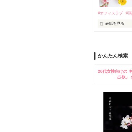
鳴海哲平 (なる
#オフィスラブ
#
止まっていたは
表紙を見る
再会から始まる
舞川雛子（26
2026.6.5～2026.
また雛子には2
のだが、後輩の
守と由羅から『
かんたん検索
雪瀬鷹哉（29
＊以前、公開し
してきて──？

20代女性向けの 
鷹哉『宜しくな、
占欲」 
雛子『俺の……
シゴデキで冷徹な
※表紙も作中使
※執筆期間2026
※他サイトさん