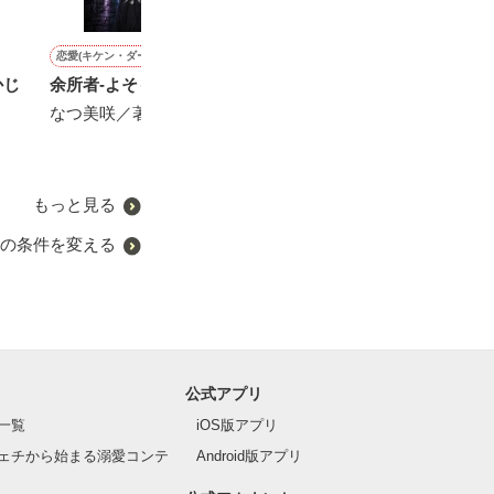
恋愛(キケン・ダーク)
恋愛(純愛)
恋愛(キケン・ダーク)
恋愛(キケン・ダーク)
かじ
余所者-よそもの-【 2 】
イケメン御曹司が初めての
無敵の総長は地味子ちゃん
身代わり少女は
恋をして、天然でかわいい
に甘すぎる
王の愛に溺れる
なつ美咲／著
女の子に振り回されちゃう
-KAHO-／著
雪乃もなか／著
話。
月瀬まは／著
もっと見る
の条件を変える
公式アプリ
一覧
iOS版アプリ
ェチから始まる溺愛コンテ
Android版アプリ