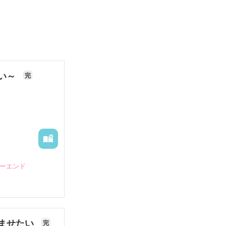
ない～
完
ピーエンド
ませたい
完