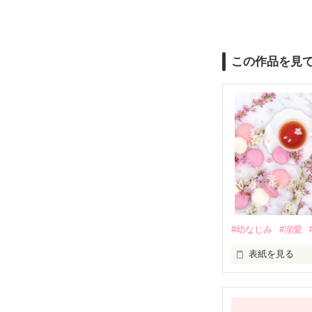
この作品を見
#幼なじみ
#溺愛
表紙を見る