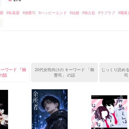
作品を読む
みてっぺい)

溺愛
#執着愛
#御曹司
#ハッピーエンド
#結婚
#独占欲
#ラブラブ
#職業
ずの二人の時間が、再び動き出す。

、溺愛ラブ。

）は大手お菓子メーカー、三日月製菓コーポレーションの企画戦略室で働
7.25

年前から付き合いはじめ、半年前から同棲を始めた、同期で恋人の石垣守
姫原由羅（24）との浮気が発覚した上、いつのまにか元カノにされてい
便利屋雛子』と馬鹿にされ、一人こっそり泣いていた雛子に、企画戦略
）が『──俺と結婚してくれないか』といきなりプロポーズをしてきた上
ていた話の改稿版です＊

キーワード 「独
20代女性向けの キーワード 「御
じっくり読める
俺の雛子』🦅

の話
曹司」 の話
司
ひぃ、雛子？！！！』🐥

上司が見せる素顔は、なぜか想像以上に甘くて……🐥💓🦅

作品を読む
用の画像も全てフリー素材です。

.6.3〜7.20完結です。　

にて恋愛トレンド1位でした〜良かったら読んで頂けると嬉しいです。