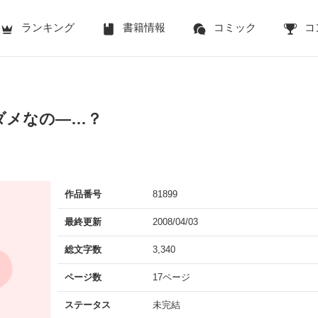
ランキング
書籍情報
コミック
コ
ダメなの―…？
作品番号
81899
最終更新
2008/04/03
総文字数
3,340
ページ数
17ページ
ステータス
未完結