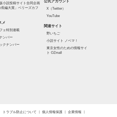
公式アカウント
版小説投稿サイト合同企画
の長編大賞」ベリーズカフ
X（Twitter）
YouTube
スメ
関連サイト
フェ特別連載
野いちご
ナンバー
小説サイト ノベマ！
ックナンバー
東京女性のための情報サイ
ト OZmall
トラブル防止について
個人情報保護
企業情報