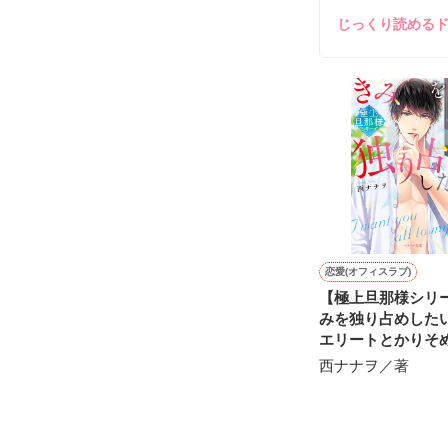
鷹哉『宜しくな、
じっくり読める
雛子『俺の……
シゴデキで冷徹な
※表紙も作中使
※執筆期間2026
※他サイトさん
恋愛(オフィスラブ)
【極上旦那様シリ
みを独り占めした
エリートとかりそ
活～
西ナナヲ／著