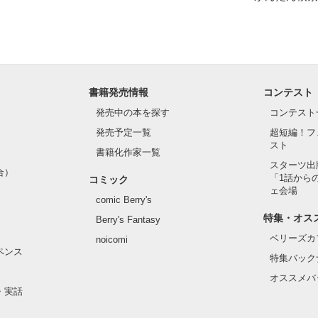
書籍発売情報
コンテスト
発売中の本を探す
コンテスト
発売予定一覧
超短編！フ
スト
書籍化作家一覧
スターツ出
合）
「1話から
コミック
ェ会場
comic Berry's
特集・オス
Berry's Fantasy
ベリーズカ
noicomi
ペンス
特集バック
オススメバ
・実話