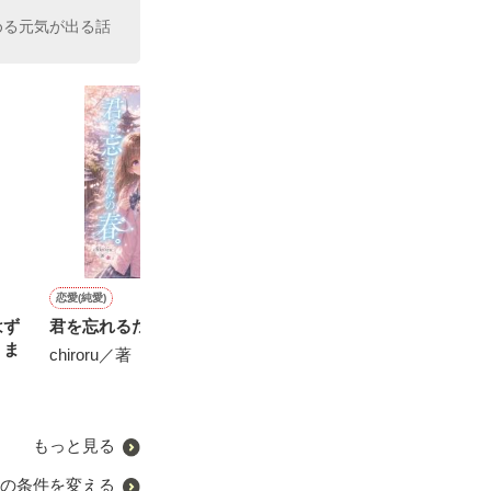
める元気が出る話
恋愛(純愛)
恋愛(純愛)
恋愛(純愛)
恋愛(オフィスラブ)
はず
君を忘れるための春。
ＸＯＸＯ＋I love you〜天敵
極愛〜狙われたら最後〜
黒澤主任の甘い
りま
上司が彼氏になったら甘々
chiroru／著
大森サジャ／著
花月七瀬／著
男でした
にしのそら／著
もっと見る
の条件を変える