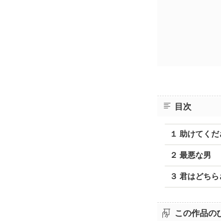
目次
１ 助けてく
２ 最悪な男
３ 君はどち
この作品の