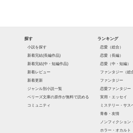
探す
ランキング
小説を探す
恋愛（総合）
新着完結(長編作品)
恋愛（長編）
新着完結(中・短編作品)
恋愛（中・短編）
新着レビュー
ファンタジー（総
新着更新
ファンタジー
ジャンル別小説一覧
恋愛ファンタジー
ベリーズ文庫の原作が無料で読める
実用・エッセイ
コミュニティ
ミステリー・サス
青春・友情
ノンフィクション
ホラー・オカルト