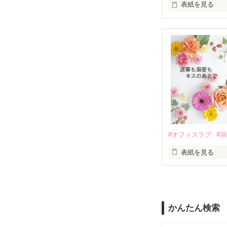
表紙を見る
さらに、美桜が
『責任をとる、
　おかしな噂を
戸惑う美桜とは
ろ、日本人美青
甘やかしてくる。
　帰国後、美桜
も関わらず、一
そんなある日、
人だったのだ―
遭っていること
　なぜか恭司か
美桜を守るため
夏木美桜(なつき
✕

鳴海哲平 (なる
#オフィスラブ
#
止まっていたは
表紙を見る
再会から始まる
舞川雛子（26
2026.6.5～2026.
また雛子には2
のだが、後輩の
守と由羅から『
かんたん検索
雪瀬鷹哉（29
＊以前、公開し
してきて──？
