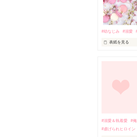
#幼なじみ
#溺愛
表紙を見る
幼なじみの哲平
しかし、ある出
関係修復もでき
引っ越すことに
それから約十二
過去の傷から、
運命のような再
#溺愛＆執着愛
#
そして、ひょん
#虐げられヒロイン
酔った勢いで一