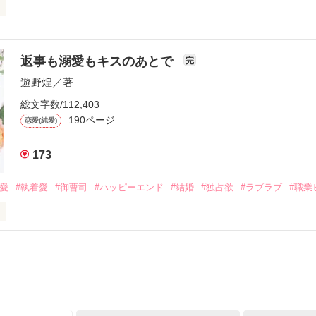
初めてだと知った哲平は

結婚しよう』と真っ直ぐに告げてきた。

流されて前の職場でうまくいかなかった梅田美桜は、海外で傷心旅行を
裏腹に、好きという気持ちを隠すことなく

年と出会い、酒の勢いもあり一夜限りの関係となる。



は新しい職場でワンナイトした美青年と再会。なんと彼の正体は、とあ
返事も溺愛もキスのあとで
完
族を離れて起業した新進気鋭の実業家、社内でも冷徹だと評判な社長―
哲平は美桜がストーカー被害に

遊野煌
／著
―！

を知る。

ら飼い猫の世話係を命じられた美桜は、猫の世話を口実にしばしば呼び
、哲平は同居を提案してきて――。

総文字数/112,403
190ページ
恋愛(純愛)
みお)

173
作品を読む
みてっぺい)

溺愛
#執着愛
#御曹司
#ハッピーエンド
#結婚
#独占欲
#ラブラブ
#職業
ずの二人の時間が、再び動き出す。

、溺愛ラブ。

）は大手お菓子メーカー、三日月製菓コーポレーションの企画戦略室で働
7.25

年前から付き合いはじめ、半年前から同棲を始めた、同期で恋人の石垣守
姫原由羅（24）との浮気が発覚した上、いつのまにか元カノにされてい
便利屋雛子』と馬鹿にされ、一人こっそり泣いていた雛子に、企画戦略
）が『──俺と結婚してくれないか』といきなりプロポーズをしてきた上
ていた話の改稿版です＊
