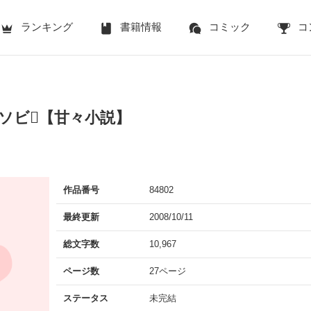
ランキング
書籍情報
コミック
コ
ソビ【甘々小説】
作品番号
84802
最終更新
2008/10/11
総文字数
10,967
ページ数
27ページ
ステータス
未完結