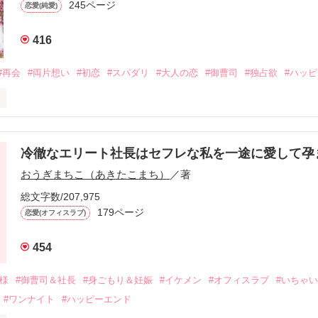
245ページ
恋愛(純愛)
416
#再会
#両片想い
#初恋
#スパダリ
#大人の恋
#御曹司
#独占欲
#ハッ
冷徹なエリート社長はセフレな私を一途に愛して孕
に淡い恋心を抱いていた美桜。

おうぎまちこ（あきたこまち）
／著
来事をきっかけに二人の関係は壊れてしまう。

ないまま、美桜は両親の離婚によって

総文字数/207,975
なり、哲平とも離れ離れになった。

179ページ
恋愛(オフィスラブ)
年後。

454
二度と会いたくないと思っていた哲平に

会を果たす。

俺様
#御曹司＆社長
#身ごもり＆妊娠
#イケメン
#オフィスラブ
#いちゃ
なことから

#ワンナイト
#ハッピーエンド
夜を共にしてしまった。
