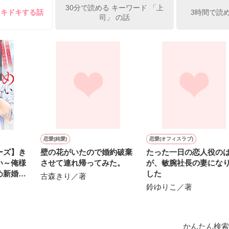
30分で読める キーワード 「上
俺の雛子』🦅

ドキドキする話
3時間で読
司」 の話
ひぃ、雛子？！！！』🐥

上司が見せる素顔は、なぜか想像以上に甘くて……🐥💓🦅

作品を読む
用の画像も全てフリー素材です。

.6.3〜7.20完結です。　

にて恋愛トレンド1位でした〜良かったら読んで頂けると嬉しいです。
作品を読む
恋愛(純愛)
恋愛(オフィスラブ)
ーズ】き
壁の花がいたので婚約破棄
たった一日の恋人役の
い～俺様
させて連れ帰ってみた。
が、敏腕社長の妻にな
め新婚生
した
古森きり／著
鈴ゆりこ／著
かんたん検索