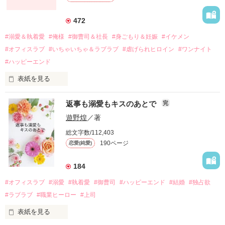
それから約十二年後。

472
過去の傷から、二度と会いたくないと思っていた哲平に

#溺愛＆執着愛
#俺様
#御曹司＆社長
#身ごもり＆妊娠
#イケメン
運命のような再会を果たす。

#オフィスラブ
#いちゃいちゃ＆ラブラブ
#虐げられヒロイン
#ワンナイト
そして、ひょんなことから

#ハッピーエンド
酔った勢いで一夜を共にしてしまった。

表紙を見る
さらに、美桜が初めてだと知った哲平は

『責任をとる、結婚しよう』と真っ直ぐに告げてきた。

　おかしな噂を流されて前の職場でうまくいかなかった梅田美
戸惑う美桜とは裏腹に、好きという気持ちを隠すことなく

返事も溺愛もキスのあとで
完
桜は、海外で傷心旅行をしていたところ、日本人美青年と出会
甘やかしてくる。

い、酒の勢いもあり一夜限りの関係となる。

遊野煌
／著
　帰国後、美桜は新しい職場でワンナイトした美青年と再会。
そんなある日、哲平は美桜がストーカー被害に

総文字数/112,403
なんと彼の正体は、とある財閥御曹司にも関わらず、一族を離
遭っていることを知る。

190ページ
恋愛(純愛)
れて起業した新進気鋭の実業家、社内でも冷徹だと評判な社長
美桜を守るため、哲平は同居を提案してきて――。

――御影恭司その人だったのだ――！

　なぜか恭司から飼い猫の世話係を命じられた美桜は、猫の世
184
話を口実にしばしば呼び出された上、二人はいわゆる身体だけ
夏木美桜(なつきみお)

#オフィスラブ
#溺愛
#執着愛
#御曹司
#ハッピーエンド
#結婚
#独占欲
✕

#ラブラブ
#職業ヒーロー
#上司
鳴海哲平 (なるみてっぺい)

表紙を見る
作品を読む