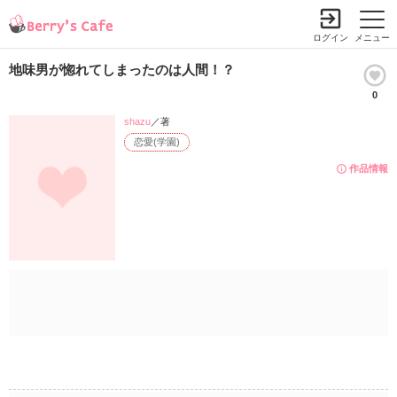
ログイン
メニュー
地味男が惚れてしまったのは人間！？
0
shazu
／著
恋愛(学園)
作品情報