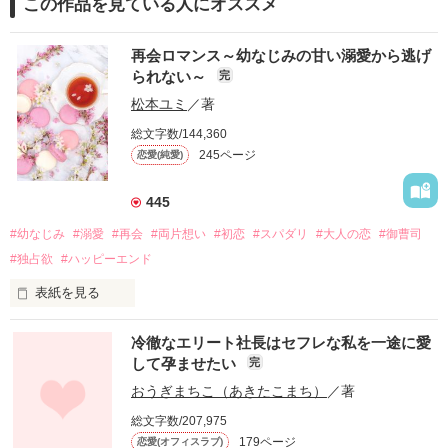
この作品を見ている人にオススメ
再会ロマンス～幼なじみの甘い溺愛から逃げ
られない～
完
松本ユミ
／著
総文字数/144,360
245ページ
恋愛(純愛)
445
#幼なじみ
#溺愛
#再会
#両片想い
#初恋
#スパダリ
#大人の恋
#御曹司
#独占欲
#ハッピーエンド
表紙を見る
冷徹なエリート社長はセフレな私を一途に愛
して孕ませたい
完
幼なじみの哲平に淡い恋心を抱いていた美桜。

おうぎまちこ（あきたこまち）
／著
しかし、ある出来事をきっかけに二人の関係は壊れてしまう。

総文字数/207,975
関係修復もできないまま、美桜は両親の離婚によって

179ページ
恋愛(オフィスラブ)
引っ越すことになり、哲平とも離れ離れになった。
