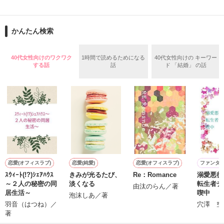
止まっていたはずの二人の時間が、再び動き出す。

舞川雛子（26）は大手お菓子メーカー、三日月製菓コーポレー
再会から始まる、溺愛ラブ。

ションの企画戦略室で働いている。

また雛子には2年前から付き合いはじめ、半年前から同棲を始
2026.6.5～2026.7.25

かんたん検索
めた、同期で恋人の石垣守（26）がいるのだが、後輩の姫原由
羅（24）との浮気が発覚した上、いつのまにか元カノにされて
いた。

40代女性向けのワクワク
1時間で読めるためになる
40代女性向けの キーワー
守と由羅から『便利屋雛子』と馬鹿にされ、一人こっそり泣い
する話
話
ド 「結婚」 の話
＊以前、公開していた話の改稿版です＊

ていた雛子に、企画戦略室の上司である雪瀬鷹哉（29）が
『──俺と結婚してくれないか』といきなりプロポーズをしてき
た上、同居まで提案してきて──？

鷹哉『宜しくな、俺の雛子』🦅

雛子『俺の……ひぃ、雛子？！！！』🐥

作品を読む
シゴデキで冷徹な上司が見せる素顔は、なぜか想像以上に甘く
て……🐥💓🦅

恋愛(オフィスラブ)
恋愛(純愛)
恋愛(オフィスラブ)
ファンタ
ｽｳｨｰﾄ(!?)ｼｪｱﾊｳｽ
きみが光るたび、
Re：Romance
溺愛悪役
※表紙も作中使用の画像も全てフリー素材です。

～２人の秘密の同
淡くなる
転生者チ
※執筆期間2026.6.3〜7.20完結です。　

由汰のらん／著
居生活～
喫中
泡沫しあ／著
※他サイトさんにて恋愛トレンド1位でした〜良かったら読ん
羽音（はつね）／
穴澤 空
で頂けると嬉しいです。
著