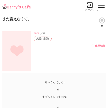
ログイン
メニュー
まだ言えなくて。
0
sami-
／著
恋愛(純愛)
作品情報
りっくん（りく）
&
すずちゃん（すずね）
&