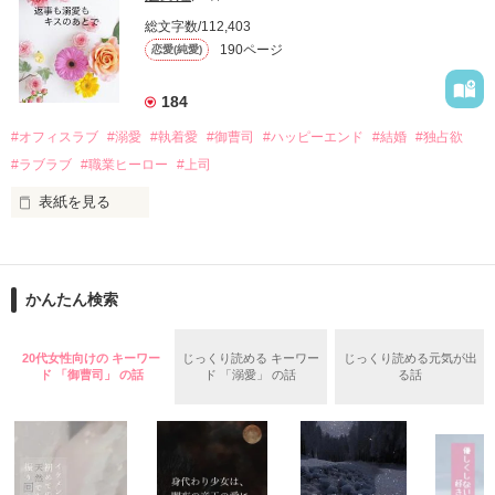
　帰国後、美桜は新しい職場でワンナイトした美青年と再会。
そんなある日、哲平は美桜がストーカー被害に

総文字数/112,403
なんと彼の正体は、とある財閥御曹司にも関わらず、一族を離
遭っていることを知る。

190ページ
恋愛(純愛)
れて起業した新進気鋭の実業家、社内でも冷徹だと評判な社長
美桜を守るため、哲平は同居を提案してきて――。

――御影恭司その人だったのだ――！

　なぜか恭司から飼い猫の世話係を命じられた美桜は、猫の世
184
話を口実にしばしば呼び出された上、二人はいわゆる身体だけ
夏木美桜(なつきみお)

#オフィスラブ
#溺愛
#執着愛
#御曹司
#ハッピーエンド
#結婚
#独占欲
✕

#ラブラブ
#職業ヒーロー
#上司
鳴海哲平 (なるみてっぺい)

表紙を見る
作品を読む
止まっていたはずの二人の時間が、再び動き出す。

舞川雛子（26）は大手お菓子メーカー、三日月製菓コーポレー
再会から始まる、溺愛ラブ。

ションの企画戦略室で働いている。

また雛子には2年前から付き合いはじめ、半年前から同棲を始
2026.6.5～2026.7.25

かんたん検索
めた、同期で恋人の石垣守（26）がいるのだが、後輩の姫原由
羅（24）との浮気が発覚した上、いつのまにか元カノにされて
いた。

20代女性向けの キーワー
じっくり読める キーワー
じっくり読める元気が出
守と由羅から『便利屋雛子』と馬鹿にされ、一人こっそり泣い
ド 「御曹司」 の話
ド 「溺愛」 の話
る話
＊以前、公開していた話の改稿版です＊

ていた雛子に、企画戦略室の上司である雪瀬鷹哉（29）が
『──俺と結婚してくれないか』といきなりプロポーズをしてき
た上、同居まで提案してきて──？

鷹哉『宜しくな、俺の雛子』🦅
