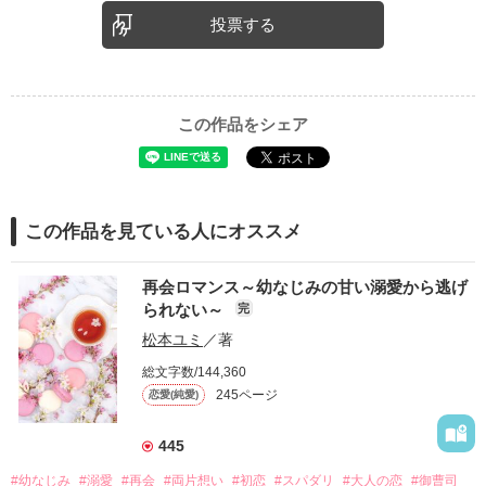
投票する
この作品をシェア
この作品を見ている人にオススメ
再会ロマンス～幼なじみの甘い溺愛から逃げ
られない～
完
松本ユミ
／著
総文字数/144,360
245ページ
恋愛(純愛)
445
#幼なじみ
#溺愛
#再会
#両片想い
#初恋
#スパダリ
#大人の恋
#御曹司