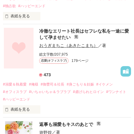
#独占欲
#ハッピーエンド
表紙を見る
冷徹なエリート社長はセフレな私を一途に愛
して孕ませたい
完
幼なじみの哲平に淡い恋心を抱いていた美桜。

おうぎまちこ（あきたこまち）
／著
しかし、ある出来事をきっかけに二人の関係は壊れてしまう。

総文字数/207,975
関係修復もできないまま、美桜は両親の離婚によって

179ページ
恋愛(オフィスラブ)
引っ越すことになり、哲平とも離れ離れになった。

それから約十二年後。

473
過去の傷から、二度と会いたくないと思っていた哲平に

#溺愛＆執着愛
#俺様
#御曹司＆社長
#身ごもり＆妊娠
#イケメン
運命のような再会を果たす。

#オフィスラブ
#いちゃいちゃ＆ラブラブ
#虐げられヒロイン
#ワンナイト
そして、ひょんなことから

#ハッピーエンド
酔った勢いで一夜を共にしてしまった。

表紙を見る
さらに、美桜が初めてだと知った哲平は

『責任をとる、結婚しよう』と真っ直ぐに告げてきた。

　おかしな噂を流されて前の職場でうまくいかなかった梅田美
戸惑う美桜とは裏腹に、好きという気持ちを隠すことなく

返事も溺愛もキスのあとで
完
桜は、海外で傷心旅行をしていたところ、日本人美青年と出会
甘やかしてくる。

い、酒の勢いもあり一夜限りの関係となる。

遊野煌
／著