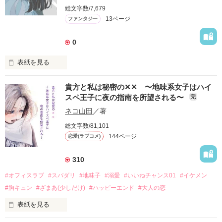
その身代わりに仕立て上げられたのは顔が似ている王族の末席
やってくる。しかし「貴方に迷惑はかけられない」と、それを
たら、その子と気持ちいいことはしたくなるじゃん？だって男
総文字数/7,679
のアンジェラ。

断る。

の子だもん♡」

性別が違うからバレると抗議するが「『虚弱の為夜伽はできな
13ページ
ファンタジー
ダニーは侯爵の元を訪れ「遊びならセイラにちょっかい出すの
い』と言って逃げろ」と言いくるめられ、結局大国に嫁ぐこと
はやめてほしい」と言い、セイラの本当の境遇を話す。

「今こそ乙女ゲームで鍛え上げられた能力を発揮して、世の為
に。

必死に嘘をつき、背伸びしてまで自分に近づこうとした彼女が
人の為、このクズをメロメロにした挙げ句にこっ酷く振ってや
0
一方リンデンヴェルク国側にも思惑があった。

いじらしくなり、興味本位から本気の恋情になっていた事に気
るわ！！！」

先王の崩御による第一王子の戴冠式が迫っていたある日、王子
づく侯爵。

表紙を見る
が落馬事故で亡くなってしまっていた。

彼女と真摯に向き合おうと決意するも、ダニーから「一途な彼
結果王位についたのは腹違いの妹である、おてんば姫ことルベ
女に、自分が相応しい相手だと思っているのか？」と問われて
ジャンルは違えどクズ同士。

ある日の市場にて、店先に置いていた売上が奪われる被害が発
ライト。

貴方と私は秘密の✕✕ 〜地味系女子はハイ
しまう。

騙し騙されしている二人が、真の恋愛に目覚める日は果たして
生する。

しかしその実態は王位争いを嫌う側妃が性別を偽って育ててき
過去の行いを悔やむ侯爵は清らかな彼女に手を出す権利がない
スペ王子に夜の指南を所望される〜
完
花屋のルーシーは突き飛ばされて怪我をした店主の老女の代わ
た王子だった。

と思い込み「嘘はバレた」と、わざと冷たくセイラをあしらい
りに犯人を追いかけ捕獲するが、なんと相手は人違い。

ネコ山田
／著
「王配を得て、子をなすのが使命である」

ダニーの元に行くよう突き放す。

しかもその男は実はお忍びで市場にやってきていた王子様だっ
周囲の圧力に、虚弱体質の王子との婚姻なら「子供ができなく
後日酒場でやけ酒を煽る侯爵の元に、ダニーが再度訪れる。

総文字数/81,101
たようで……？

作品を読む
ても仕方なかった」と言い訳できると苦肉の策。それが亜国に
「駆け落ちしようと散々口説いたが結局振られてしまった。結
144ページ
恋愛(ラブコメ)
婚姻を申し込んだ理由だった。

局愛より金を取った女なのだ」

婚姻の儀でルベライトは、緊張に震えるアンジェラにときめき
彼女はそんな女ではない。カッとなって殴りかかる侯爵にダニ
「今日のところは勘弁してやる。けれど、次に会った時は……
310
を覚える。「俺は男もイケる口だったのか」混乱しながら優し
ーは捨て台詞を吐く。

覚悟しておくんだな」

く振る舞うルベライト。一方アンジェラもそんなルベライトに
「今頃教会で式を上げてるのでは？奪いとるなら今ですよ」

#オフィスラブ
#スパダリ
#地味子
#溺愛
#いいねチャンス01
#イケメン
徐々に好意を抱き始めるが罪悪感も感じてくる。

教会へ急ぐ侯爵。そこには祈りを捧げるセイラの姿。

#胸キュン
#ざまあ(少しだけ)
#ハッピーエンド
#大人の恋
お忍びでのピクニック中、二人は何者かに襲われる。ルベライ
セイラは結婚はせずに修道院に入ると宣言し、協会へと一時的
去り際にそんなことを言われたら、この後断罪される予感しか
トを庇い怪我をしたアンジェラを手当てするうち、女だとバレ
に身をおいていたのだった。

ないんだけれど！！！

表紙を見る
てしまう。その夜断罪を覚悟するアンジェラにルベライトも男
「嘘つきでもなんでも、とにかく君が好きなんだ」と、侯爵は
であると打ち明け、お互いの気持ちも告白する。

告白をする。
