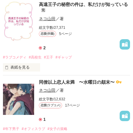
ハイスペ男子(でもどこか残念)✕地味系女子(超鈍感)

実はルベライトは兄の落馬事故の真相を探っていた。怪しいの
二人は抱き合い気持ちを確かめ合う。
高遠王子の秘密の件は、私だけが知っている
--

は宰相のロドリゴ。そんなロドリゴは今度はルベライトの命も
完
表紙の素適なイラストは「ノーコピーライトガール」様からお
---

狙っていた。

借りしています。

ネコ山田
／著
そんな二人の前に「さすらいの大薬草師」と名乗る、失踪して
自他共認める地味子の山本郁子（２６）。

作品を読む
いたサクルが現れる。

総文字数/27,371
ある日会社の給湯室で会社の華と称される女性社員達の、「ハ
サクルは森で、ロドリゴが近日開かれる舞踏会で毒薬を飲ませ
5ページ
恋愛(学園)
イスペックな彼氏なのに、夜だけが残念」という下世話な話を
ようとしている話を立ち聞きしていた。

立ち聞きしてしまう。

三人は考えた結果「敢えて毒を飲む」ことにする。実際はすり
作品を読む
替えたものを飲むが、命は助かったが副作用で性別が変わった
2
そこに偶然居合わせてしまった噂のハイスペ王子、神山透(２
と公表する奇策だった。

８)。

#ラブコメディ
#高校生
#王子
#ギャップ
それを公表すると「あの薬にそんな効果はなかった筈だ」と悔
しげなロドリゴ。それをルベライトは見逃さない。「後でたっ
表紙を見る
『お願いです。女性が夜に何をどうして欲しいのか、ぜひ僕
ぷり話を聞かせてもらうよ」と兵士に連行させる。

に、直接ご教授して頂けませんか？』

「敵がうててよかったですね」アンジェラが安堵すると、

カースト最下層ヲタ女子

「それに、今後は本当の姿で一緒にいられる」とルベライトは
同僚以上恋人未満 〜水曜日の顛末〜
✕

自分への悪口を聞いてしまった王子は、何故か私に「夜の指
カースト最上位クールな王子様

ネコ山田
／著
南」をお願いしたいとグイグイ迫ってくるのだけれ
ど……？？？

総文字数/12,632
17ページ
恋愛(ラブコメ)
◇◇◇

作品を読む
素敵な表紙はミカスケ様のフリーイラストをお借りしていま
1
人生において、絶対交わることのない人だと思っていた。

す。

#年下男子
#オフィスラブ
#女子の策略
http://misoko.net/
