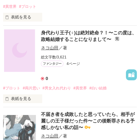
若手エリート取締役　✕　平凡だと思っている私

#異世界
#プロット
表紙を見る
表紙はミカスケ様のフリーイラストをお借りしています。

http://misoko.net/
貧しい伯爵家令嬢セイラに、歳の離れた成金商家の後妻となる
親会社からの出向でやってきたイケメンの若手エリートの取締
身代わり王子(♀)は絶対絶命？！〜この度は、
縁談が持ちあがる。結婚すれば商家への多額のツケは帳消しと
役に、なぜだか毎度虫ケラを見るような冷たい視線を向けられ
政略結婚することになりまして〜
完
なると聞き、両親は大喜び(父親と義母)。けれど先方が欲しい
る、私。

作品を読む
のはセイラが持つ伯爵令嬢という肩書だけ。それは完全なる政
ネコ山田
／著
略結婚だった。

理由も分からないし腹立たしいが、とりあえず笑顔で接するこ
総文字数/3,621
主人の横暴さを嘆く乳母や、怒る幼馴染みの子爵令息ダニーを
とで関係改善を図ってみるも状況は変わらず。

4ページ
ファンタジー
宥めるセイラだが、そんな彼女にもたった一つ夢があった。

「一度でいいから素敵な恋愛をしてみたい」

諦めていたある日の職場内の飲み会で、そんな取締役に「俺、
そんな思いで初めて忍び込んだ舞踏会で、セイラは運命的な出
君とキスがしたかった」と言われてしまい……？

0
逢いをする。人混みに酔い庭園で休んでいたセイラが男に絡ま
れていた所を美麗な紳士が助けてくれたのだ。

#プロット
#両片思い
#男女入れ代わり
#異世界
#白い結婚
−−−

「この方に、私の最初で最後の恋を捧げたい！」

表紙を見る
しかしその相手とは遊び慣れた婦人としか火遊びをしないと公
振られた元恋人を一途に思い続け、よりを戻したいと願う(でも
言する悪名高き放蕩侯爵、ジルベルト・マンチェスター(以下侯
かわい子ちゃんはつまみ食いしちゃうぞ★系の)タチの悪い取締
ある日、リンデンヴェルク国の女王から結婚の申込みが亜国に
爵)のことだった。

役と、乙女ゲームを攻略しつくした(自称)恋愛の達人のヒロイ
不届き者を成敗したと思っていたら、相手が
届く。

友人や家のメイド達の助けを借り、なんとか侯爵に近づいては
ン。

麗しの王子様だった件〜この後断罪される予
大国との縁談は小国の亜国にとって願ってもない話だが、その
必死に恋愛豊富な令嬢ぶるセイラ。

感しかない私の話〜
相手の王子サクルは納得せず、ついには書き置きを残し失踪し
そんな彼女に侯爵も次第に興味を抱きだす。

てしまう。

ある日セイラの元に「駆け落ちしよう」と意を決したダニーが
ネコ山田
／著
「俺、今でもあの人を忘れられないんだ。でも、可愛い子がい