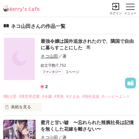
ログイン
メニュー
ネコ山田さんの作品一覧
最強令嬢は国外追放されたので、隣国で自由
に暮らすことにした
完
ネコ山田
／著
総文字数/7,752
1ページ
ファンタジー
2
#騎士団
#異世界恋愛
#令嬢
#男装
#ざまあ
#国外追放
#ハッピーエンド
表紙を見る
優秀な剣の使い手である男装の麗人、アルテミア・ジンクール
蜜月と甘い嘘 〜忘れられた辣腕社長は記憶
は王太子リオナスからいわれのない断罪を受け、国外追放を命
を無くした花嫁を離さない〜
じられてしまう。

ネコ山田
／著