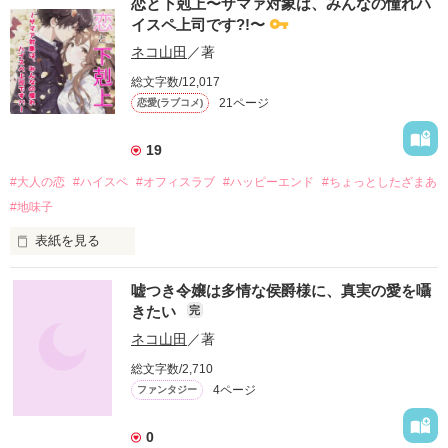
恋と下剋上〜ザマァ対象は、みんなの憧れハ
６歳年下の男の子でした

イスペ上司です?!〜
◇◇◇

ネコ山田
／著
総文字数/12,017
21ページ
恋愛(ラブコメ)
小西佐知子32歳。社内人事のとばっちりを受けて、入社以来在
籍していた総務課から、営業1課にまさかまさかの転属とな
る。

19
畑違いの慣れない業務に四苦八苦していると、手を差し伸べて
くれたのは隣の席の6歳年下の26歳、田中君。

#大人の恋
#ハイスペ
#オフィスラブ
#ハッピーエンド
#ちょっとしたざまあ
#地味子
慣れない環境の中、優しく接してくれる彼に心惹かれ、ついに
本日玉砕覚悟で告白しようと試みるが、深夜のオフィス、なぜ
表紙を見る
だか彼に組み敷かれてしまい……？

限定公開です。

嘘つき令嬢は多情な侯爵様に、真実の愛を囁
ボツ作品の為、未完結ですが、気が向いたら改編して再開する
きたい
完
かもしれません。

貴方と私は秘密の✕✕　〜地味系女子はハイスペ王子に夜の指
ネコ山田
／著
南を所望される〜

総文字数/2,710
−−−

で、ちょろっとだけ登場した小西さん(山本さんの先輩)のお話
4ページ
ファンタジー
です。

「遊ばれてなんか、やらないんだから！」

0
※他サイトにも投稿しています。
