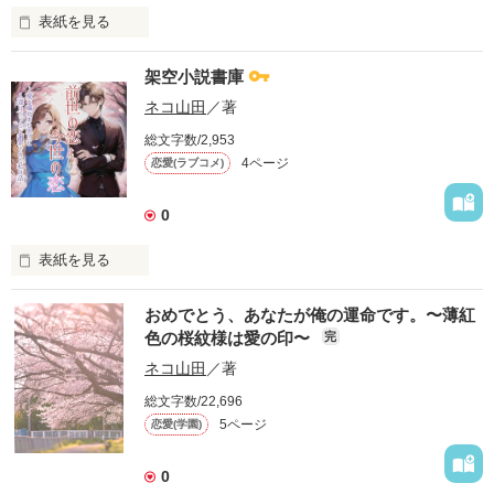
なのに。

表紙を見る
なんで、どうしてこうなった？

20230824

「こんな残業ばかりの毎日じゃ、心のチンコが勃起しなくなっ
沢山のご訪問ありがとうございます。

架空小説書庫
ちゃうわよぉっ！！」

おまけ小話としてその後の二人の話を投稿しました。

ネコ山田
／著
楽しんで頂けましたら幸いです。

乙女系育成ゲーム『ドルラブ』とゆるキャラ『フワねこたん』
総文字数/2,953
をこよなく愛する、自他共に認めるヲタ系女子、河原未来、１
4ページ
恋愛(ラブコメ)
仕事が忙しすぎて、性的興奮が全くわかないと嘆く職場の先
７歳。

輩、館山香菜。

ひょんな事からどんな作品でそれを処理をしているのかという
0
本日生まれて初めて、ＳＮＳで知り合った同世代のヲタ友の女
話となり、流れ上断れずに自身のお勧めの一品を紹介する羽目
子と、リアルで会う約束をしていたのだった。

になった後輩、築崎創。

作品を読む
表紙を見る
……けれど待ち合わせの場所にやってきたのは何故か学校イチ
水曜日から始まる「夜のお伴」を巡る先輩とのやり取り。その
の人気者で、その態度から「氷の王子」と噂のクラスメイトの
twitterにたまに呟いている「これから書いてみたいな」という
おめでとう、あなたが俺の運命です。〜薄紅
高遠圭吾。

お話の一文を仮置きしています。

色の桜紋様は愛の印〜
完
※パスワード外しました

ネコ山田
／著
何これドッキリ？罰ゲーム？

作品を読む
総文字数/22,696
5ページ
慌てふためく未来をよそに、「実は自分も可愛いものが好きな
恋愛(学園)
のだ」と、クールな筈の高遠王子はニッコリ微笑む。

作品を読む
0
「俺とさ、これからも仲良くしてくれないかな？」
