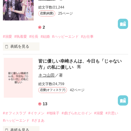
しかし彼女にとってこれは好機でもあった。

総文字数/21,244
25ページ
恋愛(純愛)
隣国で自由に暮らしてやろう。

お供に志願してきた侍女のリイネと共にやってきた、隣国オル
2
テガ皇国で騎士団の職に就くことが出来たがなんとそこは女人
禁制。

#溺愛
#執着愛
#社長
#結婚
#ハッピーエンド
#お仕事
剣技の鮮やかさが災い(？)して、男性に間違われたまま入団許
表紙を見る
可が降りてしまったのだ。

もう一度、恋人からやり直そう。

一瞬迷ったアルテミアだったが、特に女性扱いされたい訳でも
皆に優しい幸崎さんは、今日も「じゃない
ない。

方」の私に優しい
完
事故で記憶を無くした花嫁　×　秘密を隠した辣腕社長

ネコ山田
／著
「バレなければまあ、いいだろう」

総文字数/24,759
−−

そんな考えで騎士団生活を続けることにしたが、彼女の中性的
42ページ
恋愛(オフィスラブ)
な魅力は団員達を次第に困惑させやがて大きな騒動へとなって
笹原久美(２６)は、ある日歩道橋の階段から足を滑らせ転がり
いくのだった。
落ちる事故に合う。

13
病院に運ばれ目が覚めてみると、傍らには「夫」だと名乗る身
なりの整った美しい男性、笹原昴(３２)の姿があった。

#オフィスラブ
#イケメン
#地味子
#虐げられヒロイン
#溺愛
#片思い
作品を読む
#ハッピーエンド
#ざまあ
けれど久美には結婚した記憶はおろか、交際した記憶すら無く
していた。

表紙を見る