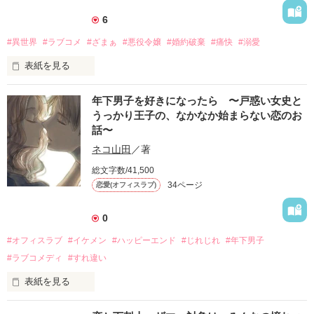
ざまぁ対象は王太子ですが、ハッピーエンドです。(俺が悪かっ
た、結婚してくれと言わせる迄のストーリーとなっています)
6
#異世界
#ラブコメ
#ざまぁ
#悪役令嬢
#婚約破棄
#痛快
#溺愛
作品を読む
表紙を見る
※「１話だけ大賞」応募作品となります。

年下男子を好きになったら 〜戸惑い女史と
うっかり王子の、なかなか始まらない恋のお
ざまぁ作戦を実行する一方で、ヒーローと出会い無自覚に溺愛
話〜
されるヒロインのお話になる予定でした。
ネコ山田
／著
総文字数/41,500
作品を読む
34ページ
恋愛(オフィスラブ)
0
#オフィスラブ
#イケメン
#ハッピーエンド
#じれじれ
#年下男子
#ラブコメディ
#すれ違い
表紙を見る
私が好きになったのは隣の席の、
