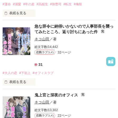
#運命
#溺愛
#年の差
#高校生
#御曹司
#転生
#俺様
表紙を見る
カースト最下層として、ひっそり日影で高校生活(と、ヲタ活)
運命の相手は、春のある日突然訪れた――？

を送る予定だった未来だったが、高遠王子はどんどん距離感を
急な辞令に納得いかないので人事部長を襲っ
詰めてくる。

てみたところ、返り討ちにあった件
完
◇◇◇

ネコ山田
／著
向原美華:高校３年生。１８歳。

「ね、これってもう、友達っていうか……付き合ってるのと同
総文字数/14,442
漆山鷹緒:漆山コーポレーションの若き社長。２８歳。

じじゃない？」

32ページ
恋愛(ラブコメ)
どこにでもいる高校生３年生の美華。

ーーそんな甘い言葉を囁かれたら、どうしていいのかわからな
31
登校途中に道でぶつかったのは身なりの良さげなイケメン、漆
いよ！

原鷹緒。

#大人の恋
#下剋上
#オフィスラブ
そんな相手から「君こそ俺の運命だ」などと言われ、彼の住む
表紙を見る
豪邸で暮らすこと。

大山玲子、30歳。

「愛しい人」

鬼上官と深夜のオフィス
完
突然の辞令で希望外の配置替えの憂き目に合う。

「もう離さない」

作品を読む
人事部長に直談判するも決定は覆されず。

ネコ山田
／著
甘い言葉を囁き、溺愛してくる彼に翻弄される美華だったが、
総文字数/13,302
むしゃくしゃするので、これから私、人事部長を、襲いま
その夜彼の口から出たのは信じられない言葉だった――。

22ページ
恋愛(ラブコメ)
す！……と思ったら、逆にペロリと頂かれちゃった話と、彼女