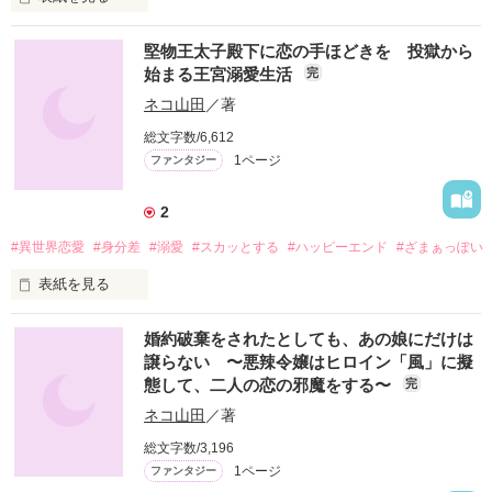
「どうしても君を独占したくて、僕達は出会ってすぐに結婚し
奥手で引っ込み思案な新入社員　×　教育係のエリート社員

堅物王太子殿下に恋の手ほどきを 投獄から
てしまったからね。いい機会だと思って、もう一度恋人から始
始まる王宮溺愛生活
完
めよう？」

佐倉美和（２３）は、新入社員研修時に元読者モデルの同期・
橘さくらと比較され、「じゃない方の佐倉」という不名誉なあ
ネコ山田
／著
甘く囁き溺愛される蜜月が再び始まった二人だったが、どうや
だ名をつけられてしまい、以来人付き合いが消極的になってし
総文字数/6,612
らこの結婚には何か秘密が隠されているようでーー？
まっている。

1ページ
ファンタジー
そんな彼女の教育係で営業部のエリート・幸崎優吾（２８）は
「皆に平等に優しい人格者」としてもっぱらな評判。

美和にも当然優しく接してくれているのだが、「それが逆に申
2
作品を読む
し訳なくて辛い」と思ってしまう。

#異世界恋愛
#身分差
#溺愛
#スカッとする
#ハッピーエンド
#ざまぁっぽい
そんなある日、美和は学生時代からの友人で同期の城山雪の誘
表紙を見る
いでデパートのコスメ売り場に出かけ、美容部員の手によって
別人のように変身する。

市井生まれの菓子店店員✕学問に没頭し過ぎた堅物王太子

婚約破棄をされたとしても、あの娘にだけは
少しだけ自分に自信を持てたことで、美和と幸崎との間で、新
譲らない 〜悪辣令嬢はヒロイン「風」に擬
しい関係が始まろうとしていた・・・
態して、二人の恋の邪魔をする〜
完
「これは誰が何と言おうと呪いである」

ネコ山田
／著
絶対一目惚れだと認めようとしない王太子に、恋とは何である
作品を読む
総文字数/3,196
のか指南してほしいと請われた平民の女の子の話です。

1ページ
ファンタジー