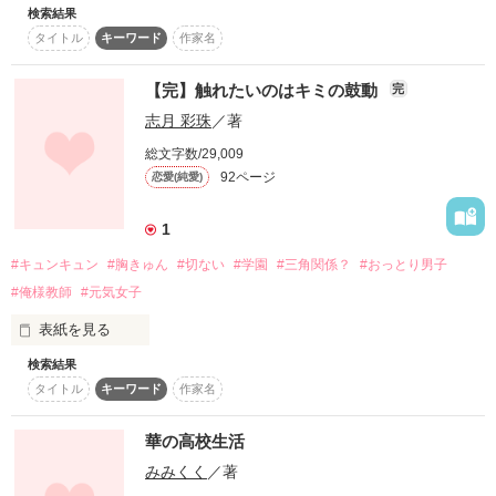
作品を読む
検索結果
付き合って１ヶ月ほどになるカップル。

タイトル
キーワード
作家名
しかし、最近彼氏が変みたい。

【完】触れたいのはキミの鼓動
完
志月 彩珠
／著
「このアイドル、なんかいいよね」

総文字数/29,009
「う、うん」

92ページ
恋愛(純愛)
1
アイドルをいいよねと言ったり、返事が遅かったり。

#キュンキュン
#胸きゅん
#切ない
#学園
#三角関係？
#おっとり男子
#俺様教師
#元気女子
「私のこと、もう好きじゃないのかな……」

表紙を見る
いいえ。

検索結果
想いを乗せて、今叫ぶよ。

タイトル
キーワード
作家名
キミが、好き。

「絶対、好きって言わせる」

華の高校生活
だけど、

みみくく
／著
この想いはなかなか上手く、

ただ、彼女に好きって言われたいだけ。
