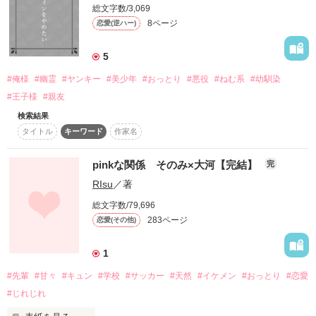
総文字数/3,069
8ページ
恋愛(逆ハー)
好きだから、好きって…。

5
なんで、こんなに言えないのかな。

#俺様
#幽霊
#ヤンキー
#美少年
#おっとり
#悪役
#ねむ系
#幼馴染
想いが溢れて、溺れそう。

#王子様
#親友
検索結果
タイトル
キーワード
作家名
だから、お願い…。

これ以上惑わさないで。

pinkな関係 そのみ×大河【完結】
完
RIsu
／著
私の想い、早く…伝わって。

総文字数/79,696
283ページ
恋愛(その他)
1
☆☆☆☆

#先輩
#甘々
#キュン
#学校
#サッカー
#天然
#イケメン
#おっとり
#恋愛
#じれじれ