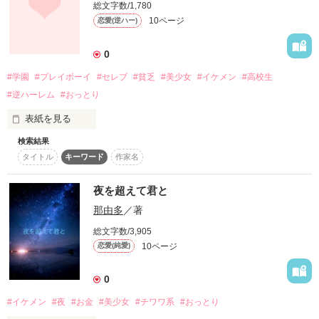
キミには届かない。

総文字数/1,780
10ページ
恋愛(逆ハー)
おっとり系美少女彼女、花島桜

×

0
嫉妬してほしいイケメン彼氏、山田善

#学園
#プレイボーイ
#セレブ
#貧乏
#美少女
#イケメン
#高校生
「キミが好きだよ」

#逆ハーレム
#おっとり
「もう一生、桜ちゃんを泣かせないし大事にする」

「からかわないでよ」

表紙を見る
これはすれ違いカップルのお話。
検索結果
彼の言葉が信用できなくて。

タイトル
キーワード
作家名
何を考えているんだろう??

作品を読む
夜を超えて君と
「お前のこと幸せにしてやるよ」

那由多
／著
「からかわないで…」

頭の中がおかしくなるほど

総文字数/3,905
10ページ
恋愛(純愛)
人を愛してしまうのは

あの人の言葉に流されそうになる。

0
一体、何の罪に問われるだろうか。

#イケメン
#夜
#お金
#美少女
#チワワ系
#おっとり