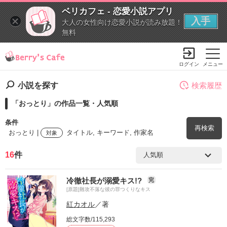
ベリカフェ - 恋愛小説アプリ
入手
大人の女性向け恋愛小説が読み放題！
無料
ログイン
メニュー
小説を探す
検索履歴
「おっとり」の作品一覧・人気順
条件
再検索
おっとり |
タイトル, キーワード, 作家名
対象
16
件
検索ワード
冷徹社長が溺愛キス!?
完
を含む
[原題]難攻不落な彼の罪つくりなキス
紅カオル
／著
を除く
総文字数/115,293