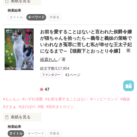
表紙を見る
スターツ出版小説投稿サイト合同企画「1話からの長編大
雨宮　奈知　27歳

検索結果
賞」ベリーズカフェ会場
製薬会社の研究員として働く蒼生。いつも顔を隠すように前髪
なにごともスローペース

タイトル
キーワード
作家名
を垂らし、表情は見えない。そんな彼が顔を隠すのには理由が
おっとり系きょとん女子

あった。彫りの深いシャープな顔立ちを隠すため。そもそも彼
その他の条件
動画あり
コミックあり
は三橋製薬の御曹司だ。そんな彼の正体に気がつくと女性はみ
お前を愛することはないと言われた侯爵令嬢
✕

んな群がり、彼自身を見ない。そんな人間関係にうんざりして
が猫ちゃんを拾ったら～義母と義妹の策略で
隠れるように過ごしていた。見た目ではなく俺自身を見てく
いわれなき冤罪に苦しむ私が幸せな王太子妃
速水　純　32歳

れ。

根は優しい

になるまで～【猫殿下とおっとり令嬢】
完
傲慢なIT企業社長

奥山　蒼生（おくやま　あおい）三橋製薬研究員　32歳

綾森れん
／著
安藤　みちる　（あんどう　みちる）弓川コーポレーション総
＊＊＊

総文字数/117,954
務　27歳

41ページ
ファンタジー
鮭ムニエルさま、朝永ゆうりさまレビューありがとうございま
今のキス、なんですか？

す！

47
#もふもふ
#いずれ溺愛
#お前を愛することはない
#ハッピーエンド
#義妹
2016年6月6日〜9月5日

#ざまぁ
#ほのぼの
#猫
#前向きヒロイン
表紙を見る
作品を読む
2016年9月6日

編集部よりおすすめで

検索結果
【あらすじ】

掲載していただきました。

タイトル
キーワード
作家名