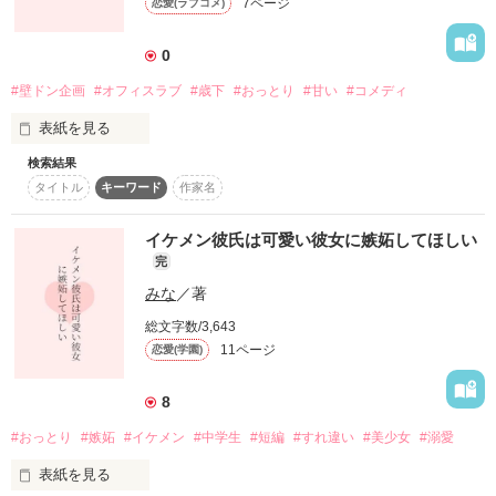
7ページ
恋愛(ラブコメ)
0
作品を読む
#壁ドン企画
#オフィスラブ
#歳下
#おっとり
#甘い
#コメディ
表紙を見る
検索結果
タイトル
キーワード
作家名
・・・・・・・・・

イケメン彼氏は可愛い彼女に嫉妬してほしい
空腹は人格を変える

完
みな
／著
・・・・・・・・・

総文字数/3,643
11ページ
恋愛(学園)
短編ですけどきぢとらなので

笑劇です。

8
#おっとり
#嫉妬
#イケメン
#中学生
#短編
#すれ違い
#美少女
#溺愛
表紙を見る