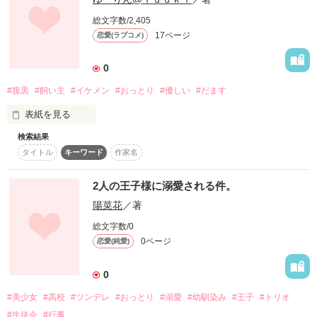
総文字数/2,405
大河先輩・・・

17ページ
作品を読む
恋愛(ラブコメ)
◆◇◆◇

感想ノートコメントありがとうございます！

碧雲宗様

0
しまにゃ様

ゆむゆむ。様

#腹黒
#飼い主
#イケメン
#おっとり
#優しい
#だます
見つめるだけで

手の届かなかった大河先輩が

表紙を見る
そのみが店番をするケーキ屋に

検索結果
偶然買いにきて？！

未編集
作品を読む
タイトル
キーワード
作家名
2人の王子様に溺愛される件。
作品を読む
陽菜花
／著
そのみ×大河

総文字数/0
0ページ
恋愛(純愛)
ケーキ屋からはじまる

0
#美少女
#高校
#ツンデレ
#おっとり
#溺愛
#幼馴染み
#王子
#トリオ
じれじれ甘甘ストーリー。

#生徒会
#行事