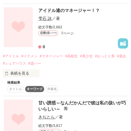
「お前を愛することはない」

ミケーレ第一王子は婚約者であるロミルダ・モンターニャ侯爵
アイドル達のマネージャー！？
令嬢に言い放った。

雫石 詠
／著
作品を読む
その上ロミルダには、ミケーレ王子を消そうとしたなどとい
総文字数/2,662
う、いわれなき冤罪がかけられる。国王からの沙汰を待つ間、
7ページ
恋愛(逆ハー)
ロミルダは一匹の猫を拾った。猫はロミルダによくなつき、彼
女の不安な心をなぐさめてくれる。

0
だが翌日、猫は忽然と姿を消してしまった。その数時間後、ど
#アイドル
#イケメン
#マネージャー
#高校生
#美少女
#おっとり系
#過去
ういうわけか義母と義妹が真犯人として連行されていった。さ
#シェアハウス
#逆ハー
らに「愛することはない」と言っていたミケーレ第一王子の態
度が一変し、「君がいとおしくてたまらない」なんて言い出し
表紙を見る
た。
検索結果
タイトル
キーワード
作家名
           お母さんに突然言われた

作品を読む
甘い誘惑～なんだかんだで彼は私の扱いが巧
      「マネージャーやってくれない？」

いらしい～
完
きぢとら
／著
総文字数/3,817