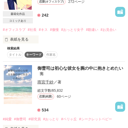
272ページ
恋愛(オフィスラブ)
詳しく検索
書籍化作品
242
検索対象
コミックあり
タイトル
キーワード
作家名
表紙コメント
#オフィスラブ
#社長
#キス
#傲慢
#おっとり女子
#勘違い
#お見合い
あらすじ
表紙を見る
検索結果
ジャンル
原題【難攻不落な彼の罪つくりなキス】

タイトル
キーワード
作家名
2017年3月　ベリーズ文庫より書籍化

感想
こちらは改稿前のものになるため、誤字・脱字・設定の変更等
御曹司は初心な彼女を腕の中に抱きとめたい
があります。

完
ご了承くださいませ。

ステータス
全て
完結
更新中
雨宮千紗
／著
＊＊＊＊＊＊＊

総文字数/85,832
作品の長さ
長編
中編
短編
60ページ
恋愛(純愛)
作品の長さについて
雷鳴が轟く中

意図せずふたりきりになった山小屋で――

534
コンテスト
#純愛
#御曹司
#研究員
#おっとり
#ベリヶ丘
#シークレットベビー
超短編！フェチから始まる溺愛コンテスト
＊＊＊
