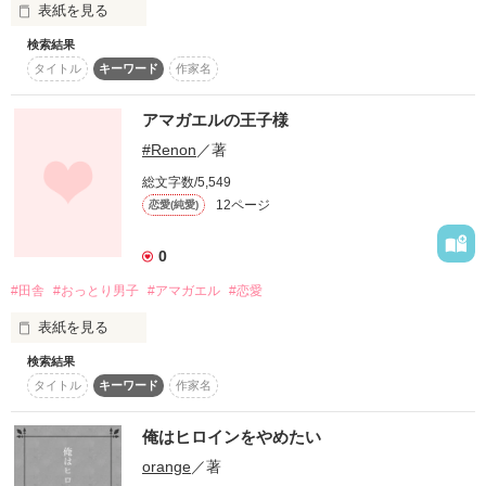
表紙を見る
ただ、キミの傍に居たいだけなのに。

過ぎ去った時間は取り戻せない。

検索結果
闇の中で笑う彼女は一体誰ー…？
タイトル
キーワード
作家名
「もう、知らない！」

１度食い違った歯車は元には戻せない。

アマガエルの王子様
作品を読む
#Renon
／著
なんて、突き放してみたり。

それでもわたし達は生きていく。

総文字数/5,549
12ページ
恋愛(純愛)
「好きなのにっ」

処女作です(°▽°)

0
初の作品です!!!!

なんて、泣いてみたり。

#田舎
#おっとり男子
#アマガエル
#恋愛
改心遅いですが頑張ります。

表紙を見る
気持ちはころころ日替わりランチ。

検索結果
アマガエルが好きな男子との恋愛です。
タイトル
キーワード
作家名
ねぇ、何時だって…。

作品を読む
俺はヒロインをやめたい
作品を読む
触れていたいのは…。

orange
／著
キミの鼓動だけだよ。
