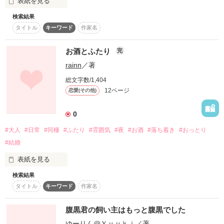
表紙を見る
おっとりモテモテ男子

検索結果
白石そのみ（シライシ　ソノミ）高２

須賀未来（すがみらい）

タイトル
キーワード
作家名
実家はケーキ屋

×

恋に恋するおっとり女子

世話好き元気少女

神谷小桜　（かみやこはる）

お酒とふたり
完
×

rainn
／著
俺様現国教師

石井真弦（いしいみつる）

総文字数/1,404
加藤大河（カトウ　タイガ）高３

12ページ
恋愛(その他)
サッカー部のエースで成績優秀な

イケメンモテモテ男子

0
#大人
#日常
#同棲
#ふたり
#雰囲気
#夜
#お酒
#落ち着き
#おっとり
ねぇ。

#結婚
＋＋＋＋＋＋＋＋＋＋＋

この関係って、危うくないですか？！

表紙を見る
検索結果
“よるにひとり”

タイトル
キーワード
作家名
のカップルのある夜のお話

そのみはいつも教室から見つめていた

■◇◆□◆◇■

落ち着いたふたりの落ち着いた雰囲気を楽しんでくれたら嬉し
腹黒君の飼い主はもっと腹黒でした
2017-07-25連載スタート

いです
大好きな王子様。

2017-09-21完結！

ゆーりん@Ｙｕｕｋｉ
／著