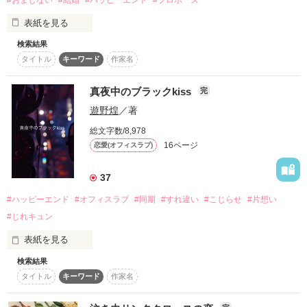
俺の恩を買ったと思って結婚してくれ」

スターツ出版小説投稿サイト合同企画「1話からの長編大
表紙を見る
「……はい！　え？」

賞」ベリーズカフェ会場
検索結果
『ねぇ、恋カレーって知ってる？』

村瀬安奈、26歳、CA。

その他の条件
動画あり
コミックあり
タイトル
キーワード
作家名
──『ん？　恋カレー？』

大嫌いなキャプテンと

真夜中のブラックkiss
不本意ながら結婚することになりました。

完
『うん。恋カレーを100回たべたら、好きな人が自分のこと好
遊野煌
／著
きになっちゃうんだって』

チャマさん、レビューありがとうございます🥰
総文字数/8,978
これは好きなアイツに好きだよって言えない、臆病な私の初恋
16ページ
恋愛(オフィスラブ)
と恋のおまじないの話。

作品を読む
37
#ハッピーエンド
#オフィスラブ
#同期
#すれ違い
#こじらせ
#片想い
#じれキュン
※表紙はフリー素材です。コンテスト用に既存作を改稿しまし
た。
表紙を見る
検索結果
社会人三年目の新崎祭理は同期の片平涼弥に長らく片想いをし
作品を読む
タイトル
キーワード
作家名
ている。

祭理にとって涼弥は職場の同僚であり、同期であり気の置けな
い存在であるが故に、居心地のいい関係を壊すのが怖くて気持