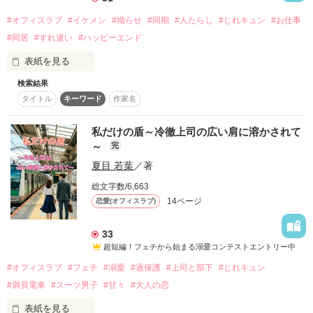
（@akira_kimotooo)さんです💗クリスマス記念に二人でリレー
#オフィスラブ
#イケメン
#拗らせ
#同期
#人たらし
#じれキュン
#お仕事
しながら短編を書き下ろしました🎄🎅

#同居
#すれ違い
#ハッピーエンド
※表紙はフリー素材。
表紙を見る
検索結果
大手広告代理店ドロップホールディングスの企画営業部に勤め
作品を読む
タイトル
キーワード
作家名
ている綾川咲希（あやかわさき）は、同期の仲良し四人組でシ
ェアハウス『タマコの家』に住んでいる。

咲希は同じく『タマコの家』の住人であり、社内で期待のエー
私だけの盾～冷徹上司の広い肩に溶かされて
スと名高く、天然人たらしの永井碧生（ながいあおい）に密か
～
完
に想いを寄せているが、見た目も中身も平凡な自分に自信が持
夏目 若葉
／著
てず気持ちを隠し続けている。

総文字数/6,663
ある日、咲希は些細な会話のやり取りから碧生とギクシャクし
14ページ
恋愛(オフィスラブ)
てしまう。更には碧生が異動で『タマコの家』を出ていくこと
になって…。

33
自分に自信が持てない咲希とシゴデキ天然人たらし、碧生の恋
超短編！フェチから始まる溺愛コンテストエントリー中
の行方は──。

#オフィスラブ
#フェチ
#溺愛
#過保護
#上司と部下
#じれキュン
#満員電車
#スーツ男子
#甘々
#大人の恋
※フリー素材です。
表紙を見る