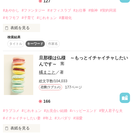
　だが、小春の作る菓子だけは、彼の心と身体を繋ぎ止めた。  
127
#あやかし
#ファンタジー
#オフィスラブ
#お仕事
#狼神
#契約同居
　──俺を人間に戻せるのは、お前の菓子だけだ 　

──────────────────

#モフモフ
#子育て
#じれキュン
#書籍化
　──そばにいろ  　

表紙を見る
　最初は役目として結ばれた二人だったが、互いに孤独を抱え
全国No.1高瀬組”お嬢”

検索結果
◆スターツ出版文庫様より書籍化しました。こちらは改稿前の
ていたことを知り、少しずつ唯一無二の存在になっていく。  

東雲翠（20）

タイトル
キーワード
作家名
作品ですので書籍版とは設定その他が異なります。ご了承くだ
　だが帝都には、かつてない規模の霊災が迫っていた。 　

ーShinonome Suiー

さい。

　小春は、朔夜を人間として繋ぎ止める特別な「霊草ラムネ」
の完成に挑む。  　

×

旦那様は仏様 ～もっとイチャイチャしたい
んです～
完
中堅リラクゼーション総合企業、アレーズコーポレーションに
　たとえ、彼が闇に飲まれても── 「何度でも、私は朔夜様を
全国No.1高瀬組”若頭”

橘まこと
／著
勤める新山陽茉莉には人と違う秘密がある。それは、人ならざ
人間に戻します」  　

高瀬葵（23）

る者が見えるということ。

ーTakase Aoiー

総文字数/104,033
　捨てられた菓子職人の少女が、死神と恐れられた男の唯一の
177ページ
恋愛(ラブコメ)
ある日、悪霊と化した死者──邪鬼に襲われた陽茉莉。

花嫁となる── 互いを救い合う二人の明治和風恋愛ファンタジ
そのピンチを救ってくれたのは陽茉莉の上司である相澤礼也だ
ー。
──────────────────

った。実は相澤はオオカミ姿になれるあやかし「狼神」と人間
166
の半妖なのだという。

#ラブコメ
#じれキュン
#お見合い結婚
#ハッピーエンド
#聖人君子な夫
＊戻れない過去と、届かない想い＊

作品を読む
このままだとまた邪鬼に襲われると告げられて怯える陽茉莉
#イチャイチャしたい妻
#年上
#スパダリ
#溺愛
に、相澤は「守ってやる代わりに幼い弟の面倒を見てくれない
表紙を見る
か？」と交換条件の契約同居を持ちかけてきて……！?
