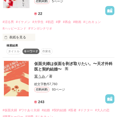
5ページ
恋愛(純愛)
私はそんな優しさに───恋しちゃったんだ。

「あんなの今時、

22
作品を読む
指示なしで小学生でも出来るわ。

……いや、そんなこと言ったら小学生に失礼か」

作品を読む
#沼る男
#イケメン
#大学生
#初恋
#夢
#再会
#映画
#じれキュン
※1ページ完結の超短編です
「お前の『美味しい』が、一番嬉しか」

#ハッピーエンド
#マンガシナリオ
「はぁああ！？　おいこら、もういっぺん言ってみろ…！」

表紙を見る
作品を読む
検索結果
喧嘩ばかりのふたり。

タイトル
キーワード
作家名
先輩が作る料理には、

※こちらはマンガシナリオになります。

惚れ薬でも入ってるのかな。

※第8回noicomiマンガシナリオ大賞にて、

入賞しました。

仮面夫婦は仮面を剥ぎ取りたい。〜天才外科
それくらい、

医と契約結婚〜
完
✧･ﾟ: ✧･ﾟ: 　　 :･ﾟ✧:･ﾟ✧

先輩が見せる顔も、

※表紙はフリー素材です。

翼うみ
／著
料理も、

言葉も、

総文字数/57,760
全部甘くて……。

明るいポンコツ実況者

93ページ
恋愛(純愛)
作品を読む
佐倉楓花（高1）

配信ネーム“フウ”

私の心は、

243
先輩にじっくり弱火で焼かれてしまったの───。
#仮面夫婦
#ワケあり夫婦
#結婚
#契約結婚
#医者
#ドクター
#大人の恋
×

#職業ヒーロー
#溺愛
#じれキュン