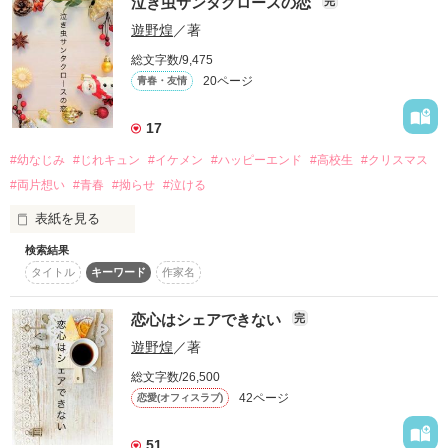
泣き虫サンタクロースの恋
完
ちを伝えられずにいた。　　

遊野煌
／著
そして、祭理が終電を逃した12回目のある夜のこと。いつもの
様に呆れ顔で祭理を迎えにきた涼弥は車で祭理をある場所へ連
総文字数/9,475
れて行く。

20ページ
青春・友情
──「ふぅん。じゃあ確かめよっか」

17
真夜中のブラックコーヒーが二人の関係を変える──？

#幼なじみ
#じれキュン
#イケメン
#ハッピーエンド
#高校生
#クリスマス
#両片想い
#青春
#拗らせ
#泣ける
表紙を見る
※フリー素材です。
検索結果
高校三年生の柊菜緒（ひいらぎ なお）と日浦拓斗（ひうら た
タイトル
キーワード
作家名
くと）は幼なじみ。

作品を読む
菜緒は拓斗に長らく片想いをしているが、居心地の良い今の関
係が壊すのが怖くて、なかなか気持ちを伝えられない。

恋心はシェアできない
完
遊野煌
／著
そんな菜緒はクリスマスが誕生日でもある拓斗のために、手編
みのマフラーをプレゼントして気持ちを伝えようとするけど
総文字数/26,500
──。

42ページ
恋愛(オフィスラブ)
51
※こちらはリレー小説です。お相手は仲良しの……紀本明