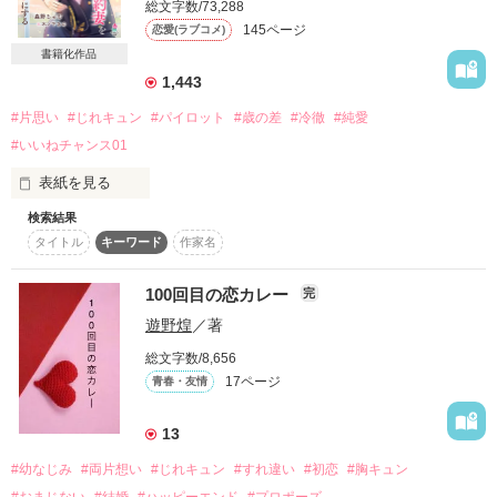
総文字数/73,288
詳しく検索
145ページ
恋愛(ラブコメ)
書籍化作品
検索対象
1,443
タイトル
キーワード
作家名
表紙コメント
#片思い
#じれキュン
#パイロット
#歳の差
#冷徹
#純愛
あらすじ
#いいねチャンス01
表紙を見る
ジャンル
検索結果
タイトル
キーワード
作家名
感想
6月15日マカロン文庫さまから発売されます

連載時より応援していただいた読者さま、

100回目の恋カレー
完
ステータス
全て
完結
更新中
ありがとうございます！

遊野煌
／著
文庫版では大幅に改稿し

作品の長さ
長編
中編
短編
総文字数/8,656
番外編も書き下ろしておりますため

17ページ
青春・友情
ぜひそちらもよろしくお願いします💕

作品の長さについて
13
。

コンテスト
#幼なじみ
#両片想い
#じれキュン
#すれ違い
#初恋
#胸キュン
「別に好きでもないが、嫌いでもない。

超短編！フェチから始まる溺愛コンテスト
#おまじない
#結婚
#ハッピーエンド
#プロポーズ