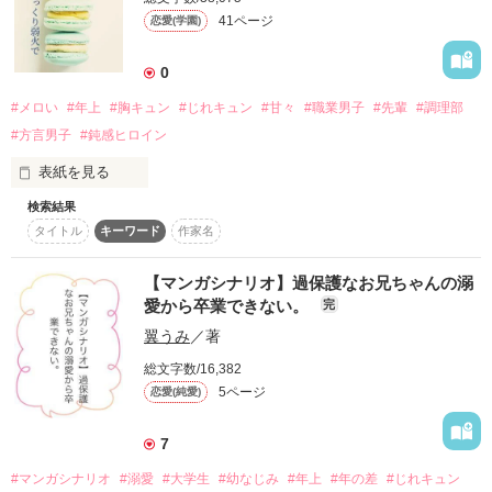
九内 晴廉　26歳

41ページ
恋愛(学園)
月寄 凛

（くない せれん）

tsukiyose rin

国内屈指のスタジオミュージシャン

どちらにしても素直になれない不器用な二人の話。

0
若手人気ベーシスト

「隠して！隠してください！」

#メロい
#年上
#胸キュン
#じれキュン
#甘々
#職業男子
#先輩
#調理部
×

島田瑞生（Tamaki Shimada）

#方言男子
#鈍感ヒロイン
×

「これからは、女の子の気持ちは弄ばないで。

野村千都（Chitose Nomura）

ᗦ↞◃　・　ᗦ↞◃　・　ᗦ↞◃　・　ᗦ↞◃

表紙を見る
これ絶対だからね」

検索結果
高園 いろ巴　26歳

キミのために、ここにいるってこと…。

タイトル
キーワード
作家名
（たかぞの いろは）

早く気付いてよ…。

いつも、いつも、

超鈍感

なるべく猫になりたくないらしい心は、

【マンガシナリオ】過保護なお兄ちゃんの溺
恋愛ド素人の売れない貧乏ピアニスト

それを理由にずーーーっと私にくっついてくる。

どれだけ食べてもお腹が満たされない。

愛から卒業できない。
完
翼うみ
／著
作品を読む
「凛の触り心地がいいのがいけない」

▧ ▦ ▤ ▥ ▧ ▦ ▤ ▥ ▧ ▦ ▤ ▥ ▧ 

総文字数/16,382
お昼は持参のお弁当に

5ページ
恋愛(純愛)
追加で購買で買ったパンを食べる。

それ、問題発言ですよ？

7
ひょんなことから二人は同居することに。

六限が終わる頃にはまたお腹が鳴って、

#マンガシナリオ
#溺愛
#大学生
#幼なじみ
#年上
#年の差
#じれキュン
「は？かわいい。キスしていい？」

家に帰ればすぐに
