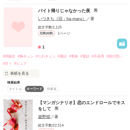
「もう黙って。顔上げて」

表向きは。

いつか終わりが来るってわかってる。

「そんな美味しそうに食べてくれると、

※この作品はマンガシナリオになります。

バイト帰りじゃなかった夜
完
作りがいがあるよ」

※第8回noicomiマンガシナリオ大賞にエントリーしています。

でも、

いつきち（旧：ha-maru）
／著
「フウちゃん、はい。このアイテム使って」

※5話までの公開となります。

総文字数/1,125
「どこ行くの？ 凛の定位置、ここでしょ」

1ページ
恋愛(純愛)
「ナギ様〜！！ありがとう…！」

体験入部の時、

ただ食べることだけを考えていた私に、

1
彼は手料理を持ってきてくれた。

作品を読む
仲良しゲーム実況者なふたり。

私の定位置は、

#同級生
#胸キュン
#じれキュン
#通話
#青春
#電話
#不器用
#両片思い
#甘々
#ピュア
君の腕の中がいい。

けれど。

表紙を見る
「先輩の作るご飯すっごく美味しいです！」

検索結果
配信後は――

「ははっ、ならまた食べにおいで。

タイトル
キーワード
作家名
「今日もバイト帰り？」

いつでもあったかいご飯作って待ってるから」

✳スタジオミュージシャンとは、　

＝＝2023.4.7 更新開始＝＝

そう言って始まる、毎日の通話

　アーティストのレコーディングや

【マンガシナリオ】恋のエンドロールでキス
「おい、ノロマ。

彼にとっては、ただの暇つぶし

　テレビの音楽番組、ライブツアーなどで

んだよ、さっきのクソプレイは」

をして
完
＝＝2023.6.10 完結＝＝

だけど私は少しずつ期待してしまう

　演奏するバックミュージシャンのこと。

遊野煌
／著
　バンドものとは一味違う、

きっと、

でも——その日の“帰り道”には

　オトナ向けのラブストーリーです。

「はぁ？凪の指示が遅いからでしょ…！」

総文字数/22,514
少しだけ違和感があった。
