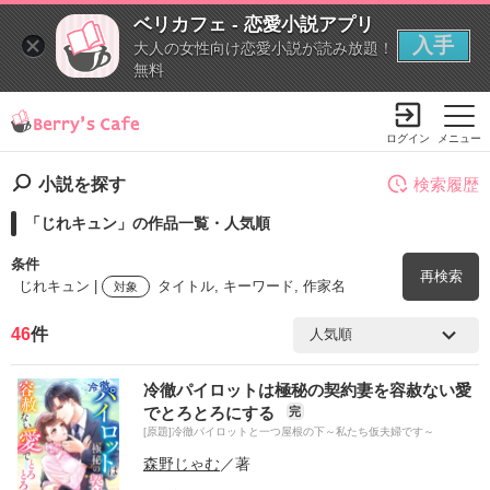
ベリカフェ - 恋愛小説アプリ
入手
大人の女性向け恋愛小説が読み放題！
無料
ログイン
メニュー
小説を探す
検索履歴
「じれキュン」の作品一覧・人気順
条件
再検索
じれキュン |
タイトル, キーワード, 作家名
対象
46
件
検索ワード
冷徹パイロットは極秘の契約妻を容赦ない愛
を含む
でとろとろにする
完
[原題]冷徹パイロットと一つ屋根の下～私たち仮夫婦です～
を除く
森野じゃむ
／著