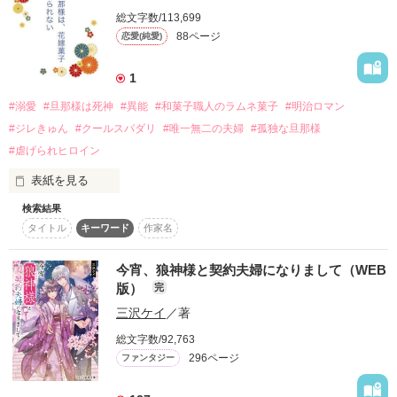
作品を読む
二人の"愛のカタチ"───

総文字数/113,699
88ページ
恋愛(純愛)
1
⌒＊｡*ﾟ

#溺愛
#旦那様は死神
#異能
#和菓子職人のラムネ菓子
#明治ロマン
#ジレきゅん
#クールスパダリ
#唯一無二の夫婦
#孤独な旦那様
五年ぶりに再会した貴方の隣には、

#虐げられヒロイン
私が知らない綺麗な女性（ひと）。

表紙を見る
検索結果
　明治の帝都。人々の負の感情から生まれる「穢れ」が、街に
私には向けないカオをして。

タイトル
キーワード
作家名
瘴気災害を引き起こしていた。  

どこか呆れながらも、優しい眼差し。

　鈴白小春は、草花の精霊の声を聞き、人の心身を癒やす不思
議な菓子を作る菓子職人。

今宵、狼神様と契約夫婦になりまして（WEB
　しかし、その力を恐れられ家族からも「呪いの菓子を作る
（そっか………）

版）
完
娘」と疎まれ、居場所を失っていた。  　

三沢ケイ
／著
　そんな小春に告げられたのは、「死神」と呼ばれる御神影
（みかげ）家当主・朔夜の贄嫁になることだった。  

離れていた間も。

総文字数/92,763
　朔夜は穢れを浄化し帝都を守る神職一族の当主。

296ページ
ファンタジー
　しかし、その代償として人のぬくもりを失い、触れるものさ
貴方は私の知らないところで、

え傷つけてしまう孤独な存在だった。  　

そうやって笑い合っていたんだね───
