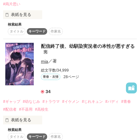
お菓子を食べないと耐えられない。

#両片思い
「一人で寝るの寂しい？　一緒に寝る？」

「寂しくない！　寝ない！」

表紙を見る
それも問題発言ですっ！

そんな私が出会ったのは、

検索結果
ただの友達だったはずなのに、

タイトル
キーワード
作家名
「好きだよ、凛」

自分で料理を作って、

同じ時間を過ごすことで

 ⋱⋰ ⋱⋰ ⋱⋰ ⋱⋰ ⋱⋰ ⋱⋰ ⋱⋰ ⋱⋰ ⋱⋰ 

自分で食べられる『調理部』

少しずつ変化していく二人の関係――。

配信終了後、幼馴染実況者の本性が悪すぎる
小説家が夢の大学1年生

…めんどいから彼女いらないとか言うくせに。

完
一途で頑張りやなツンデレ女子

mia
／著
一葉 朱梛(19)

そういうこと、言う。

▧ ▦ ▤ ▥ ▧ ▦ ▤ ▥ ▧ ▦ ▤ ▥ ▧ 

(ｲﾂﾊ ｼｭﾅ)

体験入部の時点で

総文字数/34,999
28ページ
青春・友情
×

二人の時間が増えるにつれて、

『よく食べる変わった子』

私の中の君の存在は大きくなっていく。

実は人気ライト文芸作家

34
なんて肩書きがついちゃったけど、

「ずるいな、いろ巴は。

過保護な執着系お兄ちゃん

ねぇ、心。

はっきり言って欲しい？」

#ギャップ
#幼なじみ
#トラウマ
#イケメン
#じれキュン
#バディ
#青春
芥川 耀哉(26)

(ｱｸﾀｶﾞﾜ ｶｶﾞﾔ)

#配信者
#不器用
#高校生
急にいなくなったりしないよね…？

そんなのご飯には関係ないよねっ！

「おれ、そろそろ限界なんだけど。

表紙を見る
⋱⋰ ⋱⋰ ⋱⋰ ⋱⋰ ⋱⋰ ⋱⋰ ⋱⋰ ⋱⋰ ⋱⋰ 

どうしてくれんだよ、ばか」

「凛の大切なものは、俺にとっても大切なの」

検索結果
タイトル
キーワード
作家名
2025.7.2〜2025.7.10
