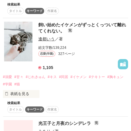
▶2026.6.3 完結

検索結果
「怖かったら、一緒に寝てやろうか？」

タイトル
キーワード
作家名
仏坂美咲・旧姓小野寺美咲は、素敵な男性とお見合い結婚をし
「お前のことは、俺が絶対に守ってやる」

た。

【 翡 翠 の 一 輪 花 】

ただの契約同居のはずが、なんだか過保護に守られているよう
飼い始めたイケメンがずっとくっついて離れ
ベリーズカフェVer.です。

な……。

てくれない。
完
結婚して早半年。

逢都いう
／著
旦那は名前のごとく仏のように慈愛に満ちており、

オオカミなあやかし　相澤礼也

美咲は彼に惹かれるばかり。

✕

～野いちご版で16000pv突破！！～

総文字数/139,224
特殊体質の平凡ＯＬ　新山陽茉莉

読者の皆様、ありがとうございます♡

327ページ
恋愛(学園)
けれど、美咲はその生活に物足りなさを感じていた。

プラスして、もふもふ癒やし系　相澤悠翔

もっと彼とイチャイチャしたかった……

1,105
あやかし上司と子育て付きの契約同居はドキドキが止まりませ
#溺愛
#甘々
#じれきゅん
#キス
#同居
#イケメン
#テキトー
#胸キュン
ん！

↓↓↓↓
#学園
#猫
聖人君子な夫と煩悩まみれヒロインの

表紙を見る
じれキュンラブコメディー

作品を読む
検索結果
作品を読む
ある日、猫を拾いました。

タイトル
キーワード
作家名
※2023/08/24 完結

その猫を抱き上げたら、

※旦那サイド「旦那様は仏様　Side旦那　～かわいい妻に呪い
光王子と月夜のシンデレラ
完
を解かれて～」
