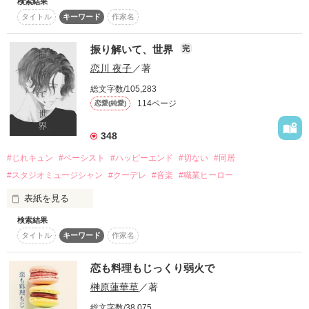
検索結果
いつも、

タイトル
キーワード
作家名
いつも、

そんなわけで

見えないキミの心。

振り解いて、世界
完
こちらのクセ有りあざとイケメンと甘々同居生活、始めます。

恋川 夜子
／著
「千都ってば！」

総文字数/105,283
114ページ
恋愛(純愛)
「んー…」

ᗦ↞◃　・　ᗦ↞◃　・　ᗦ↞◃　・　ᗦ↞◃

348
いつも私ばかりが好きで。

#じれキュン
#ベーシスト
#ハッピーエンド
#切ない
#同居
いつも私ばかりが追っているみたい。

#スタジオミュージシャン
#クーデレ
#音楽
#職業ヒーロー
ある日猫になっちゃったクラスの人気者

表紙を見る
だったら。

夏宮 心

natsumiya shin

検索結果
タイトル
キーワード
作家名
対抗してやろーじゃないの。

「はは。動揺する凛、かわいー」

恋も料理もじっくり弱火で
いつか、私に振り向かせてやるんだからね！

×

「前から言おうと思ってたけど。

榊原蓮華草
／著
おれ、男だから」

これは、幼馴染の意地なのか。

クラスの高嶺の花、その実いつも必死な隠れポンコツ

それとも、一途な気持ちの現れか…。

総文字数/38,075