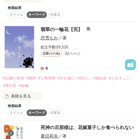
検索結果
作品を読む
◆乾鞠乃（いぬい　まりの）25歳

タイトル
キーワード
作家名
黒鉄商事株式会社・エネルギー課で働く会社員

人混みが苦手。男性の「広い肩幅」が大好き

翡翠の一輪花【完】
完
恋雪もか
／著
×

総文字数/20,520
◆八木下繁樹（やぎした　しげき）31歳

32ページ
恋愛(その他)
黒鉄商事株式会社・エネルギー課の課長。鞠乃の上司

4
広い肩幅と程よく筋肉質な胸板の持ち主

職場では冷徹な上司として有名

#お嬢と若頭
#婚約
#三角関係
#すれ違い
#切ない
#独占欲
#じれキュン
#身分差
#短編
˚˙༓࿇༓˙˚˙༓࿇༓˙˚˙༓࿇༓˙˚

表紙を見る
「不思議ですね。実は私、人混みが苦手なんですけど、課長の
前でだけちゃんと息ができるんです」

検索結果
タイトル
キーワード
作家名
スーツ越しでもよくわかる彼の広い肩幅が、私の盾になってく
「一生、俺のそばから離れるな」

死神の旦那様は、花嫁菓子しか食べられない
夏目莉央
／著
いつの間にか変わってしまった
