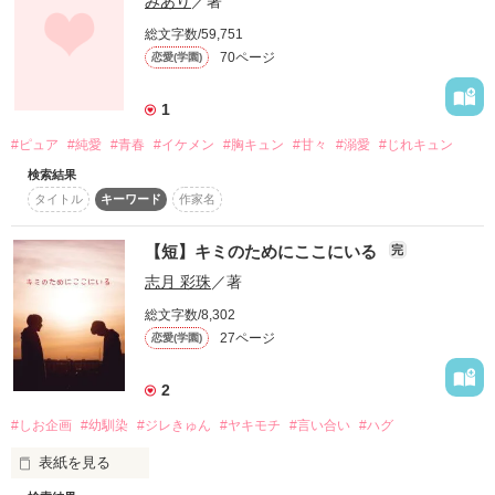
みあり
／著
「あれま」

を別作品として公開中

総文字数/59,751
「なっ、夏宮くん！？」

70ページ
恋愛(学園)
1
クラスメイトのイケメンくん（全裸）に変身しました…！？

#ピュア
#純愛
#青春
#イケメン
#胸キュン
#甘々
#溺愛
#じれキュン
作品を読む
「なるほど。凛に触ると人間に戻れるのか」

検索結果
タイトル
キーワード
作家名
夢みたいな話だけど、夢じゃない。

【短】キミのためにここにいる
完
夏宮くんは私がいないと、

志月 彩珠
／著
総文字数/8,302
「猫んなっちゃうんだもん」

27ページ
恋愛(学園)
そんな可愛い笑顔で言われてもー…(白目)

2
#しお企画
#幼馴染
#ジレきゅん
#ヤキモチ
#言い合い
#ハグ
表紙を見る
「ねぇ、凛。 飼われてあげようか」
