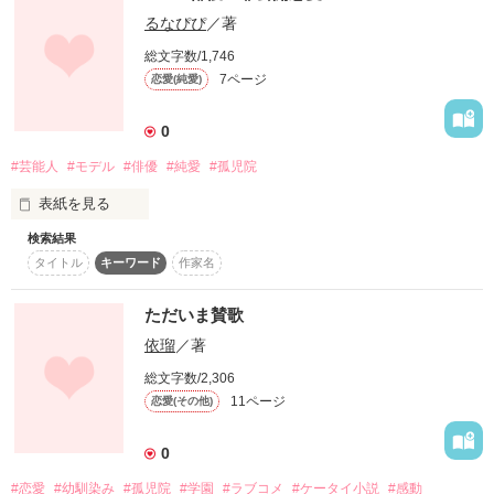
また、素人が描いた作品になりますので、文字が、おかしいと
作品を読む
るなぴぴ
／著
ころなどが、出てくるかと思いますが、優しい目で見ていただ
けたら幸いに思います。

総文字数/1,746
7ページ
恋愛(純愛)
医療に付きましても、Dr.では、ありませんので、正しくないか
もしれません。多少は、調べたりして、描かせて頂きますが、
0
実査と、違いましても気にさないでいただきたいと思います。
#芸能人
#モデル
#俳優
#純愛
#孤児院
表紙を見る
作品を読む
検索結果
タイトル
キーワード
作家名
Tiara 専属ﾓﾃﾞﾙ

   葉山 衣舞 (はやま いぶ)

ただいま賛歌
依瑠
／著
             ×

総文字数/2,306
俳優

11ページ
恋愛(その他)
   松永 蓮 (まつなが れん)

0
#恋愛
#幼馴染み
#孤児院
#学園
#ラブコメ
#ケータイ小説
#感動