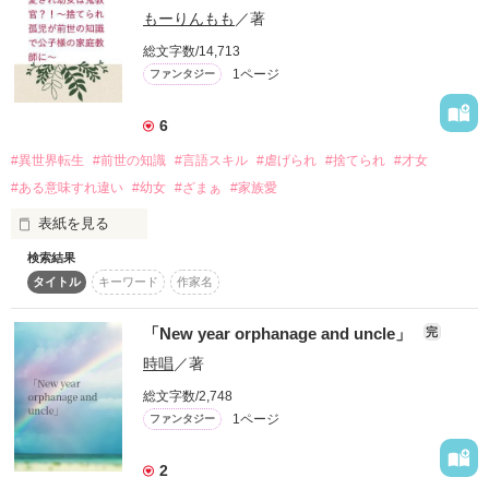
はじめましての方もこんにちわの方もこの作品を楽しんでくれ
もーりんもも
／著
たら嬉しいです!

この

そしてその日

最後までお付き合いくださいませ(・ω・)

総文字数/14,713
彼女は行方不明になった。

1ページ
ファンタジー
この作品はファクションです。
罪を

春、夏、秋、冬………─────

6
季節はどんどんと過ぎていき

#異世界転生
#前世の知識
#言語スキル
#虐げられ
#捨てられ
#才女
作品を読む
５年の月日が流れた。

#ある意味すれ違い
#幼女
#ざまぁ
#家族愛
ゆるして

表紙を見る
検索結果
捨て子だったサリーは転生者だったため、義理の母親や兄妹に
22歳の春

H20.11.25公開

タイトル
キーワード
作家名
辛くあたられながらも強く生きていた。だがサリーを拾ってく
彼女は再び、俺の前に現れた。

れた祖母が亡くなると、八歳で立ち入りが禁じられている森に
＊＊＊＊

捨てられる。

「New year orphanage and uncle」
完
サリーは森の中を彷徨っているうちに巨大な魔法陣を踏んでし
国王暗殺の容疑者として…─────

時唱
／著
saori@さんが作曲された

まう。気がつけば、そこは知らない国の公爵家の一室だった。
オリジナルソングとの

不思議な縁を感じた公爵は、サリーの数学の才能を見込んで息
総文字数/2,748
クリスマス・コラボ小説です。

子の勉強相手として面倒を見ることに。

1ページ
ファンタジー
公爵は、長い間、亡くなった兄の恋人の行方を探していた。兄
もし、よろしければ

が死ぬ間際に、恋人が妊娠していると言い残したのだ。手がか
2
りが掴めず苦悩する公爵。公爵家でのびのび過ごすサリー。

＊‐‐‐‐‐‐‐‐‐‐＊
