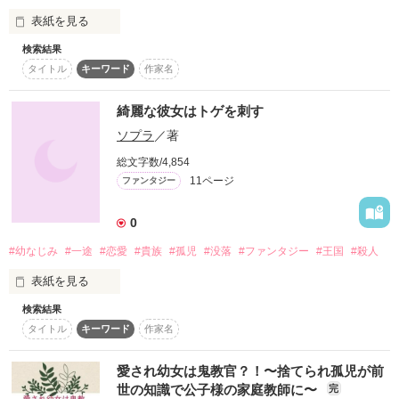
うれしい感想ありがとう御座います♪
少女は受け入れる事が出来るのか……?

表紙を見る
家族の絆と仮母、仮娘の友情を描く。

検索結果
作品を読む
タイトル
キーワード
作家名
激しく

「同い年のお母さん?ふざけてんの。あり得ないから。」

綺麗な彼女はトゲを刺す
―愛を認めたくない詔

作品を読む
儚く

ソプラ
／著
「あたしの家族になって下さい…」

総文字数/4,854
―居場所を求める愛

優しく

11ページ
ファンタジー
「父さんは母さんのことを忘れてはいない。

これは次に進むための結婚なんだ。分かってくれとはいわない
0
何ものにもかえがたく

から…、せめて彼女と口を聞いてやってくれ」

－愛する者達を守ってやりたい父

#幼なじみ
#一途
#恋愛
#貴族
#孤児
#没落
#ファンタジー
#王国
#殺人
あなたを愛している

表紙を見る
複雑な関係の中で皆はもがく。

何かを掴み取る為に。

検索結果
……神さま。

タイトル
キーワード
作家名
17歳のある日

執筆開始/2010.7.24

愛され幼女は鬼教官？！〜捨てられ孤児が前
どうか

何年間も溜め込んだ恋心を

世の知識で公子様の家庭教師に〜
完
彼女に打ち明けた。
