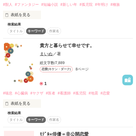
是非

いずれ二人の運命が交差することを彼らはまだ知らない。

#獣人
#ファンタジー
#短編小説
#新しい年
#孤児院
#年明け
#種族
王立兵団員：リト＝サルビア

聞きに行ってくださいね。

第6回ベリーズカフェファンタジー小説大賞応募作のため完結
表紙を見る
設定しています。
サンクス☆レビュー

検索結果
国王暗殺の容疑者：ティナ＝スターチス

此処は新しい年になったばかりの汚れたどこかの惑星のどこか
タイトル
キーワード
作家名
の国のどこかの街。

紅花-ﾍﾞﾆｶ- さま

作品を読む
花穏さま

新米王立兵団員：ハース＝アスチルベ

貴方と暮らせて幸せです。
街はいつもより盛況のようだ。

まいぬ
／著
＊‐‐‐‐‐‐‐‐‐‐＊

総文字数/7,889
そして、この物語はとある孤児院でのある1日の御話。

8ページ
恋愛(キケン・ダーク)
作品を読む
俺は知らなかったんだ。

1
ファンタジーに興味のある君にはきっとぴったりだろう。

彼女の苦しみを

#喘息
#心臓病
#ヤクザ
#医者
#看護師
#孤児院
#地震
#恋愛
彼女の葛藤を

彼女が殺した感情を

さあっ！どうぞごゆっくり。。
表紙を見る
何も…知らなかったんだ。

検索結果
楽しんで読んでいただけたらなと思います。

タイトル
キーワード
作家名
作品を読む
※続編では、ありません。誰でもお読みいただけます。

ﾓﾃﾞﾙ×俳優＝非公開恋愛