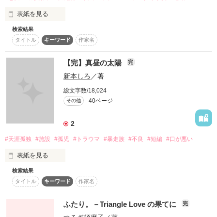
表紙を見る
大嫌いな奴が

実は１０年前に好きだった人

検索結果
タイトル
キーワード
作家名
それに気づいた途端

“ここから出して”と

【完】真昼の太陽
完
まるで１０年前に戻ったみたいで……

キミを呼んでみたけど、

新本しろ
／著
総文字数/18,024
昔でストップしたはずの純愛が

“そう、出ておいで”の

40ページ
その他
コエも聞こえないから。

また歯車を廻し始める

2
#天涯孤独
#施設
#孤児
#トラウマ
#暴走族
#不良
#短編
#口が悪い
耳をふさぎ

表紙を見る
ﾓﾃﾞﾙ×俳優の非公開恋愛！？

目を閉じて

検索結果
僕は置いていかれていく。

タイトル
キーワード
作家名
ふたり。－Triangle Love の果てに
完