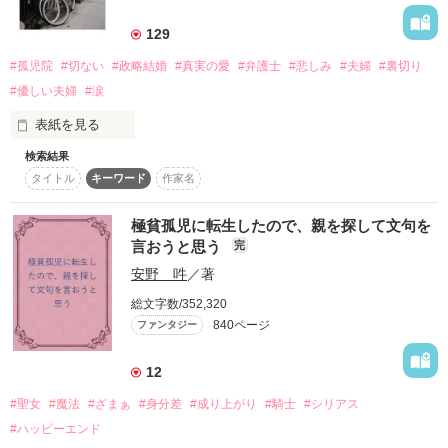
詳しく検索
129
検索対象
#孤児院
#切ない
#政略結婚
#真実の愛
#弁護士
#悲しみ
#夫婦
#裏切り
タイトル
キーワード
作家名
表紙コメント
#優しい夫婦
#涙
あらすじ
表紙を見る
検索結果
ジャンル
タイトル
キーワード
作家名
「41作品目」

　完結致しました。

極貧孤児に転生したので、親を探して文句を
感想
　読んで頂けましたら

言おうと思う
完
　幸いです。

ステータス
全て
完結
更新中
安野 吽
／著
　合わないと思われましたら

総文字数/352,320
　直ぐに退出されて下さい。

作品の長さ
長編
中編
短編
840ページ
ファンタジー
　宜しくお願い致します。

作品の長さについて
12
　※※Mamo※※で、ございました。

#聖女
#魔法
#ざまぁ
#身分差
#成り上がり
#騎士
#シリアス
コンテスト
#ハッピーエンド
超短編！フェチから始まる溺愛コンテスト
*****　これより　*****
