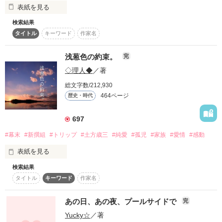
表紙を見る
スターツ出版小説投稿サイト合同企画「1話からの長編大
賞」ベリーズカフェ会場
検索結果
この世界に来て初めて見た情景は、寒々しい一面の雪景色
両親を亡くし

タイトル
キーワード
作家名
――。

その他の条件
動画あり
コミックあり
孤児院で育った経験のある

それから十数年……聖王国ランシルエルトの地で、亡くなった
浅葱色の約束。
完
赤ん坊の身体に転生したシーリは、十六歳になった。

　桜

◇理人◆
／著
「この身体の持ち主のためにも、絶対ここを出て自分を捨てた
母親に会いに行ってやる――」そんな思いを抱えながら、貧乏
孤児院の先生方も

総文字数/212,930
な孤児院兼教会でみなしごたちと共に、業突く張りの老シスタ
464ページ
歴史・時代
ー・ラミニに搾取される毎日。

共に暮らす孤児の子達も

しかし、転生して何度目かの聖女選別の儀で、その境遇は変わ
697
る。突如出現した魔物に立ち向かった時、なんと聖女の持つ特
優しくて、辛いことは

殊能力――奇跡に目覚めたのだ。ただ……それで操れたのは、
#幕末
#新撰組
#トリップ
#土方歳三
#純愛
#孤児
#家族
#愛情
#感動
ちっぽけな紙キレで……⁉

なに・・一つなかった。

表紙を見る
「――あなたを聖都にお連れ致します。新たな聖女シーリ」

だが、それを偏見にとらえる

聖王国騎士団長アルベールに連れ出され、民の生活を支える聖
検索結果
女会の一員として迎えられたシーリは、次第に聖都での豊かな
大人に・・・・

タイトル
キーワード
作家名
生活に馴染みだす。だが、その出自を嫌う貴族の娘アンジェリ
カが排斥に動き出し……同時に大聖殿の見知らぬ部屋では、密
激しく罵られる

あの日、あの夜、プールサイドで
完
かにこの王国を揺るがす事態が進行して――。

Yucky☆
／著
そんな大人の世界の方が

灯りの無い町、不恰好な握り飯、
