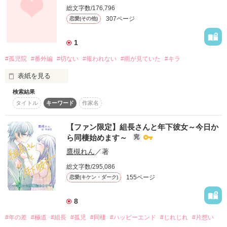
　他人の身体を借りて転生した少女の、けじめと幸せを追うフ
刀を差した侍、月が照らす道。

総文字数/176,796
ァンタジー。
余程・・・おかしいと思う・・

307ページ
恋愛(その他)
出会いは、そんなもの。

だが・・・

1
作品を読む
　いつまで・・私は・・

#孤児院
#番外編
#切ない
#報われない
#雨が見ていた
#キラ
　　幸せな生活を探さないと

『───寂しいってなぁに？』

表紙を見る
　　　いけないのだろう・・・・

検索結果
タイトル
キーワード
作家名
俺、吉良光太郎

愛情を知らずに育った少女がひとり、

【ファン限定】組長さんと年下彼女～今日か
幕末の世を彷徨う。

ら同棲始めます～
完
モットーは勝つためには

作品を読む
鷹槻れん
／著
手段は選ばない

総文字数/295,086
155ページ
『笑ってくれ、トシ。…俺は鬼にはなりきれんよ』

恋愛(キケン・ダーク)
正義は勝つ

ではなく

勝ったものが正義となる。

8
『俺からすりゃあ近藤さん。あんたが一番の鬼だぜ』

#年の差
#極道
#組長
#孤児
#同棲
#ハッピーエンド
#じれじれ
#片想い