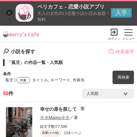
ベリカフェ - 恋愛小説アプリ
入手
大人の女性向け恋愛小説が読み放題！
無料
ログイン
メニュー
小説を探す
検索履歴
「孤児」の作品一覧・人気順
条件
再検索
孤児 |
タイトル, キーワード, 作家名
対象
68
件
検索ワード
幸せの扉を探して
完
を含む
※※Mamo※※
／著
総文字数/77,586
を除く
104ページ
恋愛(その他)