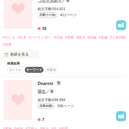
つるぎ須磨子
／著
作品を読む
――彼女は知らない。

総文字数/354,921
411ページ
恋愛(その他)
守ろうとしたことも、

守られていることも。

35
#やくざ
#抗争
#バーテンダー
#兄妹
#禁断
#孤児
#続編
#長編
#三角関係
――彼は知らない。

#刺青
私を必要とするものは誰もいない。

どこにも居場所がない。

置いていったことも、

表紙を見る
なら、もう、死んでしまいたい。

検索結果
置いていかれたことも。

私を見て微笑む

タイトル
キーワード
作家名
そのあなたの唇に

天涯孤独の少女、真昼は。

Dearest
繁華街で人波を眺めるのが日課だった。

完
――僕らは知らない。

悲しみが隠れていたのに

陽生
／著
“ただいま”も、“おかえり”も。

わざと気付かないふりをした。

ある日、しつこいナンパ男にからまれ襲われそうになる。

総文字数/298,988
そんな時、助けてくれたのは。

596ページ
恋愛(純愛)
東最大勢力だと言われている御影組の真夜だった。

2011.05.22～

7
今この瞬間でさえ

#家族
#外国
#芸能人
#孤児
#絆
#純愛