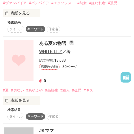
いろんな事情と

#ヴァンパイア
#バンパイア
#エクソシスト
#幼女
#嫌われ者
#孤児
　でも大きな身分の差がユミアを苦しめる

それぞれの想い

表紙を見る
　アウスレッドはそんな事何も気にしないただユミアを

※理人の原点です。

　　　　　　　愛するだけ

検索結果
タイトル
キーワード
作家名
拙い文章力ではありますが、それ含め大切

　　身分の差を乗り越えて二人は結ばれるのか

１人。彷徨っていた。

にしているため、あえて訂正していません。

ある夏の物語
完
　　逃げるユリアに追いかけるアウスレッド　　

徐々に分かる真相

ここがどこかも分からないまま、言いようのない苦しみに襲わ
歴史に沿っているようで忠実ではございません。

WHITE LILY
／著
れていた。

年月、方言に差異があります。

　　ユリアのサクセスストーリーにもわくわくする

総文字数/13,683
そこが、とても危険な場所とも知らずに。

30ページ
恋愛(その他)
　　　スピード感あふれる二人の恋に酔わされる

それら諸々了承の上、温かい目で

ご覧になっていただけますと幸いです。

0
そんな私を、あなたが助けてくれた。

#夏
#切ない
#あやふや
#高校生
#殺人
#孤児
#キス
赤い瞳の、あなたが。

孤独な少女と

表紙を見る
それがどれだけ危険であるかも知らずに。

検索結果
記憶喪失の不思議な少年の物語☆

タイトル
キーワード
作家名
～・～・～・～・～・～・～

作品を読む
『蒼い炎』

JKママ
作品を読む