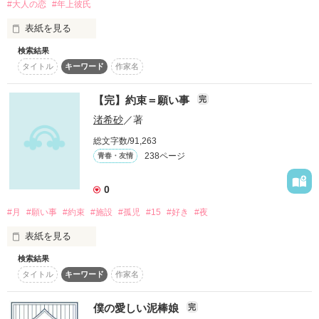
愛は信じない

#大人の恋
#年上彼氏
運なんてもっと信じないし

表紙を見る
神様なんてこの世にいない

残酷だ。

検索結果
児童養護施設『陽だまり』育ちの神田 芽生（かんだ めい/23
人の生というものは、執着は、厄介なものだ。

タイトル
キーワード
作家名
歳）は、勤め先のファミレス近くの小さな平屋に住んでいた
が、不審火による火事で焼け出されてしまう。

俺が信じるのは

行くところがなくて途方に暮れていたところを、子供の頃から
自分自身の力だけ

【完】約束＝願い事
完
“時として愛情は、哀しみを連れてくる”

見知っている相良京介（さがらきょうすけ/38歳）に拾われて、
渚希砂
／著
彼の自宅マンションで家事をすることを条件に間借りをさせて
もらえることに。

他人はすぐに自分を裏切る

総文字数/91,263
それは、子供の頃から京介に恋心を抱いていた芽生にとって、
238ページ
青春・友情
千載一遇のチャンスだった。

＊

0
極道者と、彼のことが大好きな女性の年の差恋愛譚。

俺は誰も信じない…――

#月
#願い事
#約束
#施設
#孤児
#15
#好き
#夜
※極道モノと銘打っていますが、あまり極道色は濃くないです
（特に前半）。そう言うのを望まれる方には向かないかも知れ
表紙を見る
彼等と交わした約束はいつだって。

ないことを予めご了承ください。

やさしくて、あたたかくて。

※ちょっとだけBL要素あり。

検索結果
…☆…☆…☆…☆…☆…☆…☆…☆…

※少しサスペンス要素あり？（あくまでも少しそんな要素があ
タイトル
キーワード
作家名
そして。

るだけで、サスペンスではありません）

雨が見ていた番外編

響弥のライバル

施設で暮らす夢瞳(ﾕﾒ)は

僕の愛しい泥棒娘
完
（執筆期間：2024/10/14〜）

吉良光太郎の半生を描きます。
