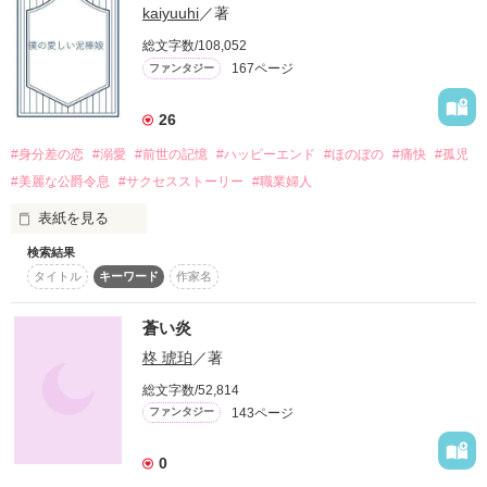
kaiyuuhi
／著
---------------------

…☆…☆…☆…☆…☆…☆…☆…☆…
総文字数/108,052
『───…幸せになれ。』

○表紙は市瀬 雪様に依頼して描いて頂きました！

ある夜

167ページ
ファンタジー
　※作品シェア以外での無断転載など固くお断りします。

○公開後に加筆修正する場合がございます。

記憶喪失の少年、照(ｼｮｳ)と

作品を読む
○素人が趣味で書いている無料小説です。ヒーローとヒロイン
26
にはそれなりに思い入れがあります。どうか優しい気持ちで見
哀しいほどに、綺麗だった。

守ってやって下さい。
#身分差の恋
#溺愛
#前世の記憶
#ハッピーエンド
#ほのぼの
#痛快
#孤児
#美麗な公爵令息
#サクセスストーリー
#職業婦人
お互いの願いを叶える

表紙を見る
作品を読む
不思議な約束を交わした

検索結果
＊

前世の記憶で自分の人生を切り開いていく。

タイトル
キーワード
作家名
　　　　泥棒娘　ユミア

＊

蒼い炎
　　恋のお相手は現国王の甥にあたる

柊 琥珀
／著
　公爵の嫡男であり筆頭補佐官のアウスレッド

総文字数/52,814
ふたりを取り巻く

143ページ
ファンタジー
　ユミアの泥棒スキルがアウスレッドを助けて

浅葱色の約束。

0
　　　　悪い奴らを捕まえる
