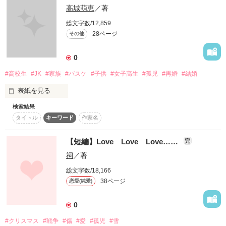
何も言わずに

高城萌恵
／著
さよならなんて

総文字数/12,859
作品を読む
28ページ
その他
 ★  ★  ★  ★  ★  ★

させないから

0
※ 注

#高校生
#JK
#家族
#バスケ
#子供
#女子高生
#孤児
#再婚
#結婚
表紙を見る
「」は現在の台詞

せめて、後生だから

あたし達の関係を

検索結果
母が小さい頃に亡くなり、父と3人の兄弟と一緒に暮らす百丘
『』は過去と想像の台詞

うやむやになんかしないで

タイトル
キーワード
作家名
詔(ひおか みこと)。

彼女は男勝りで勝気なバスケ少女へと成長する。

です。

【短編】Love Love Love……
完
～・～・～・～・～・～・～

そんな詔の父、舜和(しゅんわ)が再婚相手として連れてきたの
祠
／著
は同い年の高校2年生の少女、愛であった。

同い年?

総文字数/18,166
しかも高校生?

38ページ
恋愛(純愛)
2011.5.3

再婚なんて認めない!!

☆ ★ ☆ ★ ☆ ★ ☆ ★

↓

2011.5.4

0
母が大好きで、今でも忘れる事が出来ない詔は再婚を断固反対
する。

舞 櫻人さま

#クリスマス
#戦争
#傷
#愛
#孤児
#雪
大人しめで女の子らしい清楚な少女を、男気に溢れるスポーツ