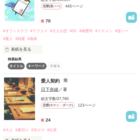
でもなれなかった。

445ページ
恋愛(逆ハー)
☆。.:*:・゜★

70
『お前は俺のものにする』

#オフィスラブ
#ラブコメ
#大人の恋
#OL
#御曹司
#イケメン
#逆ハー
#愛人
#純愛
#偽装
女の純情におかまいなしの俺様男。

2015/10/14～　Berry's Cafe連載開始

表紙を見る
2011/01/03～2011/08/26（小説家になろう完結済）

愛人でもかまわなかったのに。

検索結果
（サイト掲載全86話完結済、番外編2話）

　付き合いでコンパに顔を出した蓮形寺唯由(れんぎょうじ　い
タイトル
キーワード
作家名
よ)は、王様ゲームのせいで、

あの背中に寄り添って、生きられたなら。

　雪村蓮太郎(ゆきむら　れんたろう)という謎のイケメンと仮
愛人契約
完
の愛人契約を結ぶことになってしまった。

日下奈緒
／著
　一介の研究員でいたい蓮太郎は曽祖父の会社を継ぎたくない
総文字数/37,780
作品を読む
ので、曽祖父が最も嫌う、女性スキャンダルを起こしたいのだ
123ページ
恋愛(キケン・ダーク)
と言う。

◇◇ご愛読ありがとうございます◇◇
24
　いやでもあの～、あなた、結婚していないので、それ、ただ
の恋人になるのでは……？

#大人
#裏切り
#甘ロマ
#社長
作品を読む
　マイペースな蓮太郎に振り回され、仮の愛人契約をしてしま