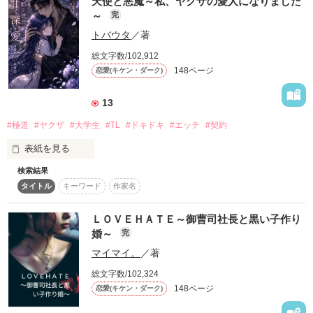
天使と悪魔～私、ヤクザの愛人になりました
読者様の後押しによるものだと感謝しております。

 ──そんなある日、隣に河本麗華という美しい女性が引っ越し
～
完
「お前には緒方総合病院の次期院長である、緒方一矢と結婚し
ありがとうございます。

てきてから、早苗の運命が大きく変わりだす……。  

てもらう」

トバウタ
／著
書籍化にともない、限定公開となりました。

永遠の愛など存在しない。 あるのは人間の満たされない歪んだ
総文字数/102,912
心苦しく、申し訳ない気持ちでいっぱいですが、

欲望   

148ページ
今作以上に楽しんでいただける作品を書いていきたいと思って
恋愛(キケン・ダーク)
本来の相手は、本妻の子である陽（よう）だった。

いますので

けれど、彼女は好きな男を追って家を出てしまった。

今後ともよろしくお願いいたします。

  ※画像はフリー素材です

13
尚、書籍版はかなりの加筆をいたしまして、さらに読み応えの
#極道
#ヤクザ
#大学生
#TL
#ドキドキ
#エッチ
#契約
私たち母娘は、逆らうことができない。

あるものに

表紙を見る
なったかと思います。

作品を読む
相手の男性が、どんなに私を疎ましく思っていたとして
こちらも、よければお楽しみくださいませ。

検索結果
本作品をご愛読いただき、ありがとうございます。

も……。

タイトル
キーワード
作家名
初めてのTLコミックを書いていきたいと思います。

２０１５年１２月１０日

ちょっぴり過激でエッチな大学生×ヤクザのラブストーリーを
惣領莉沙

ＬＯＶＥＨＡＴＥ～御曹司社長と黒い子作り
お楽しみください！

素敵なレビューをありがとうございます！！

婚～
完
マイマイ。
／著
ーーー

さとみっち 様

★登場人物紹介★

ゆっき。 様
総文字数/102,324
◇手使天（てづかそら）19歳

148ページ
恋愛(キケン・ダーク)
この物語の主人公、ヒロイン。通称、天使。人を疑うことを知
らず誰にでも優しいので、人に付け込まれやすい。
