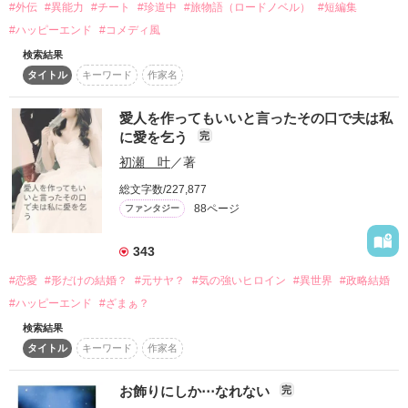
#外伝
#異能力
#チート
#珍道中
#旅物語（ロードノベル）
#短編集
仕事では何度も衝突するが泉は洋介と結婚するまでと言う期間
限定の

#ハッピーエンド
#コメディ風
愛人契約を結ぶ。

検索結果
タイトル
キーワード
作家名
＊＊＊＊＊＊＊＊＊＊＊＊＊＊＊＊＊＊＊＊＊＊＊＊＊

愛人を作ってもいいと言ったその口で夫は私
に愛を乞う
完
誤字脱字など読みにくい点があると思います。

初瀬 叶
／著
ご迷惑おかけします。
総文字数/227,877
88ページ
ファンタジー
作品を読む
343
#恋愛
#形だけの結婚？
#元サヤ？
#気の強いヒロイン
#異世界
#政略結婚
#ハッピーエンド
#ざまぁ？
検索結果
タイトル
キーワード
作家名
お飾りにしか⋅⋅⋅なれない
完