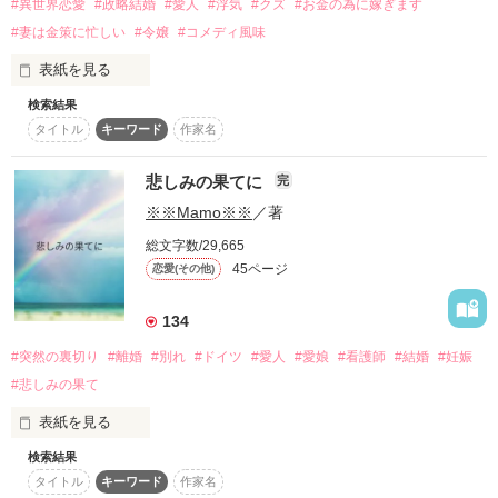
#異世界恋愛
#政略結婚
#愛人
#浮気
#クズ
#お金の為に嫁ぎます
つまらない、面白くないと

思われる方は、直ぐに退出されて

#妻は金策に忙しい
#令嬢
#コメディ風味
下さい。

表紙を見る
検索結果
※注意。夫はクズです、ご了承下さい。

☘️☘️「お飾りにしか···なれない」

タイトル
キーワード
作家名
に、レビュー頂きました。

バリアンママ様

「まさか、身体の関係がある訳じゃないだろうな」

ゆうだいばあば様

悲しみの果てに
完
もも太様

※※Mamo※※
／著
　義弟との不貞を疑う初夜をすっぽかした夫。

本当にありがとうございます。

凄く励みになりました。

総文字数/29,665
「不貞をするなど、妻としての自覚はないのか？」

これからも精進致します。

45ページ
恋愛(その他)
　愛人が数十人もいる人間の台詞とは到底思えない。

　　※※Mamo※※で、ございました。

134
　自分は浮気をするけれど、妻には絶対に許さないという事だ
ろうか……クズ過ぎる。

#突然の裏切り
#離婚
#別れ
#ドイツ
#愛人
#愛娘
#看護師
#結婚
#妊娠
*****　これより　*****

#悲しみの果て
◆◆◆

表紙を見る
ど田舎貴族の伯爵令嬢エレノラ。お人好しの父のせいで伯爵家
紗雪は······

検索結果
はいつも火の車だった。そしてある日ついに借金まで背負うハ
タイトル
キーワード
作家名
「15作品目」

メに……。

自分を大事に大切に育ててくれた
