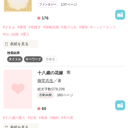
悔しさで胸がしめつけられるなか、会場に戻ろうとする私に声
137ページ
ファンタジー
をかける男がいた――。

※短編版『結婚当日に夫が浮気したから、ヤケで愛人募集した
176
ら王弟殿下が志願してきた件。』

#ざまぁ
#継母
#世継ぎ
#政略結婚
#虐げられ
#痛快
#ハッピーエンド
の長編化になります。

短編版のコミカライズが決定しました！
#白い結婚
#愛人
表紙を見る
作品を読む
検索結果
公爵家の次期当主デルバートと政略結婚をした侯爵令嬢のアリ
タイトル
キーワード
作家名
ステラ。

ところが、初夜に夫から語られたのは愛人シェリーナの存在だ
った。

十八歳の花嫁
完
御堂志生
／著
デルバートがアリステラを選んだ理由は、シェリーナの子ども
を公爵家の跡取りにするため。

総文字数/278,206
アリステラはシェリーナと髪色、瞳の色が同じだから選ばれた
380ページ
恋愛(純愛)
のだ。

デルバートはアリステラに「公爵夫人としての務めだけ果たせ
60
ばよい」と冷たく告げる。

#十八歳の愛人
#社長
#偽装
#婚約
#年の差
（あ、またこのパターンか…）

表紙を見る