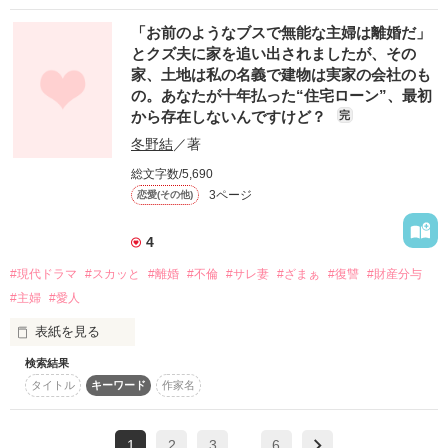
　　完結　致しました。

そんな時、知り合いから公爵家の縁談話が舞い込んできた。し
両親の役に⋅⋅⋅⋅⋅たちたい⋅⋅⋅⋅⋅⋅

「お前のようなブスで無能な主婦は離婚だ」
かも結婚すれば借金の倍額を支払ってくれるという。

　こんな私の作品でも良いと

更に相手の令息は家柄良し、頭脳明晰、眉目秀麗、その他馬術
とクズ夫に家を追い出されましたが、その
父が営む立花デパートの為⋅⋅⋅⋅⋅

　思って頂ける方に

に剣術など完璧な青年だ。

家、土地は私の名義で建物は実家の会社のも
　読んで頂けたら幸いです。

ただ、無類の女好きで常時数十人もの女性と身体の関係のある
そこで働く従業員と

の。あなたが十年払った“住宅ローン”、最初
クズだった。

　　　その家族の為⋅⋅⋅⋅⋅⋅

から存在しないんですけど？
完
　合わない思われましたら

だが背に腹は変えられないと、エレノラは公爵家へと嫁ぐ事を
　直ぐに退出して下さい。

冬野結
／著
決意する。

　　政略結婚を受ける

しかし対面した彼から「こんな芋っぽい娘だとはがっがりだ」
総文字数/5,690
　※※Mamo※※で、ございました。

「私の妻には相応しくない。よって、妻とは認めない」と一蹴
3ページ
恋愛(その他)
されてしまう。

だが⋅⋅⋅⋅⋅それは⋅⋅⋅⋅⋅

無類の女好きなのに、どうやらエレノラには興味がないみたい
だった。

4
政略結婚と言うには⋅⋅⋅⋅あまりにも

そして彼は初夜をすっぽかして愛人の元へ出かけて行った。
*****　これより　*****

#現代ドラマ
#スカッと
#離婚
#不倫
#サレ妻
#ざまぁ
#復讐
#財産分与
⋅⋅⋅⋅⋅ほど遠い⋅⋅⋅⋅⋅

#主婦
#愛人
　　⋅⋅⋅⋅⋅⋅⋅⋅⋅⋅⋅もの⋅⋅⋅⋅⋅⋅だった⋅⋅⋅⋅⋅⋅

作品を読む
母を亡くし

表紙を見る
父は、母を失った悲しみに

検索結果
耐えきれず、日本から去った。

専業主婦の遥は、ある日突然すべてを奪われました。

ただ⋅⋅⋅⋅⋅持ち歩く⋅⋅⋅⋅⋅⋅⋅⋅お飾り⋅⋅⋅⋅⋅⋅⋅

タイトル
キーワード
作家名
その時に、私を支えてくれたのは

夫は家に若い愛人を連れ込み、遥の目の前で言い放ちます。

　⋅⋅⋅⋅⋅⋅⋅⋅⋅⋅⋅⋅⋅それでも⋅⋅⋅⋅⋅⋅⋅⋅

あの人だった。

「お前みたいなブスで無能な主婦は離婚だ。出ていけ」と。

1
2
3
6
…