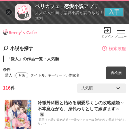
ベリカフェ - 恋愛小説アプリ
入手
大人の女性向け恋愛小説が読み放題！
無料
ログイン
メニュー
小説を探す
検索履歴
「愛人」の作品一覧・人気順
条件
再検索
愛人 |
タイトル, キーワード, 作家名
対象
116
件
検索ワード
冷徹外科医と始める溺愛尽くしの政略結婚～
を含む
不本意ながら、身代わりとして嫁ぎます～
完
[原題]すれ違い政略結婚～一途なドクターは身代わりの花嫁を独占し
を除く
たい〜