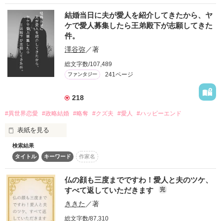
結婚当日に夫が愛人を紹介してきたから、ヤ
ケで愛人募集したら王弟殿下が志願してきた
件。
作品を読む
澤谷弥
／著
総文字数/107,489
241ページ
ファンタジー
218
#異世界恋愛
#政略結婚
#略奪
#クズ夫
#愛人
#ハッピーエンド
表紙を見る
検索結果
結婚式当日。

タイトル
キーワード
作家名
結婚披露パーティーの会場を抜け出した夫が、庭園で愛人と熱
いキスを交わし抱き合っていた。

さらに夫は、私に向かって「君も愛人を作ればいいよ」とまで
仏の顔も三度までですわ！愛人と夫のツケ、
言ってきた。

すべて返していただきます
完
よし、せっかく人が集まっているのだから、そこで愛人を見つ
ききた
／著
けよう！と思ったものの、自分の結婚披露パーティーで愛人を
探すとは、なんて滑稽な話なのだろう。

総文字数/87,310