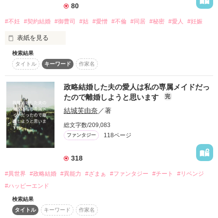
作品を読む
祖母に教えられた優しさを大切にしている

80
#不妊
#契約結婚
#御曹司
#姑
#愛憎
#不倫
#同居
#秘密
#愛人
#妊娠
◇亜魔野心（あまのしん）25歳

この物語のヒーロー。裏世界では悪魔と呼ばれている。

表紙を見る
金を稼ぐことを一番に考えていて非道だと言われているが、信
頼する人間には優しさを見せることもある。

検索結果
天を5000万円で買った。

タイトル
キーワード
作家名
これは、子供を作る為だけの結婚。

作品を読む
苑神光（そのがみらいと）24歳

政略結婚した夫の愛人は私の専属メイドだっ
この物語のサブヒーロー。

だけど、産むのは夫の子供ではなくて。

たので離婚しようと思います
完
表面上は良い人を装っているが二重人格な遊び人。神と呼ばれ
てはいるが、性格の悪さゆえに堕天使と言われることも……

結城芙由奈
／著
総文字数/209,083
羽衣京子（はごろもきょうこ）18歳

光の妹であり天の友達。正義感が強く天のことが大好きで天の
118ページ
ファンタジー
辻山千花(23)♀受付嬢

親友になりたいと思っている。武術を心得ており、たくましい
一面も持つ。
318
×

#異世界
#政略結婚
#異能力
#ざまぁ
#ファンタジー
#チート
#リベンジ
作品を読む
#ハッピーエンド
眞山綾知(35)♂社長

検索結果
タイトル
キーワード
作家名