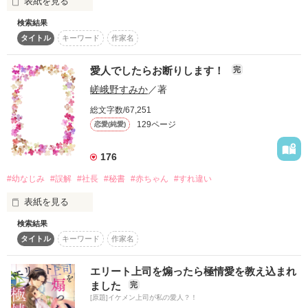
表紙を見る
ったOL、唯由の日常。

検索結果
この契約に愛はない

タイトル
キーワード
作家名
　おまけのお話「(仮)愛人契約やめました」更新中です(⌒▽⌒)

はずだった……

愛人でしたらお断りします！
完
嵯峨野すみか
／著
総文字数/67,251
作品を読む
129ページ
恋愛(純愛)
176
作品を読む
#幼なじみ
#誤解
#社長
#秘書
#赤ちゃん
#すれ違い
表紙を見る
検索結果
タイトル
キーワード
作家名
椿はピンチだった。

父が遺してくれた洋菓子店が叔父に乗っ取られそうなのだ！

エリート上司を煽ったら極情愛を教え込まれ
ました
完
[原題]イケメン上司が私の愛人？！
「助けて、そうちゃん！」
