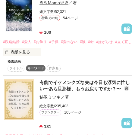
※※Mamo※※
／著
総文字数/52,321
54ページ
恋愛(その他)
109
#政略結婚
#愛人
#お飾り
#子供
#愛のない
#涙
#命
#嫌がらせ
#立て直し
表紙を見る
検索結果
タイトル
キーワード
作家名
「63作品目」

　　完結致しました。

有能でイケメンクズな夫は今日も浮気に忙し
　中途半端に非公開にしてしまい

い〜あら旦那様、もうお戻りですか？〜
完
申し訳ありません。

秘翠ミツキ
／著
あの時は、そこまで考える余裕が

ありませんでした。

総文字数/235,403
105ページ
ファンタジー
こんな私の本でも良いと

思って頂ける方に読んで頂けたら

幸いです。

181