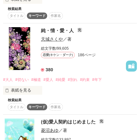
幼少期から家族に愛されず、妹リエルの世話を押し付けられて
きたアリステラ。

検索結果
美馬藤臣――

タイトル
キーワード
作家名
家族だから愛されるとは限らない。

彼の前にひとりの少女が立っている。 

もちろん夫も例外ではない。

純・情・愛・人
完
諦めることには慣れている。

天城さくや
／著
醜い人間の欲望に巻き込まれ、傷つくであろう十八歳の少女。 

アリステラはデルバートからの条件を受け入れ、仮面夫婦とし
総文字数/99,605
ての生活を始めたが…。
誰かに手折られる花ならば、いっそ自分の手で……。 

186ページ
恋愛(キケン・ダーク)
380
今の彼は、その想いの呼び名を知らない。 

作品を読む
#大人
#切ない
#極道
#愛人
#純愛
#別れ
#約束
#年下
それは、西園寺愛実との運命の出逢いだった。

表紙を見る
★注意★

検索結果
タイトル
キーワード
作家名
本作は「十八歳の愛人」のアナザーストーリーです。

(仮)愛人契約はじめました
完
同じキャラクターで違うストーリーが展開されます。

大好きなひとの、“たった一人”でいたかった。

菱沼あゆ
／著
その点、ご理解の上でご覧くださいませ。

総文字数/133,897