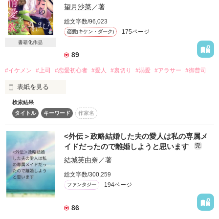
望月沙菜
／著
総文字数/96,023
椿が助けを求めた相手は……

175ページ
恋愛(キケン・ダーク)
書籍化作品
89
#イケメン
#上司
#恋愛初心者
#愛人
#裏切り
#溺愛
#アラサー
#御曹司
　※　作中にお菓子に関する場面が出てきますが、

　　　素人の作者が思いついた、ゆるい設定です。

表紙を見る
　　　プロの方、お菓子作りが趣味の方、ご了承くださいま
せ。

検索結果
下着メーカー「ウォルカ」で働く有川泉。

タイトル
キーワード
作家名
実はウォルカの社長令嬢。

　☆　Sadsukgc様、レビューありがとうございます！　

だが母の旧姓有川泉として入社して５年。

　☆　ふく様、感想ありがとうございました！

そんな彼女には婚約者がいる。

<外伝＞政略結婚した夫の愛人は私の専属メ
だがこの結婚は政略結婚だった。

イドだったので離婚しようと思います
完
結城芙由奈
／著
そんなある日、婚約者である鴨居明久に女がいた。

総文字数/300,259
それを知りショックの泉に「俺を愛人にしないか」と話を持ち
作品を読む
194ページ
ファンタジー
かけた男性がいた。

それは泉の上司の堤洋介

86
イケメンで社内一のモテ男だが泉はこの陽介が苦手だった。
