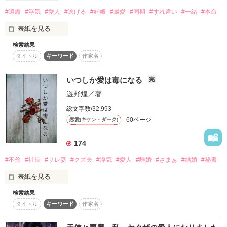
緒方総合病院の次期院長

スターツ出版小説投稿サイト合同企画「1話からの長編大
#遠慮
#浮気
#愛人
#逃げる
#妊娠
#最愛
#同期
#すれ違い
#一緒
#本命
賞」ベリーズカフェ会場
表紙を見る
その他の条件
動画あり
コミックあり
検索結果
〝愛人の子〟

私はあなたの浮気相手

タイトル
キーワード
作家名
それは、生まれた瞬間から私について回った言葉だった。

あなたの一番になりたかったけれど

いつしか愛は毒になる
完
つらくて寂しい日々から逃げる事にしました

遊野煌
／著
悔しい思いをたくさんした。

父を恨みもした。

総文字数/32,993
*・.+･｡*☆☆・.★･.+･｡*☆☆・.+

60ページ
恋愛(キケン・ダーク)
けれど……

２０１２年８月　オススメ作品として紹介されました

私と母の存在が本妻やその子を苦しめてきたのも事実だと、虐
174
げられる現状を甘んじて受け入れてきた。

#不倫
#社長
#サレ妻
#クズ夫
#浮気
#愛人
#離婚
#ざまぁ
#結婚
#秘書
*・.+･｡*☆☆・.★･.+･｡*☆☆・.+

表紙を見る
我慢の上になんとか成り立った平穏な日々は、父の突然の命令
検索結果
結婚3年目を迎える新山早苗は、会社経営をしている夫の雅也
で終わりを迎えた。

長い間読んでいただいた今作ですが２０１６年１月１０日に

タイトル
キーワード
作家名
からDVとモラハラを受けていた。 苦痛な暮らしから脱却した
ベリーズ文庫より書籍化されることになりました。

い早苗は、あるSNSサイトに匿名で依頼をすることに。 
