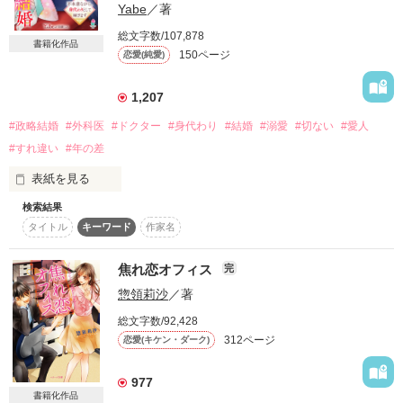
Yabe
／著
詳しく検索
総文字数/107,878
書籍化作品
検索対象
150ページ
恋愛(純愛)
タイトル
キーワード
作家名
表紙コメント
1,207
あらすじ
#政略結婚
#外科医
#ドクター
#身代わり
#結婚
#溺愛
#切ない
#愛人
#すれ違い
#年の差
ジャンル
表紙を見る
感想
検索結果
「夫婦として過ごすつもりはない」

タイトル
キーワード
作家名
ステータス
全て
完結
更新中
夫となった男性は、どこまでも冷淡な視線で私を見下ろしなが
らそう告げた。

焦れ恋オフィス
完
作品の長さ
長編
中編
短編
惣領莉沙
／著
三橋　優（みつはし　ゆう）　２２歳

総文字数/92,428
作品の長さについて
三橋製薬社長の愛人の子

312ページ
恋愛(キケン・ダーク)
×

コンテスト
977
超短編！フェチから始まる溺愛コンテスト
書籍化作品
緒方　一矢（おがた　いちや）　３４歳
