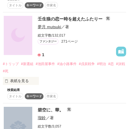
タイトル
キーワード
作家名
いつも 空を 見上げると

スターツ出版小説投稿サイト合同企画「1話からの長編大
賞」ベリーズカフェ会場
あなたと つながっているような

壬生狼の恋ー時を超えたふたりー
完
その他の条件
動画あり
コミックあり
夢月 mutsuki
／著
感じが します

『あなたは はじめから 特別な人でした』

総文字数/132,017
271ページ
ファンタジー
どうか この 空のした

1
新しく 生まれ落ちた あなたが

#トリップ
#新選組
#池田屋事件
#油小路事件
#戊辰戦争
#明治
#恋
#決戦
#死
いつも 笑って 幸せに

表紙を見る
暮らして いますように………。

検索結果
幕末へタイムトリップしてしまった主人公

《注意》できるだけ史実に沿うよう心掛け、

タイトル
キーワード
作家名
杉崎愛望

実在した人物の名が出ておりますが、

　   ×

この物語はフィクションです。

新選組最強と言われた剣士

碧空に、華。
完
斎藤一

慶応四年。

瑠鈴
／著
また、戦争に関して差別的、残忍な表現があることを

ご了承してお読みください。

「新選組に弱い奴はいらねぇ。

日本中が混乱した『戊辰戦争』

総文字数/3,057