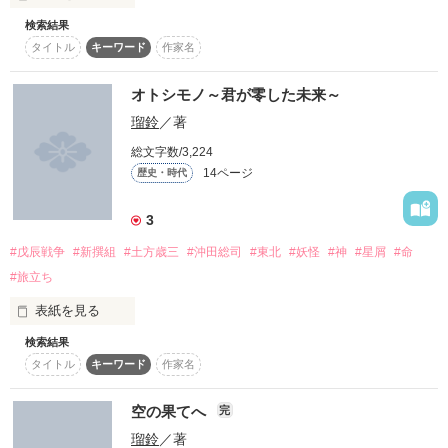
苦手な方はこの場でお引き返しください。
碧血に散った貴方の居ぬ中。

検索結果
そんな激動の歴史の中に埋もれた

タイトル
キーワード
作家名
作品を読む
小さな 恋の物語。

作品を読む
私は

『これを日野に届けてほしい』

オトシモノ～君が零した未来～
瑠鈴
／著
光を、そっと吹き消さなければならぬというのか。

総文字数/3,224
14ページ
歴史・時代
▽　▼　▽　▼　▽　▼　▽　▼　▽　▼　▽

明治二年

3
・史実を基にしておりますが・・・・・

『たったひとつでいい。

脱線している可能性が大いに・・・・・

#戊辰戦争
#新撰組
#土方歳三
#沖田総司
#東北
#妖怪
#神
#星屑
#命
西からは新たな時代を求め

成し遂げる強さがほしい』

#旅立ち
・誤字脱字、有ります\(*´∀`*)ノ←

東では今の世を守らんと

表紙を見る
・批判中傷、断じてお断り。

相反する思いが生み出した

検索結果
もし、この世にもう一度、

タイトル
キーワード
作家名
・感想、レビュー下さると、ハイテンションでお返事します
全ての戦いの集結間際

(笑)

お前に逢える術があるのだとしたら。

空の果てへ
完
一人戦地を抜け出した少年がいた

瑠鈴
／著
【執筆：2014年4月26日～27日】

いつでもいい。
