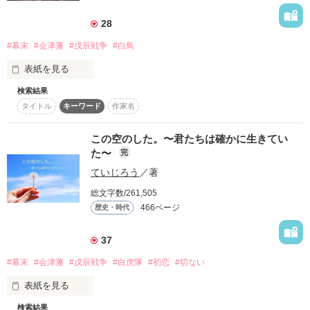
詳しく検索
28
検索対象
#幕末
#会津藩
#戊辰戦争
#白鳥
タイトル
キーワード
作家名
表紙コメント
表紙を見る
あらすじ
検索結果
タイトル
キーワード
作家名
ジャンル
思うがまま

この空のした。〜君たちは確かに生きてい
空を自由に飛ぶことのできる

た〜
完
感想
鳥たちを 羨ましいと思った。

ていじろう
／著
ステータス
全て
完結
更新中
総文字数/261,505
466ページ
歴史・時代
作品の長さ
長編
中編
短編
もしも 今 鳥になれたら、

37
作品の長さについて
#幕末
#会津藩
#戊辰戦争
#白虎隊
#初恋
#切ない
私は迷わず

あなたのもとへ向かうのに――――。

コンテスト
表紙を見る
超短編！フェチから始まる溺愛コンテスト
検索結果