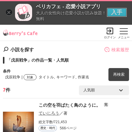
ベリカフェ - 恋愛小説アプリ
入手
大人の女性向け恋愛小説が読み放題！
無料
ログイン
メニュー
小説を探す
検索履歴
「戊辰戦争」の作品一覧・人気順
条件
再検索
戊辰戦争 |
タイトル, キーワード, 作家名
対象
7
件
検索ワード
この空を羽ばたく鳥のように。
完
を含む
ていじろう
／著
総文字数/721,453
を除く
566ページ
歴史・時代