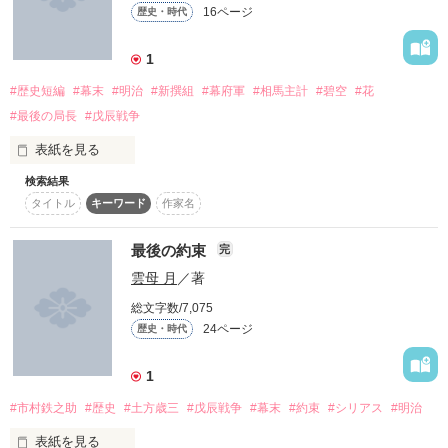
心を鬼にして刀を振るえ。」

16ページ
歴史・時代
本作品の内容は『この空のした。』と

同時進行しております。

1
「忘れる必要なんてないと思います。

官軍の 怒りを買った、

本当に大切な人ならどんなに離れていても、二度と会えないと
#歴史短編
#幕末
#明治
#新撰組
#幕府軍
#相馬主計
#碧空
#花
シリーズ２作目です。

しても心と心でつながっていると俺は思っています。

会津藩の『国難』の為に、

#最後の局長
#戊辰戦争
歴史背景は同じですが、

甘い考えだって言われるかもしれませんが、俺はこの信念を貫
表紙を見る
物語自体は独立したものなので、

き通します。」

『この空のした。』を読んでいなくても

精一杯 戦って

検索結果
－－明治二年　五月　十八日－－

大丈夫です。

タイトル
キーワード
作家名
相反すると思われる考えを持つ二人の行く末は一体…

そして 散っていった

ただし『この空のした。』で

ただ、『生』にしがみ付く事しか。

歴史背景の説明をしているので、

最後の約束
1月３１日完結、公開しました

完
『白虎隊』。

今回は かなりはしょっております。

雲母 月
／著
ーーーーーーーーーーーーーーーーーーーーーーーーーーーー
ただ、託されたモノを守るしか。

『この空のした。』の登場人物も出てきます。

ーーーーーーーーーーーーーー

総文字数/7,075
24ページ
歴史・時代
あなたたちを、私は けして

知らなかったのです。

※この作品は史実をもとにしたフィクションです。実際の出来
忘れない。

1
　2018.11.16.〜2022.4.16.

事と起きた出来事が前後しているなどがあります。

#市村鉄之助
#歴史
#土方歳三
#戊辰戦争
#幕末
#約束
#シリアス
#明治
貴方の――――

※作中に戦いのシーン、流血シーンなどがたびたび登場しま
す。

表紙を見る
これは、
