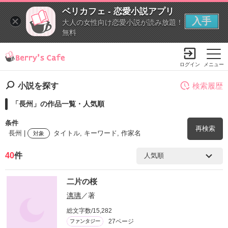
ベリカフェ - 恋愛小説アプリ
入手
大人の女性向け恋愛小説が読み放題！
無料
ログイン
メニュー
小説を探す
検索履歴
「長州」の作品一覧・人気順
条件
再検索
長州 |
タイトル, キーワード, 作家名
対象
40
件
検索ワード
二片の桜
を含む
漓璃
／著
総文字数/15,282
を除く
27ページ
ファンタジー