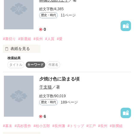
「ひっさぁーつ！！ひかりんキーーック！！」

立派に飛び蹴りをかまし、ドヤ顔した先は、何故か幕末。

総文字数/4,385
平成少女と新選組との時を超えての恋が始まる…

「殺されたくなかったら、大人しくしておいた方がいいです
11ページ
歴史・時代
よ？」

和風創作ファンタジーの様な形でお送りします。創作ですの
「やだ！」

で、史実ではあり得ないことも起きると思われます。

歴史を超えての恋…

0
ＫＹで、

✄--------------- ｷ ﾘ ﾄ ﾘ ---------------✄

「お前、面白いな！」

舞台は幕末。

#裏切り
#新選組
#長州
#人質
#愛
「まぁね！」

タイムスリップものです。

題名の読みは『さきがけひめ』です！！
お調子者で、

表紙を見る
「君は俺たちの家族だ。」

「っ、うわぁ〜ん！」

検索結果
 恋愛要素込みの甘ぬるい箇所もあるかと思います。

涙もろい。

作品を読む
タイトル
キーワード
作家名
　　　　　私は、長州藩の間者。

そんな、ひかりが巻き起こす、ドタバタライフ。

今、始まります！

素人のため至らない点も多々あるとは思いますが、どうぞ最後
　　　長州藩主　桐島　尚人様の使い。

夕焼け色に染まる頃
までお付き合い願います。

※ほとんど作者の妄想です。

干支猫
／著
尚人様は私の恩人。極悪非道だけれど父、母を

※史実はほぼスルーです。

失い、行く宛のなかった私と弟を助けてくださった。　

総文字数/90,019
※物語中の微妙な矛盾(組長なのか隊長なのか…)は温かい目で
2016.02.24

189ページ
歴史・時代
見ていただけると幸いです。。

難病にかかった弟の薬代を出してくれる代わりに私は、新選組
※初小説なので、誤字脱字、拙い文はご了承ください。

検索ワード

へ間者として送り込まれた。

※悪口、中傷はご遠慮ください。

幕末 新選組 長州藩 歴史 土方 沖田 吉田 山崎 
6
※すごくマイペースに更新していきますので気長にお待ちいた
けれどいつも心のどこかで尚人様への疑問は渦巻いていた。

だけると嬉しいです♡

#幕末
#高杉晋作
#桂小五郎
#長州藩
#トリップ
#江戸
#長州
#新撰組
☆読者登録してくださった方々！ありがとうございます♪どう