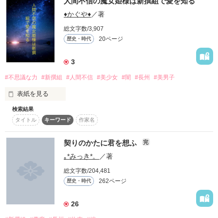
人間不信の魔女姫様は新撰組で愛を知る
♦️かぐや♦️
／著
　『離れません…！！　最後まで戦います！！』

総文字数/3,907
20ページ
歴史・時代
その名も新選組──────

　『私は恨みを買い過ぎてしまったようです』

3
#不思議な力
#新撰組
#人間不信
#美少女
#闇
#長州
#美男子
　短き命の灯火を燃やし尽くした先に、何をその目で見るか＿
表紙を見る
＿＿＿

────時は過ぎ2020年。

検索結果
タイトル
キーワード
作家名
幼い頃から不思議な力が使え、周りから魔女だといじめられ人
此処、東京のとある山奥に、ある施設が

間不信となってしまった美しい少女

契りのかたに君を想ふ
完
ひっそりと建っていた。

｡*みっき*。
／著
　　　　　　　黒月　美麗

作品を読む
　　「お願いだから、私に関わらないで」

総文字数/204,481
その名も『新選組  屯所』

262ページ
歴史・時代
此処に今、新たなる時代の新選組が蘇る───

26
そんな美麗に恋をした新撰組一の剣の腕を持つ美男子
