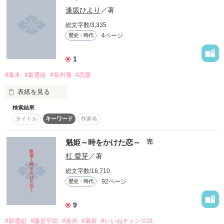
仮想現実

事件の引き金となった。

逢坂ひより
／著
*感想ノート*

として、

総文字数/3,335
――――君の闇に・・・・・・

4ページ
歴史・時代
瑠鈴さん*皐和さん*ひまわりの花さん*skyーくぅさん*弥嘉伽詠
高杉晋作らと、

さん*悠蘭さん

1
共に過ごしながら

僕は気づいてあげられなかった・・・・・・

#幕末
#新選組
#長州藩
#恋愛
体験していく、

△　▲　△　▲　△　▲　△　▲　△　▲　△　

表紙を見る
感想ノートへの書き込みありがとうございます

高校３年生の

検索結果
織田芽衣(ｵﾀﾞ ﾒｲ)。

タイトル
キーワード
作家名
・『虹の向こうへ』の番外編(沖田総司side)となります。

平成26年、4月。

(本編を読まなくても、大丈夫なはずです！)

魁姫～時をかけた恋～
完
7００００PV突破！

変わっていこうとする

杠 愛芽
／著
・批判・中傷は止めてください。

とある出会いをきっかけに、辿り着いたのは古き京の都。

感謝、感動、感激です！

総文字数/16,710
時代の中で

・誤字・脱字がある可能性ありです。

92ページ
歴史・時代
瑠鈴さん☆悠蘭さん☆皐和さん☆sky-くぅさん☆＊愛藍麗さん
己の信じる道を

彼に貰った、【-桜梅紡ぎ-】という本だけが、現代へと帰る道
＊

9
【執筆：2013年4月2日～4月11日】

標。

レビュー

必死に生きる彼らの姿に

Thank You！

#新選組
#藤堂平助
#長州
#幕府
#いいねチャンス01