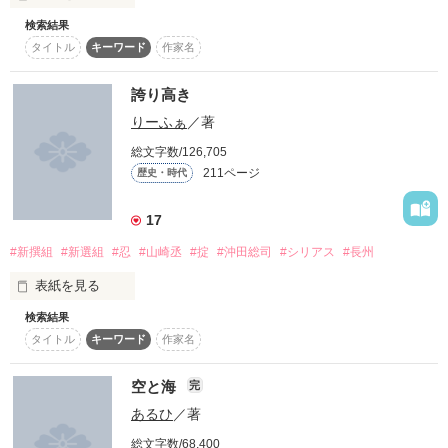
あの日……

検索結果
貴方と見た

タイトル
キーワード
作家名
約束の大空(そら)を

探すから……

裏の世界での有名な噂。

誇り高き
りーふぁ
／著
★

「目的のためなら手段を選ばない二人組。

総文字数/126,705
その行動は慎重且つ大胆で独創的。」

211ページ
歴史・時代
－はじめに－

初めて綴る「新選組」の物語です。

17
そんな二人が出会ったのは、幕末を生きた偉人たち

史実に忠実な物語がお気に入りでしたら、

#新撰組
#新選組
#忍
#山崎丞
#掟
#沖田総司
#シリアス
#長州
閲覧はご遠慮ください。

二人はこの時代をどう生きる？

表紙を見る
佳川鈴奈のお届けする

検索結果
「何故、隊士になりたい？」

歴史ファンタジーくらいな感覚で、

タイトル
キーワード
作家名
気軽にお読みいただければ幸いです。

一部、史実の時間軸がずれているエピソードもありますが、

空と海
完
一応自分的にこの場所と言う「約束の大空の物語の核」以外
あるひ
／著
は、

「生きるため」

暴走しないように心がけたいとおもっています。

総文字数/68,400