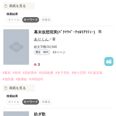
この思いは知ってはいけなかったのに。

(シリアスな場面あり)

表紙を見る
りーふぁです。

第三幕より「約束の大空・2」

誤字脱字、拙い部分はあると思いますが

検索結果
作品番号/983004

どうぞよろしくお願いします。

タイトル
キーワード
作家名
また、気になる点があれば、教えていただけると幸いです。

第四幕より「約束の大空・3」

何度裏切られても。

空と海、水平線を境に決して交わらない二つの思い。

※誹謗中傷はやめてください。

作品番号1460936

幕末仮想現実(ﾊﾞｸﾏﾂﾊﾞｰﾁｬﾙﾘｱﾘﾃｨｰ)
完
史実通りには進みません。

ありくん
／著
傷つけられても。

表紙絵提供：

総文字数/33,566
相川悠紀さま

※歴史に忠実じゃないです。

43ページ
歴史・時代
それでも、一緒にいたいと思った。

※新選組物です。

作品を読む
※誤字、脱字あると思います。

3
楽しそうなその笑顔。

ー▲▽ー▲▽ー▲▽ー▲▽ー▲▽ー

作品を読む
#幕末
#長州
#高杉晋作
#吉田稔麿
#女子高生
#桂小五郎
#久坂玄瑞
#池田屋
#新撰組
#沖田総司
ランキングINしました!!!

君のその笑顔を見るのが、僕にとって幸せなことで。

表紙を見る
最高ランキング

検索結果
野いちご 6位

タイトル
キーワード
作家名
幕末の長州藩を

でも、この性格が・・・・・・

ベリーズカフェ 5位

(ﾊﾞｰﾁｬﾙﾘｱﾘﾃｨｰ)

紡ぎ歌