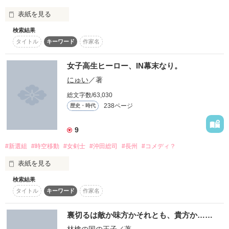
☆+゜。レビュー。゜+☆

織田芽衣は

表紙を見る
baby blue様・田山麻雪深様・永井真子様

何を感じるのか。

京の都で出会う沢山の人々や、彼に良く似た寂しげな人。

検索結果
Ｈ２５ ５月１４日（火）【完】

心の闇を持ってる少女

小豆桜様・舞奈*様

タイトル
キーワード
作家名
雨宮桜（あまみやさくら）

×

-Special Thanks!!-

新選組

女子高生ヒーロー、IN幕末なり。
*haru
☆+゜。――――――――。゜+☆

にゅい
／著
局長 近藤勇（こんどういさみ）

作品を読む
総文字数/63,030
動き出した歯車は止まることなく、走り出す。

副長 土方歳三（ひじかたとしぞう）

作品を読む
238ページ
歴史・時代
©Ruri.

山南敬助（やまなみけいすけ）

9
荒波に揉まれ、誠を信じ、梅を見た。

一番組組長 沖田総司（おきたそうじ）

#新選組
#時空移動
#女剣士
#沖田総司
#長州
#コメディ？
作品を読む
二番組組長 永倉新八（ながくらしんぱち）

表紙を見る
私は、彼らを信じたかった。

三番組組長 斎藤一（さいとうはじめ）

検索結果
「将来の夢はヒーローです(*'ヮ'*)」

タイトル
キーワード
作家名
高校２年生、１７歳にしてそんなことを言っちゃうイタイヤ
八番組組長 藤堂平助（とうどうへいすけ）

ツ。

あたし、如月 ひかり。

裏切るは敵か味方かそれとも、貴方か……
十番組組長 原田左之助（はらださのすけ）

◇        ◇        ◇

✄--------------- ｷ ﾘ ﾄ ﾘ ---------------✄

林檎の国の王子
／著