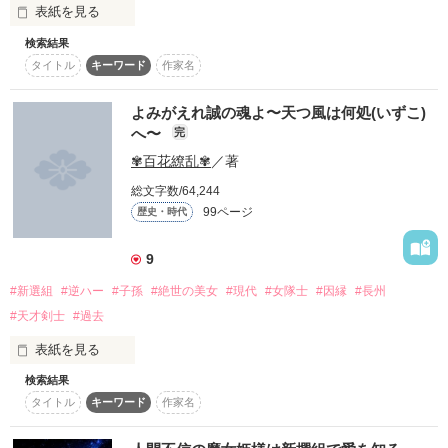
　最強の天才剣士と呼ばれた 一番隊組長 沖田 総司

表紙を見る
検索結果
「皆を、頼みましたよ……」

　「私は貴女を信じます」

タイトル
キーワード
作家名
あの日先生と交わした約束。 

それを胸に、皆と駆け抜けた動乱の時代。 

これは松下村塾に入塾した女の子のお話。
よみがえれ誠の魂よ〜天つ風は何処(いずこ)
　「貴女って本当、危なっかしいなぁ…俺が守りますから」

へ〜
完
✾百花繚乱✾
／著
作品を読む
　「…もう、斬れない…斬れないよっ…」

総文字数/64,244
99ページ
歴史・時代
　×

9
#新選組
#逆ハー
#子孫
#絶世の美女
#現代
#女隊士
#因縁
#長州
#天才剣士
#過去
　無双の剣士と呼ばれた 十一番隊 組長の浅葱 雪乃（あさぎ ゆ
きの）

表紙を見る
検索結果
遥昔の江戸時代、幕府のために

タイトル
キーワード
作家名
　『私は貴方達のためなら、鬼でも仏でもなれます』

刀を振るう狼が居た
