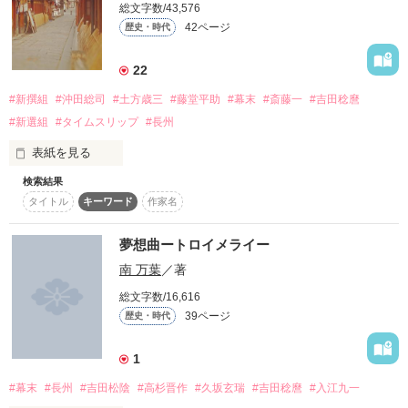
　　時間に気を取られ右折してくる車に気付かなかった……

総文字数/43,576
「高杉さんと見る景色は」

42ページ
歴史・時代
「全て、」

――……綺麗です。

　　目を開けると知らない土地………

22
「ばか野郎…」

　　　着物………　　ﾁｮﾝﾏｹﾞ…………

#新撰組
#沖田総司
#土方歳三
#藤堂平助
#幕末
#斎藤一
#吉田稔麿
#新選組
#タイムスリップ
#長州
　　　またも史実ぶち壊します………

表紙を見る
作品を読む
検索結果
　時は幕末。

タイトル
キーワード
作家名
✳︎歴史部門、最高1位頂きました。

夢想曲ートロイメライー
宣伝してないのに……皆様ありがとうございますm(._.)m
　夜を駆け巡り、ひらりと翻る 浅葱色の羽織。

南 万葉
／著
総文字数/16,616
作品を読む
39ページ
歴史・時代
　新選組と名乗る彼らは、尊王攘夷の志士に刀を振り翳す。

1
#幕末
#長州
#吉田松陰
#高杉晋作
#久坂玄瑞
#吉田稔麿
#入江九一