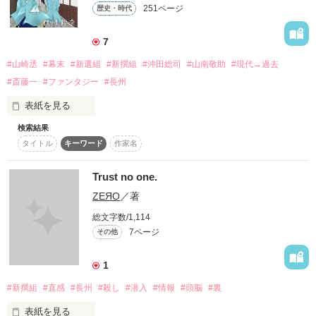
作品を読む
251ページ
歴史・時代
→別サイトから移動。

7
最終的には沖田総司落ち予定。

#山崎丞
#幕末
#新選組
#新撰組
#沖田総司
#山南敬助
#現代→過去
内容が故、新撰組、倒幕派どちらの見方からも書いています。

#斎藤一
#ファンタジー
#長州
その為に、批判は一切受け付けません。

表紙を見る
検索結果
山波花桜

.
タイトル
キーワード
作家名
(やまなみ　かお)。

岩倉瑠花

(いわくら　るか)。

Trust no one.
加賀　舞

作品を読む
ΖЕЯО
／著
(かが　まい)。

総文字数/1,114
三人の少女は、

7ページ
その他
約束の大空(そら)へと

旅立つ。

1
★

#新撰組
#直感
#長州
#殺し
#潜入
#情報
#頭脳
#裏
何時の世でも

表紙を見る