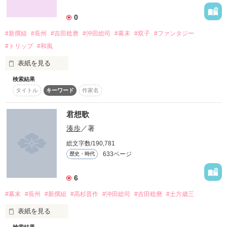
詳しく検索
0
検索対象
#新撰組
#長州
#吉田稔麿
#沖田総司
#幕末
#双子
#ファンタジー
タイトル
キーワード
作家名
表紙コメント
#トリップ
#和風
あらすじ
表紙を見る
検索結果
ジャンル
タイトル
キーワード
作家名
君想歌
感想
ねぇ――――

湊歩
／著
ステータス
全て
完結
更新中
総文字数/190,781
633ページ
歴史・時代
――――ずっと一緒だよ？

作品の長さ
長編
中編
短編
6
作品の長さについて
#幕末
#長州
#新撰組
#高杉晋作
#沖田総司
#吉田稔麿
#土方歳三
そう思っていたのに…

コンテスト
表紙を見る
超短編！フェチから始まる溺愛コンテスト
現代より二人は幕末に別々の場所にタイムスリップする。

検索結果