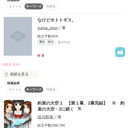
君を想い歌う

スターツ出版小説投稿サイト合同企画「1話からの長編大
タイトル
キーワード
作家名
──“君想歌”

そして、柚羅は長州の元。砂柚は新撰組に身を置くことに。

賞」ベリーズカフェ会場
お互いが幕末にいることを知らない二人が再び出会う時はくる
なけどホトトギス。
のか…。

その他の条件
新選組で唯一剣をとり戦う女。

動画あり
コミックあり
yuma_mon
／著
一番隊組長を支える隊長補佐役。

総文字数/424
名を瀬戸和泉。

1ページ
歴史・時代
――――さようなら…

0
初恋の相手は

――倒幕派の過激派攘夷志士。

#幕末 長州
表紙を見る
もし時代が違っていたならば叶うものだったのだろうか。

作者は歴史は詳しくないので忠実と異なると思いますがそれで
検索結果
「戦に出ねば」

もいい方はどうぞ(｡･_･｡)ﾉ
タイトル
キーワード
作家名
「あの頃に戻りたいですね」

時が過ぎていくうちに沖田からの感じる優しさ。

約束の大空 1 【第１幕、2幕完結】 ※ 約
作品を読む
これは幕末を舞台とした、長州藩士久坂玄瑞(ｸｻｶｹﾞﾝｽﾞｲ)とその
束の大空・2に続く
完
私は……どうしたら良い？

佳川鈴奈
／著
総文字数/188,794
*attention*
