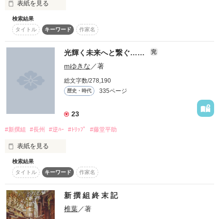
表紙を見る
作品を読む
ぞよろしくお願いします！

☆感想やコメントいただけると嬉しいです(*´∀｀*)

検索結果
☆ファン登録してくださった方々ありがとうございます！とっ
　　　　新選組での私の運命は？

タイトル
キーワード
作家名
ても嬉しいです(；▽；)
「綺麗……」

愛するということがこんなにも苦しいだなんて思わなかった。

光輝く未来へと繋ぐ……
完
　　　　あいしてしまったのよ。

mゆきな
／著
作品を読む
見とれた夕焼け。

総文字数/278,190
いつもは……こんなのなんとも思わないのに、

335ページ
歴史・時代
　　　　　　あなたの事を。

つい口から出た言葉はこれ。

私が裏切るのは、敵？それとも味方？

23
何故？

　　　　　　　それとも

#新撰組
#長州
#逆ﾊｰ
#ﾄﾘｯﾌﾟ
#藤堂平助
「……んだよ、こんなモン。俺がもっと綺麗な景色を見せてや
表紙を見る
るのに」

検索結果
　　陸上部所属の美輝。中学、高校と陸上に明け暮れる毎
　　　　　　　　貴方かしら。
タイトル
キーワード
作家名
日……。

嗚呼。

貴方のせい、か。

　　合宿へ行く当日…寝坊して集合時間に遅れそうな美輝はダ
新 撰 組 終 末 記
作品を読む
ッシュで家を出たが……

椎葉
／著
「でも」
