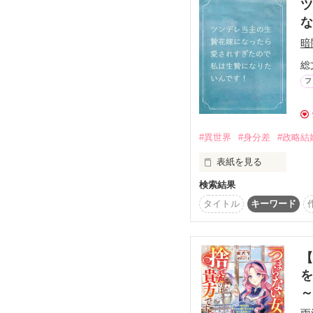
ツ
暗
総
フ
#異世界
#身分差
#政略結
表紙を見る
検索結果
獣を祖先とする「獣筋
タイトル
キーワード
広大なシュヴァルツヴ
ーは、左目がブラック
れて育つ。

【
左目を包帯で巻いて隠
を
て働く毎日。

ある日、１９歳になっ