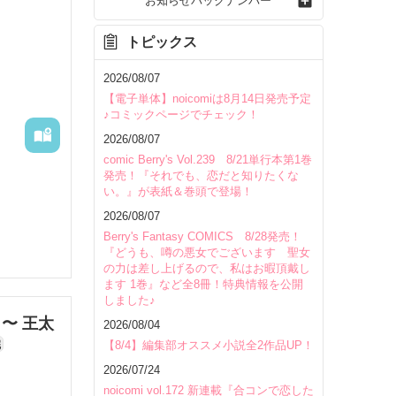
お知らせバックナンバー
トピックス
2026/08/07
【電子単体】noicomiは8月14日発売予定
♪コミックページでチェック！
2026/08/07
comic Berry's Vol.239 8/21単行本第1巻
発売！『それでも、恋だと知りたくな
い。』が表紙＆巻頭で登場！
2026/08/07
Berry's Fantasy COMICS 8/28発売！
『どうも、噂の悪女でございます 聖女
の力は差し上げるので、私はお暇頂戴し
ます 1巻』など全8冊！特典情報を公開
しました♪
〜 王太
2026/08/04
いて
完
【8/4】編集部オススメ小説全2作品UP！
2026/07/24
noicomi vol.172 新連載『合コンで恋した