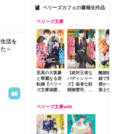
ベリーズカフェの書籍化作品
ベリーズ文庫
新生活を
した～
至高の大富豪
離婚前夜に内
冷
【絶対王者な
と華麗なる逆
緒で世継ぎを
や
バディシリー
転婚【ベリー
授かったら～
生
ズ】曲者な財
ズ文庫溺愛ア
策士な御曹司
を
閥御曹司、笑
ンソロジー】
はママとベビ
～
顔の圧で契約
ーを執愛で守
つ
妻を攻め立て
ベリーズ文庫with
り離さない～
様
激烈愛で貫く
し