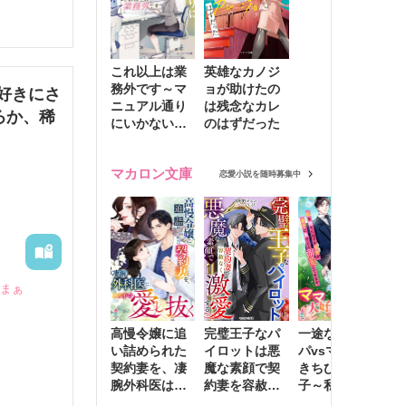
これ以上は業
英雄なカノジ
。

務外です～マ
ョが助けたの
好きにさ
ニュアル通り
は残念なカレ
ろか、稀
にいかない彼
のはずだった
に無難な日々
を崩されて～
こと
マカロン文庫
恋愛小説を随時募集中
ざまぁ
高慢令嬢に追
完璧王子なパ
一途な社長パ
執
い詰められた
イロットは悪
パvsママ大好
士
契約妻を、凄
魔な素顔で契
きちびっこ息
偽
腕外科医はこ
約妻を容赦な
子～私を捨て
情
の手で愛し抜
く激愛する
たはずの元夫
堕