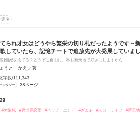
作家名
ブストーリー！
てられ才女はどうやら繁栄の切り札だったようです～
歌していたら、記憶チートで追放先が大発展していま
作品を読む
原題]側妃を捨てる？どうぞご自由に。私も新天地で好きにしますから
ょうと かえ
／著
文字数/111,343
38ページ
ァンタジー
29
#大逆転
#異世界恋愛
#ハッピーエンド
#ざまぁ
#スローライフ
#新天地