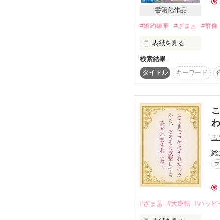
書籍化作品
※いつもの全てがファ
所も多々ございます。

#婚約破棄
#ざまぁ
#群像
表紙を見る
※この作品は小説家に
検索結果
どうぞ、貴方がお望み
タイトル
キーワード
こ
古
総
フ
#ざまぁ
#大逆転
#ハッピ