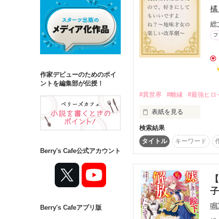
橘
総
詳しく検索
フ
検索対象
タイトル
キ
作家デビューのためのポイ
ジャンル
ントを編集部が伝授！
#異世界
#離縁
#最強ヒロ
表紙を見る
検索結果
※1話だけ大賞応募作品
ステータス
タイトル
キーワード
全て
完結
*2026/3/31

Berry's Cafe公式アカウント
第2回1話だけ大賞 ベ
作品の長さ
「最強令嬢×〇〇」部門
ありがとうございます！
【
長編
中編
子
*2026/6/30

「1話からの長編大賞
鳴
Berry's Cafeアプリ版
コンテスト