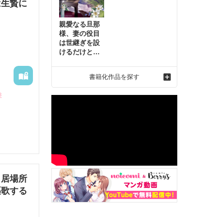
は生贄に
親愛なる旦那
様、妻の役目
は世継ぎを設
けるだけと聞
いておりまし
たが～虐げら
書籍化作品を探す
れ才女の幸せ
な結婚～2
差
ライスナ
に幽閉さ
～居場所
召使とし
謳歌する