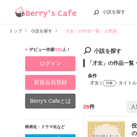
小説を探す
トップ
小説を探す
「才女」の作品一覧・人気順
デビュー作家
436
人！
小説を探す
「才女」の作品一覧
ログイン
条件
新規会員登録
才女 |
タイトル,
対象
Berry's Cafeとは
検索ワード
26
件
役
映画化・ドラマ化など