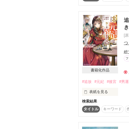
『虐げられる日々にさ
余命一年と診断された
追
※書籍化にあたり改稿を
き
[
つ
総
フ
書籍化作品
#追放
#元妃
#後宮
#男
表紙を見る
検索結果
すべては策士な才女の手の
我が道を楽しみ尽くす
タイトル
キーワード