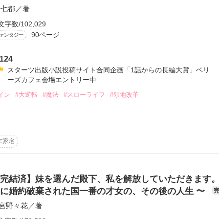
 七都
／著
文字数/102,029
90ページ
ァンタジー
ーワード
作家名
表紙コメント
あらすじ
124
スターツ出版小説投稿サイト合同企画「1話からの長編大賞」ベリ
ーズカフェ会場エントリー中
感想
イン
#大逆転
#魔法
#スローライフ
#領地改革
です。

作家名
更新中
リーズカフェ会場にて

　部門賞いただきました。



完結済】妹を選んだ殿下、私を解放していただきます。
短編
作品の長さにつ
に婚約破棄された国一番の才女の、その後の人生 〜
」応募のため長編化。
宮野々花
／著