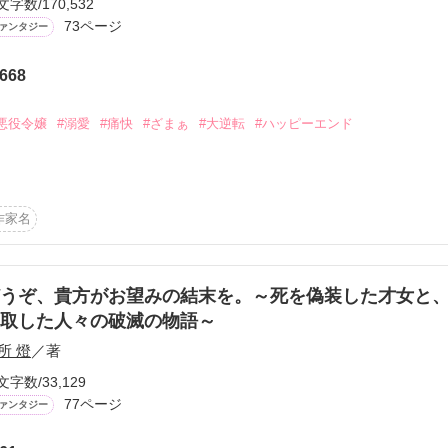
文字数/170,532
から始まる溺愛コンテスト
73ページ
ァンタジー
説投稿サイト合同企画「1話からの長編大賞」ベリーズカフェ
作品を読む
668
コミックあり
悪役令嬢
#溺愛
#痛快
#ざまぁ
#大逆転
#ハッピーエンド
長女エリッサは、フルヴィオ王太子の婚約者。やがては王太子妃となり
い頃から自己研鑚を重ねてきた。外交が苦手なフルヴィオをフォローす
作家名
休学しながら近隣諸国を飛び回り、外交や異文化の勉強に努め、次期王


にいたエリッサの元に国王陛下崩御の知らせが。慌てて帰国すると、自
オ王太子の隣には、エリッサの実妹キャロルが寄り添っていた────

うぞ、貴方がお望みの結末を。～死を偽装した才女と
間、キャロルはいつも俺のそばで、俺を支えてくれていた」「フルヴィ
取した人々の破滅の物語～
。ごめんなさい、お姉様……！」

っていたのは全てフルヴィオのためだった。そう訴えるエリッサに、フ
所 燈
／著
ず、両親までもエリッサを咎める。

文字数/33,129
殿下、私を解放していただきます」

77ページ
めの人生を生きよう。そう思い再び国を出たエリッサの元に、両親から
ァンタジー