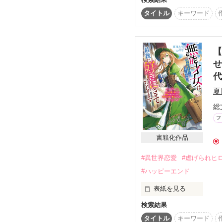
見たもの全てを記憶で
彼女はラッセリア公国
タイトル
キーワード
しかしそんなある日、
反対したコーデリアは
【
しかし、ディルダは知ら
せ
代
辺境の地ヴォルデには無
さらにヴォルデの隣に
夏
を……。
総
フ
書籍化作品
#異世界恋愛
#虐げられヒ
#ハッピーエンド
表紙を見る
検索結果
2026/3/5　ベリー
タイトル
キーワード