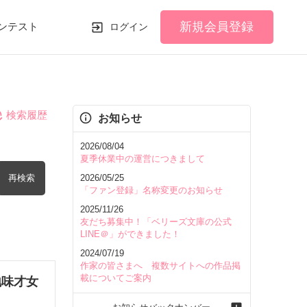
新規会員登録
ンテスト
ログイン
検索履歴
お知らせ
2026/08/04
夏季休業中の運営につきまして
再検索
2026/05/25
「ファン登録」名称変更のお知らせ
2025/11/26
友だち募集中！「ベリーズ文庫の公式
LINE＠」ができました！
2024/07/19
を含む
作家の皆さまへ 複数サイトへの作品掲
載についてご案内
地味才女
を除く