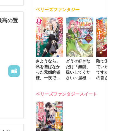
く
が息子に負け
ベリーズファンタジー
じと溺愛して
きます～
最高の置
さようなら、
どうぞ好きな
陰で国を支え
転
私を選ばなか
だけ「無能」
ていたのは私
と
った元婚約者
扱いしてくだ
ですが、王家
っ
様。一夜で大
さい～屋根裏
の皆さんお忘
国
国君主の身ご
部屋の本の
れですか？～
に
もり妃になり
虫、実は国を
追放された隠
不
ベリーズファンタジースイート
ました２
動かす万能令
れ才女の辺境
保
嬢でした～
スローライフ
で
計画～
能
し