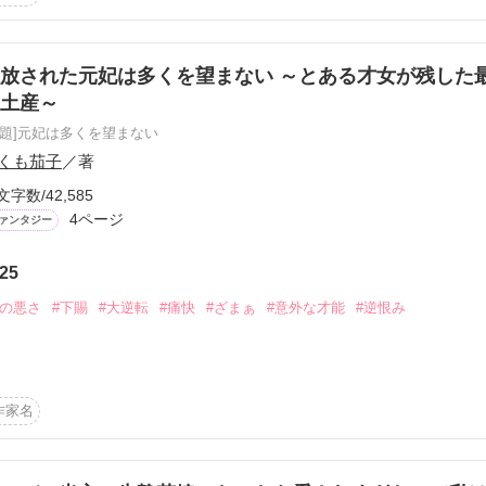
ようなら！　どうせ死ぬなら好きに生きます！』

リディアが自分の人生を取り戻し、幸せな未来をつかむ物語。

放された元妃は多くを望まない ～とある才女が残した
しており、Web版とは異なる部分があります※

土産～
原題]元妃は多くを望まない
くも茄子
／著
作品を読む
文字数/42,585
4ページ
ァンタジー
25
運の悪さ
#下賜
#大逆転
#痛快
#ざまぁ
#意外な才能
#逆恨み
中!?

元妃の痛快大逆転劇‼
作家名
作品を読む