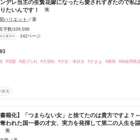
ンデレ当主の生贄花嫁になったら愛されすぎたので私
なりたいんです！
完
闇ハリエット
／著
文字数/109,598
142ページ
ァンタジー
93
婚
#溺愛
#虐げられ
#大逆転
#才女・本好き
#ざまぁ
#継母
#姉妹間格
」と呼ばれる者たちと人間が共存していた頃。

作家名
ァルト（通称・黒い森）近隣のケンプテン大公国の第一公女リーゼ・グ
オパールの瞳で誕生したために呪われし子として存在を抹消され監禁塔
書籍化】「つまらない女」と捨てたのは貴方ですよ？
し、大公の後妻である継母のベルタと義妹のイルメラに虐げられながら
奪われた国一番の才女、実力を発揮して第二の人生を
～
完
たリーゼはイルメラから怖ろしい噂を聞く。
