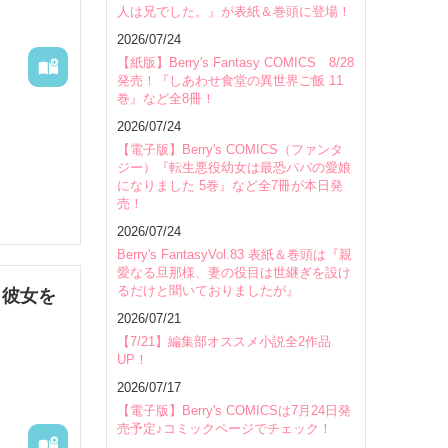
人は兄でした。』が表紙＆巻頭に登場！
会場
2026/07/24
【紙版】Berry's Fantasy COMICS 8/28
発売！『しあわせ食堂の異世界ご飯 11
巻』など全8冊！
2026/07/24
【電子版】Berry's COMICS（ファンタ
ジー）『転生悪役幼女は最恐パパの愛娘
になりました 5巻』など全7冊が本日発
フルヴィ
売！
るために
2026/07/24
太子妃と
Berry's FantasyVol.83 表紙＆巻頭は『親
分の婚約
愛なる旦那様、妻の役目は世継ぎを設け
るだけと聞いておりましたが』
、彼女を
オ様があ
2026/07/21
【7/21】編集部オススメ小説全2作品
ルヴィオ
UP！
2026/07/17
縁談の知
【電子版】Berry's COMICSは7月24日発
売予定♪コミックページでチェック！