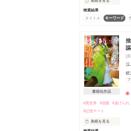
表紙を見る
検索結果
クズ夫×異母妹

vs

タイトル
キーワード
お飾り妻×元婚約者

華麗なる大逆転痛快ラ
捨
謳
[
り
総
フ
書籍化作品
#異世界
#溺愛
#虐げられ
#記憶チート
表紙を見る
検索結果