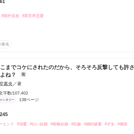
61
ンタジーな世界です。何もかもファンタジーです。現代風にアレンジし
#国外追放
#異世界恋愛
なろう、カクヨムにも投稿しています。
の結末を。～死を偽装した才女と、彼女を搾取した人々の破滅の物語～
作家名
作品を読む
作品を読む
こまでコケにされたのだから、そろそろ反撃しても許
わよね？
完
堂素央
／著
文字数/107,402
138ページ
ァンタジー
245
ーエンド
#溺愛
#白い結婚
#政略結婚
#妊娠
#婚約破棄
#才女
#痛快