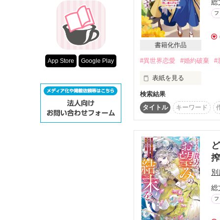
総
超短編！フェチ
フ
スターツ出版小
その他の条件
書籍化作品
動画あり
#異世界恋愛
#婚約破棄
#
App Store
Google Play
表紙を見る
検索結果
　ハートネル侯爵家の
オを支えるために、幼
タイトル
キーワード
と、エリッサは学園を
して人脈も広げていた。
　そんなある日、国外
者であるはずのフルヴィ
ど
「君がこの国にいない
搾
たしを必要だと言うの
　自分が国外を飛び回
別
と妹キャロルのみなら
総
「承知いたしました。
　これからは自分のた
フ
らせが届き────
