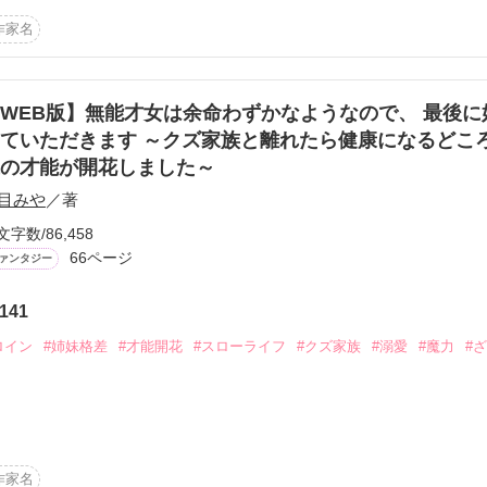
きる本好きの才女、コーデリア。

の王妃として日々、仕事に追われていた。

作家名
遊び人の夫であるディルダが酒飲み相手の妃を増やすという。

ディルダによって側妃と降格させられ、辺境の地へと追い払われてしまう
WEB版】無能才女は余命わずかなようなので、 最後に
なかった。

ていただきます ～クズ家族と離れたら健康になるどこ
の才能が開花しました～
数の資源が眠っていること。

は、コーデリアを高く評価するカリダード帝国の辺境伯レオールがいる
目みや
／著
文字数/86,458
66ページ
ァンタジー
作品を読む
141
ロイン
#姉妹格差
#才能開花
#スローライフ
#クズ家族
#溺愛
#魔力
#
ズファンタジー様で発売です。

作家名