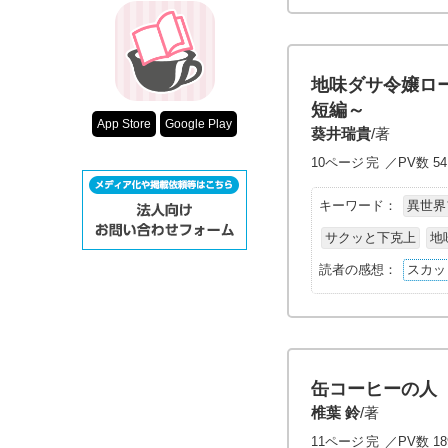
地味ダサ令嬢ロ
短編～
App Store
Google Play
葵井瑞貴
/著
10ページ
完
／PV数 54
キーワード：
異世界
サクッと下克上
地
読者の感想：
スカッ
缶コーヒーの人
椎葉 鈴
/著
11ページ
完
／PV数 18