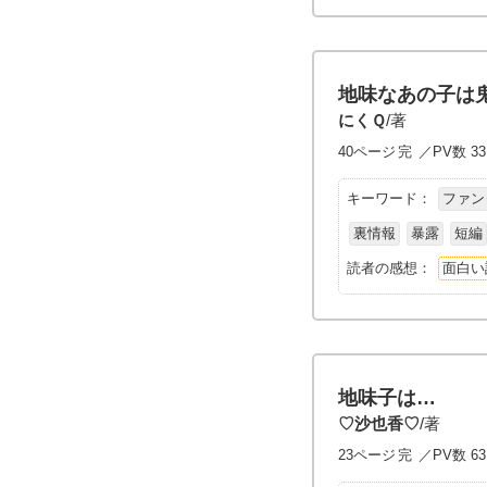
地味なあの子は
にくＱ
/著
40ページ
完
／PV数 33
キーワード：
ファン
裏情報
暴露
短編
読者の感想：
面白い
地味子は…
♡沙也香♡
/著
23ページ
完
／PV数 63