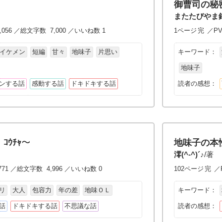
御曹司の秘
またたびやま
,056 ／総文字数 7,000 ／いいね数 1
1ページ
完
／PV
イケメン
短編
甘々
地味子
片思い
キーワード：
地味子
ンする話
感動する話
ドキドキする話
読者の感想：
ｺｳﾁｬ～
地味子の本性
澪(^-^)´♪
/著
771 ／総文字数 4,996 ／いいね数 0
102ページ
完
／P
リ
大人
包容力
年の差
地味ＯＬ
キーワード：
話
ドキドキする話
不思議な話
読者の感想：