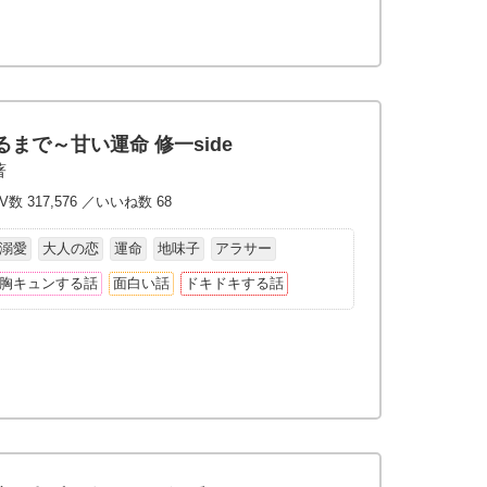
まで～甘い運命 修一side
著
数 317,576 ／いいね数 68
溺愛
大人の恋
運命
地味子
アラサー
胸キュンする話
面白い話
ドキドキする話