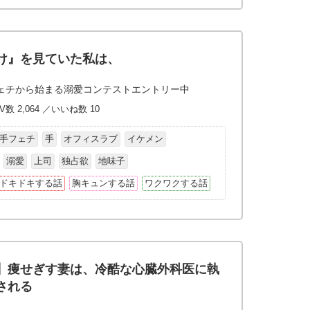
け』を見ていた私は、
ェチから始まる溺愛コンテストエントリー中
V数 2,064 ／いいね数 10
手フェチ
手
オフィスラブ
イケメン
溺愛
上司
独占欲
地味子
ドキドキする話
胸キュンする話
ワクワクする話
】痩せぎす妻は、冷酷な心臓外科医に執
される