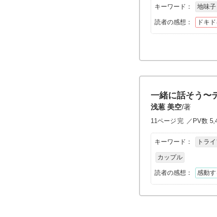
キーワード：
地味子
読者の感想：
ドキド
一緒に話そう〜
浅葱 美空
/著
11ページ
完
／PV数 5,
キーワード：
トライ
カップル
読者の感想：
感動す