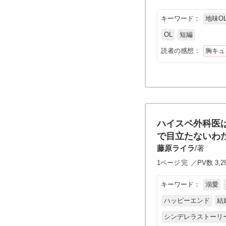
キーワード：
地味O
OL
短編
読者の感想：
胸キュ
ハイスペ外科医
で目立たないわ
藤原ライラ
/著
1ページ
完
／PV数 3,2
キーワード：
溺愛
ハッピーエンド
結
シンデレラストーリ