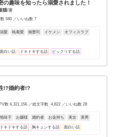
密の趣味を知ったら溺愛されました！
銀猫
/著
数 580 ／いいね数 7
溺愛
執着愛
御曹司
イケメン
オフィスラブ
面白い話
ドキドキする話
ビックリする話
!?婚約者!?
V数 6,321,156 ／総文字数 4,822 ／いいね数 28
地味子
お嬢様
婚約者
お金持ち
美女
美男
ドキドキする話
胸キュンする話
面白い話