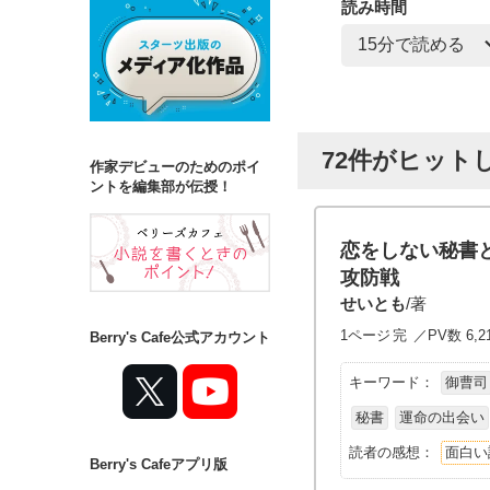
読み時間
72件がヒット
作家デビューのためのポイ
ントを編集部が伝授！
恋をしない秘書
攻防戦
せいとも
/著
1ページ
完
／PV数 6,2
Berry's Cafe公式アカウント
キーワード：
御曹司
秘書
運命の出会い
読者の感想：
面白い
Berry's Cafeアプリ版