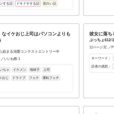
ンする話
ドキドキする話
面白い話
』なイケおじ上司はパソコンよりも
彼女に落ちる
う
ぷっちょ612
/
11ページ
完
／PV
ら始まる溺愛コンテストエントリー中
キーワード：
8 ／いいね数 1
読者の感想：
いちゃ
イケメン
地味子
上司
ケおじ
ドライブ
フェチ
運転フェチ