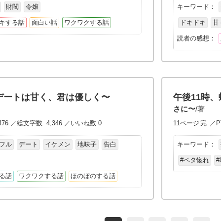
財閥
令嬢
キーワード：
キする話
面白い話
ワクワクする話
ドキドキ
甘
読者の感想：
デートは甘く、君は優しく〜
午後11時
さに〜
/著
476 ／総文字数 4,346 ／いいね数 0
11ページ
完
／P
フル
デート
イケメン
地味子
告白
キーワード：
#ベタ惚れ
る話
ワクワクする話
ほのぼのする話