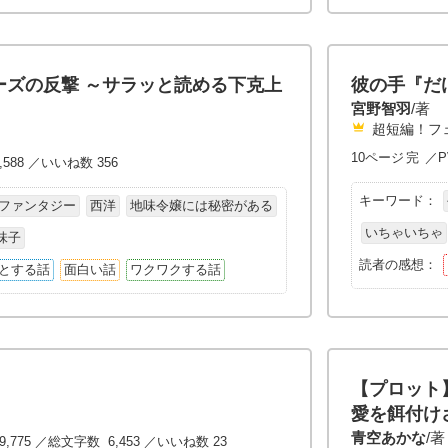
ーズの反撃 ～サラッと読める下克上
彼の手『だ
宮野智羽
/著
超短編！フ
10ページ
完
／P
,588 ／いいね数 356
キーワード：
ファンタジー
西洋
地味令嬢には秘密がある
いちゃいちゃ
味子
読者の感想：
とする話
面白い話
ワクワクする話
【プロット
愛を餌付け
青空あかな
/著
9,775 ／総文字数 6,453 ／いいね数 23