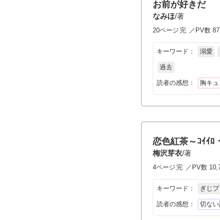
お前が好きだ
なみほ
/著
20ページ
完
／PV数 87
キーワード：
溺愛
過去
読者の感想：
胸キュ
恋色紅茶～ｺｲｲﾛ・
梅沢芽衣
/著
4ページ
完
／PV数 10,
キーワード：
ぎじプ
読者の感想：
切ない