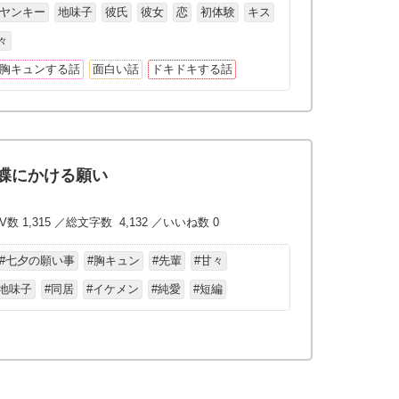
ヤンキー
地味子
彼氏
彼女
恋
初体験
キス
々
胸キュンする話
面白い話
ドキドキする話
、蝶にかける願い
V数 1,315 ／総文字数 4,132 ／いいね数 0
#七夕の願い事
#胸キュン
#先輩
#甘々
#地味子
#同居
#イケメン
#純愛
#短編