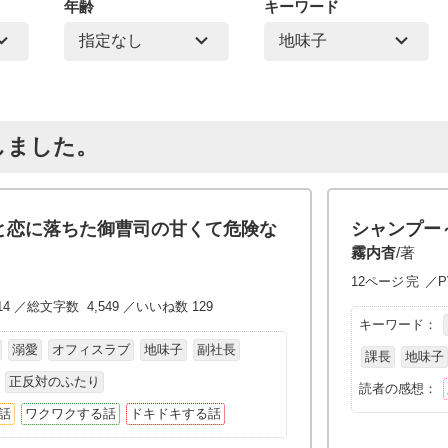
年齢
キーワード
しました。
と恋に落ちた御曹司の甘くて危険な
シャンプー
霧内杳
/著
12ページ
完
／P
14 ／総文字数 4,549 ／いいね数 129
キーワード：
溺愛
オフィスラブ
地味子
副社長
課長
地味子
正反対のふたり
読者の感想：
話
ワクワクする話
ドキドキする話