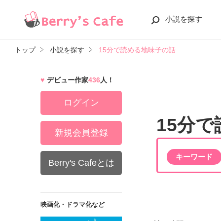
小説を探す
トップ
小説を探す
15分で読める地味子の話
デビュー作家
436
人！
ログイン
15分
新規会員登録
キーワード
Berry's Cafeとは
映画化・ドラマ化など