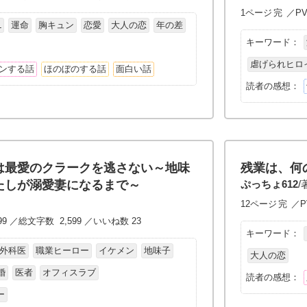
1ページ
完
／PV
L
運命
胸キュン
恋愛
大人の恋
年の差
キーワード：
虐げられヒロ
ンする話
ほのぼのする話
面白い話
読者の感想：
は最愛のクラークを逃さない～地味
残業は、何
たしが溺愛妻になるまで～
ぷっちょ612
/
12ページ
完
／P
99 ／総文字数 2,599 ／いいね数 23
キーワード：
外科医
職業ヒーロー
イケメン
地味子
大人の恋
婚
医者
オフィスラブ
読者の感想：
ー