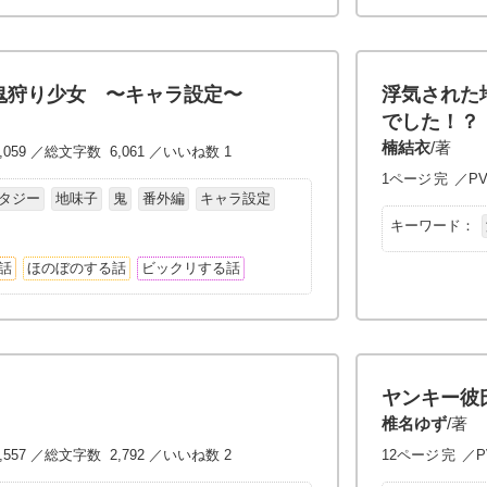
鬼狩り少女 〜キャラ設定〜
浮気された
でした！？
楠結衣
/著
,059 ／総文字数 6,061 ／いいね数 1
1ページ
完
／PV
タジー
地味子
鬼
番外編
キャラ設定
キーワード：
話
ほのぼのする話
ビックリする話
ヤンキー彼
椎名ゆず
/著
,557 ／総文字数 2,792 ／いいね数 2
12ページ
完
／P