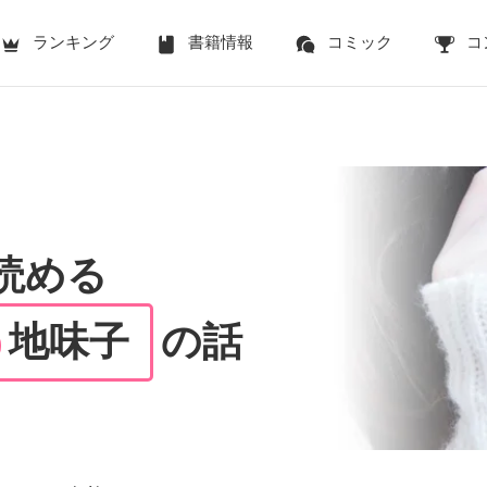
ランキング
書籍情報
コミック
コ
で読める
地味子
の話