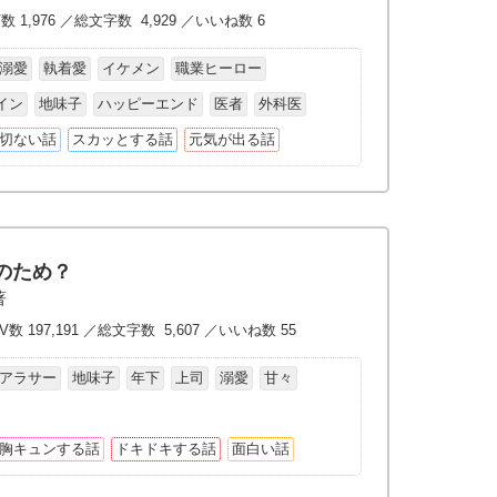
数 1,976 ／総文字数 4,929 ／いいね数 6
溺愛
執着愛
イケメン
職業ヒーロー
イン
地味子
ハッピーエンド
医者
外科医
切ない話
スカッとする話
元気が出る話
のため？
著
V数 197,191 ／総文字数 5,607 ／いいね数 55
アラサー
地味子
年下
上司
溺愛
甘々
胸キュンする話
ドキドキする話
面白い話