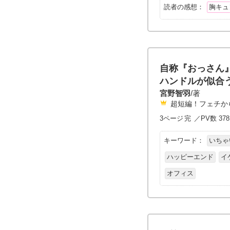
読者の感想：
胸キュ
自称『おっさん
ハンドルが似合
宮野智羽
/著
超短編！フェチか
3ページ
完
／PV数 37
キーワード：
いちゃ
ハッピーエンド
イ
オフィス