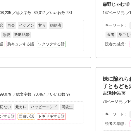
森野じゃむ
/著
08,235 ／総文字数 89,017 ／いいね数 281
147ページ
完
／P
恋
再会
イケメン
甘々
婚約者
キーワード：
溺愛
政略結婚
医者
身ごも
話
胸キュンする話
ワクワクする話
読者の感想：
妹に陥れら
子ともども
吉澤紗矢
/著
99,079 ／総文字数 70,467 ／いいね数 97
76ページ
完
／PV
切ない
元カレ
ハッピーエンド
同級生
キーワード：
ンする話
面白い話
ドキドキする話
読者の感想：