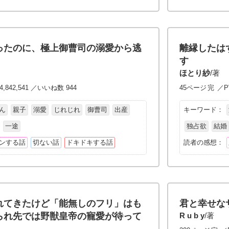
ったのに、極上御曹司の溺愛から逃
離縁したは
す
ほとり紗
/著
,842,541 ／いいね数 944
45ページ
完
／PV
ん
親子
溺愛
じれじれ
御曹司
出産
キーワード：
一途
独占欲
結婚
ンする話
切ない話
ドキドキする話
読者の感想：
れてきたけど「能無しのフリ」はも
君と幸せな
られ先では野獣皇帝の寵愛が待って
R u b y
/著