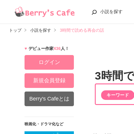
小説を探す
トップ
小説を探す
3時間で読める再会の話
デビュー作家
436
人！
ログイン
3時間
新規会員登録
キーワード
Berry's Cafeとは
映画化・ドラマ化など