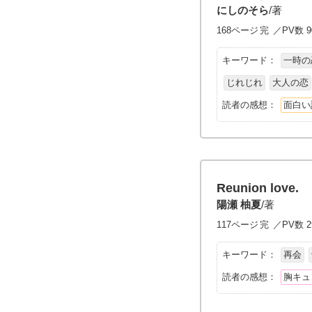
にしのそら
/著
168ページ
完
／PV数 9
キーワード：
一時の
じれじれ
大人の恋
読者の感想：
面白い
Reunion love.
陽瀬 柚夏
/著
117ページ
完
／PV数 2
キーワード：
再会
読者の感想：
胸キュ