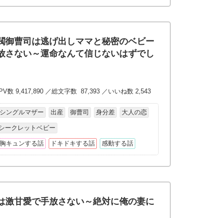
閥御曹司は逃げ出しママと秘密のベビー
放さない～運命なんて信じないはずでし
V数 9,417,890 ／総文字数 87,393 ／いいね数 2,543
シングルマザー
出産
御曹司
身分差
大人の恋
シークレットベビー
胸キュンする話
ドキドキする話
感動する話
は激甘愛で手放さない～絶対に俺の妻に