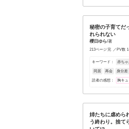
秘密の子育てだ
れられない
櫻日ゆら
/著
213ページ
完
／PV数 14
キーワード：
赤ちゃ
同居
再会
身分差
読者の感想：
胸キュ
姉たちに虐めら
う終わり。捨て