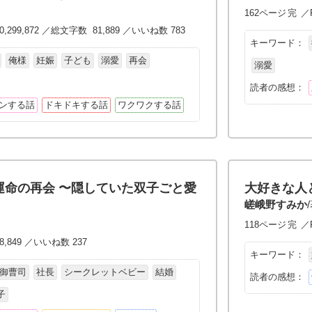
162ページ
完
／P
0,299,872 ／総文字数 81,889 ／いいね数 783
キーワード：
俺様
妊娠
子ども
溺愛
再会
溺愛
読者の感想：
ンする話
ドキドキする話
ワクワクする話
運命の再会 〜隠していた双子ごと愛
大好きな人
嵯峨野すみか
118ページ
完
／P
8,849 ／いいね数 237
キーワード：
御曹司
社長
シークレットベビー
結婚
読者の感想：
子