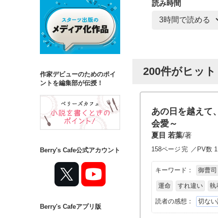
読み時間
200件がヒッ
作家デビューのためのポイ
ントを編集部が伝授！
あの日を越えて
会愛～
夏目 若葉
/著
158ページ
完
／PV数 1,
Berry's Cafe公式アカウント
キーワード：
御曹司
運命
すれ違い
執
読者の感想：
切ない
Berry's Cafeアプリ版