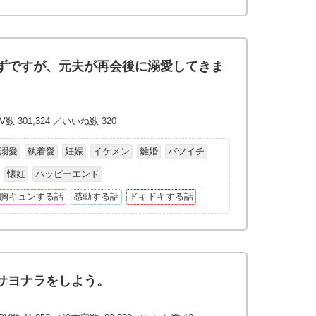
ずですが、元夫が再会後に溺愛してきま
数 301,324 ／いいね数 320
溺愛
執着愛
妊娠
イケメン
離婚
バツイチ
懐妊
ハッピーエンド
胸キュンする話
感動する話
ドキドキする話
サヨナラをしよう。