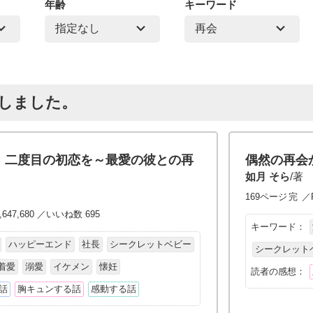
年齢
キーワード
トしました。
、二度目の初恋を～最愛の彼との再
偶然の再会
如月 そら
/著
169ページ
完
／P
647,680 ／いいね数 695
キーワード：
ハッピーエンド
社長
シークレットベビー
シークレット
着愛
溺愛
イケメン
懐妊
読者の感想：
話
胸キュンする話
感動する話