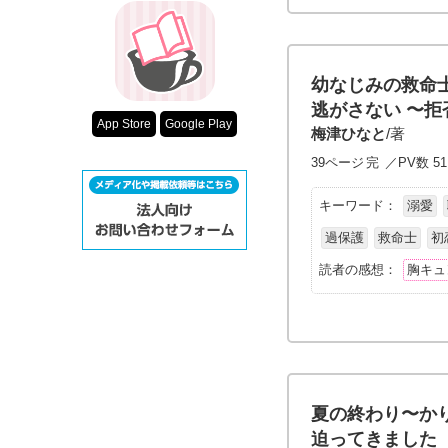
幼なじみの救命
逃がさない 〜
App Store
Google Play
梅津ひなと
/著
39ページ
完
／PV数 51
キーワード：
溺愛
過保護
救命士
初
読者の感想：
胸キュ
夏の終わり〜か
迫ってきました