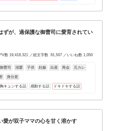
はずが、過保護な御曹司に愛育されてい
V数 19,418,321 ／総文字数 81,507 ／いいね数 1,050
御曹司
溺愛
子供
妊娠
出産
再会
元カレ
密
身分差
胸キュンする話
感動する話
ドキドキする話
い愛が双子ママの心を甘く溶かす