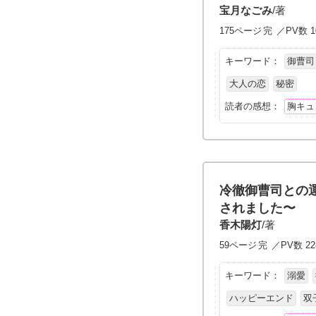
宝月なごみ
/著
175ページ
完
／PV数 1
キーワード：
御曹司
大人の恋
秘密
読者の感想：
胸キュ
冷徹御曹司との
されました〜
香木陽灯
/著
59ページ
完
／PV数 22
キーワード：
溺愛
ハッピーエンド
双