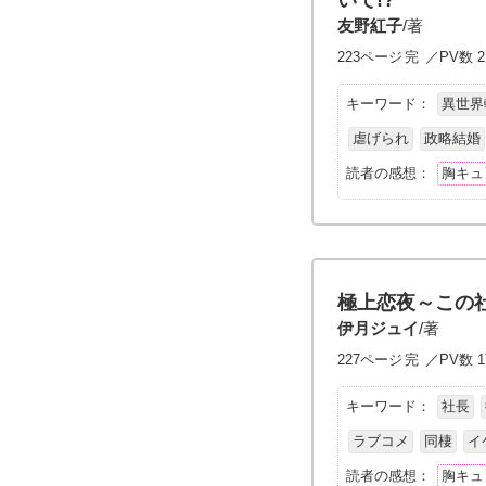
いて!?
友野紅子
/著
223ページ
完
／PV数 2
キーワード：
異世界
虐げられ
政略結婚
読者の感想：
胸キュ
極上恋夜～この
伊月ジュイ
/著
227ページ
完
／PV数 17
キーワード：
社長
ラブコメ
同棲
イ
読者の感想：
胸キュ