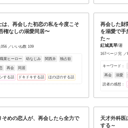
士は、再会した初恋の私を今度こそ
再会した財
拒否権なしの溺愛同居〜
を溺愛で手
た～
紅城真琴
/著
,056 ／いいね数 109
167ページ
完
／P
職業ヒーロー
幼なじみ
関西弁
独占欲
キーワード：
恋
再会
同居
再会
溺愛
ンする話
ドキドキする話
ほのぼのする話
読者の感想：
りそめの恋人が、再会したら全力で
天才外科医
する～