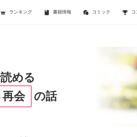
ランキング
書籍情報
コミック
コ
で読める
再会
の話