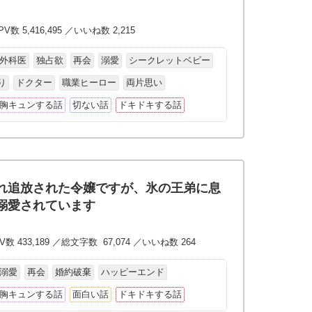
V数 5,416,495 ／いいね数 2,215
外科医
独占欲
再会
溺愛
シークレットベビー
り
ドクター
職業ヒーロー
両片思い
胸キュンする話
切ない話
ドキドキする話
れ追放された令嬢ですが、氷の王弟に息
溺愛されています
数 433,189 ／総文字数 67,074 ／いいね数 264
溺愛
再会
婚約破棄
ハッピーエンド
胸キュンする話
面白い話
ドキドキする話