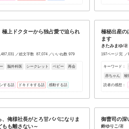
、極上ドクターから独占愛で迫られ
極秘出産の
ます
きたみまゆ
/著
,487,031 ／総文字数 87,074 ／いいね数 979
197ページ
完
／P
ー
脳外科医
シークレット
ベビー
再会
キーワード：
赤ちゃん
秘
ンする話
ドキドキする話
感動する話
読者の感想：
ら、俺様社長がとろ甘パパになりま
御曹司の深
どもも離さない～
鈴ゆりこ
/著