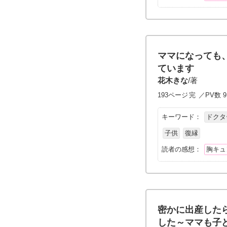
ママになっても
ています
花木きな
/著
193ページ
完
／PV数 9
キーワード：
ドクタ
子供
復縁
読者の感想：
胸キュ
密かに出産した
した～ママも子