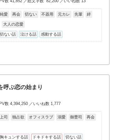
V数 41,852 ／総文字数 82,200 ／いいね数 13
純愛
再会
切ない
不器用
元カレ
先輩
絆
大人の恋愛
切ない話
泣ける話
感動する話
を呼ぶ恋の始まり
V数 4,394,250 ／いいね数 1,777
上司
独占欲
オフィスラブ
溺愛
御曹司
再会
胸キュンする話
ドキドキする話
切ない話