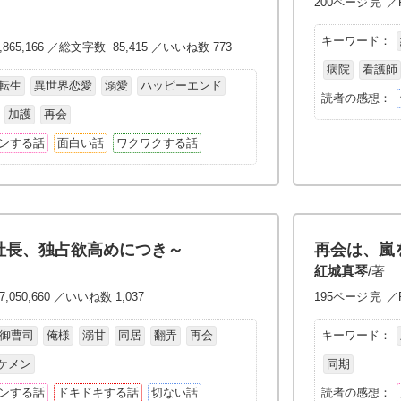
200ページ
完
／P
キーワード：
,865,166 ／総文字数 85,415 ／いいね数 773
病院
看護師
転生
異世界恋愛
溺愛
ハッピーエンド
読者の感想：
加護
再会
ンする話
面白い話
ワクワクする話
社長、独占欲高めにつき～
再会は、嵐
紅城真琴
/著
,050,660 ／いいね数 1,037
195ページ
完
／P
御曹司
俺様
溺甘
同居
翻弄
再会
キーワード：
ケメン
同期
ンする話
ドキドキする話
切ない話
読者の感想：