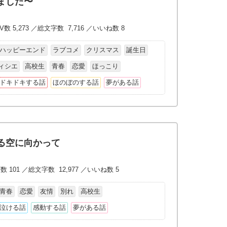
ました〜
V数 5,273 ／総文字数 7,716 ／いいね数 8
ハッピーエンド
ラブコメ
クリスマス
誕生日
ィシエ
高校生
青春
恋愛
ほっこり
ドキドキする話
ほのぼのする話
夢がある話
る空に向かって
数 101 ／総文字数 12,977 ／いいね数 5
青春
恋愛
友情
別れ
高校生
泣ける話
感動する話
夢がある話