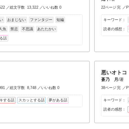
522 ／総文字数 13,322 ／いいね数 0
22ページ
完
／P
い
おまじない
ファンタジー
短編
キーワード：
人魚
禁忌
不思議
あたたかい
読者の感想：
る話
悪いオトコ
蒼乃 月
/著
991 ／総文字数 8,748 ／いいね数 0
38ページ
完
／P
キする話
スカッとする話
夢がある話
キーワード：
読者の感想：