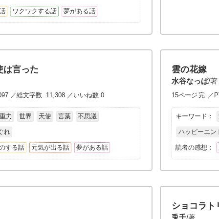
話
ワクワクする話
夢がある話
使は言った
雲の花嫁
水谷なっぱ
/著
097 ／総文字数 11,308 ／いいね数 0
15ページ
完
／P
重力
世界
天使
言葉
不思議
キーワード：
ぐれ
ハッピーエン
のする話
元気が出る話
夢がある話
読者の感想：
ショコラト
兎千
/著