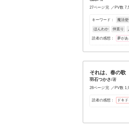
27ページ
完
／PV数 7,
キーワード：
魔法使
ほんわか
仲直り
読者の感想：
夢があ
それは、春の歌
羽石つかさ
/著
28ページ
完
／PV数 1,
読者の感想：
ドキド