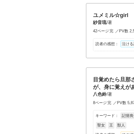
ユメミル☆girl
紗音琉
/著
42ページ
完
／PV数 2,
読者の感想：
泣ける
目覚めたら旦那
が、身に覚えが
八色鈴
/著
8ページ
完
／PV数 5,8
キーワード：
記憶喪
聖女
王
獣人