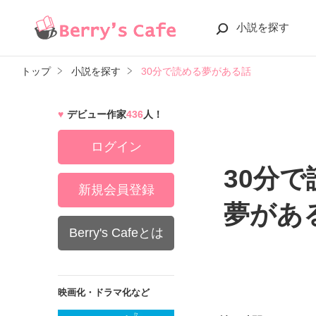
小説を探す
トップ
小説を探す
30分で読める夢がある話
デビュー作家
436
人！
ログイン
30分
新規会員登録
夢があ
Berry's Cafeとは
映画化・ドラマ化など