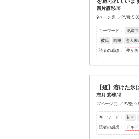
を迫られていま
四片霞彩
/著
9ページ
完
／PV数 5,0
キーワード：
逆異世
彼氏
同棲
恋人未
読者の感想：
夢があ
【短】溶けた氷
志月 彩珠
/著
27ページ
完
／PV数 9,
キーワード：
甘々
読者の感想：
ドキド