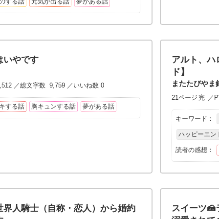
のする話
元気が出る話
夢がある話
はいやです
アルト、ハ
ド】
またたびやま
,512 ／総文字数 9,759 ／いいね数 0
21ページ
完
／P
キする話
胸キュンする話
夢がある話
キーワード：
ハッピーエン
読者の感想：
世界人騎士（自称・恋人）から婚約
スイーツ