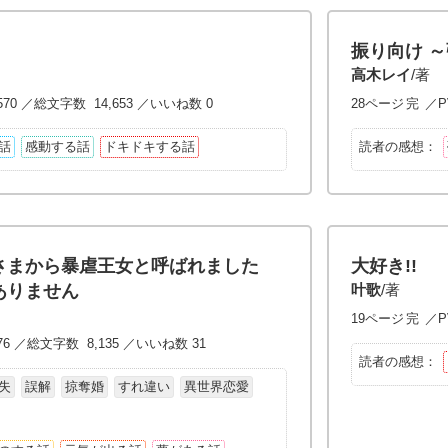
振り向け ～
高木レイ
/著
570 ／総文字数 14,653 ／いいね数 0
28ページ
完
／P
話
感動する話
ドキドキする話
読者の感想：
さまから暴虐王女と呼ばれました
大好き!!
ありません
叶歌
/著
19ページ
完
／P
76 ／総文字数 8,135 ／いいね数 31
読者の感想：
失
誤解
掠奪婚
すれ違い
異世界恋愛