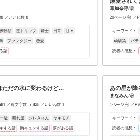
す
溺愛されて
草加奈呼
/著
08 ／いいね数 8
20ページ
完
／P
界転移
逆トリップ
騎士
日常
甘々
キーワード：
満
ファンタジー
恋愛
幼馴染
パテ
る話
読者の感想：
はただの水に変わるけど…
あの星が降
まなみん
/著
681 ／総文字数 7,835 ／いいね数 1
1ページ
完
／PV
一途
照れ屋
ジレきゅん
ヤキモチ
キーワード：
キする話
胸キュンする話
夢がある話
読者の感想：