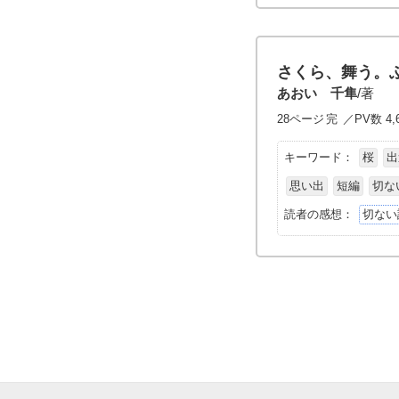
さくら、舞う。
あおい 千隼
/著
28ページ
完
／PV数 4,
キーワード：
桜
出
思い出
短編
切な
読者の感想：
切ない