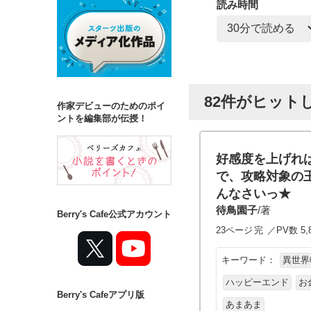
読み時間
82件がヒット
作家デビューのためのポイ
ントを編集部が伝授！
好感度を上げれ
で、攻略対象の
んなさいっ★
待鳥園子
/著
Berry's Cafe公式アカウント
23ページ
完
／PV数 5,
キーワード：
異世界
ハッピーエンド
お
Berry's Cafeアプリ版
あまあま