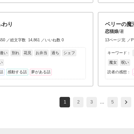
ふわり
ベリーの魔
恋猫娘
/著
650 ／総文字数 14,861 ／いいね数 0
13ページ
完
／P
逢い
別れ
花見
お弁当
過ち
シェフ
キーワード：
い
魔女
呪い
話
感動する話
夢がある話
読者の感想：
1
2
3
…
5