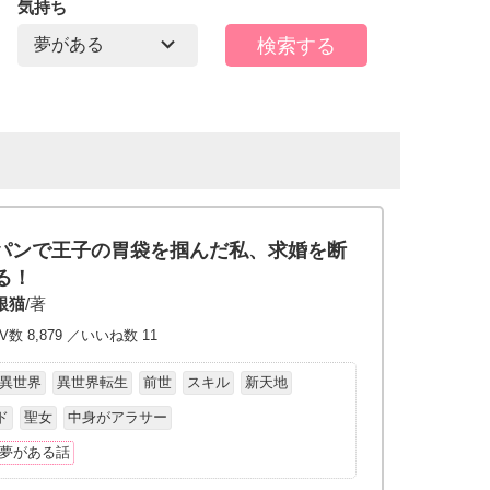
気持ち
パンで王子の胃袋を掴んだ私、求婚を断
る！
銀猫
/著
V数 8,879 ／いいね数 11
異世界
異世界転生
前世
スキル
新天地
ド
聖女
中身がアラサー
夢がある話