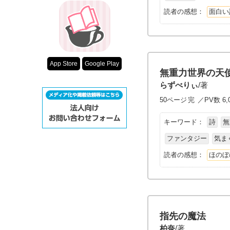
読者の感想：
面白い
App Store
Google Play
無重力世界の天
らずべりぃ
/著
50ページ
完
／PV数 6,
キーワード：
詩
無
ファンタジー
気ま
読者の感想：
ほのぼ
指先の魔法
柏奈
/著