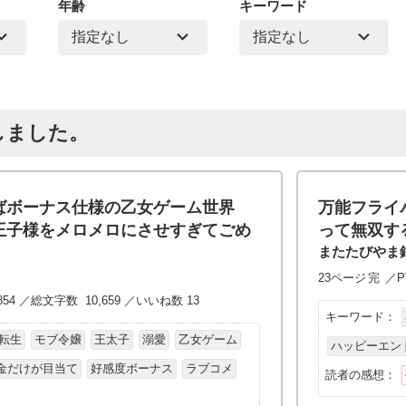
年齢
キーワード
しました。
ばボーナス仕様の乙女ゲーム世界
万能フライ
王子様をメロメロにさせすぎてごめ
って無双す
またたびやま
23ページ
完
／P
854 ／総文字数 10,659 ／いいね数 13
キーワード：
転生
モブ令嬢
王太子
溺愛
乙女ゲーム
ハッピーエン
金だけが目当て
好感度ボーナス
ラブコメ
読者の感想：