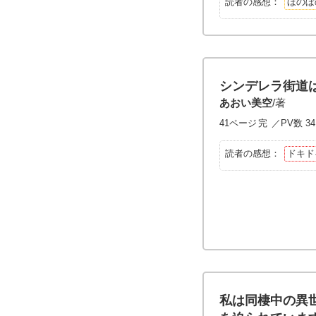
読者の感想：
ほのぼ
シンデレラ街道
あおい美空
/著
41ページ
完
／PV数 34
読者の感想：
ドキド
私は同棲中の異