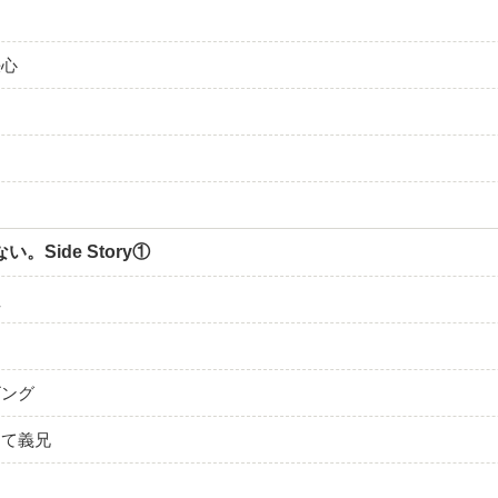
決心
。Side Story①
性
」
ビング
して義兄