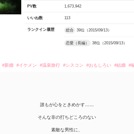
PV数
1,673,942
いいね数
113
ランクイン履歴
総合
39位（2015/09/13）
恋愛（長編）
38位（2015/09/13）
#新婚
#イケメン
#温泉旅行
#シスコン
#おもしろい
#結婚
#
誰もが心をときめかす……
そんな非の打ちどころのない
素敵な男性に、