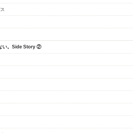
パス
。Side Story ②
…