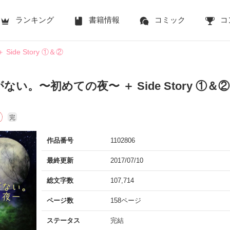
ランキング
書籍情報
コミック
コ
de Story ①＆②
い。〜初めての夜〜 ＋ Side Story ①＆②
完
作品番号
1102806
最終更新
2017/07/10
総文字数
107,714
ページ数
158ページ
ステータス
完結