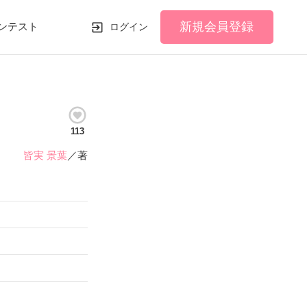
新規会員登録
ンテスト
ログイン
113
皆実 景葉
／著