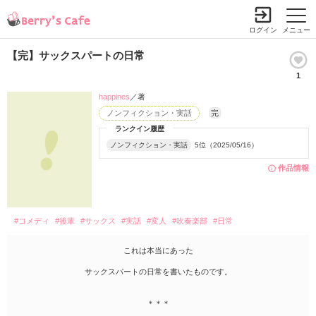
ログイン
メニュー
【完】サックスパートの日常
1
happines
／著
ノンフィクション・実話
完
ランクイン履歴
ノンフィクション・実話
5位（2025/05/16）
作品情報
#コメディ
#後輩
#サックス
#実話
#変人
#吹奏楽部
#日常
これは本当にあった
サックスパートの日常を書いたものです。
＊＊＊