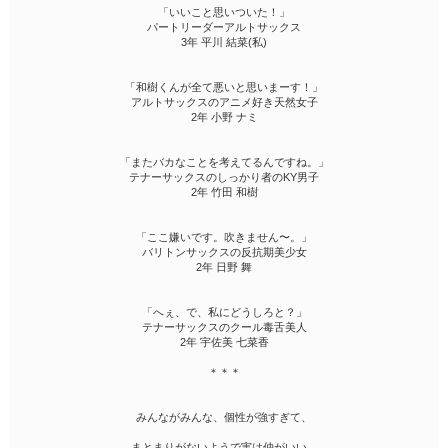
「いいこと思いついた！」
パートリーダーアルトサックス
3年 平川 結菜(私)
「和樹くんが全て悪いと思いまーす！」
アルトサックスのアニメ好き天然女子
2年 小野 ナミ
「またバカなことを考えてるんですね。」
テナーサックスのしっかり者のKY男子
2年 竹田 和樹
「ここ嫌いです。吹きません〜。」
バリトンサックスの反抗期美少女
2年 日野 舞
「へぇ、で、私にどうしろと？」
テナーサックスのクール毒舌美人
2年 宇佐美 七菜香
＊＊＊
みんながみんな、個性が強すぎて、
まとまりがないようで実は仲がいい、