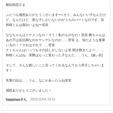
椿妃純恋さま
ふたつも感想ありがとうございます〜♪そう、みんないい子なんだけ
ど、なんだけど…変な子しかいないのがうちのパートなのです…笑
和樹くんは面白いよね〜笑笑
ななちゃんはイケメンなの！そう！私のものなの！笑笑 舞ちゃんは
あの子は反抗期なのかヤンデレなのか……苦笑 え、似たような後輩
いるの！？それはそれで……苦笑
ナミちゃんはいっつもその話しかしないよ笑 聞き飽きたよ〜……。
和樹くんはね、実際はもっと変わった子なんだ……うん…(遠い目)
そして、そんな嬉しいこと言ってくれるなんてもう昇天しちゃいま
す！
先輩の話は……うん、なにかあったらね笑笑
感想ありがとうございました！
happines
さん
2015/11/04 19:52