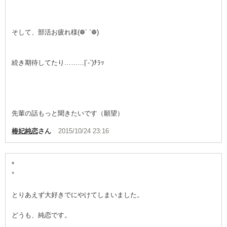
そして、部活お疲れ様(❁´ `❁)
続き期待してたり………|´-`)ﾁﾗｯ
先輩の話もっと聞きたいです（願望）
椿妃純恋
さん
2015/10/24 23:16
*
°
とりあえず大好きでにやけてしまいました。
どうも、純恋です。