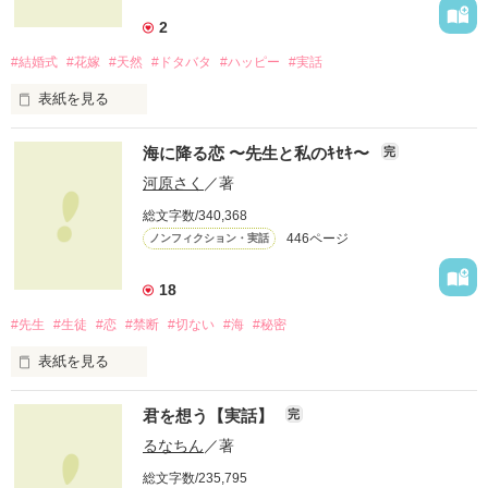
2
#結婚式
#花嫁
#天然
#ドタバタ
#ハッピー
#実話
表紙を見る
２０１２年６月２４日。晴れ。

海に降る恋 〜先生と私のｷｾｷ〜
完
河原さく
／著
総文字数/340,368
わたし達は、結婚式を挙げました。

446ページ
ノンフィクション・実話
将来を結び、愛を誓い、

18
甘い甘い、結婚式。

#先生
#生徒
#恋
#禁断
#切ない
#海
#秘密
……に、なるはずだった。

表紙を見る
実体験を基にした、

新郎カズミ　×　新婦おなつ

君を想う【実話】
完
他とはちょっと違う

先生との禁断の恋物語。

るなちん
／著
ドタバタ結婚式

総文字数/235,795
心から愛した人が、
