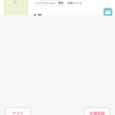
436ページ
ノンフィクション・実話
手の届かない人だとしたら

あなたならどうしますか？

※　自身の体験を元に再構成。

30
登場人物の名前などは仮名です。

切なくて、許されない恋を、

あなたは知っていますか？

**************

表紙を見る
2012.09.20　公開

私達が選んだ道を、

**************

どうか見届けて下さい。

◆ベリーズカフェメルマガ掲載されました。

この奇跡の軌跡、その全てを―…

かんたん検索
◆「甘い結婚」特集掲載されました。

堕ちるとこまで

◆レビューありがとうございます。

30分で読めるためになる
30分で読める キーワード
30代女性向けの キーワー
（2008/9/20〜2009/4/12）

話
「年の差」 の話
ド 「クール男子」 の話
いいよ　様 / 和宮 樹　様

堕ちた私―

第４回日本ｹｰﾀｲ小説大賞

八谷 紬　様 / 夢雨　様

二次審査進出作品です。

沢山の応援、

その度に何度も

作品を読む
作品を読む
導いてくれたのは

アプリ