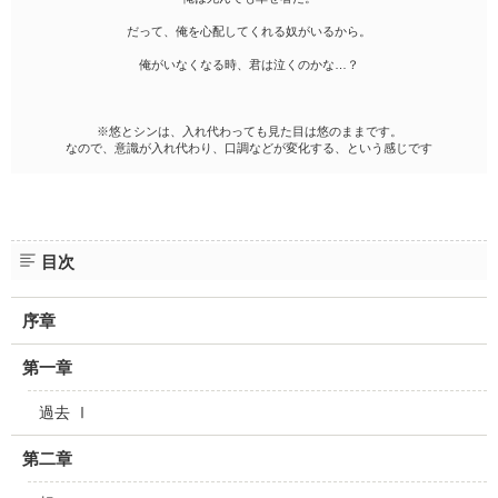
だって、俺を心配してくれる奴がいるから。
俺がいなくなる時、君は泣くのかな…？
※悠とシンは、入れ代わっても見た目は悠のままです。
なので、意識が入れ代わり、口調などが変化する、という感じです
目次
序章
第一章
過去 Ⅰ
第二章