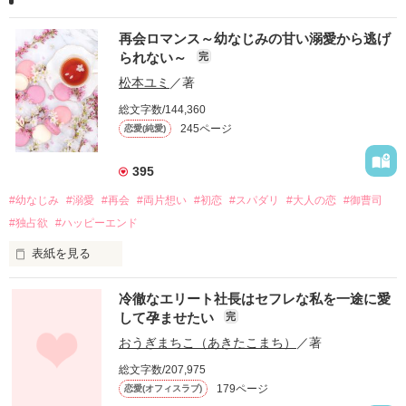
再会ロマンス～幼なじみの甘い溺愛から逃げ
られない～
完
松本ユミ
／著
総文字数/144,360
245ページ
恋愛(純愛)
395
#幼なじみ
#溺愛
#再会
#両片想い
#初恋
#スパダリ
#大人の恋
#御曹司
#独占欲
#ハッピーエンド
表紙を見る
冷徹なエリート社長はセフレな私を一途に愛
して孕ませたい
完
幼なじみの哲平に淡い恋心を抱いていた美桜。

おうぎまちこ（あきたこまち）
／著
しかし、ある出来事をきっかけに二人の関係は壊れてしまう。

総文字数/207,975
関係修復もできないまま、美桜は両親の離婚によって

179ページ
恋愛(オフィスラブ)
引っ越すことになり、哲平とも離れ離れになった。
