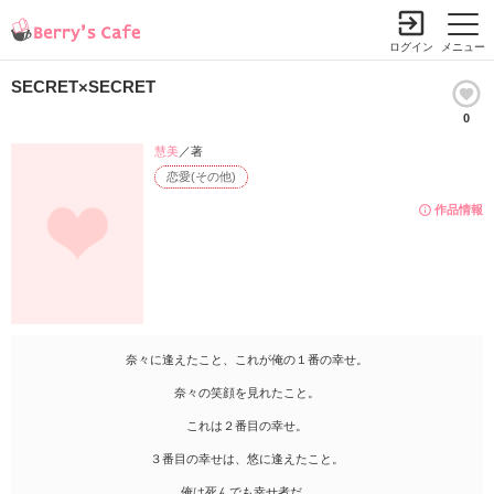
ログイン
メニュー
SECRET×SECRET
0
慧美
／著
恋愛(その他)
作品情報
奈々に逢えたこと、これが俺の１番の幸せ。
奈々の笑顔を見れたこと。
これは２番目の幸せ。
３番目の幸せは、悠に逢えたこと。
俺は死んでも幸せ者だ。