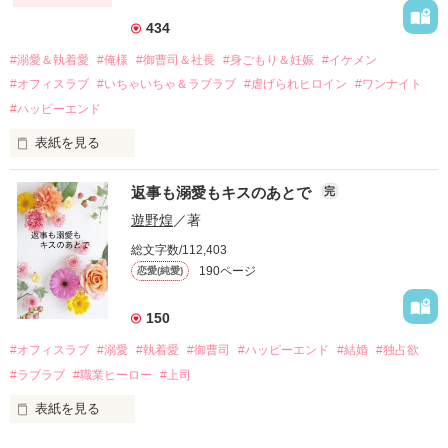
それから約十二年後。

434
過去の傷から、二度と会いたくないと思っていた哲平に

#溺愛＆執着愛
#俺様
#御曹司＆社長
#身ごもり＆妊娠
#イケメン
運命のような再会を果たす。

#オフィスラブ
#いちゃいちゃ＆ラブラブ
#虐げられヒロイン
#ワンナイト
そして、ひょんなことから

#ハッピーエンド
酔った勢いで一夜を共にしてしまった。

表紙を見る
さらに、美桜が初めてだと知った哲平は

『責任をとる、結婚しよう』と真っ直ぐに告げてきた。

　おかしな噂を流されて前の職場でうまくいかなかった梅田美
戸惑う美桜とは裏腹に、好きという気持ちを隠すことなく

返事も溺愛もキスのあとで
完
桜は、海外で傷心旅行をしていたところ、日本人美青年と出会
甘やかしてくる。

い、酒の勢いもあり一夜限りの関係となる。

遊野煌
／著
　帰国後、美桜は新しい職場でワンナイトした美青年と再会。
そんなある日、哲平は美桜がストーカー被害に

総文字数/112,403
なんと彼の正体は、とある財閥御曹司にも関わらず、一族を離
遭っていることを知る。

190ページ
恋愛(純愛)
れて起業した新進気鋭の実業家、社内でも冷徹だと評判な社長
美桜を守るため、哲平は同居を提案してきて――。

――御影恭司その人だったのだ――！

　なぜか恭司から飼い猫の世話係を命じられた美桜は、猫の世
150
話を口実にしばしば呼び出された上、二人はいわゆる身体だけ
夏木美桜(なつきみお)

#オフィスラブ
#溺愛
#執着愛
#御曹司
#ハッピーエンド
#結婚
#独占欲
✕

#ラブラブ
#職業ヒーロー
#上司
鳴海哲平 (なるみてっぺい)

表紙を見る
作品を読む
止まっていたはずの二人の時間が、再び動き出す。

舞川雛子（26）は大手お菓子メーカー、三日月製菓コーポレー