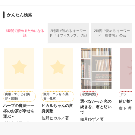
再会から始まる、溺愛ラブ。

ションの企画戦略室で働いている。

また雛子には2年前から付き合いはじめ、半年前から同棲を始
2026.6.5～2026.7.25

かんたん検索
めた、同期で恋人の石垣守（26）がいるのだが、後輩の姫原由
羅（24）との浮気が発覚した上、いつのまにか元カノにされて
いた。

3時間で読めるためになる
2時間で読める キーワー
2時間で読める キーワー
守と由羅から『便利屋雛子』と馬鹿にされ、一人こっそり泣い
話
ド 「オフィスラブ」 の話
ド 「御曹司」 の話
＊以前、公開していた話の改稿版です＊

ていた雛子に、企画戦略室の上司である雪瀬鷹哉（29）が
『──俺と結婚してくれないか』といきなりプロポーズをしてき
た上、同居まで提案してきて──？

鷹哉『宜しくな、俺の雛子』🦅

雛子『俺の……ひぃ、雛子？！！！』🐥

作品を読む
シゴデキで冷徹な上司が見せる素顔は、なぜか想像以上に甘く
て……🐥💓🦅

実用・エッセイ(美
実用・エッセイ(美
恋愛(純愛)
ホラー・
容・健康)
容・健康)
選べなかった恋の
使い捨て
H
※表紙も作中使用の画像も全てフリー素材です。

ハーブの魔法～一
ヒカルちゃんの変
続きを、君と紡い
※執筆期間2026.6.3〜7.20完結です。　

廊下 理
杯のお茶が幸せを
身美塾
で
※他サイトさんにて恋愛トレンド1位でした〜良かったら読ん
運ぶ～
佐野ヒカル／著
如月ゆず／著
で頂けると嬉しいです。
遠近由美子／著