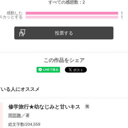
すべての感想数：
2
投票する
この作品をシェア
ている人にオススメ
修学旅行★幼なじみと甘いキス
完
岡部舞
／著
総文字数/204,559