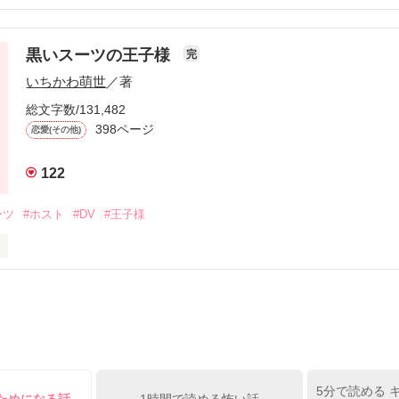
い、苦手意識を持ち始める。

…*‡

黒いスーツの王子様
完
【修学旅行】



いちかわ萌世
／著
…*‡

総文字数/131,482
たくない加奈子は

398ページ
わらないよう、避けて過ごそうとするものの

恋愛(その他)


122
加奈子はとつぜん翔に呼び出されて……?!

が寝てたベッドに先輩が……？？」

ーツ
#ホスト
#DV
#王子様
…」

日々‥

*

広瀬翔

救ってくれた

通科。恋の経験ゼロ？の恥ずかしがり屋な女の子。

子様　　　

は強くひたむきな高橋加奈子

5分で読める 
いな。』
