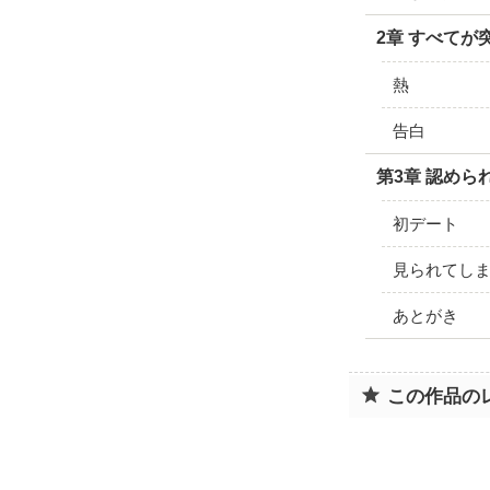
2章 すべてが
熱
告白
第3章 認められ
初デート
見られてしま
あとがき
この作品の