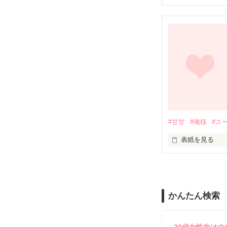
そんな翔に戸惑
‡*………*∞*……
そうして迎えた
先輩と保健室で…
‡*………*∞*……
これ以上傷つき
なるべく翔と関
「あの、先輩…」
「……なに？」

夜の宿泊先で、
「あの、何で私
#甘甘
#俺様
#ス
「目、閉じろよ
表紙を見る
* ･ * ･ * ･ *

「んっ…！」

彼氏に殴られる
*･鮎川 小春(16)･
強引で意地悪な
ｱﾕｶﾜ ｺﾊﾙ

かんたん検索
そんなあたしを
×

高校二年生、普
黒いスーツの王
物静かでも、心
『‥俺のそばに