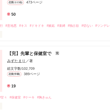
473ページ
恋愛(その他)
50
旅行
#意地悪
#キス
#ドキドキ
#嫉妬
#束縛
#独占欲
#切ない
#ツンデレ
好きじゃねーし」

【完】先輩と保健室で
完
みずたまり
／著
隣同士で

総文字数/102,709
翔と加奈子。

389ページ
恋愛(学園)
ぜか加奈子にだけ冷たく接し

19
するようになる。

#甘々
#保健室
#ケーキ
#胸きゅん
ことをするのか分からない加奈子は
