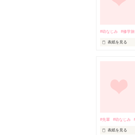
#幼なじみ
#修学
表紙を見る
「加奈子なんか
幼い頃から家が
幼なじみだった
しかし翔は、な
わざと意地悪を
#先輩
#幼なじみ
どうしてそんな
表紙を見る