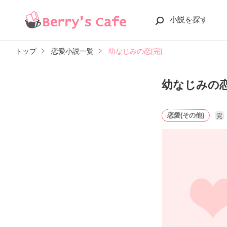
小説を探す
トップ
恋愛小説一覧
幼なじみの恋[完]
幼なじみの恋
恋愛(その他)
完