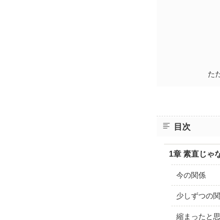
た
目次
1章 素直じゃ
今の関係
少しずつの
縮まったと