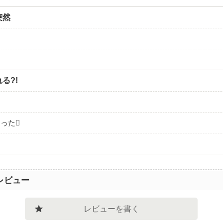
突然
る?!
った
レビュー
レビューを書く