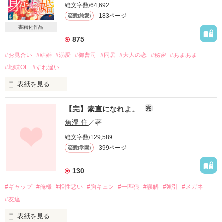
総文字数/64,692
183ページ
恋愛(純愛)
書籍化作品
875
#お見合い
#結婚
#溺愛
#御曹司
#同居
#大人の恋
#秘密
#あまあま
#地味OL
#すれ違い
表紙を見る
「どうして私とのお見合いを進めたんですか？」

【完】素直になれよ。
完
「君だったから」

魚澄 住
／著
その言葉がとてもうれしかった。

総文字数/129,589
399ページ
恋愛(学園)
優秀な姉に舞い込んだ御曹司とのお見合い。

しかし、当日逃げてしまった姉の代わりに、姉と偽ってお見合
いに連れていかれた礼華。

130
姉のように綺麗でもない礼華は当然、断られると思っていた。

#ギャップ
#俺様
#相性悪い
#胸キュン
#一匹狼
#誤解
#強引
#メガネ
しかしお見合い相手の悠人からの返事は、このまま結婚を前提
#友達
にお付き合いをという予想外のもので。

一緒にいるうちに、悠人に惹かれていく礼華。

表紙を見る