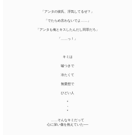
「アンタの彼氏、浮気してるぜ？」
「でたらめ言わないでよ……」
「アンタも俺とキスしたんだし同罪だろ」
「……っ！」
キミは
嘘つきで
冷たくて
無愛想で
ひどい人
*
・
*
……そんなキミだって
心に深い傷を抱えていた──