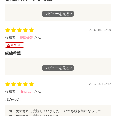
素晴らしい作品ですね！
レビューを見る
柏木、黒崎、白鳥、小野、兄、父
2016/11/12 02:00
この6人の関係が絶妙に絡み合っていて、
このストーリーをより、面白くしてくれました！
投稿者：
花園優姫
さん
ネタバレ
正直、ストーリーの先が分かりにくくて、
最後まで、読まないと、分からないぐらい
続編希望
以外な展開が多かったです！
大変面白く読ませてもらいました！もう少し黒崎くんと美優のそ
書籍にするべき
レビューを見る
の後的なのが見たいです……
2016/10/24 22:42
投稿者：
Hinana.T
さん
よかった
毎日更新される度読んでいました！ いつも続き気になってウズウズするような話でした！ 黒崎くんの不器用さがとても良かった????