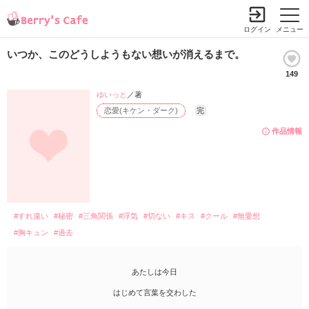
ログイン
メニュー
いつか、このどうしようもない想いが消えるまで。
149
ゆいっと
／著
恋愛(キケン・ダーク)
完
作品情報
#すれ違い
#秘密
#三角関係
#浮気
#切ない
#キス
#クール
#無愛想
#胸キュン
#過去
あたしは今日
はじめて言葉を交わした