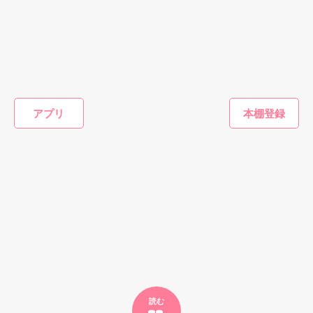
作品を読む
されたくもない誤解をされる

 ＊ ﾟ･*:.｡.:*･.:*･゜ﾟ･*:. ＊ 

恋愛(純愛)
恋愛(純愛)
恋愛(純愛)
恋愛(純愛)
派手なのは見た目だけ

お見合い妻はエリ
王子様はお姫様を
王子様とお姫様の
シンデレ
アプリ
ート外科医の溺愛
愛し尽くしたい〜
甘い日常
ディング
総合ランキング１位（2017/2/17）未だに信じられない程に舞
中身は普通より

に気付かない
23時のシンデレラ
遊野煌／著
秋元ちな
い上がってます！！本当に本当にありがとうございます
少し寂しがり屋の女の子。

短編〜
おうぎまちこ（あ
遊野煌／著
っ！！！

きたこまち）／著
そんな衿華の前に現れたのは…？

もっと見る
tokonaka様、レビュー＆指摘ありがとうございます。早速訂正
しました。
かんたん検索の条件を変える
外見：派手めの美少女

作品を読む
内面：寂しがり屋

久留米 衿華(ｸﾙﾒ ｴﾘｶ)

読む