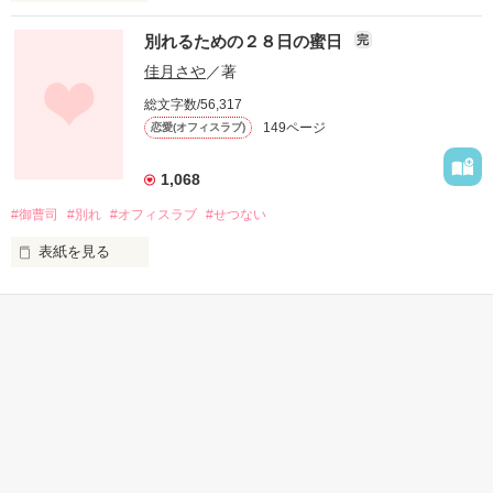
そして姉でないことを伝えられないまま、悠人の甘い同居生活
派手な顔

が始まる。

別れるための２８日の蜜日
完
《生まれつきだから》

その生活はとても幸せで……。

佳月さや
／著
罪悪感を持ちながらも、少しでも長く一緒にいたい。そんな葛
総文字数/56,317
派手な格好

藤に揺れる礼華の恋の結末は？

149ページ
恋愛(オフィスラブ)
《この服好みなだけ》

大村　悠人　２９歳　大村グループ　御曹司

　　×

1,068
男遊び激しい

持田　礼華　２５歳　SOWA不動産　住宅管理部　アシスタン
#御曹司
#別れ
#オフィスラブ
#せつない
《私、男嫌いだし》

ト

表紙を見る
あなたが大好きだから

＊ ﾟ･*:.｡.:*･.:*･゜ﾟ･*:. ＊

シリーズ作品です。よろしければ合わせてお楽しみください。

【華麗なる結婚シリーズ】

あなたに幸せになってもらいたいから

Story1　身代わり婚の甘い誘惑　（身代わり婚）

かんたん検索
私は

Story2　もう一度恋をさせて　（一夜の過ち〜）

Story3    恋する政略結婚　（蜜月身ごもり婚）

知らぬ間に

Story4    俺の全部でキミを奪う

30分で読める キーワード
1時間で読める不思議な話
30代女性向けの面白い話
私はあなたとお別れします

わけのわからない伝説を作られ

※書籍化に伴い（）に改題になっています。
「御曹司」 の話
完璧なお別れをするための２８日の準備

噂を囁かれ
