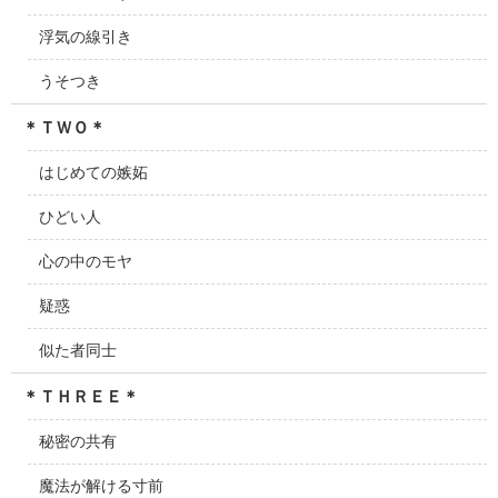
浮気の線引き
うそつき
＊ＴＷＯ＊
はじめての嫉妬
ひどい人
心の中のモヤ
疑惑
似た者同士
＊ＴＨＲＥＥ＊
秘密の共有
魔法が解ける寸前