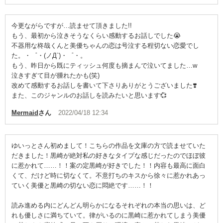
今更ながらですが…読ませて頂きました!!
もう、最初から泣きそうなくらい感動するお話しでした😭
不器用な柊哉くんと美優ちゃんの恋は号泣する程切ない恋愛でし
た。・゜・(ノД`)・゜・。
もう、昨日から既にティッシュ何度も摘まんで泣いてました…w
泣きすぎて目が腫れたかも(笑)
改めて感動するお話しを書いて下さりありがとうございました❣️
また、このジャンルのお話しを読みたいと思います💞
Mermaid
さん
2022/04/18 12:34
ゆいっとさん初めまして！こちらの作品を文庫の方で読ませていた
だきました！黒崎が絶対私の好きなタイプな感じだったのでほぼ彼
に惹かれて……！！案の定黒崎が好きでした！！内容も最高に面白
くて、だけど時に切なくて。不意打ちのキスから徐々に惹かれあっ
ていく美優と黒崎の切ない恋に悶絶です……！！
読み進める内にどんどん明らかになるそれぞれの本当の思いは、ど
れも優しさに満ちていて。律がいるのに黒崎に惹かれてしまう美優