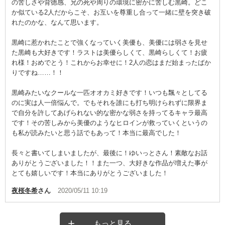
の苦しさや背徳感、兄の死や周りの環境に密かに苦しむ黒崎。どこ
か似ている2人だからこそ、お互いを尊重し合って一緒に壁を突き破
れたのかな、なんて思います。
黒崎に惹かれたことで強くなっていく美優も、美優には弱さを見せ
た黒崎も大好きです！ラストは美優らしくて、黒崎らしくて！お疲
れ様！おめでとう！これからお幸せに！2人の恋はまだ始まったばか
りですね……！！
黒崎みたいなクールな一匹オオカミ好きです！いつも飄々としてる
のに実は人一倍悩んで。でもそれを誰にも打ち明けられずに限界ま
で自分を許してあげられない的な密かな弱さを持ってるキャラ最高
です！その苦しみから美優のようなヒロインが救っていくというの
も私が読みたいと思う話でもあって！本当に最高でした！
長々と書いてしまいましたが、最後に！ゆいっとさん！素敵なお話
ありがとうございました！！また一つ、大好きな作品が増えた事が
とても嬉しいです！本当にありがとうございました！
夜桜冬希
さん
2020/05/11 10:19
もっと見る