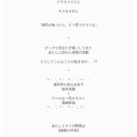
クラスメイトに
キスをされた
「彼氏が知ったら、どう思うだろうな」
＊
ひっそり目立たず過ごしてきた
あたしに訪れた突然の悲劇
どうしてこんなことが起きるの……!?
＊
*:・゜。*:・゜*:・゜。*:・゜
彼氏持ち控えめ女子
柏木美優
×
クールな一匹オオカミ
黒崎柊哉
*:・゜。*:・゜*:・゜。*:・゜
あたしとキミの関係は
【秘密の共有】