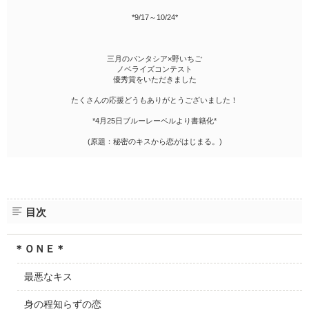
*9/17～10/24*
三月のパンタシア×野いちご
ノベライズコンテスト
優秀賞をいただきました
たくさんの応援どうもありがとうございました！
*4月25日ブルーレーベルより書籍化*
(原題：秘密のキスから恋がはじまる。)
目次
＊ＯＮＥ＊
最悪なキス
身の程知らずの恋