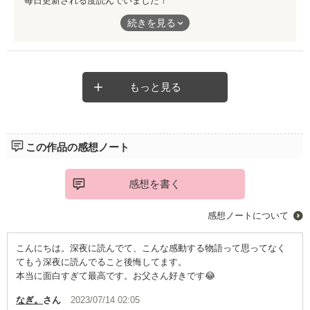
毎日更新される度読んでいました！
いつも続き気になってウズウズするような話でした！
続きを見る
黒崎くんの不器用さがとても良かった????
もっと見る
この作品の感想ノート
感想を書く
感想ノートについて
こんにちは。深夜に読んでて、こんな感動する物語って思ってなく
てもう深夜に読んでること後悔してます。
本当に面白すぎて最高です。お父さん好きです😂
なぎ。
さん
2023/07/14 02:05