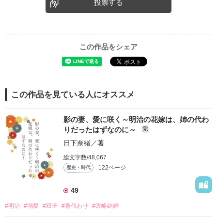
投票する
この作品をシェア
この作品を見ている人にオススメ
影の妻、愛に咲く～明治の花嫁は、姉の代わ
りだったはずなのに～
完
日下奈緒
／著
総文字数/48,067
122ページ
歴史・時代
49
#明治
#溺愛
#双子
#身代わり
#政略結婚