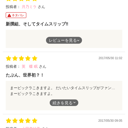
投稿者：
月乃ミラ
さん
ネタバレ
新撰組、そしてタイムスリップ‼
新撰組、タイムスリップとくれば必ずや甘い展開になり、さもな
レビューを見る
くば時代が二人を分かつ悲恋物語……
が、しかしこちらの作品に関しては全くもって甘さもなければ悲
恋もない。ただ出てくるのは野郎臭さといつ命を失ってもおかし
2017/05/30 11:02
くないという超現実的な事実。
そうだ、私達は忘れていた。
投稿者：
英 蝶 眠
さん
新撰組もただの人。
たぶん、世界初？！
風呂に入らなきゃ臭う訳で……
作者様の史実に対しての思いがバッサ、バッサと甘さやご都合主
まービックラこきますよ。 だいたいタイムスリップがファンタジーなはずが、読んでみたら身も蓋もないリアリティー。 これ、映像化できるもんならやってみろってぐらいに生々しいです。 ドキュメントが好きな方に、オススメします。
義的な展開を見事、斬り倒してくれてます。
まービックラこきますよ。
所謂、新撰組のタイムスリップもの。
もちろん、歴史的人物達と落ちる恋物語も良し、けれどこういう
続きを見る
だいたいタイムスリップがファンタジーなはずが、読んでみたら
事実を知るのもとても面白みがあっていいのでは？タイトル以上
身も蓋もないリアリティー。
にリアルを感じました。
ページ数的にも読みやすいです。是非、一読ください。
2017/05/30 09:05
これ、映像化できるもんならやってみろってぐらいに生々しいで
す。