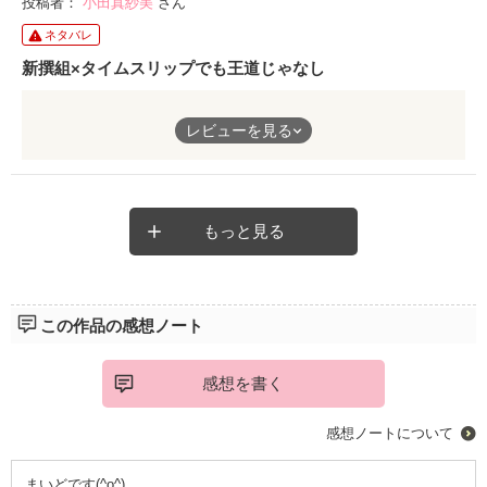
投稿者：
小田真紗美
さん
ネタバレ
ドキュメントが好きな方に、オススメします。
新撰組×タイムスリップでも王道じゃなし
神社の次男坊の主人公。
レビューを見る
人より妖気を感じる勘が強い彼。
おつかいで京都の神社に行って、名刀というか妖刀を開いてみる
と気を失ってタイムスリップ。
それも新撰組の世界。
知らないうちに隊士の仲間入り
もっと見る
局長の近藤さんにも声をかけられて王道タイムスリップ……では
なくて、あくまでもリアルタイムスリップ。
剣道をやっているとはいえ
現代人のもやしっ子。
この作品の感想ノート
そんな人斬りなんて無理。血の海なんて無理。食生活無理。トイ
レも……。
何もできないけどタイムスリップしたなら仕方ない。
感想を書く
しかも池田屋事件が目の前で、さぁどうしよう。
ドキドキしながら読んでました。
感想ノートについて
自分も一緒にタイムスリップして歴史上の人物を見た気分になり
ました。
まいどです(^o^)
途中の世代ループ解説にゾッとしたり