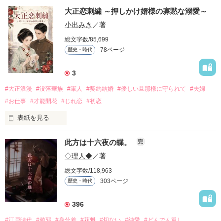
大正恋刺繍 ～押しかけ婿様の寡黙な溺愛～
小出みき
／著
総文字数/85,699
78ページ
歴史・時代
3
#大正浪漫
#没落華族
#軍人
#契約結婚
#優しい旦那様に守られて
#夫婦
#お仕事
#才能開花
#じれ恋
#初恋
表紙を見る
「私が一条家に婿入りしたのは、ただ単に澄乃さんと結婚した
此方は十六夜の蝶。
完
かったからです」

◇理人◆
／著
借金で差し押さえ寸前の一条伯爵家。

総文字数/118,963
絶望する令嬢・澄乃の前に現れたのは、有能な若き少佐・橘朔
303ページ
歴史・時代
也だった。

彼は莫大な借財を肩代わりする代わりに、澄乃への「婿入り」
396
を要求する。

#江戸時代
#遊郭
#身分差
#花魁
#切ない
#純愛
#どんでん返し
拒否権のない契約結婚。
