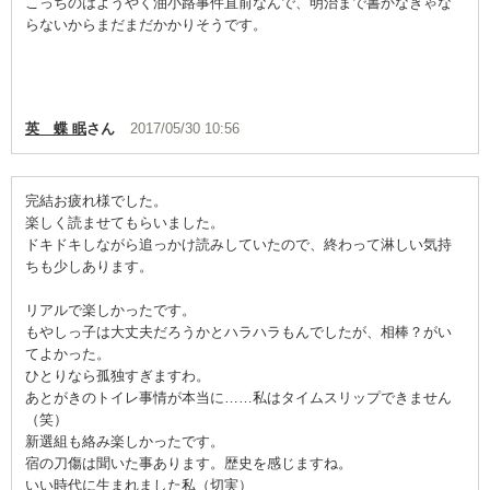
こっちのはようやく油小路事件直前なんで、明治まで書かなきゃな
らないからまだまだかかりそうです。
英 蝶 眠
さん
2017/05/30 10:56
完結お疲れ様でした。
楽しく読ませてもらいました。
ドキドキしながら追っかけ読みしていたので、終わって淋しい気持
ちも少しあります。
リアルで楽しかったです。
もやしっ子は大丈夫だろうかとハラハラもんでしたが、相棒？がい
てよかった。
ひとりなら孤独すぎますわ。
あとがきのトイレ事情が本当に……私はタイムスリップできません
（笑）
新選組も絡み楽しかったです。
宿の刀傷は聞いた事あります。歴史を感じますね。
いい時代に生まれました私（切実）