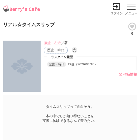
ログイン
メニュー
リアル☆タイムスリップ
0
藤堂 左近
／著
歴史・時代
完
ランクイン履歴
歴史・時代
19位（2026/04/18）
作品情報
タイムスリップって面白そう。
本の中でしか知り得ないことを
実際に体験できるなんて夢みたい。