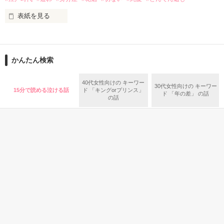
しかし、始まった新婚生活で、不器用なほどに真っ直ぐな愛情
表紙を見る
を示される。

「あなたが望まないことは、決してしません」

「あなたの好きなものは、きっと良いものです」

かんたん検索
おいでなんし、おいでなんし、

軍服の奥に15年越しの執着を秘めた夫は、世間から軽んじられ
どうぞ極楽浄土へ。

40代女性向けの キーワー
る澄乃の「刺繍」を、誰よりも尊重し、守り抜こうとする。

30代女性向けの キーワー
15分で読める泣ける話
ド 「キングorプリンス」
ド 「年の差」 の話
の話
 だが、二人の絆を試すように、朔也を狙う高慢な侯爵令嬢・冴
ここは江戸の花街・吉原───裏遊郭。

子の影が忍び寄り――。

没落令嬢が、一途すぎる軍人の愛に包囲され、自らの誇りであ
男が女を買うのではありんせん。

る日本刺繍の腕で運命を切り拓いてゆく、大正浪漫×逆転夫婦
愛！

女が男を買い、女が夢を見る場所でありんす。

気に入っていただけましたら是非ブクマ・いいねで応援よろし
その街へと引き取られる条件は

くお願いします

詩・短歌
恋愛(純愛)
その他
恋愛(その他)
群を抜くほどの美貌、ただひとつ。

ひとこと感想で燃料投下も是非

柳
指先の距離〜歯医
あと一分、君を呼
この涙が君への思
あなたと
者さんの名前が呼
び止めていたなら
い
表紙画像は生成AIによるイメージです

べなくて〜
ば。
ｱｰﾆｬ／著
Aie／著