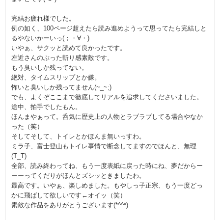
歴史を自分で変えれるかも……って考えたり。
完結お疲れ様でした。
楽しんで読みました。
例の如く、100ページ超えたら読み進めようって思ってたら完結しと
リアルタイムスリップを体験したい方はぜひ。
るやないかーいっ(；・∀・)
いやぁ、サクッと読めて良かったです。
左近さんのぶった斬り感素敵です。
もう臭いしか残ってない。
絶対、タイムスリップとか嫌。
怖いと臭いしか残ってません(~_~;)
でも、よくぞここまで徹底してリアルを追求してくださいました。
途中、拍手でしたもん。
ほんまやぁって。呑気に歴史上の人物とラブラブしてる場合やなか
った（笑）
そしてそして、トイレとかほんま無いっすわ。
ミラ子、富士登山もトイレ事情で断念してますのでほんと、無理
(T_T)
全部、読み終わってね、もう一度表紙に戻った時にね、夢だからー
ーーってくだりがほんとズシッときましたわ。
最高です。いやぁ、楽しめました。もやしっ子正宗、もう一度どっ
かに飛ばして欲しいです←オイッ（笑）
素敵な作品をありがとうございます(*^^*)