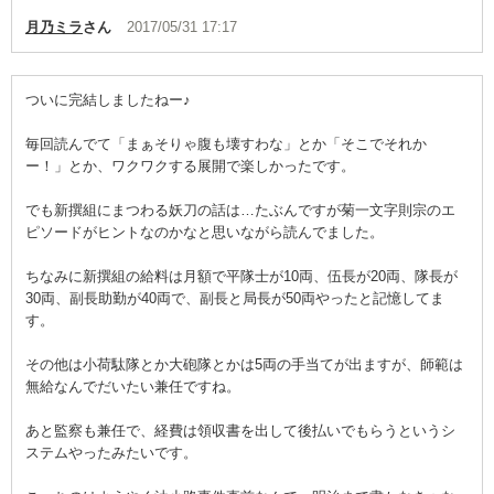
月乃ミラ
さん
2017/05/31 17:17
ついに完結しましたねー♪
毎回読んでて「まぁそりゃ腹も壊すわな」とか「そこでそれか
ー！」とか、ワクワクする展開で楽しかったです。
でも新撰組にまつわる妖刀の話は…たぶんですが菊一文字則宗のエ
ピソードがヒントなのかなと思いながら読んでました。
ちなみに新撰組の給料は月額で平隊士が10両、伍長が20両、隊長が
30両、副長助勤が40両で、副長と局長が50両やったと記憶してま
す。
その他は小荷駄隊とか大砲隊とかは5両の手当てが出ますが、師範は
無給なんでだいたい兼任ですね。
あと監察も兼任で、経費は領収書を出して後払いでもらうというシ
ステムやったみたいです。