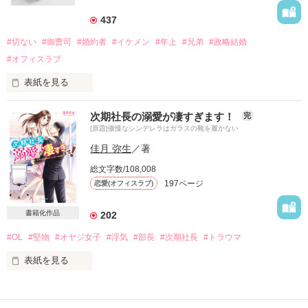
松永咲綾（Saaya Matunaga)２7歳。一人で娘の真由を育てる
437
シングルマザー。

　　×

#切ない
#御曹司
#婚約者
#イケメン
#年上
#兄弟
#政略結婚
大村真翔　(Manato Omura)２９歳　大村グループ 　御曹司　
#オフィスラブ
SOWA不動産　専務取締役

表紙を見る
「俺に君を守らせて？」

どうしてそんなことを言うの？

※バッドエンドではありません^_^

次期社長の溺愛が凄すぎます！
完
その優しい笑顔を信じていいの？本当のあなたは？

[原題]傲慢なシンデレラはガラスの靴を履かない
すれ違う二人の最後は？

佳月 弥生
／著
当たり前だと思っていた日々は

総文字数/108,008
当たり前なんかじゃなかった

197ページ
恋愛(オフィスラブ)
※物語として、フィクションとして温かい目で読んで頂ければ
幸いです。

あなたと別れる日が来るなんて

考えたこともなかった

書籍化作品
202
悠人の弟のお話です。

#OL
#堅物
#オヤジ女子
#浮気
#部長
#次期社長
#トラウマ
2020.5.5　Start　～　2020.6.3　End

『秋には、専務になるタイミングで

表紙を見る
私の決めた相手と結婚してもらう。

※　たくさんの方に更新を追っていただきありがとうございま
婚約が決まる前に別れてほしい』

書籍化に伴いまして

す。

2018/8/10より

　　まだ、未完結ですのでご了承ください。あと数回の更新で