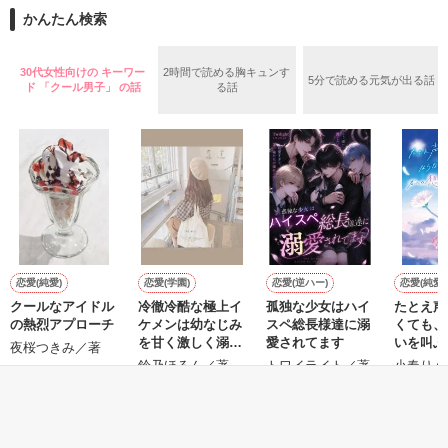
限定公開してました。

完結の予定ですので、それまでお付き合い頂ければ嬉しいで
彼の父親から告げられたのは

かんたん検索
す。

あまりにも残酷な言葉だった

[原題]傲慢なシンデレラはガラスの靴を履かない

（2020/5/28）

※　完結しました。（2020/6/3）

30代女性向けの キーワー
2時間で読める胸キュンす
5分で読める元気が出る話
「君の恋人は浮気している」

ド 「クール男子」 の話
る話
2020/10/15　書籍化して頂けるとことになり、ショートストー
＊。.・＊・.。＊

それは、数年前の発言だった。

リ追加しました。

水原加奈　24歳

大村家シリーズ⭐︎

株式会社『Ra-Ra』通信販売事業部所属

斎藤 麻衣子

Story1　身代わり婚の甘い誘惑　（身代わり婚）

(さいとう まいこ)

Story2　もう一度恋をさせて（一夜の過ちで授かったら〜）

穂積秋　27歳

×

Storiy3　恋する政略結婚

株式会社『Ra-Ra』御曹司

藤宮圭一

(ふじみや けいいち)

＊。.・＊・.。＊

恋愛(純愛)
恋愛(学園)
恋愛(逆ハー)
恋愛(純愛)
作品を読む
クールなアイドル
冷徹冷酷な極上イ
孤独な少女はハイ
たとえ声
の熱烈アプローチ
ケメンは幼なじみ
スペ総長様達に溺
くても、
タイムリミットまであと少し

を甘く激しく溺愛
愛されてます
いを叫ぶ
夜桜つきみ／著
作品を読む
したい。
鈴乃ほるん／著
トワイライト／著
小春りん（
秋、くるおしいほどに

／著
あなたのことが好きです

もっと見る