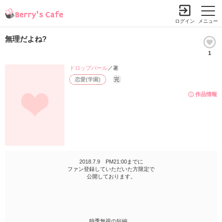
ログイン
メニュー
無理だよね?
1
ドロップパール
／著
恋愛(学園)
完
作品情報
2018.7.9 PM21:00までに
ファン登録していただいた方限定で
公開しております。
時季無視の短編。