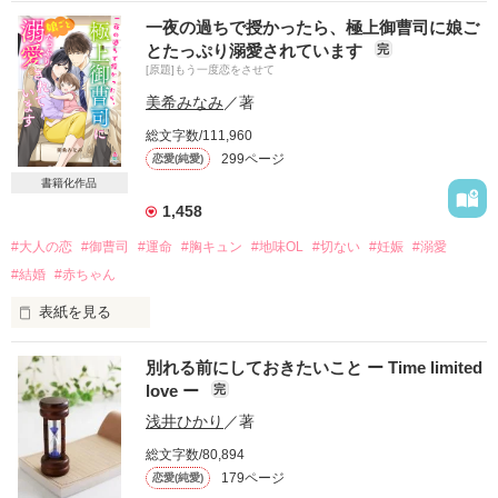
一夜の過ちで授かったら、極上御曹司に娘ご
とたっぷり溺愛されています
完
[原題]もう一度恋をさせて
美希みなみ
／著
総文字数/111,960
299ページ
恋愛(純愛)
書籍化作品
1,458
#大人の恋
#御曹司
#運命
#胸キュン
#地味OL
#切ない
#妊娠
#溺愛
#結婚
#赤ちゃん
表紙を見る
夢のような一夜から一転して、目が覚めると手切れ金とも思え
別れる前にしておきたいこと ー Time limited
るお金だけがそこにあった。

love ー
完
それから4年。一人で生きてきた咲綾は、仕事でその時の相手
浅井ひかり
／著
である真翔と出会う。

総文字数/80,894
しかし、真翔は咲綾のことは覚えていないようで。憎しみが溢
179ページ
恋愛(純愛)
れる咲綾だったが……。
