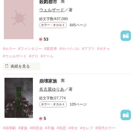
殺戮都市
完
ウェルザード
／著
総文字数/437,080
「お願い、正気に戻って！」

845ページ
ホラー・オカルト
「ずっと一緒にいてあげる。

53
地獄で恋を、やり直そうね……」

#ホラー
#ファンタジー
#異世界
#サバイバル
#アプリ
#ガチャ
#ウェルザード
#グロ
#ゲーム
自分勝手な女子高生たちの

表紙を見る
円形の都市で、生きる為に人を殺す。

恋と友情、そして……

崩壊家族
完
バケモノを生んで、殺して、殺される物語。

名古屋ゆりあ
／著
定められたシステムに抗う事が出来ずに、流されるままに。

総文字数/27,774
105ページ
ホラー・オカルト
殺し殺され、命の灯が完全に消えるまで。

5
#崩壊劇
#家族
#同窓会
#不倫
#初恋
#幸せ
#セレブ
#現代ホラー
高い壁に阻まれ、出る事が出来ない街。
