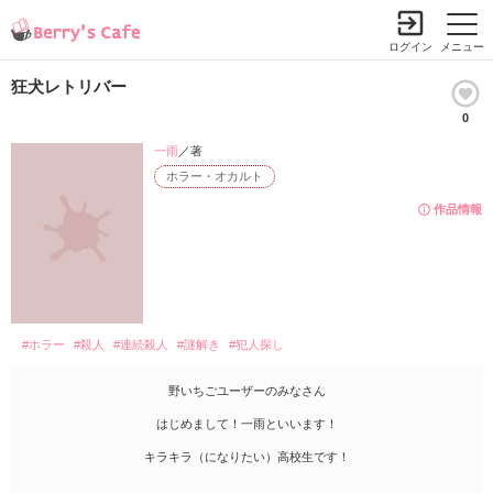
ログイン
メニュー
狂犬レトリバー
0
一雨
／著
ホラー・オカルト
作品情報
#ホラー
#殺人
#連続殺人
#謎解き
#犯人探し
野いちごユーザーのみなさん
はじめまして！一雨といいます！
キラキラ（になりたい）高校生です！