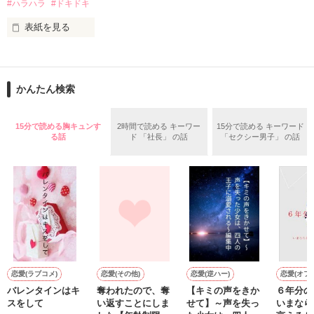
2015.12.27.完結公開

#ハラハラ
#ドキドキ
現れる獣のような怪物。

表紙を見る
私は、

俺達は、生きる為に人を殺す。

作品を読む
かんたん検索
どこで道を間違えてしまったのだろう？

ガチャで自分を強くする。

15分で読める胸キュンす
2時間で読める キーワー
15分で読める キーワード
“幸せになりたい”

る話
ド 「社長」 の話
「セクシー男子」 の話
ただ、

作品を読む
それだけだった

☆★完結しました☆★

恋愛(ラブコメ)
恋愛(その他)
恋愛(逆ハー)
恋愛(オフ
バレンタインはキ
奪われたので、奪
【キミの声をきか
６年分の
本編

スをして
い返すことにしま
せて】～声を失っ
いまなら
2011.10.01～2011.10.13
