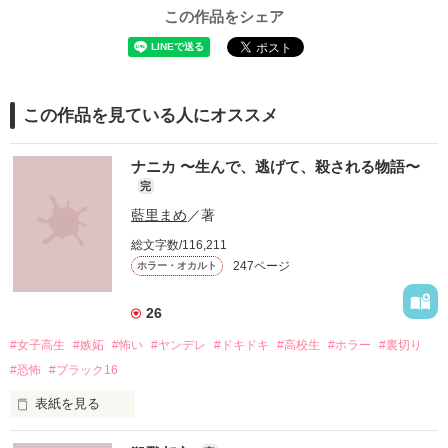
この作品をシェア
この作品を見ている人にオススメ
ナニカ 〜生んで、逃げて、殺される物語〜
完
藍里まめ
／著
総文字数/116,211
247ページ
ホラー・オカルト
26
#女子高生
#嫉妬
#怖い
#ヤンデレ
#ドキドキ
#高校生
#ホラー
#裏切り
#恐怖
#ブラック16
表紙を見る