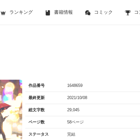
ランキング
書籍情報
コミック
コ
作品番号
1648659
最終更新
2021/10/08
総文字数
29,045
ページ数
58ページ
ステータス
完結