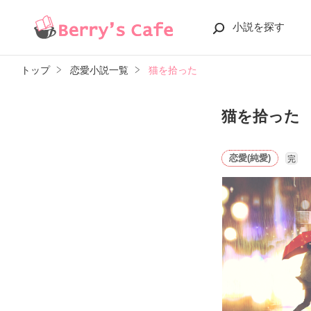
小説を探す
トップ
恋愛小説一覧
猫を拾った
猫を拾った
恋愛(純愛)
完