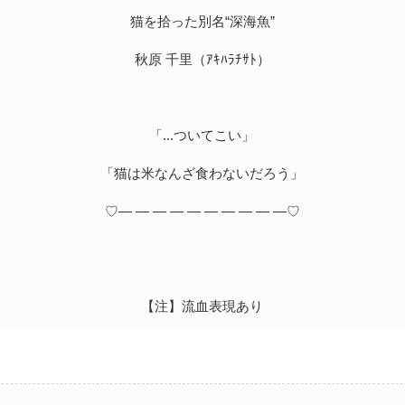
猫を拾った別名“深海魚”
秋原 千里（ｱｷﾊﾗﾁｻﾄ）
「...ついてこい」
「猫は米なんざ食わないだろう」
♡― ― ― ― ― ― ― ― ― ―♡
【注】流血表現あり