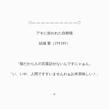
♡― ― ― ― ― ― ― ― ― ―♡
アキに拾われた自称猫
結城 紫（ﾕｳｷﾕｶﾘ）
「猫だから人の言葉話せないんですにゃぁん」
「い、いや、人間ですすいませんわぁお米美味しい！」
×