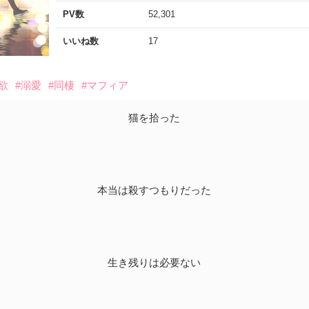
PV数
52,301
いいね数
17
欲
#溺愛
#同棲
#マフィア
猫を拾った
本当は殺すつもりだった
生き残りは必要ない