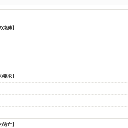
間の束縛】
間の要求】
間の逃亡】