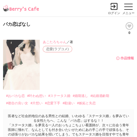
ログイン
メニュー
バカ恋ばなし
0
あこたろちゃん
／著
恋愛(ラブコメ)
作品情報
#おバカな恋
#叶わぬ想い
#ステータス婚
#婚期逃し
#結婚適齢期
#都合の良い女
#片想い
#恋愛下手
#勘違い
#嫉妬と失恋
医者など社会的地位のある男性との結婚、いわゆる「ステータス婚」を夢みてい
る女性たちへ、こんな「バカ恋」はするな！！
「ステータス婚」を夢見る一人のおっちょこちょい看護師が、次々に出会う青年
医師に憧れて、なんとしても付き合いたいがためにあの手この手で頑張るも、そ
の頑張りがおバカな結果を招いてしまう。でもステータス婚を目指す中でも青年