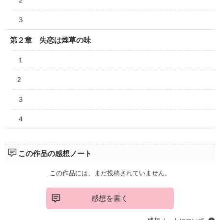
３
第２章 失恋は煙草の味
１
2
３
４
この作品の感想ノート
この作品には、まだ投稿されていません。
感想を書く