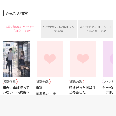
再会から始まる、溺愛ラブ。

ションの企画戦略室で働いている。

また雛子には2年前から付き合いはじめ、半年前から同棲を始
2026.6.5～2026.7.25

かんたん検索
めた、同期で恋人の石垣守（26）がいるのだが、後輩の姫原由
羅（24）との浮気が発覚した上、いつのまにか元カノにされて
いた。

5分で読める キーワード
40代女性向けの胸キュン
30分で読める キーワード
守と由羅から『便利屋雛子』と馬鹿にされ、一人こっそり泣い
「再会」 の話
する話
「年の差」 の話
＊以前、公開していた話の改稿版です＊

ていた雛子に、企画戦略室の上司である雪瀬鷹哉（29）が
『──俺と結婚してくれないか』といきなりプロポーズをしてき
た上、同居まで提案してきて──？

鷹哉『宜しくな、俺の雛子』🦅

雛子『俺の……ひぃ、雛子？！！！』🐥

作品を読む
シゴデキで冷徹な上司が見せる素顔は、なぜか想像以上に甘く
て……🐥💓🦅

恋愛(学園)
恋愛(純愛)
恋愛(純愛)
ファンタ
相合い傘は持って
密室
好きだった同級生
ケーベの
※表紙も作中使用の画像も全てフリー素材です。

いない 〜続編〜
と再会した
ーアさん
※執筆期間2026.6.3〜7.20完結です。　

華海るか／著
星空玲／著
刻田みのり／著
元狸院／
※他サイトさんにて恋愛トレンド1位でした〜良かったら読ん
で頂けると嬉しいです。