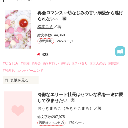
再会ロマンス～幼なじみの甘い溺愛から逃げ
られない～
完
松本ユミ
／著
総文字数/144,360
245ページ
恋愛(純愛)
428
#幼なじみ
#溺愛
#再会
#両片想い
#初恋
#スパダリ
#大人の恋
#御曹司
#独占欲
#ハッピーエンド
表紙を見る
冷徹なエリート社長はセフレな私を一途に愛
して孕ませたい
完
幼なじみの哲平に淡い恋心を抱いていた美桜。

おうぎまちこ（あきたこまち）
／著
しかし、ある出来事をきっかけに二人の関係は壊れてしまう。

総文字数/207,975
関係修復もできないまま、美桜は両親の離婚によって

179ページ
恋愛(オフィスラブ)
引っ越すことになり、哲平とも離れ離れになった。
