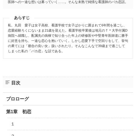
医師への一途な想いは募っていく……。そんな未熟で純情な看護師のバカ恋話。
あらすじ
私、丸田 愛子は女子高校、看護学校で女子ばかりに囲まれて6年間を過ごし、
恋愛経験ろくにないまま21歳を迎えた。看護学校卒業後は地元のＴ＊大学付属D
病院へ就職し、配属先の病棟で知り合った年上の研修医や中堅青年医師達に勝手
に好意を持ち、一途な恋心を抱いていく。しかし恋愛下手で空回りをして、挙句
の果てには「都合の良い女」扱いされたり。そんなこんなで39歳まで過ごして
しまった私の「バカ恋」な話である。
目次
プロローグ
第1章 初恋
１
２