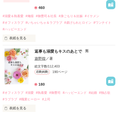
それから約十二年後。

460
過去の傷から、二度と会いたくないと思っていた哲平に

#溺愛＆執着愛
#俺様
#御曹司＆社長
#身ごもり＆妊娠
#イケメン
運命のような再会を果たす。

#オフィスラブ
#いちゃいちゃ＆ラブラブ
#虐げられヒロイン
#ワンナイト
そして、ひょんなことから

#ハッピーエンド
酔った勢いで一夜を共にしてしまった。

表紙を見る
さらに、美桜が初めてだと知った哲平は

『責任をとる、結婚しよう』と真っ直ぐに告げてきた。

　おかしな噂を流されて前の職場でうまくいかなかった梅田美
戸惑う美桜とは裏腹に、好きという気持ちを隠すことなく

返事も溺愛もキスのあとで
完
桜は、海外で傷心旅行をしていたところ、日本人美青年と出会
甘やかしてくる。

い、酒の勢いもあり一夜限りの関係となる。

遊野煌
／著
　帰国後、美桜は新しい職場でワンナイトした美青年と再会。
そんなある日、哲平は美桜がストーカー被害に

総文字数/112,403
なんと彼の正体は、とある財閥御曹司にも関わらず、一族を離
遭っていることを知る。

190ページ
恋愛(純愛)
れて起業した新進気鋭の実業家、社内でも冷徹だと評判な社長
美桜を守るため、哲平は同居を提案してきて――。

――御影恭司その人だったのだ――！

　なぜか恭司から飼い猫の世話係を命じられた美桜は、猫の世
180
話を口実にしばしば呼び出された上、二人はいわゆる身体だけ
夏木美桜(なつきみお)

#オフィスラブ
#溺愛
#執着愛
#御曹司
#ハッピーエンド
#結婚
#独占欲
✕

#ラブラブ
#職業ヒーロー
#上司
鳴海哲平 (なるみてっぺい)

表紙を見る
作品を読む
止まっていたはずの二人の時間が、再び動き出す。

舞川雛子（26）は大手お菓子メーカー、三日月製菓コーポレー