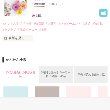
なんと彼の正体は、とある財閥御曹司にも関わらず、一族を離
遭っていることを知る。

190ページ
恋愛(純愛)
れて起業した新進気鋭の実業家、社内でも冷徹だと評判な社長
美桜を守るため、哲平は同居を提案してきて――。

――御影恭司その人だったのだ――！

　なぜか恭司から飼い猫の世話係を命じられた美桜は、猫の世
151
話を口実にしばしば呼び出された上、二人はいわゆる身体だけ
夏木美桜(なつきみお)

#オフィスラブ
#溺愛
#執着愛
#御曹司
#ハッピーエンド
#結婚
#独占欲
✕

#ラブラブ
#職業ヒーロー
#上司
鳴海哲平 (なるみてっぺい)

表紙を見る
作品を読む
止まっていたはずの二人の時間が、再び動き出す。

舞川雛子（26）は大手お菓子メーカー、三日月製菓コーポレー
再会から始まる、溺愛ラブ。

ションの企画戦略室で働いている。

また雛子には2年前から付き合いはじめ、半年前から同棲を始
2026.6.5～2026.7.25

かんたん検索
めた、同期で恋人の石垣守（26）がいるのだが、後輩の姫原由
羅（24）との浮気が発覚した上、いつのまにか元カノにされて
いた。

20代女性向けの夢がある
1時間で読める キーワー
30分で読める面白い話
守と由羅から『便利屋雛子』と馬鹿にされ、一人こっそり泣い
話
ド 「結婚」 の話
＊以前、公開していた話の改稿版です＊

ていた雛子に、企画戦略室の上司である雪瀬鷹哉（29）が
『──俺と結婚してくれないか』といきなりプロポーズをしてき
た上、同居まで提案してきて──？

鷹哉『宜しくな、俺の雛子』🦅

雛子『俺の……ひぃ、雛子？！！！』🐥

作品を読む