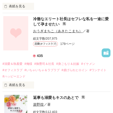
表紙を見る
冷徹なエリート社長はセフレな私を一途に愛
して孕ませたい
完
幼なじみの哲平に淡い恋心を抱いていた美桜。

おうぎまちこ（あきたこまち）
／著
しかし、ある出来事をきっかけに二人の関係は壊れてしまう。

総文字数/207,975
関係修復もできないまま、美桜は両親の離婚によって

179ページ
恋愛(オフィスラブ)
引っ越すことになり、哲平とも離れ離れになった。

それから約十二年後。

435
過去の傷から、二度と会いたくないと思っていた哲平に

#溺愛＆執着愛
#俺様
#御曹司＆社長
#身ごもり＆妊娠
#イケメン
運命のような再会を果たす。

#オフィスラブ
#いちゃいちゃ＆ラブラブ
#虐げられヒロイン
#ワンナイト
そして、ひょんなことから

#ハッピーエンド
酔った勢いで一夜を共にしてしまった。

表紙を見る
さらに、美桜が初めてだと知った哲平は

『責任をとる、結婚しよう』と真っ直ぐに告げてきた。

　おかしな噂を流されて前の職場でうまくいかなかった梅田美
戸惑う美桜とは裏腹に、好きという気持ちを隠すことなく

返事も溺愛もキスのあとで
完
桜は、海外で傷心旅行をしていたところ、日本人美青年と出会
甘やかしてくる。

い、酒の勢いもあり一夜限りの関係となる。

遊野煌
／著
　帰国後、美桜は新しい職場でワンナイトした美青年と再会。
そんなある日、哲平は美桜がストーカー被害に

総文字数/112,403