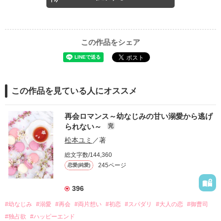
この作品をシェア
この作品を見ている人にオススメ
再会ロマンス～幼なじみの甘い溺愛から逃げ
られない～
完
松本ユミ
／著
総文字数/144,360
245ページ
恋愛(純愛)
396
#幼なじみ
#溺愛
#再会
#両片想い
#初恋
#スパダリ
#大人の恋
#御曹司
#独占欲
#ハッピーエンド