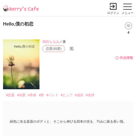
ログイン
メニュー
Hello,僕の初恋
4
鶴咲なるみ
／著
恋愛(純愛)
完
作品情報
#恋愛
#純愛
#青春
#夢
#バンド
#ピュア
#成長
#友情
緑色に光る楽器のボディと、そこから伸びる四本の弦を、巧みに操る長い指。