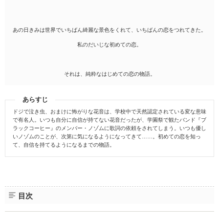
あの日きみは世界でいちばん綺麗な景色をくれて、いちばんの恋をつれてきた。
私のだいじな初めての恋。
それは、純粋なはじめての恋の物語。
あらすじ
ドジで泣き虫、おまけに怖がりな花音は、学校中で天然認定されている変な意味
で有名人。いつも自分に自信が持てない花音だったが、学園祭で観たバンド『ブ
ラックコーヒー』のメンバー・ノゾムに歌詞の依頼をされてしまう。いつも優し
いノゾムのことが、次第に気になるようになってきて……。初めての恋を知っ
て、自信を持てるようになるまでの物語。
目次