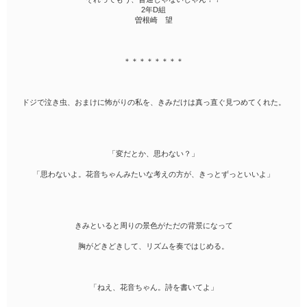
2年D組
曽根崎 望
＊＊＊＊＊＊＊＊
ドジで泣き虫、おまけに怖がりの私を、きみだけは真っ直ぐ見つめてくれた。
「変だとか、思わない？」
「思わないよ。花音ちゃんみたいな考えの方が、きっとずっといいよ」
きみといると周りの景色がただの背景になって
胸がどきどきして、リズムを奏ではじめる。
「ねえ、花音ちゃん。詩を書いてよ」