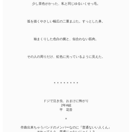
少し茶色がかった、私と同じゆるいくせっ毛。
弧を描くやさしい幅広の二重まぶた。すっとした鼻。
袖まくりした色白の腕と、似合わない筋肉。
その人の周りだけ、虹色に光っているように見えた。
＊＊＊＊＊＊＊＊
ドジで泣き虫、おまけに怖がり
2年A組
平 花音
×
作曲出来ちゃうバンドのメンバーなのに『普通ないい人くん』
それってもう、普通じゃないじゃん！？