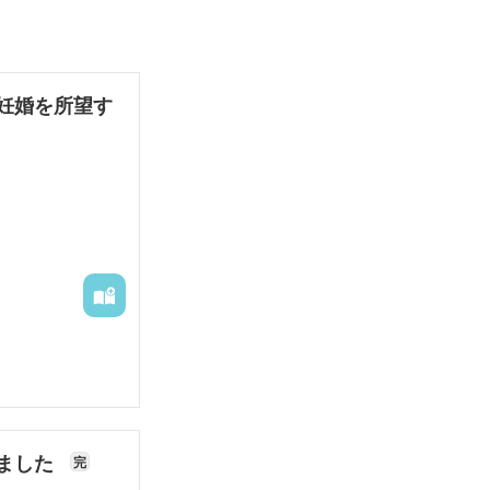
妊婚を所望す
ました
完