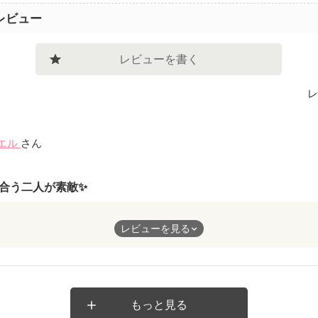
レビュー
レビューを書く
レ
エル
さん
合う二人が素敵✨
のための契約結婚でしたが、決定的に何かがあって急接近というの
レビューを見る
てお互い惹かれ合って本当の夫婦になったのが素敵だなぁと思いま
もっと見る