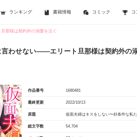
ランキング
書籍情報
コミック
コ
ト旦那様は契約外の溺愛を注ぐ
は言わせない――エリート旦那様は契約外の
作品番号
1680481
最終更新
2022/10/13
原題
仮面夫婦はキスをしない〜好条件な私
総文字数
54,704