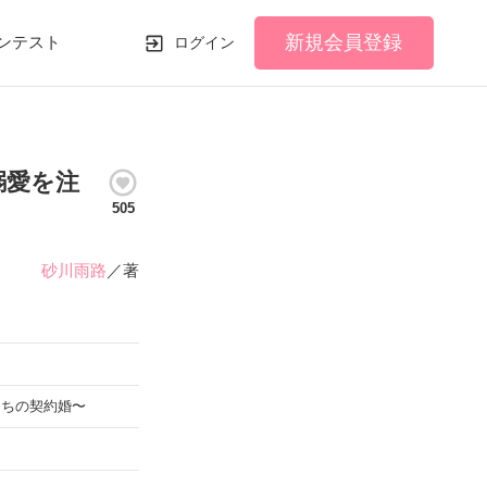
新規会員登録
ンテスト
ログイン
溺愛を注
505
砂川雨路
／著
たちの契約婚〜