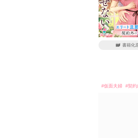
書籍化
#仮面夫婦
#契