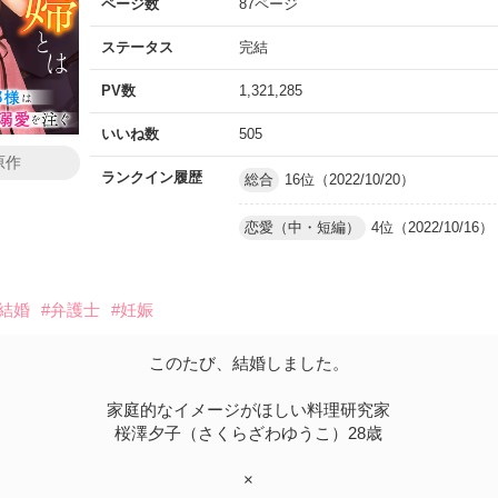
ページ数
87ページ
ステータス
完結
PV数
1,321,285
いいね数
505
原作
ランクイン履歴
総合
16位（2022/10/20）
恋愛（中・短編）
4位（2022/10/16）
約結婚
#弁護士
#妊娠
このたび、結婚しました。
家庭的なイメージがほしい料理研究家
桜澤夕子（さくらざわゆうこ）28歳
×