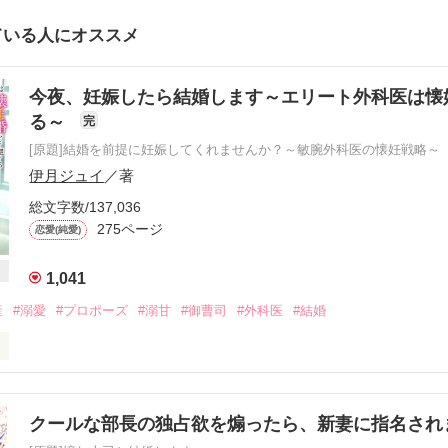
ている人にオススメ
今夜、妊娠したら結婚します～エリート外科医は懐
る～
完
[原題]結婚を前提に妊娠してくれませんか？～敏腕外科医の懐妊戦略～
伊月ジュイ
／著
総文字数/137,036
275ページ
恋愛(純愛)
1,041
産
#溺愛
#プロポーズ
#溺甘
#御曹司
#外科医
#結婚
たら俺と結婚する――どう？

せられて

クールな部長の独占欲を煽ったら、新妻に指名され
ねてしまった私は
