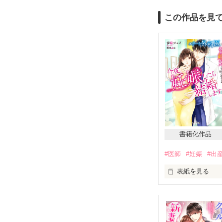
この作品を見
書籍化作品
#医師
#妊娠
#出
表紙を見る
今夜、妊娠でき
そんな賭けにの
迂闊にも体を重