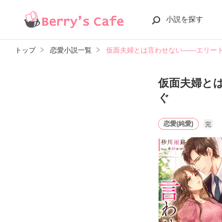
小説を探す
トップ
恋愛小説一覧
仮面夫婦とは言わせない――エリー
仮面夫婦と
ぐ
恋愛(純愛)
完