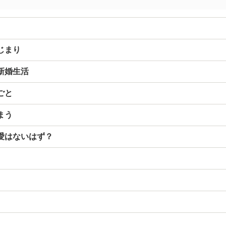
はじまり
の新婚生活
ごと
まう
に愛はないはず？